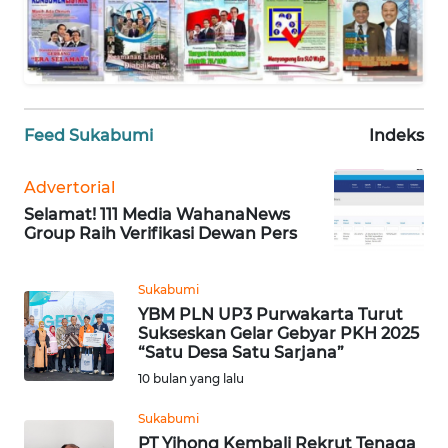
WN
PAPUA
WN
PAPUA
BARAT
Feed Sukabumi
Indeks
WN
Advertorial
RIAU
Selamat! 111 Media WahanaNews
Group Raih Verifikasi Dewan Pers
WN
SERAMBI
Sukabumi
YBM PLN UP3 Purwakarta Turut
WN
Sukseskan Gelar Gebyar PKH 2025
JAMBI
“Satu Desa Satu Sarjana”
10 bulan yang lalu
WN
SULTRA
Sukabumi
PT Yihong Kembali Rekrut Tenaga