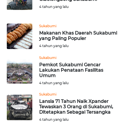
4 tahun yang lalu
WN
SAMOSIR
Sukabumi
Makanan Khas Daerah Sukabumi
WN
yang Paling Populer
PADANG
LAWAS
4 tahun yang lalu
Sukabumi
WN
Pemkot Sukabumi Gencar
SUMEDANG
Lakukan Penataan Fasilitas
Umum
WN
4 tahun yang lalu
CIANJUR
Sukabumi
Lansia 71 Tahun Naik Xpander
WN
Tewaskan 3 Orang di Sukabumi,
KEPULAUAN
Ditetapkan Sebagai Tersangka
SERIBU
4 tahun yang lalu