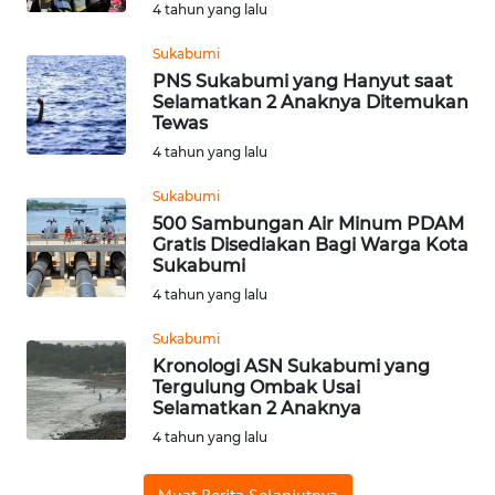
4 tahun yang lalu
WAHANA
ADVOKAT
Sukabumi
PNS Sukabumi yang Hanyut saat
Selamatkan 2 Anaknya Ditemukan
WAHANA
Tewas
INFRASTRUKTUR
4 tahun yang lalu
WAHANA
Sukabumi
KONSUMEN
500 Sambungan Air Minum PDAM
Gratis Disediakan Bagi Warga Kota
Sukabumi
WAHANA
LISTRIK
4 tahun yang lalu
Sukabumi
WAHANA
Kronologi ASN Sukabumi yang
TRAVEL
Tergulung Ombak Usai
Selamatkan 2 Anaknya
WAHANA
4 tahun yang lalu
TV