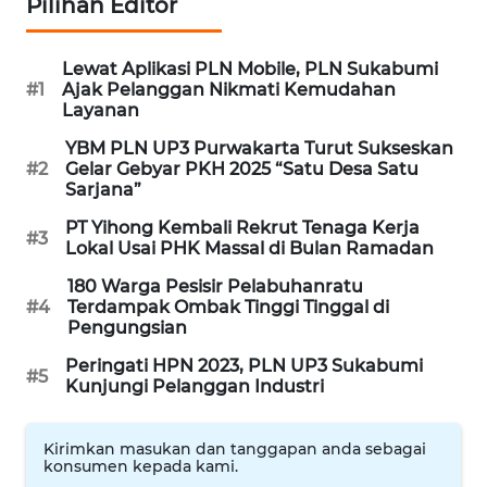
Pilihan Editor
KONSUMEN
LISTRIK
Lewat Aplikasi PLN Mobile, PLN Sukabumi
#1
Ajak Pelanggan Nikmati Kemudahan
MASYARAKAT
Layanan
KELISTRIKAN
YBM PLN UP3 Purwakarta Turut Sukseskan
#2
Gelar Gebyar PKH 2025 “Satu Desa Satu
WALINKI
Sarjana”
ID
PT Yihong Kembali Rekrut Tenaga Kerja
#3
Lokal Usai PHK Massal di Bulan Ramadan
MAWAKA
180 Warga Pesisir Pelabuhanratu
ID
#4
Terdampak Ombak Tinggi Tinggal di
Pengungsian
MARTABAT
Peringati HPN 2023, PLN UP3 Sukabumi
NET
#5
Kunjungi Pelanggan Industri
PLN
Kirimkan masukan dan tanggapan anda sebagai
WATCH
konsumen kepada kami.