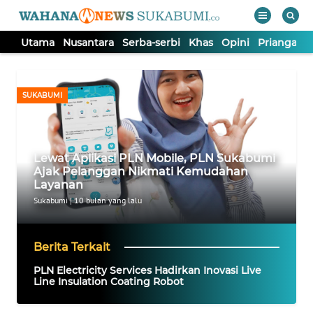
Utama
Nusantara
Serba-serbi
Khas
Opini
Priangan 
WAHANA
Tutup
TV
SUKABUMI
UTAMA
Lewat Aplikasi PLN Mobile, PLN Sukabumi
NUSANTARA
Ajak Pelanggan Nikmati Kemudahan
Layanan
SERBA-
Sukabumi
|
10 bulan yang lalu
SERBI
Berita Terkait
KHAS
PLN Electricity Services Hadirkan Inovasi Live
Line Insulation Coating Robot
OPINI