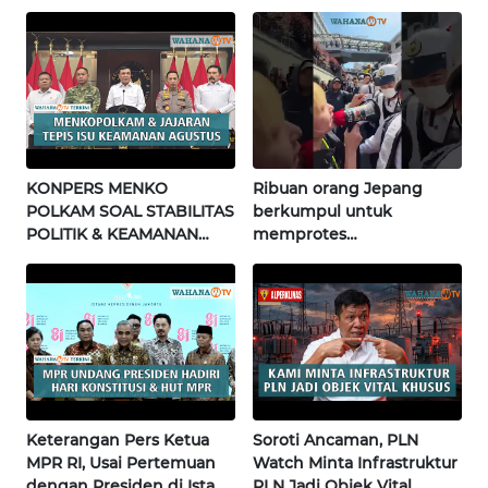
Wahana Terkini
WN
BALI
WN
KALBAR
WN
KONPERS MENKO
Ribuan orang Jepang
KALTENG
POLKAM SOAL STABILITAS
berkumpul untuk
POLITIK & KEAMANAN
memprotes
WN
NASIONAL | Wahana
pembangunan masjid
KALTARA
Terkini
pertama di Fujisawa
WN
KALSEL
WN
KALTIM
Keterangan Pers Ketua
Soroti Ancaman, PLN
MPR RI, Usai Pertemuan
Watch Minta Infrastruktur
dengan Presiden di Istana
PLN Jadi Objek Vital