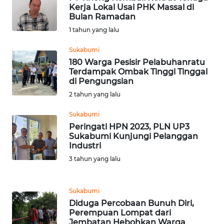
Kerja Lokal Usai PHK Massal di
WN
Bulan Ramadan
NTB
1 tahun yang lalu
WN
Sukabumi
SULTENG
180 Warga Pesisir Pelabuhanratu
Terdampak Ombak Tinggi Tinggal
di Pengungsian
WN
SULBAR
2 tahun yang lalu
Sukabumi
WN
Peringati HPN 2023, PLN UP3
BABEL
Sukabumi Kunjungi Pelanggan
Industri
WN
3 tahun yang lalu
SUMBAR
Sukabumi
WN
Diduga Percobaan Bunuh Diri,
SUMSEL
Perempuan Lompat dari
Jembatan Hebohkan Warga