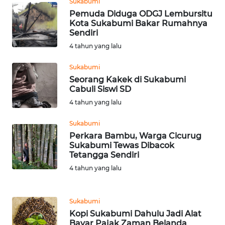
WN
Sukabumi
DANAU
Pemuda Diduga ODGJ Lembursitu
TOBA
Kota Sukabumi Bakar Rumahnya
Sendiri
4 tahun yang lalu
WN
NIAS
Sukabumi
Seorang Kakek di Sukabumi
WN
Cabuli Siswi SD
LANGKAT
4 tahun yang lalu
WN
Sukabumi
TAPANULI
Perkara Bambu, Warga Cicurug
SELATAN
Sukabumi Tewas Dibacok
Tetangga Sendiri
4 tahun yang lalu
WN
TANJUNG
LESUNG
Sukabumi
Kopi Sukabumi Dahulu Jadi Alat
WN
Bayar Pajak Zaman Belanda