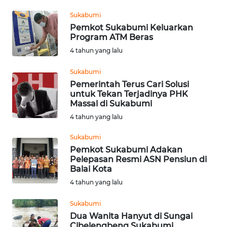
WN
Sukabumi
PAKPAK
Pemkot Sukabumi Keluarkan
Program ATM Beras
WN
4 tahun yang lalu
KARAWANG
Sukabumi
Pemerintah Terus Cari Solusi
WN
untuk Tekan Terjadinya PHK
BEKASI
Massal di Sukabumi
4 tahun yang lalu
WN
BOGOR
Sukabumi
Pemkot Sukabumi Adakan
Pelepasan Resmi ASN Pensiun di
WN
Balai Kota
DEPOK
4 tahun yang lalu
WN
Sukabumi
TAPANULI
Dua Wanita Hanyut di Sungai
UTARA
Cibelengbeng Sukabumi