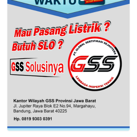
TENTANG
KAMI
PEDOMAN
MEDIA
SIBER
REDAKSI
KARIR
DISCLAIMER
Wahana
News
Regional