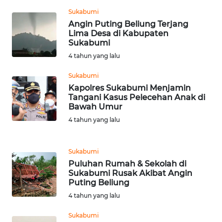
WN
Sukabumi
BOROBUDUR
Angin Puting Beliung Terjang
Lima Desa di Kabupaten
Sukabumi
WN
4 tahun yang lalu
MADURA
Sukabumi
WN
Kapolres Sukabumi Menjamin
SURABAYA
Tangani Kasus Pelecehan Anak di
Bawah Umur
WN
4 tahun yang lalu
NATUNA
Sukabumi
WN
Puluhan Rumah & Sekolah di
BINTAN
Sukabumi Rusak Akibat Angin
Puting Beliung
WN
4 tahun yang lalu
MANDALIKA
Sukabumi