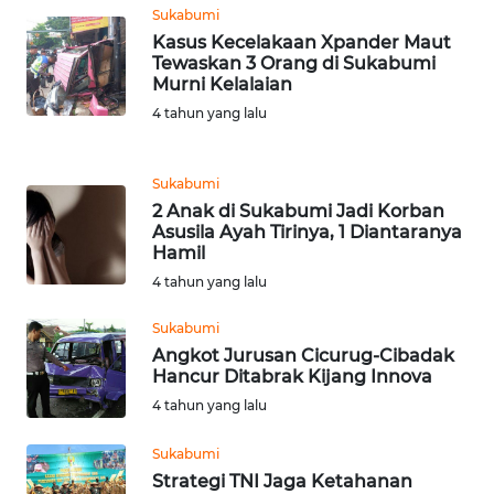
WN
Sukabumi
TANGERANG
Kasus Kecelakaan Xpander Maut
Tewaskan 3 Orang di Sukabumi
Murni Kelalaian
WN
BINJAI
4 tahun yang lalu
WN
Sukabumi
CIREBON
2 Anak di Sukabumi Jadi Korban
Asusila Ayah Tirinya, 1 Diantaranya
WN
Hamil
INDRAMAYU
4 tahun yang lalu
Sukabumi
WN
Angkot Jurusan Cicurug-Cibadak
KUNINGAN
Hancur Ditabrak Kijang Innova
4 tahun yang lalu
WN
MAJALENGKA
Sukabumi
Strategi TNI Jaga Ketahanan