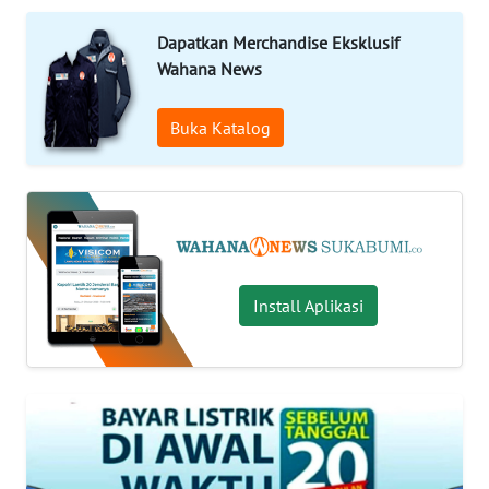
PRIANGAN
Dapatkan Merchandise Eksklusif
TIMUR
Wahana News
SUKABUMI
Buka Katalog
PURWAKARTA
Informasi
INDEKS
Install Aplikasi
BERITA
KONTAK
KAMI
INFO
IKLAN