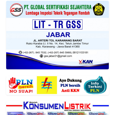
WN
SUMUT
WN
JAKARTA
WN
JABAR
WN
BANTEN
WN
NTT
WN
KEPRI