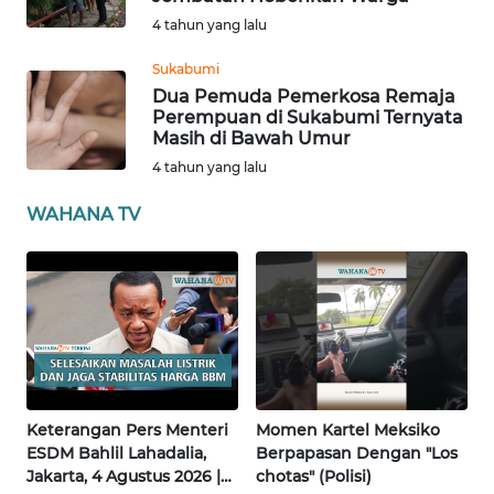
WN
4 tahun yang lalu
BENGKULU
Sukabumi
Dua Pemuda Pemerkosa Remaja
WN
Perempuan di Sukabumi Ternyata
LAMPUNG
Masih di Bawah Umur
4 tahun yang lalu
WN
JATENG
WAHANA TV
WN
NUSANTARA
WN
JOGJA
WN
Keterangan Pers Menteri
Momen Kartel Meksiko
JATIM
ESDM Bahlil Lahadalia,
Berpapasan Dengan "Los
Jakarta, 4 Agustus 2026 |
chotas" (Polisi)