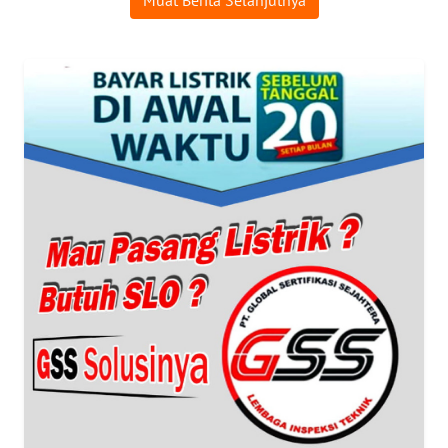
Muat Berita Selanjutnya
WAHANANEWS
ID
WAHANANEWS
CO ID
WAHANANEWS
NET
WAHANA
SPORT
WAHANA
UMKM
WAHANA
SELEB