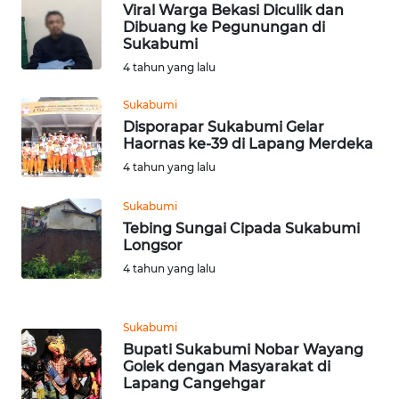
Viral Warga Bekasi Diculik dan
WN
Dibuang ke Pegunungan di
LIKUPANG
Sukabumi
4 tahun yang lalu
WN
LABUANBAJO
Sukabumi
Disporapar Sukabumi Gelar
Haornas ke-39 di Lapang Merdeka
WN
BORNEO
4 tahun yang lalu
Sukabumi
Wahana
Media
Tebing Sungai Cipada Sukabumi
Group
Longsor
4 tahun yang lalu
WAHANA
NEWS
Sukabumi
Bupati Sukabumi Nobar Wayang
WAHANA
Golek dengan Masyarakat di
TANI
Lapang Cangehgar