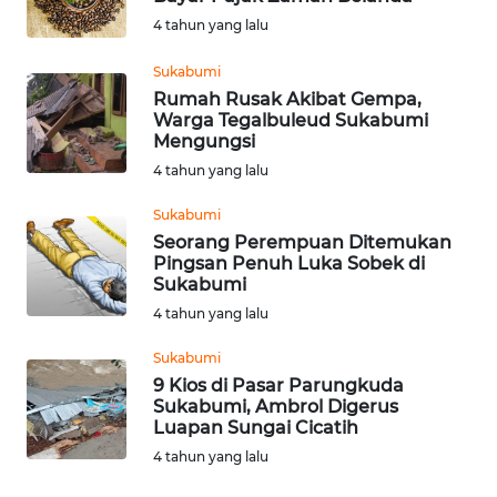
KARO
4 tahun yang lalu
WN
Sukabumi
SIMALUNGUN
Rumah Rusak Akibat Gempa,
Warga Tegalbuleud Sukabumi
Mengungsi
WN
4 tahun yang lalu
LABUHANBATU
Sukabumi
WN
Seorang Perempuan Ditemukan
TAPANULI
Pingsan Penuh Luka Sobek di
TENGAH
Sukabumi
4 tahun yang lalu
WN DELI
Sukabumi
SERDANG
9 Kios di Pasar Parungkuda
Sukabumi, Ambrol Digerus
WN
Luapan Sungai Cicatih
TEBING
4 tahun yang lalu
TINGGI