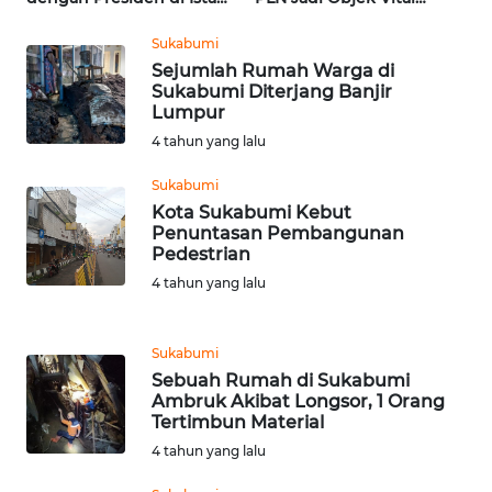
WN
| Wahana Terkini
Khusus | Alperklinas
SULSEL
Research
Sukabumi
Sejumlah Rumah Warga di
WN
Sukabumi Diterjang Banjir
GORONTALO
Lumpur
4 tahun yang lalu
WN
Sukabumi
SULUT
Kota Sukabumi Kebut
Penuntasan Pembangunan
WN
Pedestrian
MALUKU
4 tahun yang lalu
WN
Sukabumi
MALUT
Sebuah Rumah di Sukabumi
Ambruk Akibat Longsor, 1 Orang
WN
Tertimbun Material
DAIRI
4 tahun yang lalu