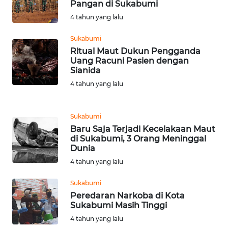
WN
Pangan di Sukabumi
SUBANG
4 tahun yang lalu
WN
Sukabumi
SUKABUMI
Ritual Maut Dukun Pengganda
Uang Racuni Pasien dengan
Sianida
WN
4 tahun yang lalu
PURWAKARTA
WN
Sukabumi
PRIANGAN
Baru Saja Terjadi Kecelakaan Maut
TIMUR
di Sukabumi, 3 Orang Meninggal
Dunia
4 tahun yang lalu
WN
SEMARANG
Sukabumi
Peredaran Narkoba di Kota
WN
Sukabumi Masih Tinggi
SOLO
4 tahun yang lalu