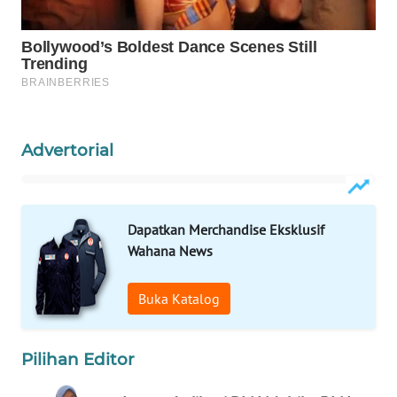
WAHANANEWS
ID
WAHANANEWS
CO ID
WAHANANEWS
Advertorial
NET
WAHANA
SPORT
Dapatkan Merchandise Eksklusif
Wahana News
WAHANA
UMKM
Buka Katalog
WAHANA
SELEB
Pilihan Editor