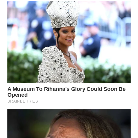
WN
TANGERANG
WN
BINJAI
WN
CIREBON
WN
INDRAMAYU
WN
KUNINGAN
WN
MAJALENGKA
WN