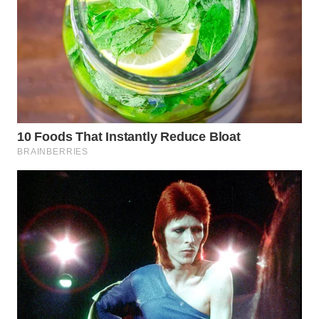
WN
PAKPAK
WN
KARAWANG
WN
BEKASI
WN
BOGOR
WN
DEPOK
WN
TAPANULI
UTARA