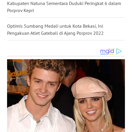
WN
Kabupaten Natuna Sementara Duduki Peringkat 6 dalam
SULSEL
Porprov Kepri
WN
Optimis Sumbang Medali untuk Kota Bekasi, Ini
GORONTALO
Pengakuan Atlet Gateball di Ajang Porprov 2022
WN
SULUT
WN
MALUKU
WN
MALUT
WN
DAIRI
WN