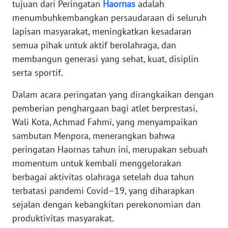
tujuan dari Peringatan
Haornas
adalah
PAPUA
menumbuhkembangkan persaudaraan di seluruh
lapisan masyarakat, meningkatkan kesadaran
WN
semua pihak untuk aktif berolahraga, dan
PAPUA
membangun generasi yang sehat, kuat, disiplin
BARAT
serta sportif.
WN
Dalam acara peringatan yang dirangkaikan dengan
RIAU
pemberian penghargaan bagi atlet berprestasi,
Wali Kota, Achmad Fahmi, yang menyampaikan
WN
SERAMBI
sambutan Menpora, menerangkan bahwa
peringatan Haornas tahun ini, merupakan sebuah
WN
momentum untuk kembali menggelorakan
JAMBI
berbagai aktivitas olahraga setelah dua tahun
terbatasi pandemi Covid–19, yang diharapkan
WN
sejalan dengan kebangkitan perekonomian dan
SULTRA
produktivitas masyarakat.