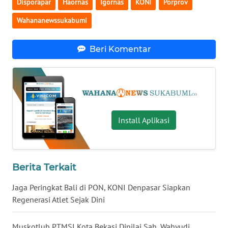
Disporapar
Haornas
Igornas
KONI
Porprov
WN
BENGKULU
Wahananewssukabumi
WN
Beri Komentar
LAMPUNG
WN
JATENG
WN
Install Aplikasi
NUSANTARA
WN
Berita Terkait
JOGJA
Jaga Peringkat Bali di PON, KONI Denpasar Siapkan
WN
Regenerasi Atlet Sejak Dini
JATIM
Muskotlub PTMSI Kota Bekasi Dinilai Sah, Wahyudi