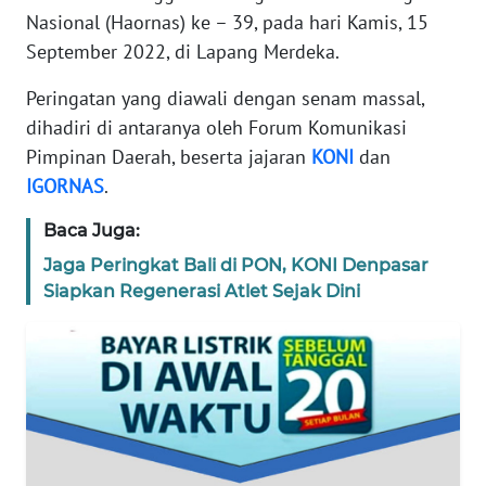
Nasional (Haornas) ke – 39, pada hari Kamis, 15
TENTANG
September 2022, di Lapang Merdeka.
KAMI
Peringatan yang diawali dengan senam massal,
PEDOMAN
dihadiri di antaranya oleh Forum Komunikasi
MEDIA
Pimpinan Daerah, beserta jajaran
KONI
dan
SIBER
IGORNAS
.
REDAKSI
Baca Juga:
Jaga Peringkat Bali di PON, KONI Denpasar
KARIR
Siapkan Regenerasi Atlet Sejak Dini
DISCLAIMER
Wahana
News
Regional