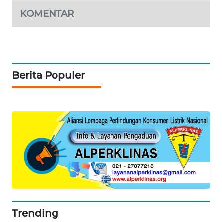
MKLI
KOMENTAR
LPKKI
LKKI
Berita Populer
KOPEKLIN
PORTAL
KONSUMEN
FORWAMKI
ALPERKLINAS
FORJASIDA
Trending