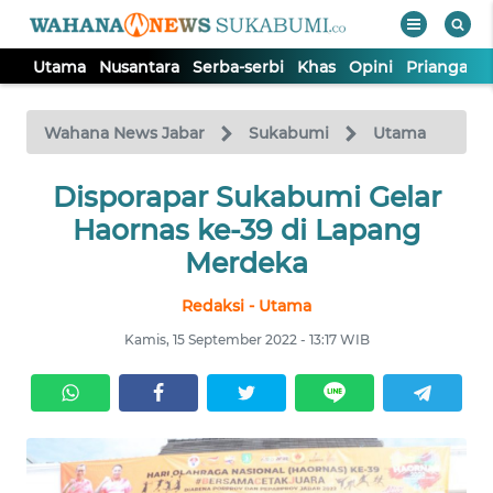
Utama
Nusantara
Serba-serbi
Khas
Opini
Priangan 
WAHANA
Tutup
TV
Wahana News Jabar
Sukabumi
Utama
UTAMA
Disporapar Sukabumi Gelar
Haornas ke-39 di Lapang
NUSANTARA
Merdeka
Redaksi - Utama
SERBA-
SERBI
Kamis, 15 September 2022 - 13:17 WIB
KHAS
OPINI