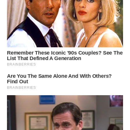
WN
BOROBUDUR
WN
MADURA
WN
SURABAYA
WN
NATUNA
WN
BINTAN
WN
MANDALIKA