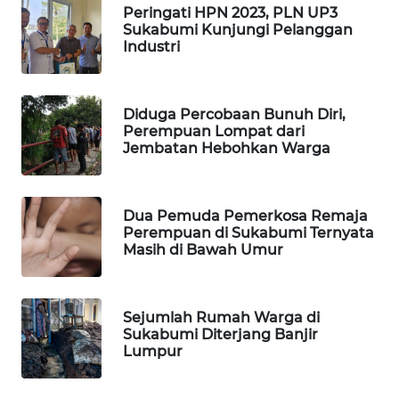
Peringati HPN 2023, PLN UP3
KONSUMEN
Sukabumi Kunjungi Pelanggan
LISTRIK
Industri
MASYARAKAT
KELISTRIKAN
Diduga Percobaan Bunuh Diri,
Perempuan Lompat dari
Jembatan Hebohkan Warga
WALINKI
ID
MAWAKA
Dua Pemuda Pemerkosa Remaja
Perempuan di Sukabumi Ternyata
ID
Masih di Bawah Umur
MARTABAT
NET
Sejumlah Rumah Warga di
Sukabumi Diterjang Banjir
PLN
Lumpur
WATCH