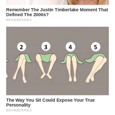
DANAU
TOBA
WN
NIAS
WN
LANGKAT
WN
TAPANULI
SELATAN
WN
TANJUNG
LESUNG
WN