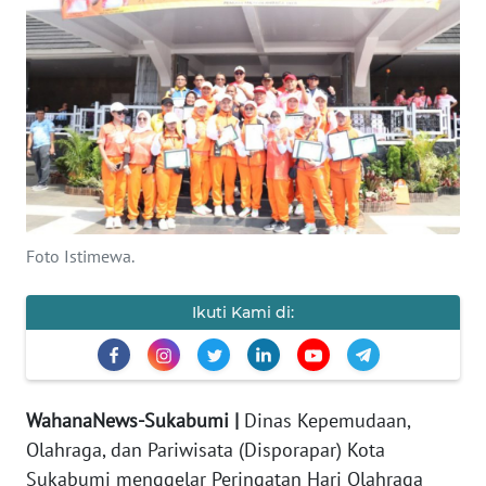
PRIANGAN
TIMUR
SUKABUMI
PURWAKARTA
Informasi
Foto Istimewa.
INDEKS
BERITA
Ikuti Kami di:
KONTAK
KAMI
WahanaNews-Sukabumi |
Dinas Kepemudaan,
INFO
Olahraga, dan Pariwisata (Disporapar) Kota
IKLAN
Sukabumi menggelar Peringatan Hari Olahraga