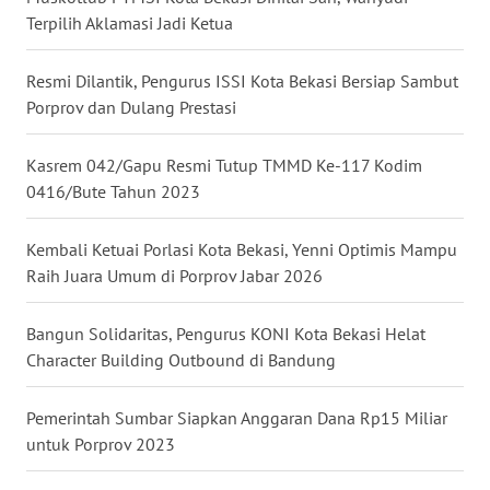
WN
Terpilih Aklamasi Jadi Ketua
BALI
Resmi Dilantik, Pengurus ISSI Kota Bekasi Bersiap Sambut
WN
Porprov dan Dulang Prestasi
KALBAR
Kasrem 042/Gapu Resmi Tutup TMMD Ke-117 Kodim
WN
0416/Bute Tahun 2023
KALTENG
Kembali Ketuai Porlasi Kota Bekasi, Yenni Optimis Mampu
WN
KALTARA
Raih Juara Umum di Porprov Jabar 2026
WN
Bangun Solidaritas, Pengurus KONI Kota Bekasi Helat
KALSEL
Character Building Outbound di Bandung
WN
Pemerintah Sumbar Siapkan Anggaran Dana Rp15 Miliar
KALTIM
untuk Porprov 2023