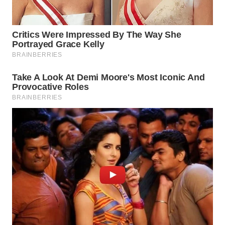
WAHANA
ADVOKAT
WAHANA
INFRASTRUKTUR
WAHANA
KONSUMEN
WAHANA
LISTRIK
WAHANA
TRAVEL
WAHANA
TV