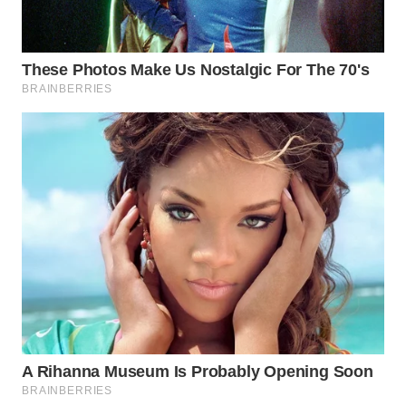
WN
SAMOSIR
WN
PADANG
LAWAS
WN
SUMEDANG
WN
CIANJUR
WN
KEPULAUAN
SERIBU