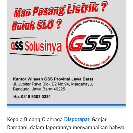
WN
SUMUT
WN
JAKARTA
WN
JABAR
WN
BANTEN
WN
NTT
WN
KEPRI
Kepala Bidang Olahraga
Disporapar
, Ganjar
Ramdani, dalam laporannya menyampaikan bahwa
WN