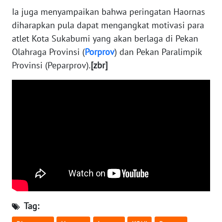
WN
Ia juga menyampaikan bahwa peringatan Haornas
NTB
diharapkan pula dapat mengangkat motivasi para
atlet Kota Sukabumi yang akan berlaga di Pekan
WN
Olahraga Provinsi (
Porprov
) dan Pekan Paralimpik
SULTENG
Provinsi (Peparprov).
[zbr]
WN
SULBAR
WN
BABEL
WN
SUMBAR
WN
SUMSEL
Tag: