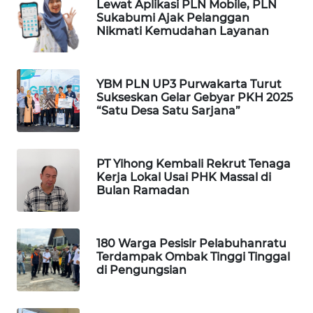
Lewat Aplikasi PLN Mobile, PLN
WAHANA
Sukabumi Ajak Pelanggan
PERSONA
Nikmati Kemudahan Layanan
WAHANA
OTOMOTIF
YBM PLN UP3 Purwakarta Turut
Sukseskan Gelar Gebyar PKH 2025
WAHANA
“Satu Desa Satu Sarjana”
HEALTH
WAHANA
PT Yihong Kembali Rekrut Tenaga
DESA
Kerja Lokal Usai PHK Massal di
WISATA
Bulan Ramadan
LAPAK
WAHANA
180 Warga Pesisir Pelabuhanratu
Terdampak Ombak Tinggi Tinggal
di Pengungsian
Wahana
Network