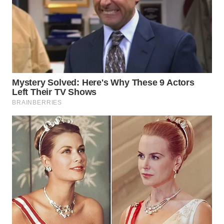
WN
LIKUPANG
WN
LABUANBAJO
WN
BORNEO
Wahana
Media
Group
WAHANA
NEWS
WAHANA
TANI