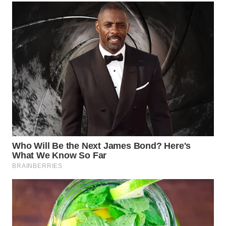
KARO
WN
SIMALUNGUN
WN
LABUHANBATU
WN
TAPANULI
TENGAH
WN DELI
SERDANG
WN
TEBING
TINGGI