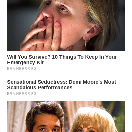
SUBANG
WN
SUKABUMI
WN
PURWAKARTA
WN
PRIANGAN
TIMUR
WN
SEMARANG
WN
SOLO