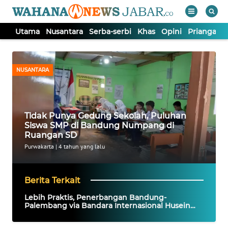
Utama
Nusantara
Serba-serbi
Khas
Opini
Priangan 
WAHANA
Tutup
TV
NUSANTARA
UTAMA
Tidak Punya Gedung Sekolah, Puluhan
NUSANTARA
Siswa SMP di Bandung Numpang di
Ruangan SD
SERBA-
Purwakarta
|
4 tahun yang lalu
SERBI
Berita Terkait
KHAS
Lebih Praktis, Penerbangan Bandung-
Palembang via Bandara Internasional Husein
Sastranegara Bandung
OPINI