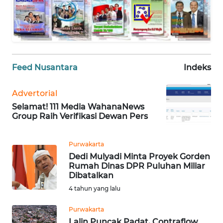
WN
PAPUA
WN
PAPUA
BARAT
Feed Nusantara
Indeks
WN
Advertorial
RIAU
Selamat! 111 Media WahanaNews
Group Raih Verifikasi Dewan Pers
WN
SERAMBI
Purwakarta
Dedi Mulyadi Minta Proyek Gorden
WN
Rumah Dinas DPR Puluhan Miliar
JAMBI
Dibatalkan
4 tahun yang lalu
WN
SULTRA
Purwakarta
Lalin Puncak Padat, Contraflow