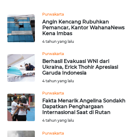
WN
TANGERANG
Purwakarta
Angin Kencang Rubuhkan
WN
Pemancar, Kantor WahanaNews
BINJAI
Kena Imbas
4 tahun yang lalu
WN
CIREBON
Purwakarta
Berhasil Evakuasi WNI dari
Ukraina, Erick Thohir Apresiasi
WN
Garuda Indonesia
INDRAMAYU
4 tahun yang lalu
WN
Purwakarta
KUNINGAN
Fakta Menarik Angelina Sondakh
Dapatkan Penghargaan
Internasional Saat di Rutan
WN
4 tahun yang lalu
MAJALENGKA
Purwakarta