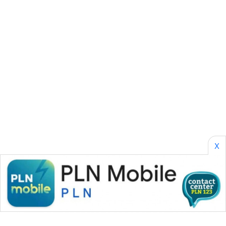
NEWS
AKHLAK
ID
PERAPKI
NEWS
SONYA
ASA
NEWS
X