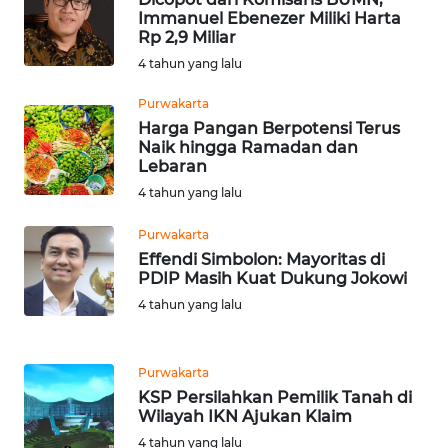
KARO
Immanuel Ebenezer Miliki Harta
Rp 2,9 Miliar
WN
4 tahun yang lalu
SIMALUNGUN
Purwakarta
Harga Pangan Berpotensi Terus
WN
Naik hingga Ramadan dan
LABUHANBATU
Lebaran
4 tahun yang lalu
WN
TAPANULI
Purwakarta
TENGAH
Effendi Simbolon: Mayoritas di
PDIP Masih Kuat Dukung Jokowi
WN DELI
4 tahun yang lalu
SERDANG
Purwakarta
WN
KSP Persilahkan Pemilik Tanah di
TEBING
Wilayah IKN Ajukan Klaim
TINGGI
4 tahun yang lalu