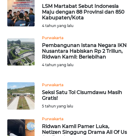
WN
LSM Martabat Sebut Indonesia
LIKUPANG
Maju dengan 88 Provinsi dan 850
Kabupaten/Kota
4 tahun yang lalu
WN
LABUANBAJO
Purwakarta
Pembangunan Istana Negara IKN
WN
Nusantara Habiskan Rp 2 Triliun,
BORNEO
Ridwan Kamil: Berlebihan
4 tahun yang lalu
Wahana
Media
Group
Purwakarta
Seksi Satu Tol Cisumdawu Masih
WAHANA
Gratis!
NEWS
5 tahun yang lalu
Purwakarta
WAHANA
TANI
Ridwan Kamil Pamer Luka,
Netizen Singgung Drama All Of Us