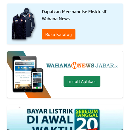
PRIANGAN
Dapatkan Merchandise Eksklusif
TIMUR
Wahana News
SUKABUMI
Buka Katalog
PURWAKARTA
Informasi
INDEKS
Install Aplikasi
BERITA
KONTAK
KAMI
INFO
IKLAN