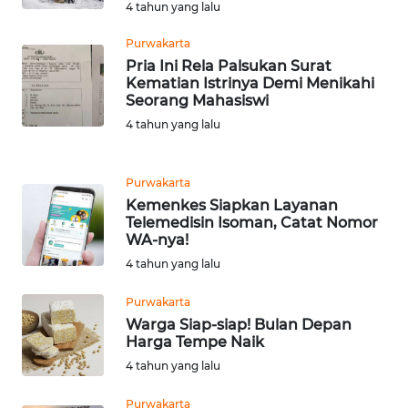
4 tahun yang lalu
WN
BOROBUDUR
Purwakarta
Pria Ini Rela Palsukan Surat
Kematian Istrinya Demi Menikahi
WN
Seorang Mahasiswi
MADURA
4 tahun yang lalu
WN
SURABAYA
Purwakarta
Kemenkes Siapkan Layanan
WN
Telemedisin Isoman, Catat Nomor
WA-nya!
NATUNA
4 tahun yang lalu
WN
Purwakarta
BINTAN
Warga Siap-siap! Bulan Depan
Harga Tempe Naik
WN
4 tahun yang lalu
MANDALIKA
Purwakarta