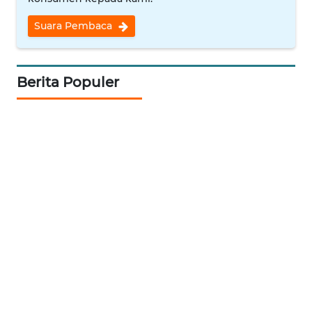
KONSUMEN
Suara Pembaca
LISTRIK
MASYARAKAT
Berita Populer
KELISTRIKAN
WALINKI
ID
MAWAKA
ID
MARTABAT
NET
PLN
WATCH