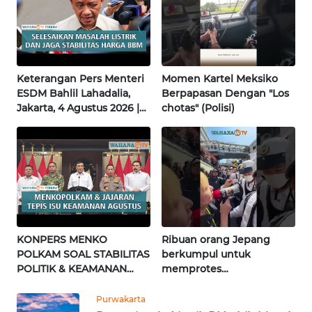
WN
BALI
WN
KALBAR
Keterangan Pers Menteri
Momen Kartel Meksiko
ESDM Bahlil Lahadalia,
Berpapasan Dengan "Los
Jakarta, 4 Agustus 2026 |
chotas" (Polisi)
WN
Wahana Terkini
KALTENG
WN
KALTARA
WN
KALSEL
KONPERS MENKO
Ribuan orang Jepang
POLKAM SOAL STABILITAS
berkumpul untuk
WN
POLITIK & KEAMANAN
memprotes
KALTIM
NASIONAL | Wahana
pembangunan masjid
Terkini
pertama di Fujisawa
Purwakarta