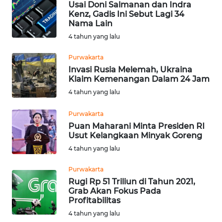
Usai Doni Salmanan dan Indra
Kenz, Gadis Ini Sebut Lagi 34
WN
Nama Lain
SAMOSIR
4 tahun yang lalu
Purwakarta
WN
PADANG
Invasi Rusia Melemah, Ukraina
Klaim Kemenangan Dalam 24 Jam
LAWAS
4 tahun yang lalu
WN
Purwakarta
SUMEDANG
Puan Maharani Minta Presiden RI
Usut Kelangkaan Minyak Goreng
WN
4 tahun yang lalu
CIANJUR
Purwakarta
WN
Rugi Rp 51 Triliun di Tahun 2021,
KEPULAUAN
Grab Akan Fokus Pada
SERIBU
Profitabilitas
4 tahun yang lalu