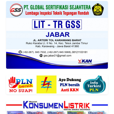
WN
SUMUT
WN
JAKARTA
WN
JABAR
WN
BANTEN
WN
NTT
WN
KEPRI