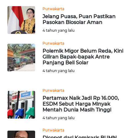
WN
DANAU
Purwakarta
TOBA
Jelang Puasa, Puan Pastikan
Pasokan Biosolar Aman
WN
4 tahun yang lalu
NIAS
Purwakarta
Polemik Migor Belum Reda, Kini
WN
Giliran Bapak-bapak Antre
LANGKAT
Panjang Beli Solar
4 tahun yang lalu
WN
TAPANULI
SELATAN
Purwakarta
Pertamax Naik Jadi Rp 16.000,
ESDM Sebut Harga Minyak
WN
Mentah Dunia Masih Tinggi
TANJUNG
LESUNG
4 tahun yang lalu
Purwakarta
WN
Dicopot dari Komisaris BUMN,