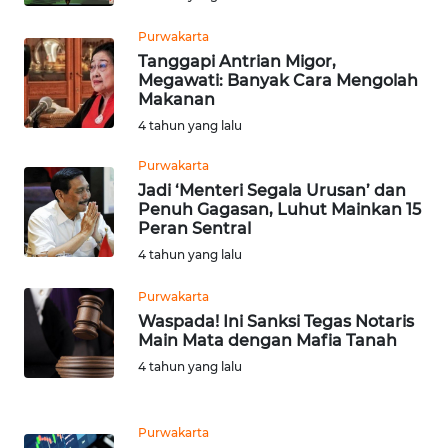
WN
Purwakarta
PAKPAK
Tanggapi Antrian Migor,
Megawati: Banyak Cara Mengolah
Makanan
WN
KARAWANG
4 tahun yang lalu
Purwakarta
WN
Jadi ‘Menteri Segala Urusan’ dan
BEKASI
Penuh Gagasan, Luhut Mainkan 15
Peran Sentral
WN
4 tahun yang lalu
BOGOR
Purwakarta
Waspada! Ini Sanksi Tegas Notaris
WN
Main Mata dengan Mafia Tanah
DEPOK
4 tahun yang lalu
WN
TAPANULI
Purwakarta
UTARA