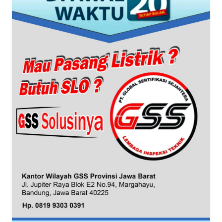
WAHANANEWS
ID
WAHANANEWS
CO ID
WAHANANEWS
NET
WAHANA
SPORT
WAHANA
UMKM
WAHANA
SELEB