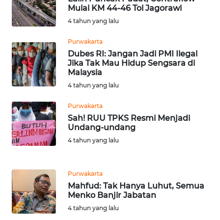
Mulai KM 44-46 Tol Jagorawi
WN
NTB
4 tahun yang lalu
Purwakarta
WN
Dubes RI: Jangan Jadi PMI Ilegal
SULTENG
Jika Tak Mau Hidup Sengsara di
Malaysia
WN
4 tahun yang lalu
SULBAR
Purwakarta
Sah! RUU TPKS Resmi Menjadi
WN
Undang-undang
BABEL
4 tahun yang lalu
WN
SUMBAR
Purwakarta
Mahfud: Tak Hanya Luhut, Semua
WN
Menko Banjir Jabatan
SUMSEL
4 tahun yang lalu