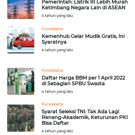
Pemerintah: Listrik RI Lebih Murah
WN
Ketimbang Negara Lain di ASEAN
SULSEL
4 tahun yang lalu
WN
Purwakarta
GORONTALO
Kemenhub Gelar Mudik Gratis, Ini
Syaratnya
WN
4 tahun yang lalu
SULUT
WN
Purwakarta
MALUKU
Daftar Harga BBM per 1 April 2022
di Sebagian SPBU Swasta
WN
4 tahun yang lalu
MALUT
Purwakarta
Syarat Seleksi TNI: Tak Ada Lagi
WN
Renang-Akademik, Keturunan PKI
DAIRI
Bisa Daftar
4 tahun yang lalu