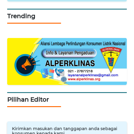
WAHANA
PERSONA
Trending
WAHANA
OTOMOTIF
WAHANA
HEALTH
WAHANA
DESA
WISATA
LAPAK
Pilihan Editor
WAHANA
Wahana
Network
Kirimkan masukan dan tanggapan anda sebagai
konsumen kepada kami.