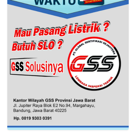
TENTANG
KAMI
PEDOMAN
MEDIA
SIBER
REDAKSI
KARIR
DISCLAIMER
Wahana
News
Regional