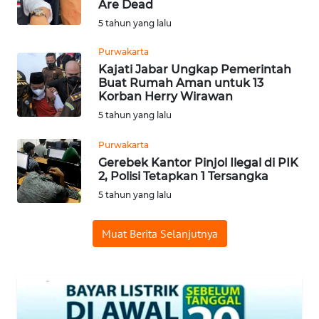
Are Dead
WAHANA
5 tahun yang lalu
ADVOKAT
Purwakarta
WAHANA
Kajati Jabar Ungkap Pemerintah
INFRASTRUKTUR
Buat Rumah Aman untuk 13
Korban Herry Wirawan
5 tahun yang lalu
WAHANA
KONSUMEN
Purwakarta
Gerebek Kantor Pinjol Ilegal di PIK
WAHANA
2, Polisi Tetapkan 1 Tersangka
LISTRIK
5 tahun yang lalu
WAHANA
Muat Berita Selanjutnya
TRAVEL
WAHANA
TV