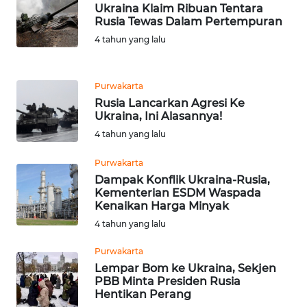
WN
Ukraina Klaim Ribuan Tentara
SUBANG
Rusia Tewas Dalam Pertempuran
4 tahun yang lalu
WN
SUKABUMI
Purwakarta
Rusia Lancarkan Agresi Ke
WN
Ukraina, Ini Alasannya!
PURWAKARTA
4 tahun yang lalu
WN
Purwakarta
PRIANGAN
Dampak Konflik Ukraina-Rusia,
TIMUR
Kementerian ESDM Waspada
Kenaikan Harga Minyak
WN
4 tahun yang lalu
SEMARANG
Purwakarta
Lempar Bom ke Ukraina, Sekjen
WN
PBB Minta Presiden Rusia
SOLO
Hentikan Perang