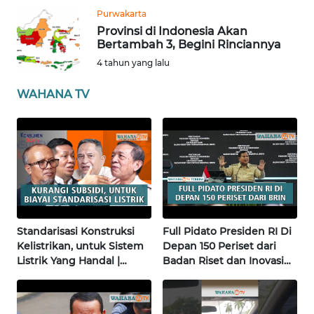
WN
Purwakarta
BENGKULU
Provinsi di Indonesia Akan
Bertambah 3, Begini Rinciannya
WN
4 tahun yang lalu
LAMPUNG
WAHANA TV
WN
JATENG
WN
NUSANTARA
WN
Standarisasi Konstruksi
Full Pidato Presiden RI Di
JOGJA
Kelistrikan, untuk Sistem
Depan 150 Periset dari
Listrik Yang Handal |
Badan Riset dan Inovasi
WN
Konsumen Dignity
Nasional | Wahana Terkini
JATIM