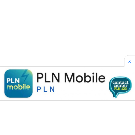
WN
SAMOSIR
WN
PADANG
LAWAS
X
WN
SUMEDANG
WN
CIANJUR
WN
KEPULAUAN
SERIBU