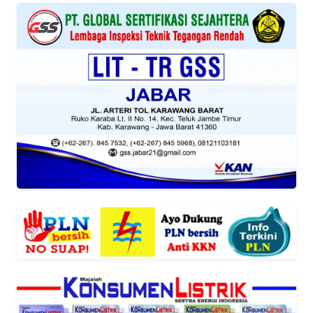
WN
SUMUT
WN
JAKARTA
WN
JABAR
WN
BANTEN
WN
NTT
WN
KEPRI