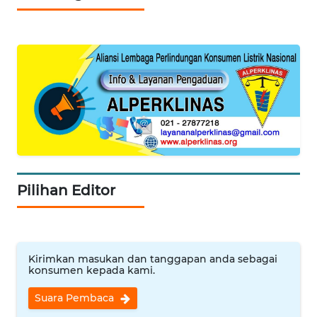
WN
BENGKULU
WN
LAMPUNG
WN
JATENG
WN
NUSANTARA
Pilihan Editor
WN
JOGJA
Kirimkan masukan dan tanggapan anda sebagai
konsumen kepada kami.
WN
JATIM
Suara Pembaca