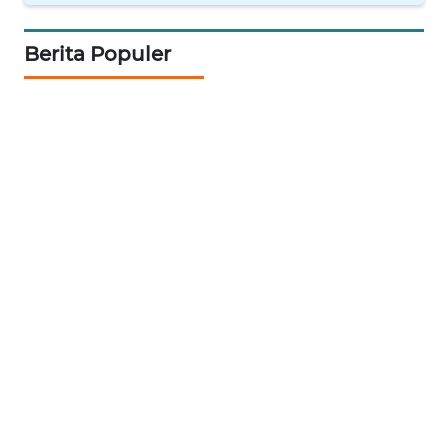
WN
BALI
Berita Populer
WN
KALBAR
WN
KALTENG
WN
KALTARA
WN
KALSEL
WN
KALTIM