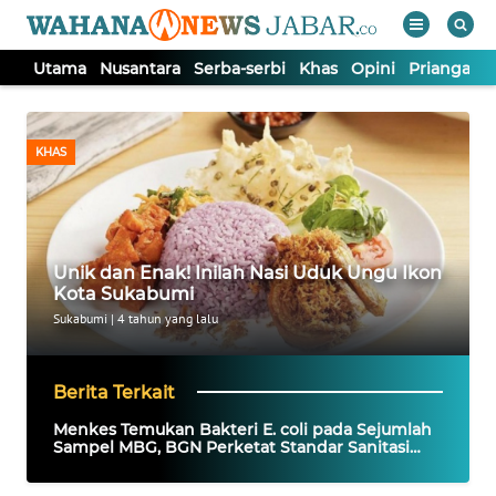
Utama
Nusantara
Serba-serbi
Khas
Opini
Priangan 
WAHANA
Tutup
TV
KHAS
UTAMA
NUSANTARA
Unik dan Enak! Inilah Nasi Uduk Ungu Ikon
Kota Sukabumi
SERBA-
Sukabumi
|
4 tahun yang lalu
SERBI
Berita Terkait
KHAS
Menkes Temukan Bakteri E. coli pada Sejumlah
Sampel MBG, BGN Perketat Standar Sanitasi
Dapur
OPINI