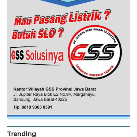
WN
NTB
WN
SULTENG
WN
SULBAR
WN
BABEL
WN
SUMBAR
WN
SUMSEL
Trending