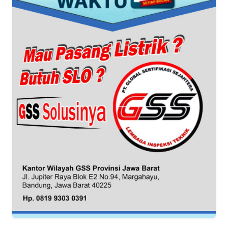
TENTANG
KAMI
PEDOMAN
MEDIA
SIBER
REDAKSI
KARIR
DISCLAIMER
Wahana
News
Regional