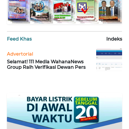
WN
PAPUA
WN
PAPUA
BARAT
Feed Khas
Indeks
WN
Advertorial
RIAU
Selamat! 111 Media WahanaNews
Group Raih Verifikasi Dewan Pers
WN
SERAMBI
WN
JAMBI
WN
SULTRA