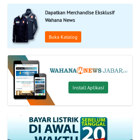
PRIANGAN
Dapatkan Merchandise Eksklusif
TIMUR
Wahana News
SUKABUMI
Buka Katalog
PURWAKARTA
Informasi
INDEKS
Install Aplikasi
BERITA
KONTAK
KAMI
INFO
IKLAN