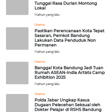
Tunggal Rasa Durian Montong
Lokal
WN
1 tahun yang lalu
SAMOSIR
Utama
WN
Pastikan Perencanaan Kota Tepat
PADANG
Sasaran, Pemkot Bandung
LAWAS
Lakukan Data Penduduk Non
Permanen
1 tahun yang lalu
WN
SUMEDANG
Utama
Bangga! Kota Bandung Jadi Tuan
WN
Rumah ASEAN-India Artists Camp
CIANJUR
Exhibition 2025
1 tahun yang lalu
WN
Utama
KEPULAUAN
Polda Jabar Ungkap Kasus
SERIBU
Dugaan Pelecehan Seksual oleh
Dokter Pelajar di RSHS Bandung