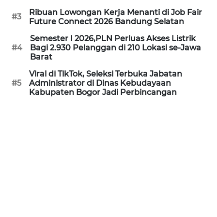
WN
Ribuan Lowongan Kerja Menanti di Job Fair
SUBANG
#3
Future Connect 2026 Bandung Selatan
WN
Semester I 2026,PLN Perluas Akses Listrik
#4
Bagi 2.930 Pelanggan di 210 Lokasi se-Jawa
SUKABUMI
Barat
Viral di TikTok, Seleksi Terbuka Jabatan
WN
#5
Administrator di Dinas Kebudayaan
PURWAKARTA
Kabupaten Bogor Jadi Perbincangan
WN
PRIANGAN
TIMUR
WN
SEMARANG
WN
SOLO