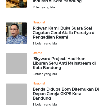
Industri di Kota Bandung
13 hari yang lalu
TENTANG
KAMI
Nasional
PEDOMAN
Ridwan Kamil Buka Suara Soal
MEDIA
Gugatan Cerai Atalia Praratya di
SIBER
Pengadilan Resmi
8 bulan yang lalu
REDAKSI
Utama
‘Skyward Project‘ Hadirkan
KARIR
Liburan Seru Anti Mainstream di
Kota Bandung
DISCLAIMER
8 bulan yang lalu
Nasional
Wahana
Benda Diduga Bom Ditemukan Di
News
Depan Gereja GKPS Kota
Regional
Bandung
8 bulan yang lalu