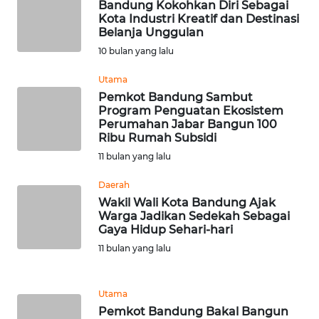
Bandung Kokohkan Diri Sebagai
WN
Kota Industri Kreatif dan Destinasi
NTB
Belanja Unggulan
10 bulan yang lalu
WN
Utama
SULTENG
Pemkot Bandung Sambut
Program Penguatan Ekosistem
WN
Perumahan Jabar Bangun 100
SULBAR
Ribu Rumah Subsidi
11 bulan yang lalu
WN
Daerah
BABEL
Wakil Wali Kota Bandung Ajak
Warga Jadikan Sedekah Sebagai
WN
Gaya Hidup Sehari-hari
SUMBAR
11 bulan yang lalu
WN
SUMSEL
Utama
Pemkot Bandung Bakal Bangun