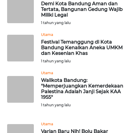
Demi Kota Bandung Aman dan
WN
Tertata, Bangunan Gedung Wajib
PAKPAK
Miliki Legal
1 tahun yang lalu
WN
Utama
KARAWANG
Festival Temanggung di Kota
Bandung Kenalkan Aneka UMKM
WN
dan Kesenian Khas
BEKASI
1 tahun yang lalu
Utama
WN
Walikota Bandung:
BOGOR
"Memperjuangkan Kemerdekaan
Palestina Adalah Janji Sejak KAA
WN
1955"
DEPOK
1 tahun yang lalu
WN
TAPANULI
Utama
UTARA
Varian Baru Nih! Bolu Bakar