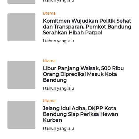
1 tahun yang lalu
WN
DANAU
Utama
TOBA
Komitmen Wujudkan Politik Sehat
dan Transparan, Pemkot Bandung
WN
Serahkan Hibah Parpol
NIAS
1 tahun yang lalu
WN
LANGKAT
Utama
Libur Panjang Waisak, 500 Ribu
Orang Diprediksi Masuk Kota
WN
Bandung
TAPANULI
1 tahun yang lalu
SELATAN
Utama
WN
Jelang Idul Adha, DKPP Kota
TANJUNG
Bandung Siap Periksa Hewan
LESUNG
Kurban
1 tahun yang lalu
WN