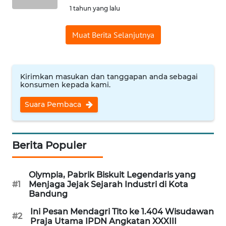
WN
1 tahun yang lalu
TANGERANG
Muat Berita Selanjutnya
WN
BINJAI
Kirimkan masukan dan tanggapan anda sebagai
WN
konsumen kepada kami.
CIREBON
Suara Pembaca
WN
INDRAMAYU
Berita Populer
WN
KUNINGAN
Olympia, Pabrik Biskuit Legendaris yang
#1
Menjaga Jejak Sejarah Industri di Kota
WN
Bandung
MAJALENGKA
Ini Pesan Mendagri Tito ke 1.404 Wisudawan
#2
Praja Utama IPDN Angkatan XXXIII