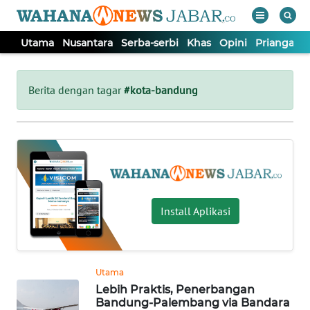
Utama
Nusantara
Serba-serbi
Khas
Opini
Priangan 
WAHANA
Tutup
TV
Berita dengan tagar
#kota-bandung
UTAMA
NUSANTARA
SERBA-
Install Aplikasi
SERBI
KHAS
Utama
Lebih Praktis, Penerbangan
OPINI
Bandung-Palembang via Bandara