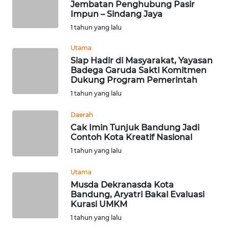
Jembatan Penghubung Pasir
WN
Impun – Sindang Jaya
BENGKULU
1 tahun yang lalu
WN
Utama
LAMPUNG
Siap Hadir di Masyarakat, Yayasan
Badega Garuda Sakti Komitmen
Dukung Program Pemerintah
WN
1 tahun yang lalu
JATENG
Daerah
WN
Cak Imin Tunjuk Bandung Jadi
NUSANTARA
Contoh Kota Kreatif Nasional
1 tahun yang lalu
WN
JOGJA
Utama
Musda Dekranasda Kota
Bandung, Aryatri Bakal Evaluasi
WN
Kurasi UMKM
JATIM
1 tahun yang lalu