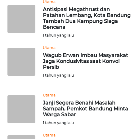
Utama
KARO
Antisipasi Megathrust dan
Patahan Lembang, Kota Bandung
WN
Tambah Dua Kampung Siaga
SIMALUNGUN
Bencana
1 tahun yang lalu
WN
Utama
LABUHANBATU
Wagub Erwan Imbau Masyarakat
Jaga Kondusivitas saat Konvoi
WN
Persib
TAPANULI
1 tahun yang lalu
TENGAH
WN DELI
Utama
SERDANG
Janji Segera Benahi Masalah
Sampah, Pemkot Bandung Minta
Warga Sabar
WN
1 tahun yang lalu
TEBING
TINGGI
Utama