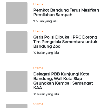
WN
Utama
PAPUA
Pemkot Bandung Terus Masifkan
Pemilahan Sampah
WN
9 bulan yang lalu
PAPUA
BARAT
Utama
Garis Polisi Dibuka, IPRC Dorong
WN
Tim Pengelola Sementara untuk
Bandung Zoo
RIAU
10 bulan yang lalu
WN
SERAMBI
Utama
Delegasi PBB Kunjungi Kota
WN
Bandung, Wali Kota Siap
JAMBI
Gaungkan Kembali Semangat
KAA
10 bulan yang lalu
WN
SULTRA
Utama