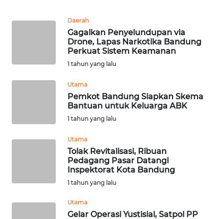
WN
BALI
Daerah
Gagalkan Penyelundupan via
Drone, Lapas Narkotika Bandung
WN
Perkuat Sistem Keamanan
KALBAR
1 tahun yang lalu
WN
Utama
KALTENG
Pemkot Bandung Siapkan Skema
Bantuan untuk Keluarga ABK
WN
1 tahun yang lalu
KALTARA
Utama
WN
Tolak Revitalisasi, Ribuan
Pedagang Pasar Datangi
KALSEL
Inspektorat Kota Bandung
1 tahun yang lalu
WN
KALTIM
Utama
Gelar Operasi Yustisial, Satpol PP