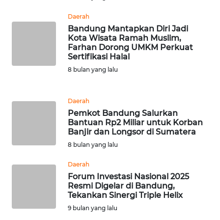
WN
SUMUT
Daerah
Bandung Mantapkan Diri Jadi
Kota Wisata Ramah Muslim,
WN
Farhan Dorong UMKM Perkuat
JAKARTA
Sertifikasi Halal
8 bulan yang lalu
WN
JABAR
Daerah
WN
Pemkot Bandung Salurkan
Bantuan Rp2 Miliar untuk Korban
BANTEN
Banjir dan Longsor di Sumatera
8 bulan yang lalu
WN
NTT
Daerah
Forum Investasi Nasional 2025
WN
Resmi Digelar di Bandung,
Tekankan Sinergi Triple Helix
KEPRI
9 bulan yang lalu