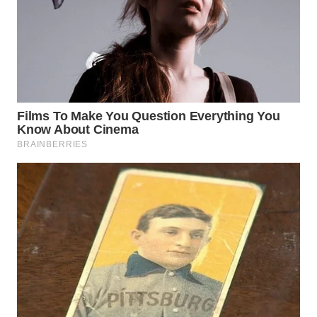
WN
SAMOSIR
WN
PADANG
LAWAS
WN
SUMEDANG
WN
CIANJUR
WN
KEPULAUAN
SERIBU