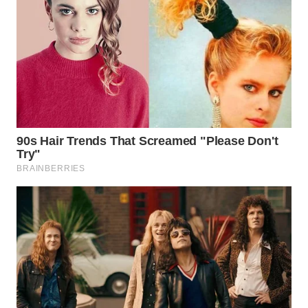
WN
LIKUPANG
WN
LABUANBAJO
WN
BORNEO
Wahana
Media
Group
WAHANA
NEWS
WAHANA
TANI