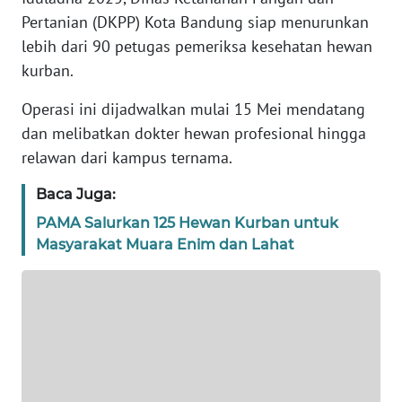
Pertanian (DKPP) Kota Bandung siap menurunkan
TENTANG
lebih dari 90 petugas pemeriksa kesehatan hewan
KAMI
kurban.
PEDOMAN
Operasi ini dijadwalkan mulai 15 Mei mendatang
MEDIA
dan melibatkan dokter hewan profesional hingga
SIBER
relawan dari kampus ternama.
REDAKSI
Baca Juga:
PAMA Salurkan 125 Hewan Kurban untuk
KARIR
Masyarakat Muara Enim dan Lahat
DISCLAIMER
Wahana
News
Regional