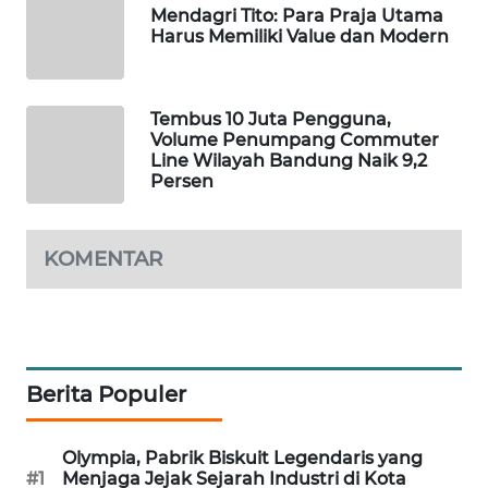
Mendagri Tito: Para Praja Utama
TAMBANG
Harus Memiliki Value dan Modern
NEWS
SITUNGIR
Tembus 10 Juta Pengguna,
NEWS
Volume Penumpang Commuter
Line Wilayah Bandung Naik 9,2
Persen
SIDIKALANG
NEWS
KOMENTAR
SIBARAGAS
NEWS
METRO
SIANTAR
NEWS
Berita Populer
METRO
Olympia, Pabrik Biskuit Legendaris yang
MEDAN
#1
Menjaga Jejak Sejarah Industri di Kota