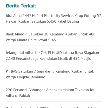
WN
Berita Terkait
BALI
Idul Adha 1447 H, PLN Electricity Services Grup Potong 57
WN
Hewan Kurban Salurkan 5.450 Paket Daging
KALBAR
Bank Mandiri Salurkan 20 Kambing Kurban untuk 400
WN
Warga Muara Enim Lewat SJAS
KALTENG
Jelang Idul Adha 1447 H, PLN UID Jakarta Raya Siagakan
WN
2.148 Personel Jaga Keandalan Listrik di 486 Masjid
KALTARA
PT BAS Salurkan 7 Sapi dan 5 Kambing Kurban untuk
WN
Warga Lingkar Tambang
KALSEL
220 Personel Gabungan Amankan Malam Takbiran Idul
WN
Adha di Fakfak
KALTIM