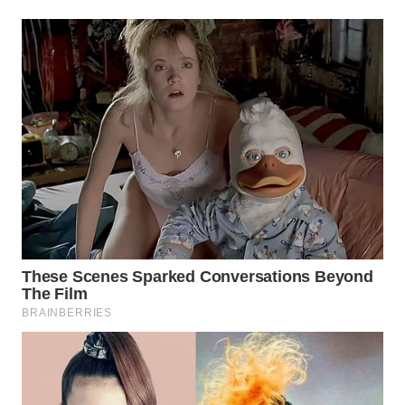
WN
BOROBUDUR
WN
MADURA
WN
SURABAYA
WN
NATUNA
WN
BINTAN
WN
MANDALIKA