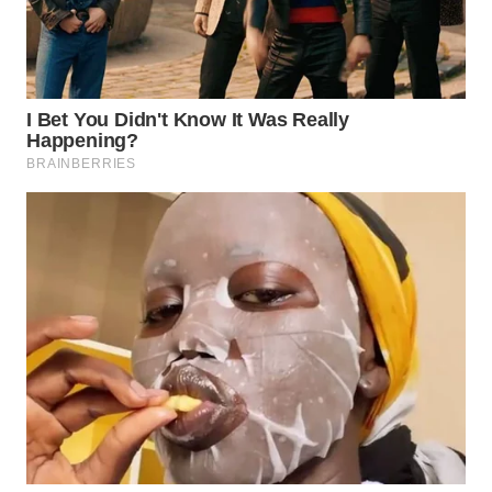
WAHANA
ADVOKAT
WAHANA
INFRASTRUKTUR
WAHANA
KONSUMEN
WAHANA
LISTRIK
WAHANA
TRAVEL
WAHANA
TV