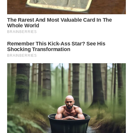
WN
TANGERANG
WN
BINJAI
WN
CIREBON
WN
INDRAMAYU
WN
KUNINGAN
WN
MAJALENGKA