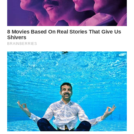
WN
DANAU
TOBA
WN
NIAS
WN
LANGKAT
WN
TAPANULI
SELATAN
WN
TANJUNG
LESUNG
WN