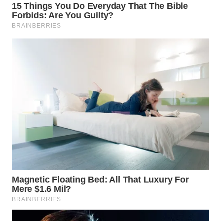
WAHANANEWS
ID
WAHANANEWS
CO ID
WAHANANEWS
NET
WAHANA
SPORT
WAHANA
UMKM
WAHANA
SELEB