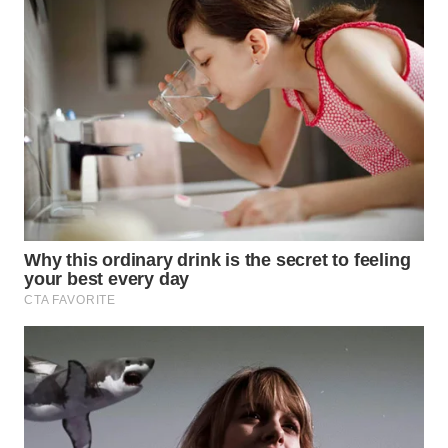
WN
PAKPAK
WN
KARAWANG
WN
BEKASI
WN
BOGOR
WN
DEPOK
WN
TAPANULI
UTARA