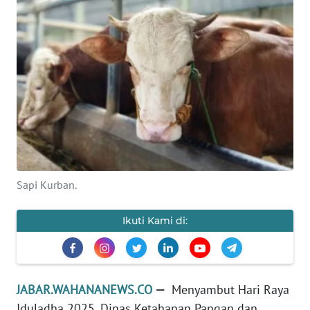
PRIANGAN
TIMUR
SUKABUMI
PURWAKARTA
Informasi
INDEKS
Sapi Kurban.
BERITA
Ikuti Kami di:
KONTAK
KAMI
INFO
JABAR.WAHANANEWS.CO
—
Menyambut Hari Raya
IKLAN
Iduladha 2025, Dinas Ketahanan Pangan dan