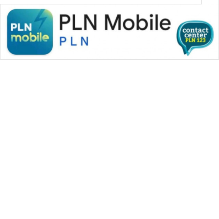
WAHANA MEDIA GROUP
|
|
|
WAHANA NEWS co
WAHANA TANI
WAHANA ADVOKAT
|
|
WAHANA INFRASTRUKTUR
WAHANA KONSUMEN
|
|
|
WAHANA LISTRIK
WAHANA TRAVEL
WAHANA TV