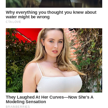
WN
SUBANG
WN
SUKABUMI
WN
PURWAKARTA
WN
PRIANGAN
TIMUR
WN
SEMARANG
WN
SOLO