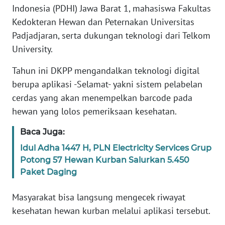
WN
Indonesia (PDHI) Jawa Barat 1, mahasiswa Fakultas
PAPUA
Kedokteran Hewan dan Peternakan Universitas
Padjadjaran, serta dukungan teknologi dari Telkom
WN
University.
PAPUA
BARAT
Tahun ini DKPP mengandalkan teknologi digital
berupa aplikasi -Selamat- yakni sistem pelabelan
WN
cerdas yang akan menempelkan barcode pada
RIAU
hewan yang lolos pemeriksaan kesehatan.
WN
Baca Juga:
SERAMBI
Idul Adha 1447 H, PLN Electricity Services Grup
Potong 57 Hewan Kurban Salurkan 5.450
WN
JAMBI
Paket Daging
Masyarakat bisa langsung mengecek riwayat
WN
SULTRA
kesehatan hewan kurban melalui aplikasi tersebut.