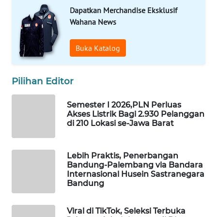
Dapatkan Merchandise Eksklusif
KONSUMEN
Wahana News
LISTRIK
Buka Katalog
MASYARAKAT
KELISTRIKAN
Pilihan Editor
WALINKI
ID
Semester I 2026,PLN Perluas
Akses Listrik Bagi 2.930 Pelanggan
MAWAKA
di 210 Lokasi se-Jawa Barat
ID
Lebih Praktis, Penerbangan
MARTABAT
Bandung-Palembang via Bandara
NET
Internasional Husein Sastranegara
Bandung
PLN
WATCH
Viral di TikTok, Seleksi Terbuka