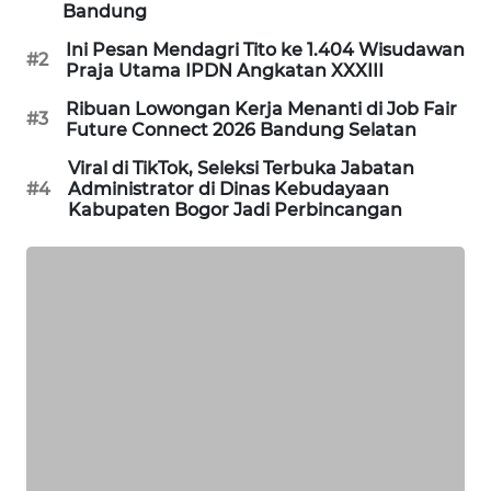
NEWS
Bandung
Ini Pesan Mendagri Tito ke 1.404 Wisudawan
#2
METRO
Praja Utama IPDN Angkatan XXXIII
JAKARTA
NEWS
Ribuan Lowongan Kerja Menanti di Job Fair
#3
Future Connect 2026 Bandung Selatan
KRT
Viral di TikTok, Seleksi Terbuka Jabatan
#4
Administrator di Dinas Kebudayaan
NEWS
Kabupaten Bogor Jadi Perbincangan
KARING
NEWS
JURNAL
MARITIM
HUMBANG
NEWS
GARONGGANG