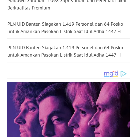
Prabowo Salurkan 1.098 Sapi Kurban dari Peternak Lokal
WN
Berkualitas Premium
SULSEL
PLN UID Banten Siagakan 1.419 Personel dan 64 Posko
WN
untuk Amankan Pasokan Listrik Saat Idul Adha 1447 H
GORONTALO
PLN UID Banten Siagakan 1.419 Personel dan 64 Posko
WN
SULUT
untuk Amankan Pasokan Listrik Saat Idul Adha 1447 H
WN
MALUKU
WN
MALUT
WN
DAIRI