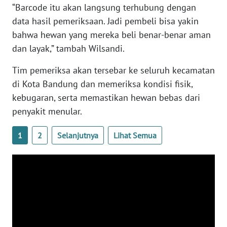
“Barcode itu akan langsung terhubung dengan
WN
data hasil pemeriksaan. Jadi pembeli bisa yakin
NTB
bahwa hewan yang mereka beli benar-benar aman
dan layak,” tambah Wilsandi.
WN
SULTENG
Tim pemeriksa akan tersebar ke seluruh kecamatan
di Kota Bandung dan memeriksa kondisi fisik,
WN
SULBAR
kebugaran, serta memastikan hewan bebas dari
penyakit menular.
WN
BABEL
1
2
Selanjutnya
Lihat Semua
WN
SUMBAR
WN
SUMSEL