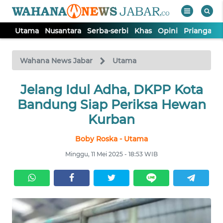
Utama
Nusantara
Serba-serbi
Khas
Opini
Priangan 
WAHANA
Tutup
TV
Wahana News Jabar
Utama
Jelang Idul Adha, DKPP Kota
UTAMA
Bandung Siap Periksa Hewan
NUSANTARA
Kurban
Boby Roska - Utama
SERBA-
SERBI
Minggu, 11 Mei 2025 - 18:53 WIB
KHAS
OPINI