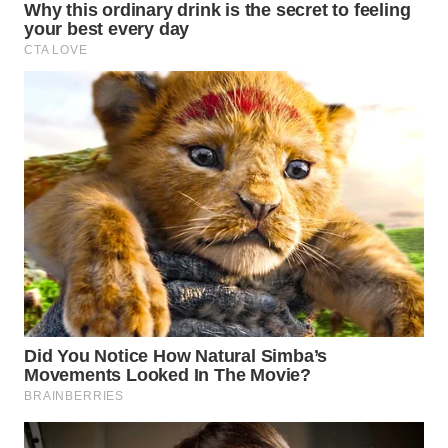
KARO
WN
SIMALUNGUN
WN
LABUHANBATU
WN
TAPANULI
TENGAH
WN DELI
SERDANG
WN
TEBING
TINGGI