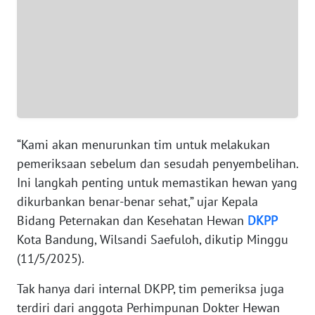
WN
SUMUT
WN
JAKARTA
WN
JABAR
“Kami akan menurunkan tim untuk melakukan
WN
pemeriksaan sebelum dan sesudah penyembelihan.
BANTEN
Ini langkah penting untuk memastikan hewan yang
dikurbankan benar-benar sehat,” ujar Kepala
WN
Bidang Peternakan dan Kesehatan Hewan
DKPP
NTT
Kota Bandung, Wilsandi Saefuloh, dikutip Minggu
(11/5/2025).
WN
KEPRI
Tak hanya dari internal DKPP, tim pemeriksa juga
terdiri dari anggota Perhimpunan Dokter Hewan