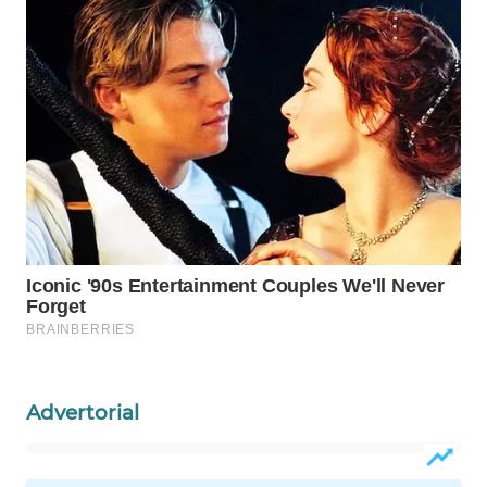
WAHANA
PERSONA
WAHANA
OTOMOTIF
WAHANA
HEALTH
WAHANA
DESA
WISATA
LAPAK
WAHANA
Advertorial
Wahana
Network