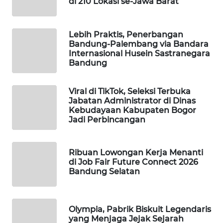
di 210 Lokasi se-Jawa Barat
KONSUMEN
LISTRIK
Lebih Praktis, Penerbangan
Bandung-Palembang via Bandara
MASYARAKAT
Internasional Husein Sastranegara
KELISTRIKAN
Bandung
WALINKI
Viral di TikTok, Seleksi Terbuka
ID
Jabatan Administrator di Dinas
Kebudayaan Kabupaten Bogor
Jadi Perbincangan
MAWAKA
ID
Ribuan Lowongan Kerja Menanti
MARTABAT
di Job Fair Future Connect 2026
NET
Bandung Selatan
PLN
WATCH
Olympia, Pabrik Biskuit Legendaris
yang Menjaga Jejak Sejarah