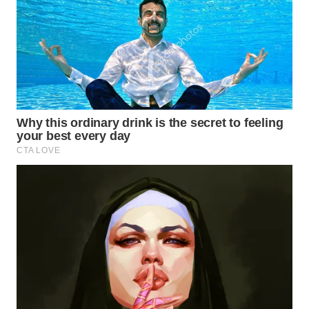
WN
LIKUPANG
WN
LABUANBAJO
WN
BORNEO
Wahana
Media
Group
WAHANA
NEWS
WAHANA
TANI