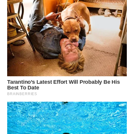
WN
BOROBUDUR
WN
MADURA
WN
SURABAYA
WN
NATUNA
WN
BINTAN
WN
MANDALIKA