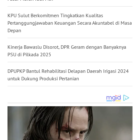
WN
SULSEL
KPU Sulut Berkomitmen Tingkatkan Kualitas
Pertanggungjawaban Keuangan Secara Akuntabel di Masa
WN
Depan
GORONTALO
Kinerja Bawaslu Disorot, DPR Geram dengan Banyaknya
WN
PSU di Pilkada 2025
SULUT
DPUPKP Bantul Rehabilitasi Delapan Daerah Irigasi 2024
WN
untuk Dukung Produksi Pertanian
MALUKU
WN
MALUT
WN
DAIRI