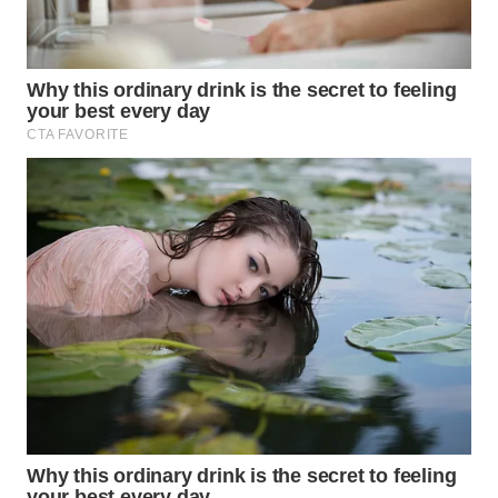
KARO
WN
SIMALUNGUN
WN
LABUHANBATU
WN
TAPANULI
TENGAH
WN DELI
SERDANG
WN
TEBING
TINGGI