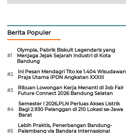
TAMBANG
NEWS
SITUNGIR
Berita Populer
NEWS
SIDIKALANG
Olympia, Pabrik Biskuit Legendaris yang
#1
Menjaga Jejak Sejarah Industri di Kota
NEWS
Bandung
SIBARAGAS
Ini Pesan Mendagri Tito ke 1.404 Wisudawan
#2
Praja Utama IPDN Angkatan XXXIII
NEWS
Ribuan Lowongan Kerja Menanti di Job Fair
#3
Future Connect 2026 Bandung Selatan
METRO
SIANTAR
Semester I 2026,PLN Perluas Akses Listrik
NEWS
#4
Bagi 2.930 Pelanggan di 210 Lokasi se-Jawa
Barat
METRO
Lebih Praktis, Penerbangan Bandung-
MEDAN
#5
Palembang via Bandara Internasional