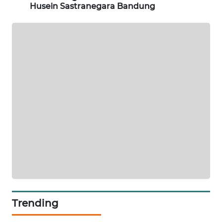
NEWS
Husein Sastranegara Bandung
METRO
JAKARTA
NEWS
KRT
NEWS
KARING
NEWS
JURNAL
MARITIM
HUMBANG
NEWS
Trending
GARONGGANG