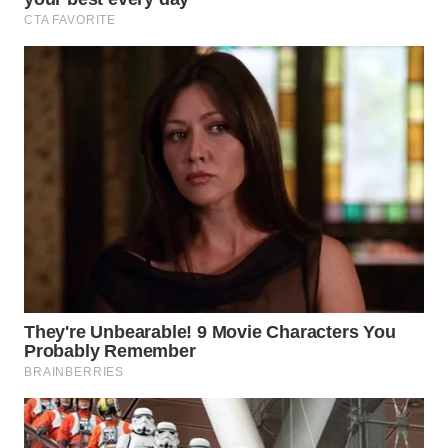
WN
PAKPAK
WN
KARAWANG
WN
BEKASI
WN
BOGOR
WN
DEPOK
WN
TAPANULI
UTARA