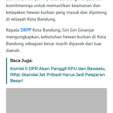
komitmennya untuk memastikan keamanan dan
TENTANG
kelayakan hewan kurban yang masuk dan dipotong
KAMI
di wilayah Kota Bandung.
PEDOMAN
Kepala
DKPP
Kota Bandung, Gin Gin Ginanjar
MEDIA
mengungkapkan, kebutuhan hewan kurban di Kota
SIBER
Bandung sebagian besar masih dipasok dari luar
daerah.
REDAKSI
Baca Juga:
KARIR
Komisi II DPR Akan Panggil KPU dan Bawaslu,
Rifqi: Skandal Jet Pribadi Harus Jadi Pelajaran
DISCLAIMER
Besar!
Wahana
News
Regional