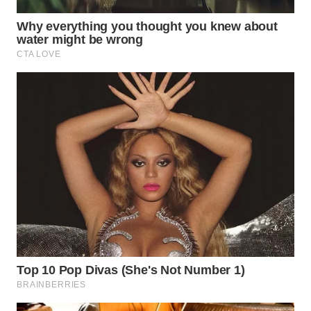
WN
SUBANG
WN
SUKABUMI
WN
PURWAKARTA
WN
PRIANGAN
TIMUR
WN
SEMARANG
WN
SOLO