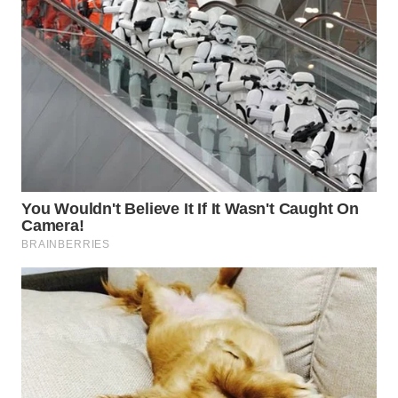
WN
SAMOSIR
WN
PADANG
LAWAS
WN
SUMEDANG
WN
CIANJUR
WN
KEPULAUAN
SERIBU