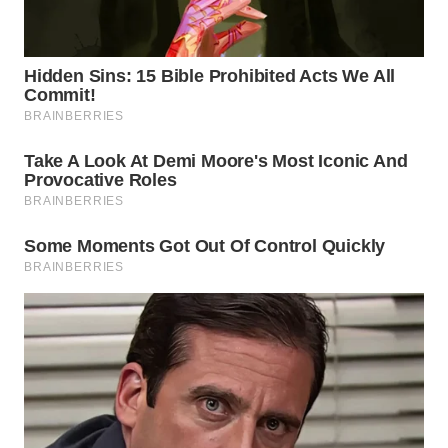
WAHANA
ADVOKAT
WAHANA
INFRASTRUKTUR
WAHANA
KONSUMEN
WAHANA
LISTRIK
WAHANA
TRAVEL
WAHANA
TV