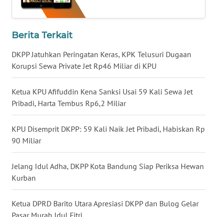
WN
BALI
Berita Terkait
WN
KALBAR
DKPP Jatuhkan Peringatan Keras, KPK Telusuri Dugaan
Korupsi Sewa Private Jet Rp46 Miliar di KPU
WN
KALTENG
Ketua KPU Afifuddin Kena Sanksi Usai 59 Kali Sewa Jet
Pribadi, Harta Tembus Rp6,2 Miliar
WN
KALTARA
KPU Disemprit DKPP: 59 Kali Naik Jet Pribadi, Habiskan Rp
90 Miliar
WN
KALSEL
Jelang Idul Adha, DKPP Kota Bandung Siap Periksa Hewan
Kurban
WN
KALTIM
Ketua DPRD Barito Utara Apresiasi DKPP dan Bulog Gelar
Pasar Murah Idul Fitri