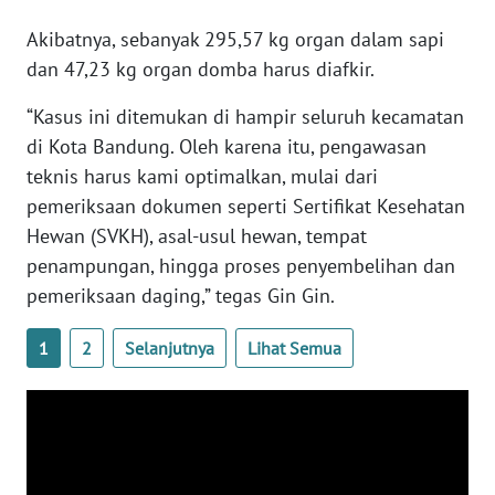
WN
Akibatnya, sebanyak 295,57 kg organ dalam sapi
NTB
dan 47,23 kg organ domba harus diafkir.
WN
“Kasus ini ditemukan di hampir seluruh kecamatan
SULTENG
di Kota Bandung. Oleh karena itu, pengawasan
teknis harus kami optimalkan, mulai dari
WN
pemeriksaan dokumen seperti Sertifikat Kesehatan
SULBAR
Hewan (SVKH), asal-usul hewan, tempat
penampungan, hingga proses penyembelihan dan
WN
BABEL
pemeriksaan daging,” tegas Gin Gin.
1
2
Selanjutnya
Lihat Semua
WN
SUMBAR
WN
SUMSEL