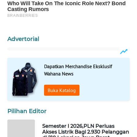
WAHANA
PERSONA
WAHANA
OTOMOTIF
Advertorial
WAHANA
HEALTH
Dapatkan Merchandise Eksklusif
WAHANA
Wahana News
DESA
WISATA
Buka Katalog
LAPAK
WAHANA
Pilihan Editor
Wahana
Semester I 2026,PLN Perluas
Network
Akses Listrik Bagi 2.930 Pelanggan