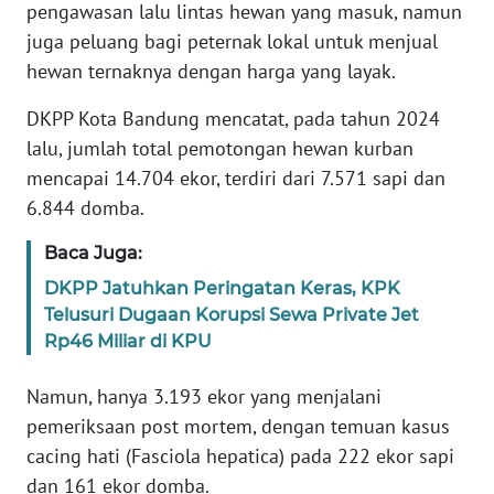
WN
pengawasan lalu lintas hewan yang masuk, namun
PAPUA
juga peluang bagi peternak lokal untuk menjual
hewan ternaknya dengan harga yang layak.
WN
PAPUA
DKPP Kota Bandung mencatat, pada tahun 2024
BARAT
lalu, jumlah total pemotongan hewan kurban
mencapai 14.704 ekor, terdiri dari 7.571 sapi dan
WN
6.844 domba.
RIAU
Baca Juga:
WN
DKPP Jatuhkan Peringatan Keras, KPK
SERAMBI
Telusuri Dugaan Korupsi Sewa Private Jet
Rp46 Miliar di KPU
WN
JAMBI
Namun, hanya 3.193 ekor yang menjalani
pemeriksaan post mortem, dengan temuan kasus
WN
cacing hati (Fasciola hepatica) pada 222 ekor sapi
SULTRA
dan 161 ekor domba.