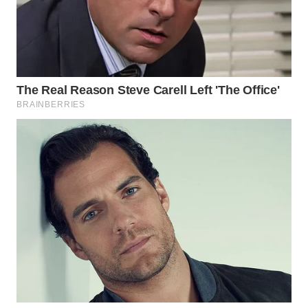
WAHANANEWS
ID
WAHANANEWS
CO ID
WAHANANEWS
NET
WAHANA
SPORT
WAHANA
UMKM
WAHANA
SELEB