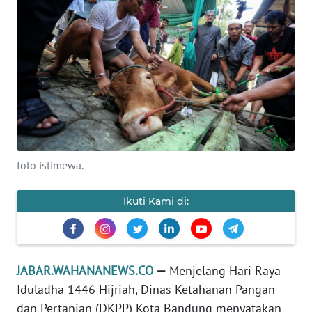
PRIANGAN
TIMUR
SUKABUMI
PURWAKARTA
Informasi
foto istimewa.
INDEKS
BERITA
Ikuti Kami di:
KONTAK
KAMI
JABAR.WAHANANEWS.CO
—
Menjelang Hari Raya
INFO
Iduladha 1446 Hijriah, Dinas Ketahanan Pangan
IKLAN
dan Pertanian (DKPP) Kota Bandung menyatakan