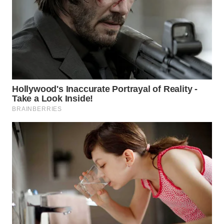
WN
DANAU
TOBA
WN
NIAS
WN
LANGKAT
WN
TAPANULI
SELATAN
WN
TANJUNG
LESUNG
WN