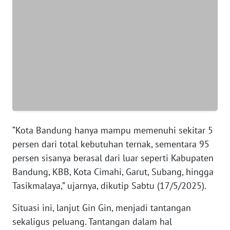
WN
SUMUT
WN
JAKARTA
WN
JABAR
WN
BANTEN
“Kota Bandung hanya mampu memenuhi sekitar 5
persen dari total kebutuhan ternak, sementara 95
WN
persen sisanya berasal dari luar seperti Kabupaten
NTT
Bandung, KBB, Kota Cimahi, Garut, Subang, hingga
Tasikmalaya,” ujarnya, dikutip Sabtu (17/5/2025).
WN
KEPRI
Situasi ini, lanjut Gin Gin, menjadi tantangan
sekaligus peluang. Tantangan dalam hal