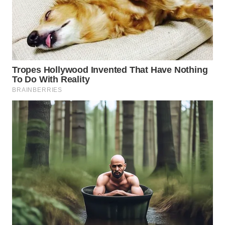
WN
TANGERANG
WN
BINJAI
WN
CIREBON
WN
INDRAMAYU
WN
KUNINGAN
WN
MAJALENGKA