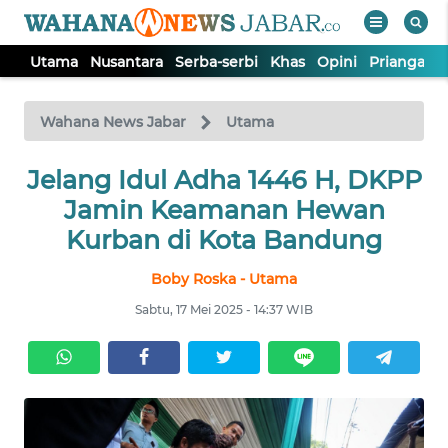
Utama
Nusantara
Serba-serbi
Khas
Opini
Priangan 
WAHANA
Tutup
TV
Wahana News Jabar
Utama
Jelang Idul Adha 1446 H, DKPP
UTAMA
Jamin Keamanan Hewan
NUSANTARA
Kurban di Kota Bandung
Boby Roska - Utama
SERBA-
SERBI
Sabtu, 17 Mei 2025 - 14:37 WIB
KHAS
OPINI