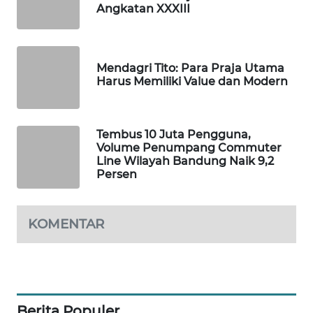
Angkatan XXXIII
WAHANA
ADVOKAT
WAHANA
Mendagri Tito: Para Praja Utama
INFRASTRUKTUR
Harus Memiliki Value dan Modern
WAHANA
KONSUMEN
Tembus 10 Juta Pengguna,
Volume Penumpang Commuter
Line Wilayah Bandung Naik 9,2
WAHANA
Persen
LISTRIK
WAHANA
KOMENTAR
TRAVEL
WAHANA
TV
Berita Populer