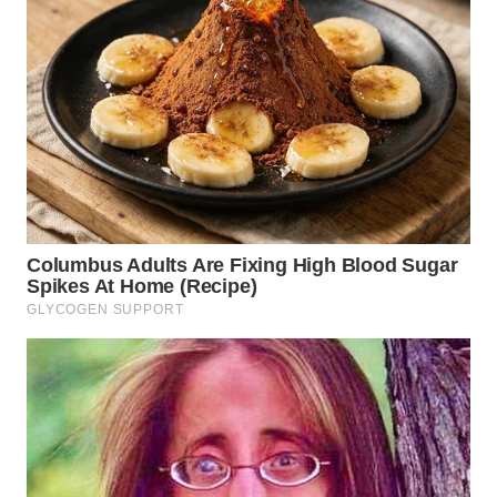
KARO
WN
SIMALUNGUN
WN
LABUHANBATU
WN
TAPANULI
TENGAH
WN DELI
SERDANG
WN
TEBING
TINGGI