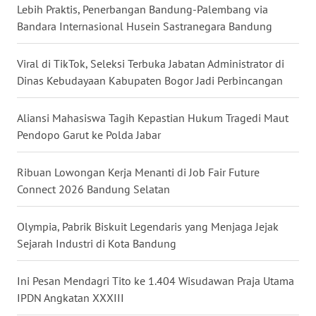
WN
Lebih Praktis, Penerbangan Bandung-Palembang via
PAPUA
Bandara Internasional Husein Sastranegara Bandung
WN
Viral di TikTok, Seleksi Terbuka Jabatan Administrator di
PAPUA
Dinas Kebudayaan Kabupaten Bogor Jadi Perbincangan
BARAT
Aliansi Mahasiswa Tagih Kepastian Hukum Tragedi Maut
WN
Pendopo Garut ke Polda Jabar
RIAU
Ribuan Lowongan Kerja Menanti di Job Fair Future
WN
Connect 2026 Bandung Selatan
SERAMBI
Olympia, Pabrik Biskuit Legendaris yang Menjaga Jejak
WN
JAMBI
Sejarah Industri di Kota Bandung
WN
Ini Pesan Mendagri Tito ke 1.404 Wisudawan Praja Utama
SULTRA
IPDN Angkatan XXXIII