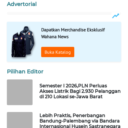
Advertorial
WN
BOROBUDUR
WN
Dapatkan Merchandise Eksklusif
MADURA
Wahana News
WN
Buka Katalog
SURABAYA
WN
Pilihan Editor
NATUNA
Semester I 2026,PLN Perluas
WN
Akses Listrik Bagi 2.930 Pelanggan
di 210 Lokasi se-Jawa Barat
BINTAN
WN
Lebih Praktis, Penerbangan
MANDALIKA
Bandung-Palembang via Bandara
Internasional Husein Sastranegara