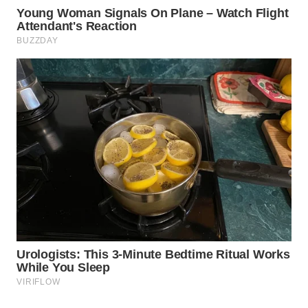
WN
SULSEL
WN
GORONTALO
WN
SULUT
WN
MALUKU
WN
MALUT
WN
DAIRI