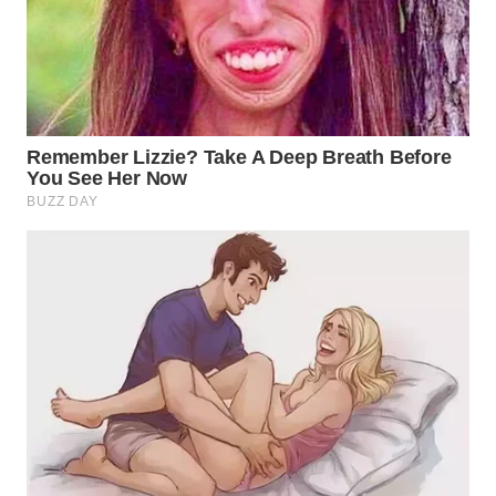
WN
PAKPAK
WN
KARAWANG
WN
BEKASI
WN
BOGOR
WN
DEPOK
WN
TAPANULI
UTARA