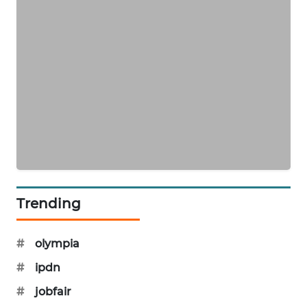
WAHANA
PERSONA
WAHANA
OTOMOTIF
WAHANA
HEALTH
WAHANA
DESA
WISATA
Trending
LAPAK
WAHANA
#
olympia
#
ipdn
Wahana
Network
#
jobfair