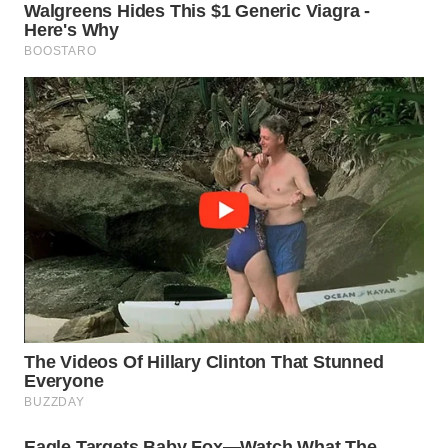
WN
TANGERANG
WN
BINJAI
WN
CIREBON
WN
INDRAMAYU
WN
KUNINGAN
WN
MAJALENGKA