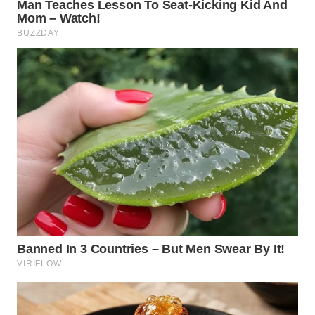
WN
DANAU
TOBA
WN
NIAS
WN
LANGKAT
WN
TAPANULI
SELATAN
WN
TANJUNG
LESUNG
WN