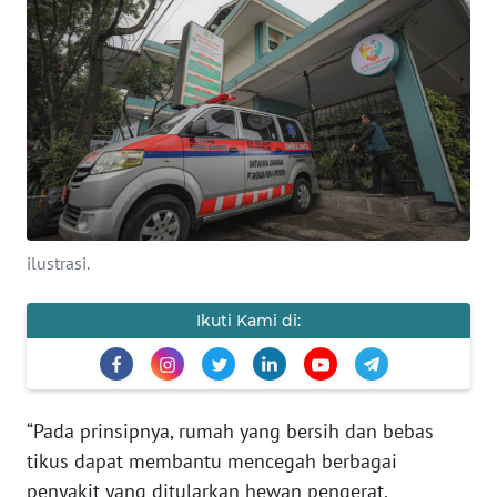
PRIANGAN
TIMUR
SUKABUMI
PURWAKARTA
Informasi
ilustrasi.
INDEKS
BERITA
Ikuti Kami di:
KONTAK
KAMI
“Pada prinsipnya, rumah yang bersih dan bebas
INFO
tikus dapat membantu mencegah berbagai
IKLAN
penyakit yang ditularkan hewan pengerat,