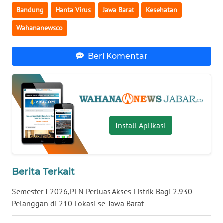
WN
Bandung
Hanta Virus
Jawa Barat
Kesehatan
SUMUT
Wahananewsco
WN
JAKARTA
Beri Komentar
WN
JABAR
WN
BANTEN
Install Aplikasi
WN
NTT
Berita Terkait
WN
Semester I 2026,PLN Perluas Akses Listrik Bagi 2.930
KEPRI
Pelanggan di 210 Lokasi se-Jawa Barat