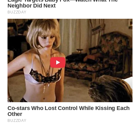
WN
SUBANG
WN
SUKABUMI
WN
PURWAKARTA
WN
PRIANGAN
TIMUR
WN
SEMARANG
WN
SOLO