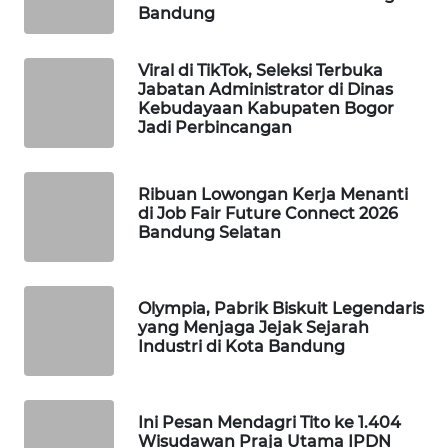
Bandung
WN
LIKUPANG
Viral di TikTok, Seleksi Terbuka
Jabatan Administrator di Dinas
WN
Kebudayaan Kabupaten Bogor
LABUANBAJO
Jadi Perbincangan
WN
BORNEO
Ribuan Lowongan Kerja Menanti
di Job Fair Future Connect 2026
Bandung Selatan
Wahana
Media
Group
Olympia, Pabrik Biskuit Legendaris
WAHANA
yang Menjaga Jejak Sejarah
NEWS
Industri di Kota Bandung
WAHANA
TANI
Ini Pesan Mendagri Tito ke 1.404
Wisudawan Praja Utama IPDN