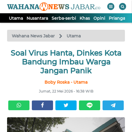
Utama
Nusantara
Serba-serbi
Khas
Opini
Priangan 
WAHANA
Tutup
TV
Wahana News Jabar
Utama
Soal Virus Hanta, Dinkes Kota
UTAMA
Bandung Imbau Warga
NUSANTARA
Jangan Panik
Boby Roska - Utama
SERBA-
SERBI
Jumat, 22 Mei 2026 - 16:38 WIB
KHAS
OPINI