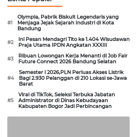
WAHANANEWS
ID
Olympia, Pabrik Biskuit Legendaris yang
#1
Menjaga Jejak Sejarah Industri di Kota
WAHANANEWS
Bandung
CO ID
Ini Pesan Mendagri Tito ke 1.404 Wisudawan
#2
Praja Utama IPDN Angkatan XXXIII
WAHANANEWS
Ribuan Lowongan Kerja Menanti di Job Fair
NET
#3
Future Connect 2026 Bandung Selatan
Semester I 2026,PLN Perluas Akses Listrik
WAHANA
#4
Bagi 2.930 Pelanggan di 210 Lokasi se-Jawa
SPORT
Barat
Viral di TikTok, Seleksi Terbuka Jabatan
WAHANA
#5
Administrator di Dinas Kebudayaan
UMKM
Kabupaten Bogor Jadi Perbincangan
WAHANA
SELEB