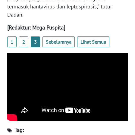
termasuk hantavirus dan leptospirosis,” tutur
TENTANG
Dadan.
KAMI
[Redaktur: Mega Puspita]
PEDOMAN
MEDIA
1
2
3
Sebelumnya
Lihat Semua
SIBER
REDAKSI
KARIR
DISCLAIMER
Wahana
News
Regional
Tag: