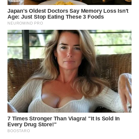
WN
BALI
WN
KALBAR
WN
KALTENG
WN
KALTARA
WN
KALSEL
WN
KALTIM