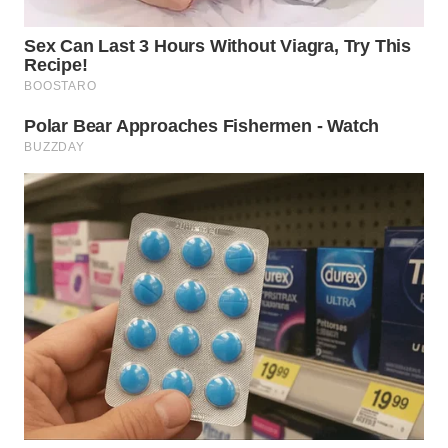
WN
SAMOSIR
WN
PADANG
LAWAS
WN
SUMEDANG
WN
CIANJUR
WN
KEPULAUAN
SERIBU