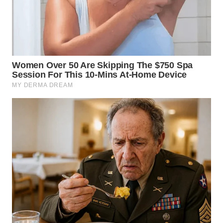
WN
BENGKULU
WN
LAMPUNG
WN
JATENG
WN
NUSANTARA
WN
JOGJA
WN
JATIM