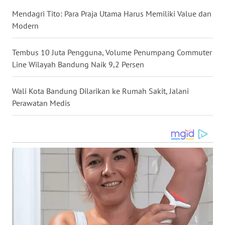
WN
Mendagri Tito: Para Praja Utama Harus Memiliki Value dan
NTB
Modern
WN
Tembus 10 Juta Pengguna, Volume Penumpang Commuter
SULTENG
Line Wilayah Bandung Naik 9,2 Persen
WN
Wali Kota Bandung Dilarikan ke Rumah Sakit, Jalani
SULBAR
Perawatan Medis
WN
BABEL
WN
SUMBAR
WN
SUMSEL