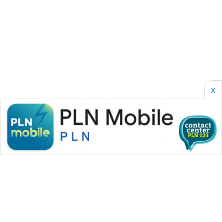
NEWS
FISUELRI
ID
ENERGI
NEWS
X
CILEUNGSI
NEWS
BERKAT
NEWS
BERAMPU
NEWS
ANUGERAH