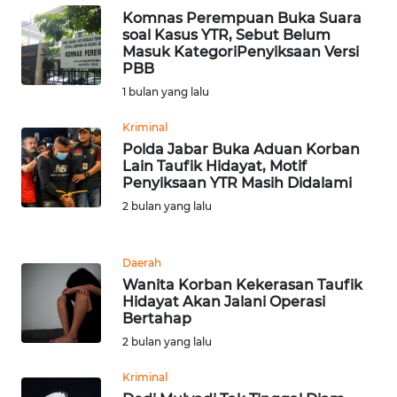
WN
Komnas Perempuan Buka Suara
SULSEL
soal Kasus YTR, Sebut Belum
Masuk KategoriPenyiksaan Versi
PBB
WN
GORONTALO
1 bulan yang lalu
Kriminal
WN
Polda Jabar Buka Aduan Korban
SULUT
Lain Taufik Hidayat, Motif
Penyiksaan YTR Masih Didalami
WN
2 bulan yang lalu
MALUKU
Daerah
WN
Wanita Korban Kekerasan Taufik
MALUT
Hidayat Akan Jalani Operasi
Bertahap
WN
2 bulan yang lalu
DAIRI
Kriminal