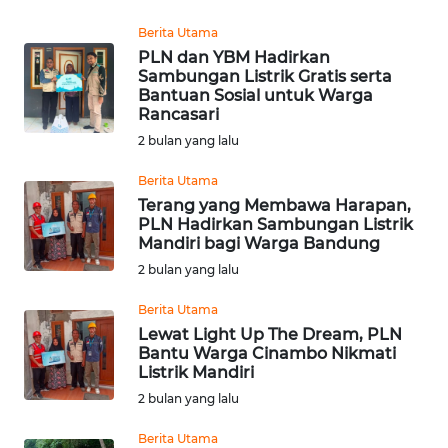
WN
Berita Utama
PAKPAK
PLN dan YBM Hadirkan
Sambungan Listrik Gratis serta
Bantuan Sosial untuk Warga
WN
Rancasari
KARAWANG
2 bulan yang lalu
WN
Berita Utama
BEKASI
Terang yang Membawa Harapan,
PLN Hadirkan Sambungan Listrik
Mandiri bagi Warga Bandung
WN
BOGOR
2 bulan yang lalu
Berita Utama
WN
Lewat Light Up The Dream, PLN
DEPOK
Bantu Warga Cinambo Nikmati
Listrik Mandiri
WN
2 bulan yang lalu
TAPANULI
UTARA
Berita Utama