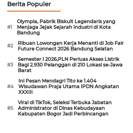
WN
Berita Populer
SUBANG
Olympia, Pabrik Biskuit Legendaris yang
WN
#1
Menjaga Jejak Sejarah Industri di Kota
SUKABUMI
Bandung
Ribuan Lowongan Kerja Menanti di Job Fair
WN
#2
Future Connect 2026 Bandung Selatan
PURWAKARTA
Semester I 2026,PLN Perluas Akses Listrik
#3
Bagi 2.930 Pelanggan di 210 Lokasi se-Jawa
WN
Barat
PRIANGAN
TIMUR
Ini Pesan Mendagri Tito ke 1.404
#4
Wisudawan Praja Utama IPDN Angkatan
XXXIII
WN
SEMARANG
Viral di TikTok, Seleksi Terbuka Jabatan
#5
Administrator di Dinas Kebudayaan
Kabupaten Bogor Jadi Perbincangan
WN
SOLO