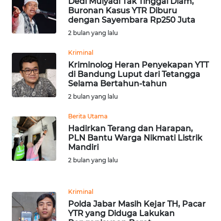
Dedi Mulyadi Tak Tinggal Diam,
WN
Buronan Kasus YTR Diburu
DANAU
dengan Sayembara Rp250 Juta
TOBA
2 bulan yang lalu
WN
Kriminal
NIAS
Kriminolog Heran Penyekapan YTT
di Bandung Luput dari Tetangga
Selama Bertahun-tahun
WN
LANGKAT
2 bulan yang lalu
Berita Utama
WN
Hadirkan Terang dan Harapan,
TAPANULI
PLN Bantu Warga Nikmati Listrik
SELATAN
Mandiri
2 bulan yang lalu
WN
TANJUNG
LESUNG
Kriminal
Polda Jabar Masih Kejar TH, Pacar
YTR yang Diduga Lakukan
WN