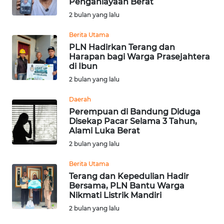
Penganiayaan Berat
KARO
2 bulan yang lalu
WN
Berita Utama
SIMALUNGUN
PLN Hadirkan Terang dan
Harapan bagi Warga Prasejahtera
di Ibun
WN
LABUHANBATU
2 bulan yang lalu
Daerah
WN
Perempuan di Bandung Diduga
TAPANULI
Disekap Pacar Selama 3 Tahun,
TENGAH
Alami Luka Berat
2 bulan yang lalu
WN DELI
SERDANG
Berita Utama
Terang dan Kepedulian Hadir
Bersama, PLN Bantu Warga
WN
Nikmati Listrik Mandiri
TEBING
2 bulan yang lalu
TINGGI