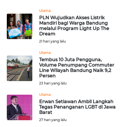
TENTANG
Utama
KAMI
PLN Wujudkan Akses Listrik
Mandiri bagi Warga Bandung
melalui Program Light Up The
PEDOMAN
Dream
MEDIA
21 hari yang lalu
SIBER
Utama
REDAKSI
Tembus 10 Juta Pengguna,
Volume Penumpang Commuter
Line Wilayah Bandung Naik 9,2
KARIR
Persen
23 hari yang lalu
DISCLAIMER
Utama
Erwan Setiawan Ambil Langkah
Wahana
Tegas Penanganan LGBT di Jawa
News
Barat
Regional
27 hari yang lalu