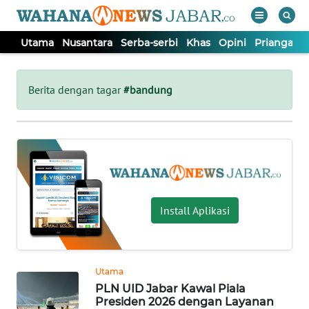
Utama
Nusantara
Serba-serbi
Khas
Opini
Priangan 
WAHANA
Tutup
TV
Berita dengan tagar
#bandung
UTAMA
NUSANTARA
SERBA-
Install Aplikasi
SERBI
KHAS
Utama
PLN UID Jabar Kawal Piala
OPINI
Presiden 2026 dengan Layanan