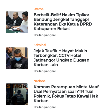
WN
BENGKULU
Utama
Berbelit-Belit! Hakim Tipikor
Bandung Jengkel Tanggapi
WN
Keterangan Eks Ketua DPRD
LAMPUNG
Kabupaten Bekasi
1 bulan yang lalu
WN
JATENG
Kriminal
Jejak Taufik Hidayat Makin
Terbongkar, CCTV Hotel
WN
Jatinangor Ungkap Dugaan
NUSANTARA
Korban Lain
1 bulan yang lalu
WN
JOGJA
Nasional
Komnas Perempuan Minta Maaf
Usai Pernyataan soal YTR Tuai
WN
Polemik, Fokus Tetap Kawal Hak
JATIM
Korban
1 bulan yang lalu