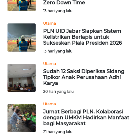
Zero Down Time
PRIANGAN
13 hari yang lalu
TIMUR
Utama
PLN UID Jabar Siapkan Sistem
SUKABUMI
Kelistrikan Berlapis untuk
Sukseskan Piala Presiden 2026
13 hari yang lalu
PURWAKARTA
Utama
Informasi
Sudah 12 Saksi Diperiksa Sidang
Tipikor Anak Perusahaan Adhi
INDEKS
Karya
BERITA
20 hari yang lalu
Utama
KONTAK
Jumat Berbagi PLN, Kolaborasi
KAMI
dengan UMKM Hadirkan Manfaat
bagi Masyarakat
INFO
21 hari yang lalu
IKLAN