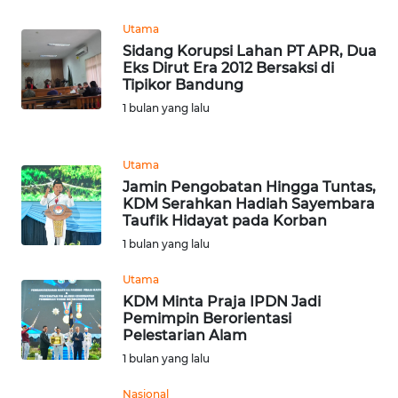
WN
BALI
Utama
Sidang Korupsi Lahan PT APR, Dua
Eks Dirut Era 2012 Bersaksi di
WN
Tipikor Bandung
KALBAR
1 bulan yang lalu
WN
KALTENG
Utama
Jamin Pengobatan Hingga Tuntas,
KDM Serahkan Hadiah Sayembara
WN
Taufik Hidayat pada Korban
KALTARA
1 bulan yang lalu
WN
Utama
KALSEL
KDM Minta Praja IPDN Jadi
Pemimpin Berorientasi
Pelestarian Alam
WN
KALTIM
1 bulan yang lalu
Nasional