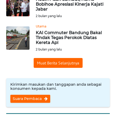
WN
Bobihoe Apresiasi Kinerja Kajati
TANGERANG
Jabar
2 bulan yang lalu
WN
Utama
BINJAI
KAI Commuter Bandung Bakal
Tindak Tegas Perokok Diatas
WN
Kereta Api
CIREBON
2 bulan yang lalu
WN
Muat Berita Selanjutnya
INDRAMAYU
WN
KUNINGAN
Kirimkan masukan dan tanggapan anda sebagai
konsumen kepada kami.
WN
Suara Pembaca
MAJALENGKA