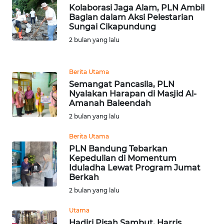
Kolaborasi Jaga Alam, PLN Ambil
Bagian dalam Aksi Pelestarian
WN
Sungai Cikapundung
SAMOSIR
2 bulan yang lalu
WN
PADANG
Berita Utama
LAWAS
Semangat Pancasila, PLN
Nyalakan Harapan di Masjid Al-
Amanah Baleendah
WN
2 bulan yang lalu
SUMEDANG
Berita Utama
WN
PLN Bandung Tebarkan
CIANJUR
Kepedulian di Momentum
Iduladha Lewat Program Jumat
Berkah
WN
2 bulan yang lalu
KEPULAUAN
SERIBU
Utama
Hadiri Pisah Sambut, Harris