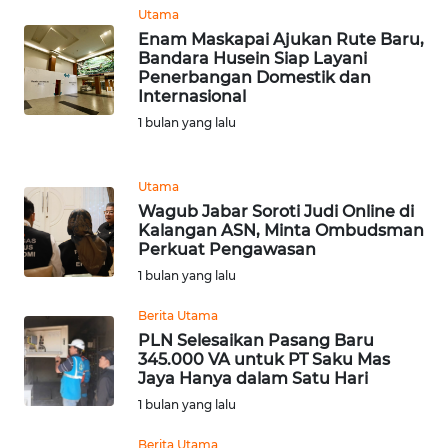
WN
Utama
SUMUT
Enam Maskapai Ajukan Rute Baru,
Bandara Husein Siap Layani
Penerbangan Domestik dan
WN
Internasional
JAKARTA
1 bulan yang lalu
WN
JABAR
Utama
Wagub Jabar Soroti Judi Online di
WN
Kalangan ASN, Minta Ombudsman
Perkuat Pengawasan
BANTEN
1 bulan yang lalu
WN
Berita Utama
NTT
PLN Selesaikan Pasang Baru
345.000 VA untuk PT Saku Mas
WN
Jaya Hanya dalam Satu Hari
KEPRI
1 bulan yang lalu
Berita Utama