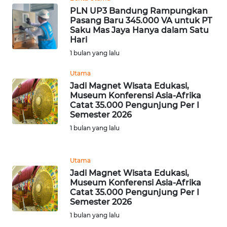
WN
PLN UP3 Bandung Rampungkan
PAPUA
Pasang Baru 345.000 VA untuk PT
Saku Mas Jaya Hanya dalam Satu
WN
Hari
PAPUA
1 bulan yang lalu
BARAT
Utama
Jadi Magnet Wisata Edukasi,
WN
Museum Konferensi Asia-Afrika
RIAU
Catat 35.000 Pengunjung Per I
Semester 2026
WN
1 bulan yang lalu
SERAMBI
Utama
WN
Jadi Magnet Wisata Edukasi,
JAMBI
Museum Konferensi Asia-Afrika
Catat 35.000 Pengunjung Per I
WN
Semester 2026
SULTRA
1 bulan yang lalu