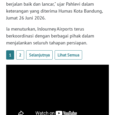
berjalan baik dan lancar," ujar Pahlevi dalam
WN
BENGKULU
keterangan yang diterima Humas Kota Bandung,
Jumat 26 Juni 2026.
WN
Ia menuturkan, InJourney Airports terus
LAMPUNG
berkoordinasi dengan berbagai pihak dalam
WN
menjalankan seluruh tahapan persiapan.
JATENG
1
2
Selanjutnya
Lihat Semua
WN
NUSANTARA
WN
JOGJA
WN
JATIM