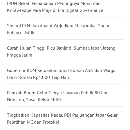
WN
IPDN Bekali Pemahaman Pentingnya Moral dan
SULSEL
Knolwledge Para Praja di Era Digital Governance
WN
Sinergi PLN dan Aparat Wujudkan Masyarakat Sadar
GORONTALO
Bahaya Listrik
WN
Curah Hujan Tinggi Picu Banjir di Sumbar, Jabar, Jateng,
SULUT
hingga Jatim
WN
Gubernur KDM Keluarkan Surat Edaran ASN dan Warga
MALUKU
Jabar Donasi Rp1.000 Tiap Hari
WN
Pemkab Bogor Gelar Gebyar Layanan Publik 80 Jam
MALUT
Nonstop, Sasar Rekor MURI
WN
Tingkatkan Kapasitas Kader, PDI Perjuangan Jabar Gelar
DAIRI
Pelatihan MC dan Protokol