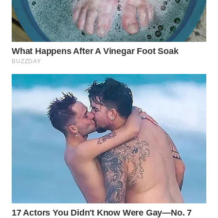
WN
LIKUPANG
WN
LABUANBAJO
WN
BORNEO
Wahana
Media
Group
WAHANA
NEWS
WAHANA
TANI