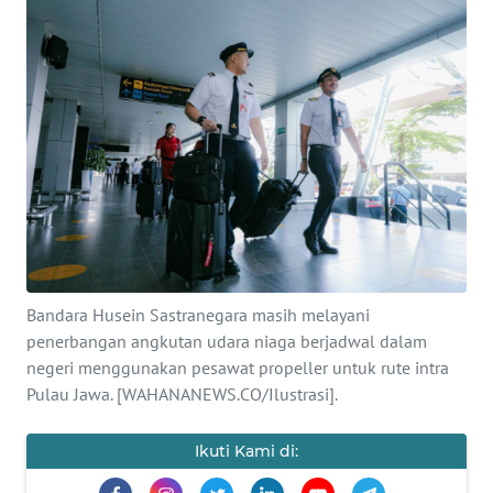
PRIANGAN
TIMUR
SUKABUMI
PURWAKARTA
Informasi
INDEKS
BERITA
Bandara Husein Sastranegara masih melayani
penerbangan angkutan udara niaga berjadwal dalam
negeri menggunakan pesawat propeller untuk rute intra
KONTAK
Pulau Jawa. [WAHANANEWS.CO/Ilustrasi].
KAMI
Ikuti Kami di:
INFO
IKLAN