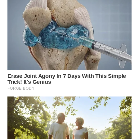
WN
SAMOSIR
WN
PADANG
LAWAS
WN
SUMEDANG
WN
CIANJUR
WN
KEPULAUAN
SERIBU