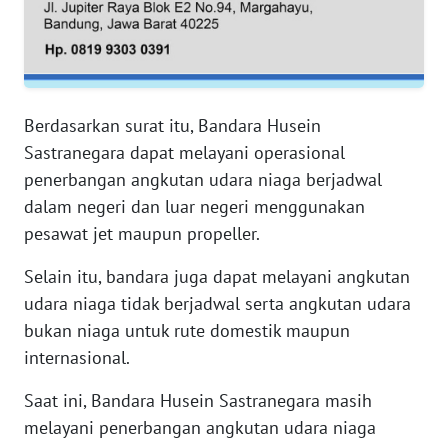
WN
PAPUA
WN
PAPUA
BARAT
Berdasarkan surat itu, Bandara Husein
Sastranegara dapat melayani operasional
WN
penerbangan angkutan udara niaga berjadwal
RIAU
dalam negeri dan luar negeri menggunakan
pesawat jet maupun propeller.
WN
SERAMBI
Selain itu, bandara juga dapat melayani angkutan
udara niaga tidak berjadwal serta angkutan udara
WN
bukan niaga untuk rute domestik maupun
JAMBI
internasional.
WN
Saat ini, Bandara Husein Sastranegara masih
SULTRA
melayani penerbangan angkutan udara niaga