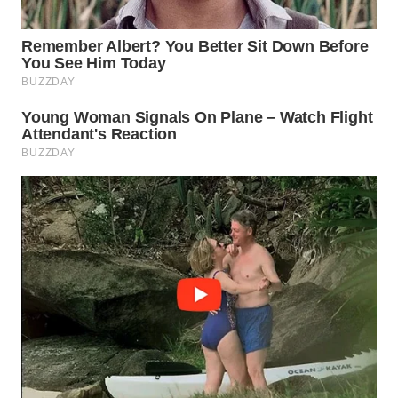
WN
SUBANG
WN
SUKABUMI
WN
PURWAKARTA
WN
PRIANGAN
TIMUR
WN
SEMARANG
WN
SOLO