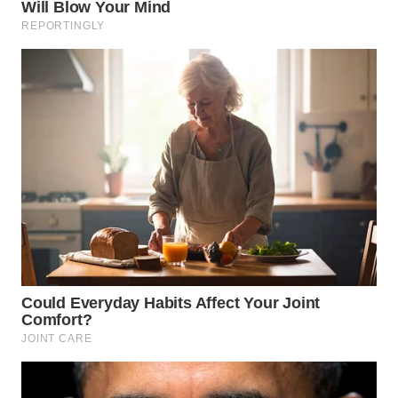
WAHANA
ADVOKAT
WAHANA
INFRASTRUKTUR
WAHANA
KONSUMEN
WAHANA
LISTRIK
WAHANA
TRAVEL
WAHANA
TV