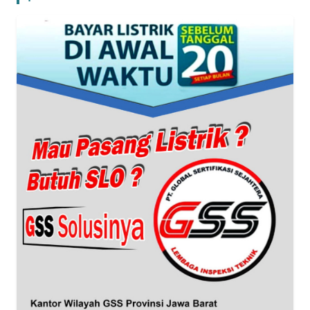
WN
SUMUT
WN
JAKARTA
WN
JABAR
WN
BANTEN
WN
NTT
WN
KEPRI