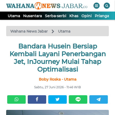
Utama
Nusantara
Serba-serbi
Khas
Opini
Priangan 
WAHANA
Tutup
TV
Wahana News Jabar
Utama
Bandara Husein Bersiap
UTAMA
Kembali Layani Penerbangan
NUSANTARA
Jet, InJourney Mulai Tahap
Optimalisasi
SERBA-
Boby Roska - Utama
SERBI
Sabtu, 27 Juni 2026 - 11:46 WIB
KHAS
OPINI