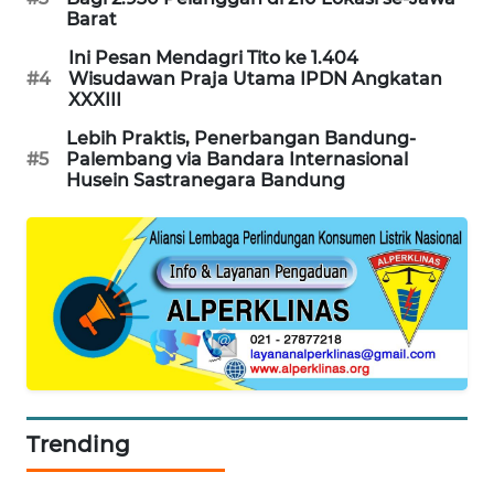
NEWS
Barat
Ini Pesan Mendagri Tito ke 1.404
METRO
#4
Wisudawan Praja Utama IPDN Angkatan
JAKARTA
XXXIII
NEWS
Lebih Praktis, Penerbangan Bandung-
#5
Palembang via Bandara Internasional
KRT
Husein Sastranegara Bandung
NEWS
KARING
NEWS
JURNAL
MARITIM
HUMBANG
NEWS
Trending
GARONGGANG