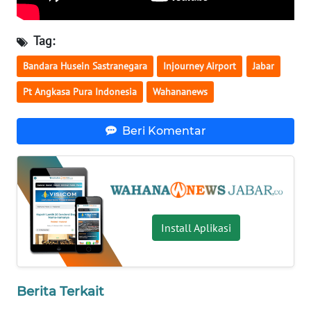
WN
BALI
Tag:
WN
Bandara Husein Sastranegara
Injourney Airport
Jabar
KALBAR
Pt Angkasa Pura Indonesia
Wahananews
WN
KALTENG
Beri Komentar
WN
KALTARA
WN
Install Aplikasi
KALSEL
WN
KALTIM
Berita Terkait