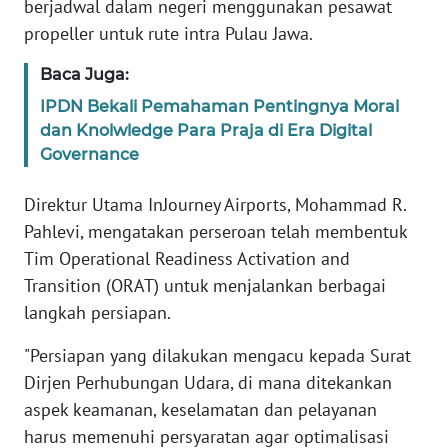
berjadwal dalam negeri menggunakan pesawat
WN
propeller untuk rute intra Pulau Jawa.
NTB
Baca Juga:
WN
IPDN Bekali Pemahaman Pentingnya Moral
SULTENG
dan Knolwledge Para Praja di Era Digital
Governance
WN
SULBAR
Direktur Utama InJourney Airports, Mohammad R.
Pahlevi, mengatakan perseroan telah membentuk
WN
Tim Operational Readiness Activation and
BABEL
Transition (ORAT) untuk menjalankan berbagai
langkah persiapan.
WN
SUMBAR
"Persiapan yang dilakukan mengacu kepada Surat
Dirjen Perhubungan Udara, di mana ditekankan
WN
aspek keamanan, keselamatan dan pelayanan
SUMSEL
harus memenuhi persyaratan agar optimalisasi