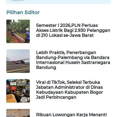
KONSUMEN
Pilihan Editor
LISTRIK
Semester I 2026,PLN Perluas
MASYARAKAT
Akses Listrik Bagi 2.930 Pelanggan
KELISTRIKAN
di 210 Lokasi se-Jawa Barat
WALINKI
ID
Lebih Praktis, Penerbangan
Bandung-Palembang via Bandara
Internasional Husein Sastranegara
MAWAKA
Bandung
ID
Viral di TikTok, Seleksi Terbuka
MARTABAT
Jabatan Administrator di Dinas
NET
Kebudayaan Kabupaten Bogor
Jadi Perbincangan
PLN
WATCH
Ribuan Lowongan Kerja Menanti