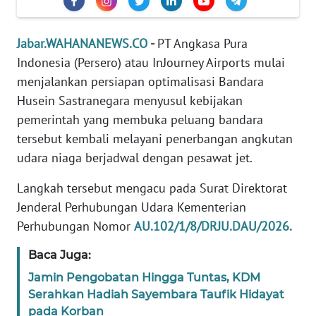
TENTANG
KAMI
Jabar.WAHANANEWS.CO
-
PT Angkasa Pura
Indonesia (Persero) atau InJourney Airports mulai
PEDOMAN
menjalankan persiapan optimalisasi Bandara
MEDIA
Husein Sastranegara menyusul kebijakan
SIBER
pemerintah yang membuka peluang bandara
tersebut kembali melayani penerbangan angkutan
REDAKSI
udara niaga berjadwal dengan pesawat jet.
KARIR
Langkah tersebut mengacu pada Surat Direktorat
Jenderal Perhubungan Udara Kementerian
DISCLAIMER
Perhubungan Nomor
AU.102/1/8/DRJU.DAU/2026.
Baca Juga:
Wahana
News
Jamin Pengobatan Hingga Tuntas, KDM
Regional
Serahkan Hadiah Sayembara Taufik Hidayat
pada Korban