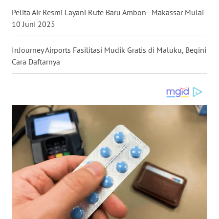
WN
Pelita Air Resmi Layani Rute Baru Ambon–Makassar Mulai
DANAU
TOBA
10 Juni 2025
WN
InJourney Airports Fasilitasi Mudik Gratis di Maluku, Begini
NIAS
Cara Daftarnya
WN
LANGKAT
WN
TAPANULI
SELATAN
WN
TANJUNG
LESUNG
WN