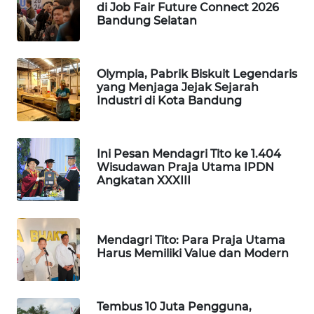
di Job Fair Future Connect 2026
MKLI
Bandung Selatan
LPKKI
Olympia, Pabrik Biskuit Legendaris
yang Menjaga Jejak Sejarah
LKKI
Industri di Kota Bandung
KOPEKLIN
Ini Pesan Mendagri Tito ke 1.404
PORTAL
Wisudawan Praja Utama IPDN
KONSUMEN
Angkatan XXXIII
FORWAMKI
Mendagri Tito: Para Praja Utama
ALPERKLINAS
Harus Memiliki Value dan Modern
FORJASIDA
Tembus 10 Juta Pengguna,