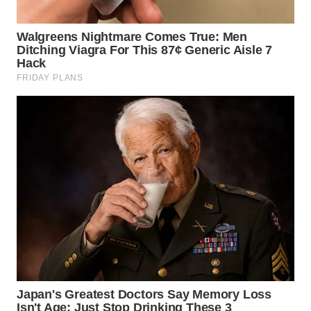
KARO
WN
SIMALUNGUN
WN
LABUHANBATU
WN
TAPANULI
TENGAH
WN DELI
SERDANG
WN
TEBING
TINGGI