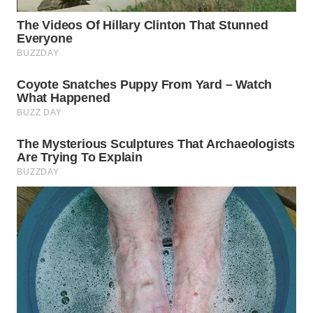
WN
BOROBUDUR
WN
MADURA
WN
SURABAYA
WN
NATUNA
WN
BINTAN
WN
MANDALIKA