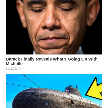
WAHANANEWS
ID
WAHANANEWS
CO ID
WAHANANEWS
NET
WAHANA
SPORT
WAHANA
UMKM
WAHANA
SELEB