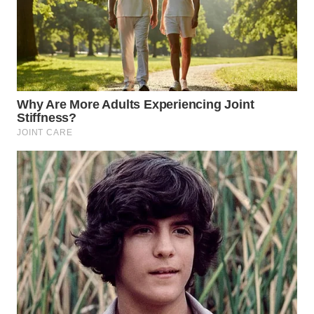
WN
TANGERANG
WN
BINJAI
WN
CIREBON
WN
INDRAMAYU
WN
KUNINGAN
WN
MAJALENGKA