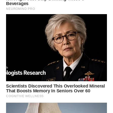
WN
PAKPAK
WN
KARAWANG
WN
BEKASI
WN
BOGOR
WN
DEPOK
WN
TAPANULI
UTARA