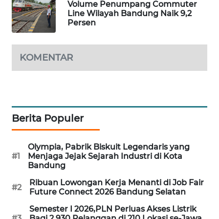
Volume Penumpang Commuter
TAMBANG
Line Wilayah Bandung Naik 9,2
NEWS
Persen
SITUNGIR
NEWS
KOMENTAR
SIDIKALANG
NEWS
Berita Populer
SIBARAGAS
NEWS
Olympia, Pabrik Biskuit Legendaris yang
METRO
#1
Menjaga Jejak Sejarah Industri di Kota
SIANTAR
Bandung
NEWS
Ribuan Lowongan Kerja Menanti di Job Fair
#2
Future Connect 2026 Bandung Selatan
METRO
Semester I 2026,PLN Perluas Akses Listrik
MEDAN
#3
Bagi 2.930 Pelanggan di 210 Lokasi se-Jawa