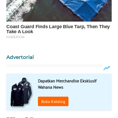
WAHANA
PERSONA
WAHANA
OTOMOTIF
WAHANA
HEALTH
Advertorial
WAHANA
DESA
WISATA
Dapatkan Merchandise Eksklusif
LAPAK
Wahana News
WAHANA
Buka Katalog
Wahana
Network