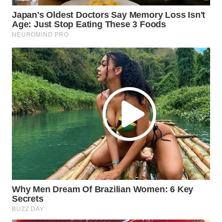
KARO
WN
SIMALUNGUN
WN
LABUHANBATU
WN
TAPANULI
TENGAH
WN DELI
SERDANG
WN
TEBING
TINGGI