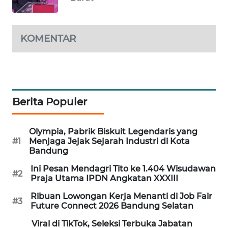
TAMBANG
NEWS
KOMENTAR
SITUNGIR
NEWS
SIDIKALANG
NEWS
Berita Populer
SIBARAGAS
Olympia, Pabrik Biskuit Legendaris yang
NEWS
#1
Menjaga Jejak Sejarah Industri di Kota
Bandung
METRO
Ini Pesan Mendagri Tito ke 1.404 Wisudawan
SIANTAR
#2
Praja Utama IPDN Angkatan XXXIII
NEWS
Ribuan Lowongan Kerja Menanti di Job Fair
#3
Future Connect 2026 Bandung Selatan
METRO
MEDAN
Viral di TikTok, Seleksi Terbuka Jabatan