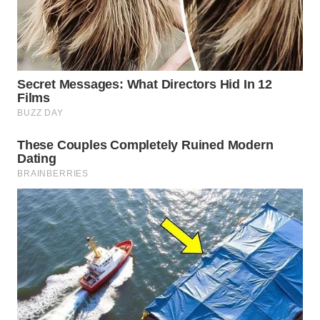
WAHANANEWS
ID
WAHANANEWS
CO ID
WAHANANEWS
NET
WAHANA
SPORT
WAHANA
UMKM
WAHANA
SELEB