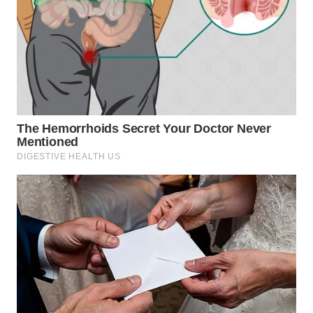
WN
SAMOSIR
WN
PADANG
LAWAS
WN
SUMEDANG
WN
CIANJUR
WN
KEPULAUAN
SERIBU