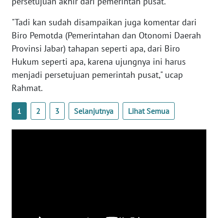
persetujuan akhir dari pemerintah pusat.
WN
BENGKULU
"Tadi kan sudah disampaikan juga komentar dari
Biro Pemotda (Pemerintahan dan Otonomi Daerah
WN
Provinsi Jabar) tahapan seperti apa, dari Biro
LAMPUNG
Hukum seperti apa, karena ujungnya ini harus
menjadi persetujuan pemerintah pusat," ucap
WN
Rahmat.
JATENG
1
2
3
Selanjutnya
Lihat Semua
WN
NUSANTARA
WN
JOGJA
WN
JATIM