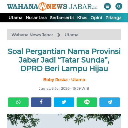
Utama
Nusantara
Serba-serbi
Khas
Opini
Priangan 
WAHANA
Tutup
TV
Wahana News Jabar
Utama
Soal Pergantian Nama Provinsi
UTAMA
Jabar Jadi “Tatar Sunda”,
NUSANTARA
DPRD Beri Lampu Hijau
Boby Roska - Utama
SERBA-
SERBI
Jumat, 3 Juli 2026 - 16:59 WIB
KHAS
OPINI