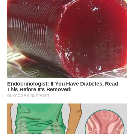
WN
PAKPAK
WN
KARAWANG
WN
BEKASI
WN
BOGOR
WN
DEPOK
WN
TAPANULI
UTARA