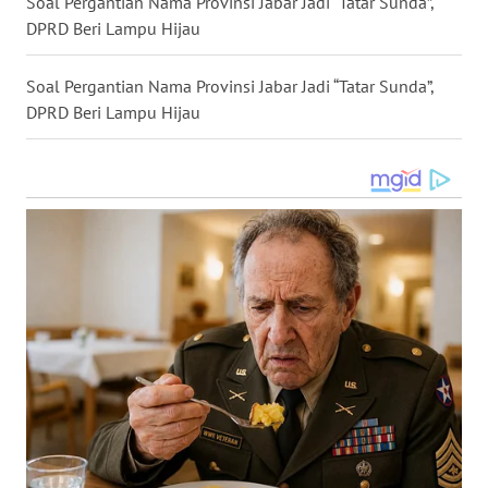
Soal Pergantian Nama Provinsi Jabar Jadi “Tatar Sunda”,
WN
DANAU
DPRD Beri Lampu Hijau
TOBA
Soal Pergantian Nama Provinsi Jabar Jadi “Tatar Sunda”,
WN
DPRD Beri Lampu Hijau
NIAS
WN
LANGKAT
WN
TAPANULI
SELATAN
WN
TANJUNG
LESUNG
WN