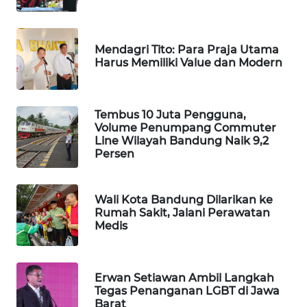
MKLI
Mendagri Tito: Para Praja Utama
LPKKI
Harus Memiliki Value dan Modern
LKKI
Tembus 10 Juta Pengguna,
KOPEKLIN
Volume Penumpang Commuter
Line Wilayah Bandung Naik 9,2
Persen
PORTAL
KONSUMEN
Wali Kota Bandung Dilarikan ke
FORWAMKI
Rumah Sakit, Jalani Perawatan
Medis
ALPERKLINAS
Erwan Setiawan Ambil Langkah
FORJASIDA
Tegas Penanganan LGBT di Jawa
Barat