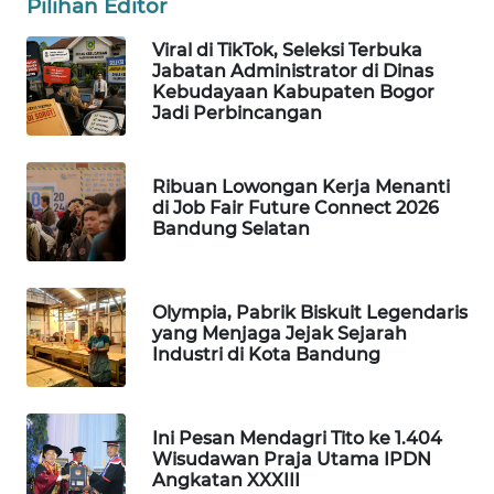
Pilihan Editor
KONSUMEN
Viral di TikTok, Seleksi Terbuka
LISTRIK
Jabatan Administrator di Dinas
Kebudayaan Kabupaten Bogor
MASYARAKAT
Jadi Perbincangan
KELISTRIKAN
Ribuan Lowongan Kerja Menanti
WALINKI
di Job Fair Future Connect 2026
ID
Bandung Selatan
MAWAKA
ID
Olympia, Pabrik Biskuit Legendaris
yang Menjaga Jejak Sejarah
Industri di Kota Bandung
MARTABAT
NET
PLN
Ini Pesan Mendagri Tito ke 1.404
Wisudawan Praja Utama IPDN
WATCH
Angkatan XXXIII