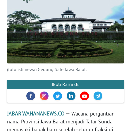
PRIANGAN
TIMUR
SUKABUMI
PURWAKARTA
Informasi
(foto istimewa) Gedung Sate Jawa Barat.
INDEKS
BERITA
Ikuti Kami di:
KONTAK
KAMI
JABAR.WAHANANEWS.CO
—
Wacana pergantian
INFO
nama Provinsi Jawa Barat menjadi Tatar Sunda
IKLAN
memasuki babak baru setelah seluruh fraksi di