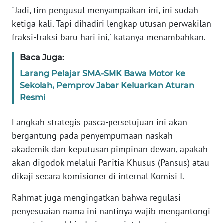
"Jadi, tim pengusul menyampaikan ini, ini sudah
WN
NTB
ketiga kali. Tapi dihadiri lengkap utusan perwakilan
fraksi-fraksi baru hari ini," katanya menambahkan.
WN
Baca Juga:
SULTENG
Larang Pelajar SMA-SMK Bawa Motor ke
WN
Sekolah, Pemprov Jabar Keluarkan Aturan
SULBAR
Resmi
WN
Langkah strategis pasca-persetujuan ini akan
BABEL
bergantung pada penyempurnaan naskah
akademik dan keputusan pimpinan dewan, apakah
WN
akan digodok melalui Panitia Khusus (Pansus) atau
SUMBAR
dikaji secara komisioner di internal Komisi I.
WN
Rahmat juga mengingatkan bahwa regulasi
SUMSEL
penyesuaian nama ini nantinya wajib mengantongi