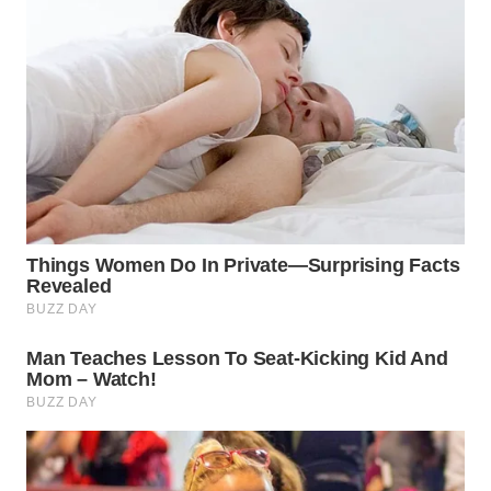
WN
BOROBUDUR
WN
MADURA
WN
SURABAYA
WN
NATUNA
WN
BINTAN
WN
MANDALIKA