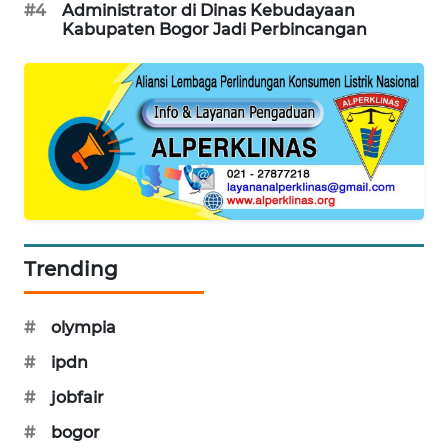
NEWS
#4
Administrator di Dinas Kebudayaan
Kabupaten Bogor Jadi Perbincangan
METRO
JAKARTA
NEWS
KRT
NEWS
KARING
NEWS
Trending
JURNAL
MARITIM
#
olympia
#
ipdn
HUMBANG
NEWS
#
jobfair
#
bogor
GARONGGANG