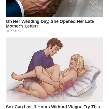
WN
TANGERANG
WN
BINJAI
WN
CIREBON
WN
INDRAMAYU
WN
KUNINGAN
WN
MAJALENGKA