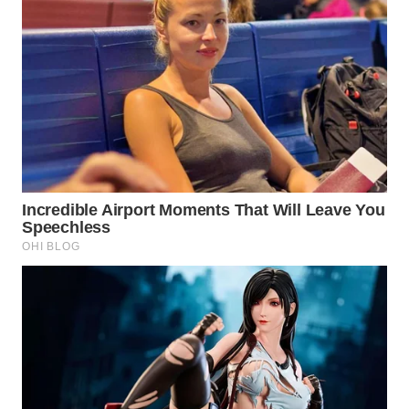
WN
LIKUPANG
WN
LABUANBAJO
WN
BORNEO
Wahana
Media
Group
WAHANA
NEWS
WAHANA
TANI