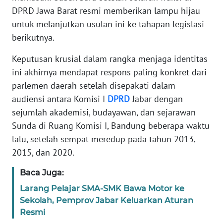
DPRD Jawa Barat resmi memberikan lampu hijau
TENTANG
untuk melanjutkan usulan ini ke tahapan legislasi
KAMI
berikutnya.
PEDOMAN
Keputusan krusial dalam rangka menjaga identitas
MEDIA
ini akhirnya mendapat respons paling konkret dari
SIBER
parlemen daerah setelah disepakati dalam
audiensi antara Komisi I
DPRD
Jabar dengan
REDAKSI
sejumlah akademisi, budayawan, dan sejarawan
Sunda di Ruang Komisi I, Bandung beberapa waktu
KARIR
lalu, setelah sempat meredup pada tahun 2013,
2015, dan 2020.
DISCLAIMER
Baca Juga:
Wahana
Larang Pelajar SMA-SMK Bawa Motor ke
News
Regional
Sekolah, Pemprov Jabar Keluarkan Aturan
Resmi