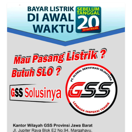
WN
SUMUT
WN
JAKARTA
WN
JABAR
WN
BANTEN
WN
NTT
WN
KEPRI