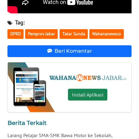
WN
BALI
Tag:
WN
KALBAR
DPRD
Pemprov Jabar
Tatar Sunda
Wahananewsco
WN
Beri Komentar
KALTENG
WN
KALTARA
Install Aplikasi
WN
KALSEL
WN
Berita Terkait
KALTIM
Larang Pelajar SMA-SMK Bawa Motor ke Sekolah,