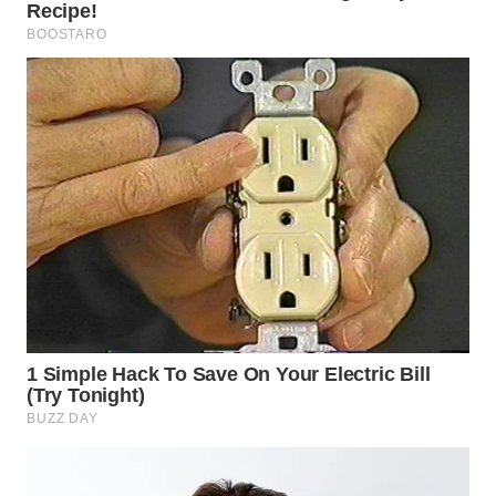
WN
SUBANG
WN
SUKABUMI
WN
PURWAKARTA
WN
PRIANGAN
TIMUR
WN
SEMARANG
WN
SOLO