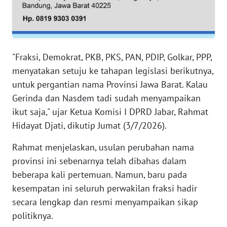
WN
PAPUA
WN
PAPUA
"Fraksi, Demokrat, PKB, PKS, PAN, PDIP, Golkar, PPP,
BARAT
menyatakan setuju ke tahapan legislasi berikutnya,
untuk pergantian nama Provinsi Jawa Barat. Kalau
WN
Gerinda dan Nasdem tadi sudah menyampaikan
RIAU
ikut saja," ujar Ketua Komisi I DPRD Jabar, Rahmat
Hidayat Djati, dikutip Jumat (3/7/2026).
WN
SERAMBI
Rahmat menjelaskan, usulan perubahan nama
provinsi ini sebenarnya telah dibahas dalam
WN
JAMBI
beberapa kali pertemuan. Namun, baru pada
kesempatan ini seluruh perwakilan fraksi hadir
WN
secara lengkap dan resmi menyampaikan sikap
SULTRA
politiknya.