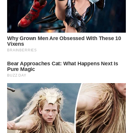
WAHANA
ADVOKAT
WAHANA
INFRASTRUKTUR
WAHANA
KONSUMEN
WAHANA
LISTRIK
WAHANA
TRAVEL
WAHANA
TV