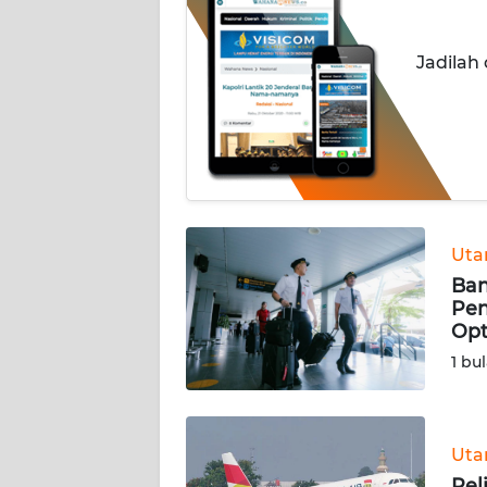
PRIANGAN
TIMUR
Jadilah
SUKABUMI
PURWAKARTA
Informasi
Ut
INDEKS
BERITA
Ban
Pen
Opt
KONTAK
KAMI
1 bu
INFO
IKLAN
Ut
Pel