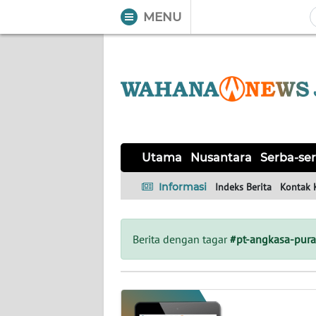
MENU
WAHANA
Tutup
TV
UTAMA
NUSANTARA
Utama
Nusantara
Serba-ser
SERBA-
Informasi
Indeks Berita
Kontak 
SERBI
KHAS
Berita dengan tagar
#pt-angkasa-pura
OPINI