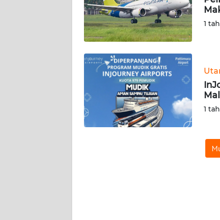
TENTANG
Mak
KAMI
1 ta
PEDOMAN
MEDIA
SIBER
Ut
InJ
REDAKSI
Mal
1 ta
KARIR
DISCLAIMER
Mu
Wahana
News
Regional
WN
SUMUT