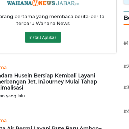
 orang pertama yang membaca berita-berita
B
terbaru Wahana News
Install Aplikasi
#1
#
ama
dara Husein Bersiap Kembali Layani
erbangan Jet, InJourney Mulai Tahap
imalisasi
#
lan yang lalu
#
ama
ita Air Resmi Layani Rute Baru Ambon–