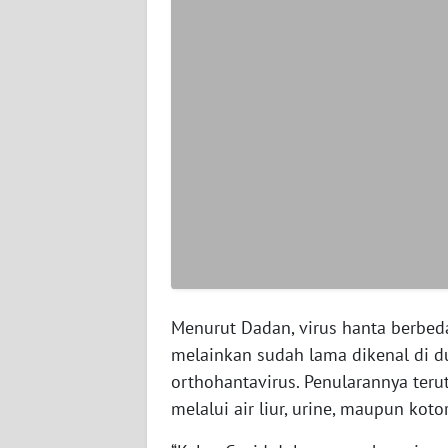
WN
PAPUA
BARAT
WN
RIAU
WN
SERAMBI
WN
JAMBI
Menurut Dadan, virus hanta berbeda
melainkan sudah lama dikenal di 
WN
orthohantavirus. Penularannya teru
SULTRA
melalui air liur, urine, maupun koto
WN