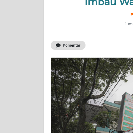
Imbau Wa
PRIANGAN
TIMUR
B
SUKABUMI
Juma
PURWAKARTA
Komentar
Informasi
INDEKS
BERITA
KONTAK
KAMI
INFO
IKLAN