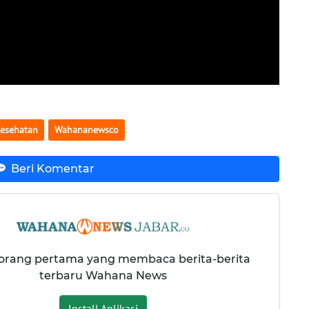
esehatan
Wahananewsco
Beri Komentar
 orang pertama yang membaca berita-berita
terbaru Wahana News
Install Aplikasi