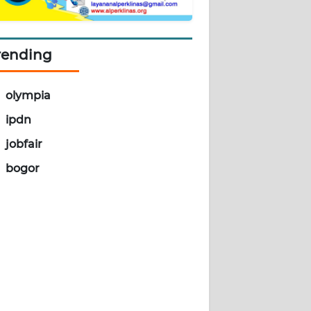
rending
olympia
ipdn
jobfair
bogor