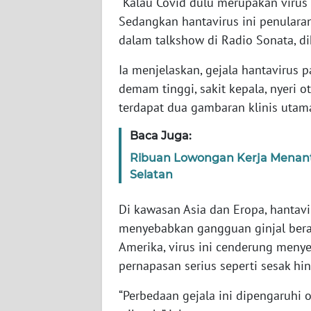
“Kalau Covid dulu merupakan virus
NTB
Sedangkan hantavirus ini penularan
dalam talkshow di Radio Sonata, di
WN
SULTENG
Ia menjelaskan, gejala hantavirus 
demam tinggi, sakit kepala, nyeri o
WN
terdapat dua gambaran klinis utama
SULBAR
Baca Juga:
WN
Ribuan Lowongan Kerja Menanti
BABEL
Selatan
WN
Di kawasan Asia dan Eropa, hantavi
SUMBAR
menyebabkan gangguan ginjal berat
Amerika, virus ini cenderung men
WN
pernapasan serius seperti sesak hi
SUMSEL
“Perbedaan gejala ini dipengaruhi o
WN