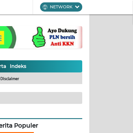
NETWORK
rta
Indeks
Disclaimer
erita Populer