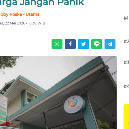
rga Jangan Panik
oby Roska - Utama
#1
t, 22 Mei 2026 - 16:38 WIB
#
#
#