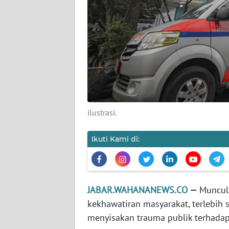
TENTANG
KAMI
PEDOMAN
MEDIA
SIBER
REDAKSI
ilustrasi.
KARIR
Ikuti Kami di:
DISCLAIMER
Wahana
News
JABAR.WAHANANEWS.CO
—
Muncul
Regional
kekhawatiran masyarakat, terlebih
menyisakan trauma publik terhadap
WN
SUMUT