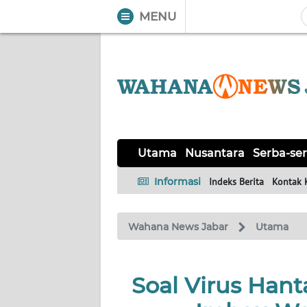
MENU
WAHANA
Tutup
TV
UTAMA
NUSANTARA
Utama
Nusantara
Serba-ser
SERBA-
Informasi
Indeks Berita
Kontak 
SERBI
Wahana News Jabar
Utama
KHAS
OPINI
Soal Virus Han