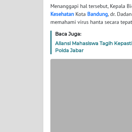
Menanggapi hal tersebut, Kepala B
Kesehatan
Kota
Bandung
, dr. Dad
WN
memahami virus hanta secara tepat 
JAKARTA
Baca Juga:
WN
JABAR
Aliansi Mahasiswa Tagih Kepas
Polda Jabar
WN
BANTEN
WN
NTT
WN
KEPRI
WN
PAPUA