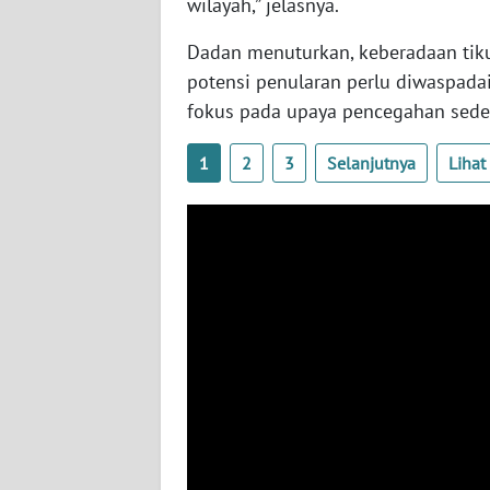
wilayah,” jelasnya.
BENGKULU
Dadan menuturkan, keberadaan tik
WN
potensi penularan perlu diwaspada
LAMPUNG
fokus pada upaya pencegahan seder
WN
1
2
3
Selanjutnya
Liha
JATENG
WN
NUSANTARA
WN
JOGJA
WN
JATIM
WN