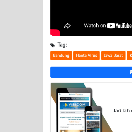
BALI
WN
KALBAR
WN
Tag:
KALTENG
Bandung
Hanta Virus
Jawa Barat
K
WN
KALTARA
WN
KALSEL
WN
KALTIM
Jadilah
WN