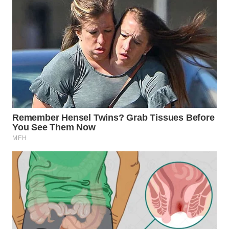
WN
SUBANG
WN
SUKABUMI
WN
PURWAKARTA
WN
PRIANGAN
TIMUR
WN
SEMARANG
WN
SOLO