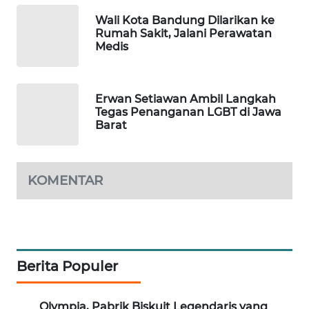
KONSUMEN
Wali Kota Bandung Dilarikan ke
LISTRIK
Rumah Sakit, Jalani Perawatan
Medis
MASYARAKAT
KELISTRIKAN
Erwan Setiawan Ambil Langkah
Tegas Penanganan LGBT di Jawa
WALINKI
Barat
ID
MAWAKA
KOMENTAR
ID
MARTABAT
NET
Berita Populer
PLN
WATCH
Olympia, Pabrik Biskuit Legendaris yang