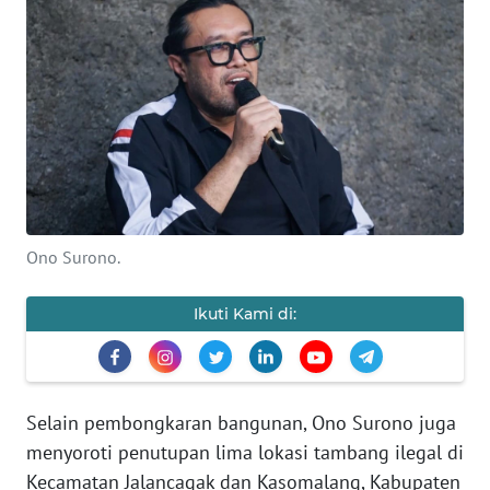
PRIANGAN
TIMUR
SUKABUMI
PURWAKARTA
Informasi
Ono Surono.
INDEKS
BERITA
Ikuti Kami di:
KONTAK
KAMI
Selain pembongkaran bangunan, Ono Surono juga
menyoroti penutupan lima lokasi tambang ilegal di
INFO
IKLAN
Kecamatan Jalancagak dan Kasomalang, Kabupaten