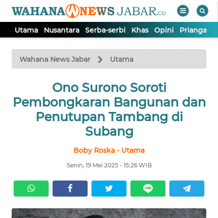
Utama
Nusantara
Serba-serbi
Khas
Opini
Priangan 
WAHANA
Tutup
TV
Wahana News Jabar
Utama
Ono Surono Soroti
UTAMA
Pembongkaran Bangunan dan
NUSANTARA
Penutupan Tambang di
Subang
SERBA-
Boby Roska - Utama
SERBI
Senin, 19 Mei 2025 - 15:26 WIB
KHAS
OPINI