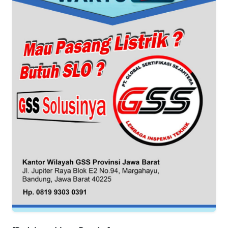
WN
SUMUT
WN
JAKARTA
WN
JABAR
WN
BANTEN
WN
NTT
WN
KEPRI