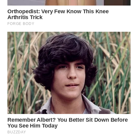
WN
LIKUPANG
WN
LABUANBAJO
WN
BORNEO
Wahana
Media
Group
WAHANA
NEWS
WAHANA
TANI