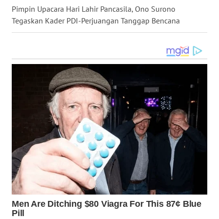
WN
Pimpin Upacara Hari Lahir Pancasila, Ono Surono
BALI
Tegaskan Kader PDI-Perjuangan Tanggap Bencana
WN
KALBAR
WN
KALTENG
WN
KALTARA
WN
KALSEL
WN
KALTIM