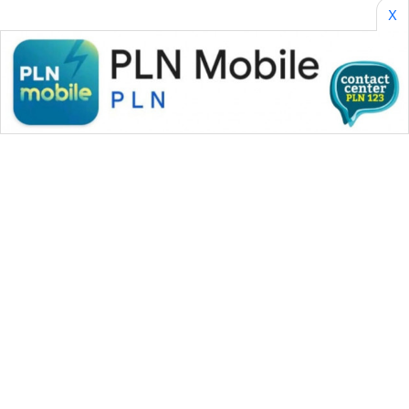
X
WAHANA MEDIA GROUP
|
|
|
WAHANA NEWS co
WAHANA TANI
WAHANA ADVOKAT
|
|
WAHANA INFRASTRUKTUR
WAHANA KONSUMEN