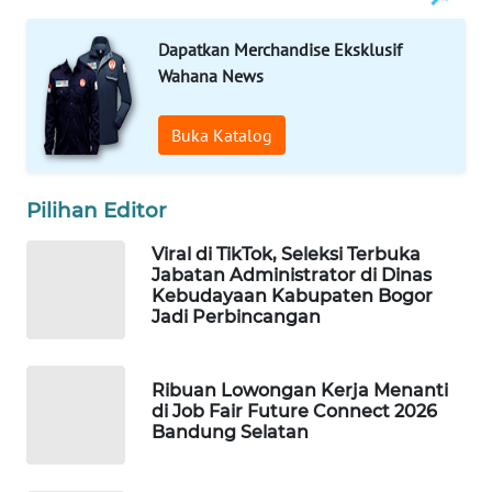
WAHANANEWS
ID
Dapatkan Merchandise Eksklusif
Wahana News
WAHANANEWS
CO ID
Buka Katalog
WAHANANEWS
NET
Pilihan Editor
Viral di TikTok, Seleksi Terbuka
WAHANA
Jabatan Administrator di Dinas
SPORT
Kebudayaan Kabupaten Bogor
Jadi Perbincangan
WAHANA
UMKM
Ribuan Lowongan Kerja Menanti
di Job Fair Future Connect 2026
WAHANA
Bandung Selatan
SELEB