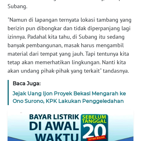
Subang.
TENTANG
KAMI
"Namun di lapangan ternyata lokasi tambang yang
berizin pun dibongkar dan tidak diperpanjang lagi
PEDOMAN
izinnya. Padahal kita tahu, di Subang itu sedang
MEDIA
banyak pembangunan, masak harus mengambil
SIBER
material dari tempat yang jauh. Tapi tentunya kita
tetap akan memerhatikan lingkungan. Nanti kita
REDAKSI
akan undang pihak-pihak yang terkait" tandasnya.
KARIR
Baca Juga:
Jejak Uang Ijon Proyek Bekasi Mengarah ke
DISCLAIMER
Ono Surono, KPK Lakukan Penggeledahan
Wahana
News
Regional