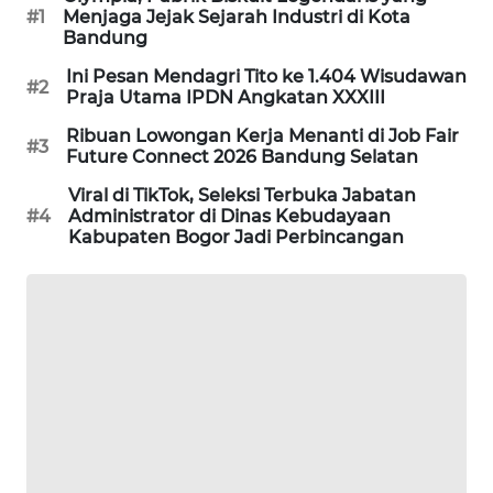
#1
Menjaga Jejak Sejarah Industri di Kota
MKLI
Bandung
Ini Pesan Mendagri Tito ke 1.404 Wisudawan
LPKKI
#2
Praja Utama IPDN Angkatan XXXIII
Ribuan Lowongan Kerja Menanti di Job Fair
LKKI
#3
Future Connect 2026 Bandung Selatan
Viral di TikTok, Seleksi Terbuka Jabatan
KOPEKLIN
#4
Administrator di Dinas Kebudayaan
Kabupaten Bogor Jadi Perbincangan
PORTAL
KONSUMEN
FORWAMKI
ALPERKLINAS
FORJASIDA