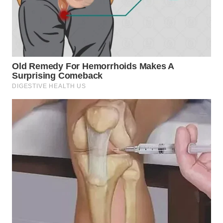
WN
BOROBUDUR
WN
MADURA
WN
SURABAYA
WN
NATUNA
WN
BINTAN
WN
MANDALIKA