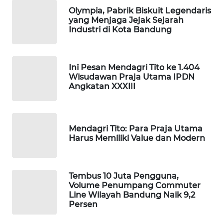
WAHANA
Olympia, Pabrik Biskuit Legendaris
PERSONA
yang Menjaga Jejak Sejarah
Industri di Kota Bandung
WAHANA
OTOMOTIF
Ini Pesan Mendagri Tito ke 1.404
Wisudawan Praja Utama IPDN
WAHANA
Angkatan XXXIII
HEALTH
WAHANA
DESA
Mendagri Tito: Para Praja Utama
WISATA
Harus Memiliki Value dan Modern
LAPAK
WAHANA
Tembus 10 Juta Pengguna,
Volume Penumpang Commuter
Line Wilayah Bandung Naik 9,2
Wahana
Persen
Network