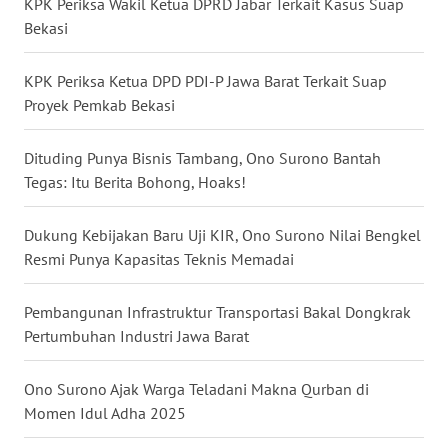
KPK Periksa Wakil Ketua DPRD Jabar Terkait Kasus Suap
WN
Bekasi
BENGKULU
KPK Periksa Ketua DPD PDI-P Jawa Barat Terkait Suap
WN
Proyek Pemkab Bekasi
LAMPUNG
Dituding Punya Bisnis Tambang, Ono Surono Bantah
WN
Tegas: Itu Berita Bohong, Hoaks!
JATENG
Dukung Kebijakan Baru Uji KIR, Ono Surono Nilai Bengkel
WN
Resmi Punya Kapasitas Teknis Memadai
NUSANTARA
Pembangunan Infrastruktur Transportasi Bakal Dongkrak
WN
JOGJA
Pertumbuhan Industri Jawa Barat
WN
Ono Surono Ajak Warga Teladani Makna Qurban di
JATIM
Momen Idul Adha 2025