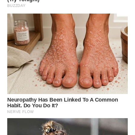
WN
TANGERANG
WN
BINJAI
WN
CIREBON
WN
INDRAMAYU
WN
KUNINGAN
WN
MAJALENGKA