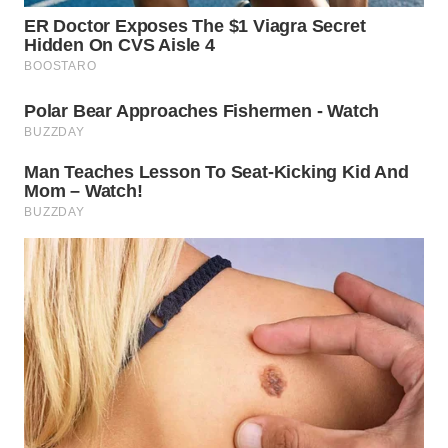
WN
PAKPAK
WN
KARAWANG
WN
BEKASI
WN
BOGOR
WN
DEPOK
WN
TAPANULI
UTARA