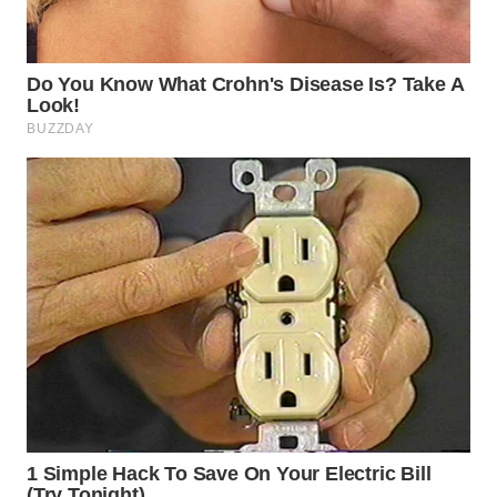
WN
SAMOSIR
WN
PADANG
LAWAS
WN
SUMEDANG
WN
CIANJUR
WN
KEPULAUAN
SERIBU