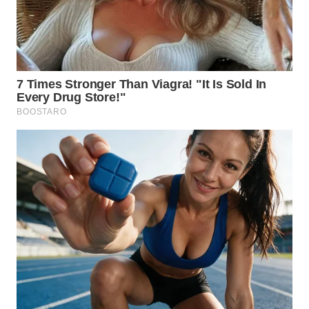
KARO
WN
SIMALUNGUN
WN
LABUHANBATU
WN
TAPANULI
TENGAH
WN DELI
SERDANG
WN
TEBING
TINGGI