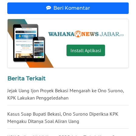
WN
Beri Komentar
NTB
WN
SULTENG
Install Aplikasi
WN
SULBAR
WN
Berita Terkait
BABEL
Jejak Uang Ijon Proyek Bekasi Mengarah ke Ono Surono,
WN
KPK Lakukan Penggeledahan
SUMBAR
Kasus Suap Bupati Bekasi, Ono Surono Diperiksa KPK
WN
Mengaku Ditanya Soal Aliran Uang
SUMSEL