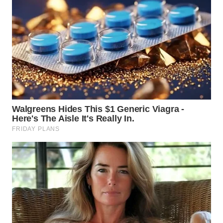
WN
DANAU
TOBA
WN
NIAS
WN
LANGKAT
WN
TAPANULI
SELATAN
WN
TANJUNG
LESUNG
WN