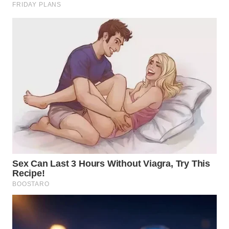
WN
SULSEL
WN
GORONTALO
WN
SULUT
WN
MALUKU
WN
MALUT
WN
DAIRI