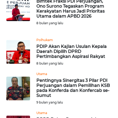
Bimtek Fraksi PDI Perjuangan,
WN
Ono Surono Tegaskan Program
BALI
Kerakyatan Harus Jadi Prioritas
Utama dalam APBD 2026
WN
8 bulan yang lalu
KALBAR
Polhukam
WN
PDIP Akan Kajian Usulan Kepala
KALTENG
Daerah Dipilih DPRD
Pertimbangkan Aspirasi Rakyat
WN
8 bulan yang lalu
KALTARA
Utama
Pentingnya Sinergitas 3 Pilar PDI
WN
Perjuangan dalam Pemilihan KSB
KALSEL
pada Konferda dan Konfercab se-
Sumut
WN
9 bulan yang lalu
KALTIM
Utama