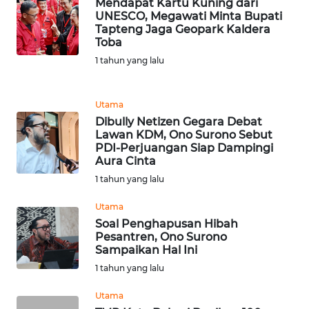
Mendapat Kartu Kuning dari
UNESCO, Megawati Minta Bupati
Tapteng Jaga Geopark Kaldera
WN
Toba
SAMOSIR
1 tahun yang lalu
WN
PADANG
Utama
LAWAS
Dibully Netizen Gegara Debat
Lawan KDM, Ono Surono Sebut
WN
PDI-Perjuangan Siap Dampingi
Aura Cinta
SUMEDANG
1 tahun yang lalu
WN
Utama
CIANJUR
Soal Penghapusan Hibah
Pesantren, Ono Surono
WN
Sampaikan Hal Ini
KEPULAUAN
1 tahun yang lalu
SERIBU
Utama