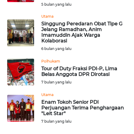
5 bulan yang lalu
WN
NTB
Utama
Singgung Peredaran Obat Tipe G
WN
Jelang Ramadhan, Anim
SULTENG
Imamuddin Ajak Warga
Kolaborasi
6 bulan yang lalu
WN
SULBAR
Polhukam
Tour of Duty Fraksi PDI-P, Lima
WN
Belas Anggota DPR Dirotasi
BABEL
7 bulan yang lalu
WN
Utama
SUMBAR
Enam Tokoh Senior PDI
Perjuangan Terima Penghargaan
"Leit Star"
WN
7 bulan yang lalu
SUMSEL