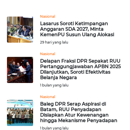
TENTANG
Nasional
KAMI
Lasarus Soroti Ketimpangan
Anggaran SDA 2027, Minta
PEDOMAN
KemenPU Susun Ulang Alokasi
MEDIA
29 hari yang lalu
SIBER
Nasional
REDAKSI
Delapan Fraksi DPR Sepakat RUU
Pertanggungjawaban APBN 2025
Dilanjutkan, Soroti Efektivitas
KARIR
Belanja Negara
1 bulan yang lalu
DISCLAIMER
Nasional
Baleg DPR Serap Aspirasi di
Wahana
Batam, RUU Penyadapan
News
Disiapkan Atur Kewenangan
Regional
hingga Mekanisme Penyadapan
1 bulan yang lalu