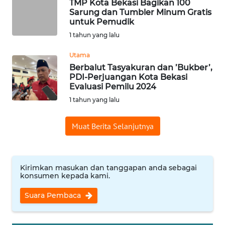
TMP Kota Bekasi Bagikan 100
WN
Sarung dan Tumbler Minum Gratis
TANGERANG
untuk Pemudik
1 tahun yang lalu
WN
BINJAI
Utama
Berbalut Tasyakuran dan ’Bukber’,
PDI-Perjuangan Kota Bekasi
WN
Evaluasi Pemilu 2024
CIREBON
1 tahun yang lalu
WN
Muat Berita Selanjutnya
INDRAMAYU
WN
KUNINGAN
Kirimkan masukan dan tanggapan anda sebagai
konsumen kepada kami.
WN
Suara Pembaca
MAJALENGKA