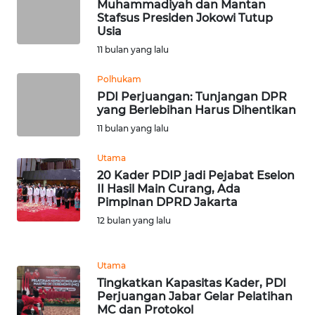
WN
Muhammadiyah dan Mantan
Stafsus Presiden Jokowi Tutup
DANAU
Usia
TOBA
11 bulan yang lalu
WN
Polhukam
NIAS
PDI Perjuangan: Tunjangan DPR
yang Berlebihan Harus Dihentikan
WN
11 bulan yang lalu
LANGKAT
Utama
WN
20 Kader PDIP jadi Pejabat Eselon
II Hasil Main Curang, Ada
TAPANULI
Pimpinan DPRD Jakarta
SELATAN
12 bulan yang lalu
WN
TANJUNG
Utama
LESUNG
Tingkatkan Kapasitas Kader, PDI
Perjuangan Jabar Gelar Pelatihan
WN
MC dan Protokol