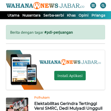
Utama
Nusantara
Serba-serbi
Khas
Opini
Priangan 
WAHANA
Tutup
TV
Berita dengan tagar
#pdi-perjuangan
UTAMA
NUSANTARA
SERBA-
Install Aplikasi
SERBI
KHAS
Polhukam
Elektabilitas Gerindra Tertinggi
OPINI
Versi SMRC, Dedi Mulyadi Ungguli