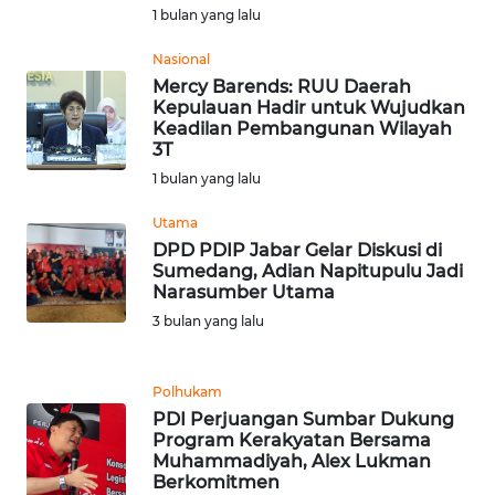
WN
1 bulan yang lalu
PAPUA
Nasional
WN
Mercy Barends: RUU Daerah
Kepulauan Hadir untuk Wujudkan
PAPUA
Keadilan Pembangunan Wilayah
BARAT
3T
1 bulan yang lalu
WN
RIAU
Utama
DPD PDIP Jabar Gelar Diskusi di
Sumedang, Adian Napitupulu Jadi
WN
Narasumber Utama
SERAMBI
3 bulan yang lalu
WN
JAMBI
Polhukam
PDI Perjuangan Sumbar Dukung
WN
Program Kerakyatan Bersama
SULTRA
Muhammadiyah, Alex Lukman
Berkomitmen