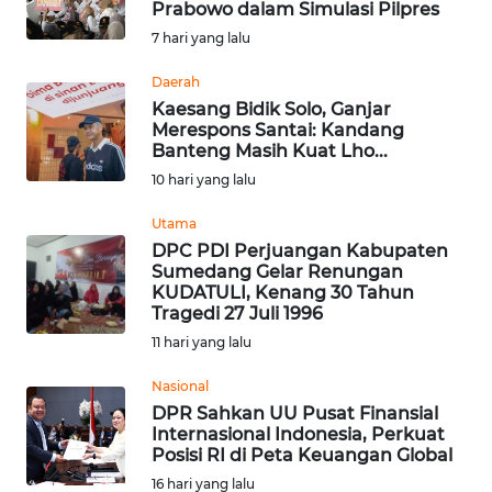
Prabowo dalam Simulasi Pilpres
PRIANGAN
7 hari yang lalu
TIMUR
Daerah
Kaesang Bidik Solo, Ganjar
SUKABUMI
Merespons Santai: Kandang
Banteng Masih Kuat Lho...
10 hari yang lalu
PURWAKARTA
Utama
Informasi
DPC PDI Perjuangan Kabupaten
Sumedang Gelar Renungan
INDEKS
KUDATULI, Kenang 30 Tahun
Tragedi 27 Juli 1996
BERITA
11 hari yang lalu
KONTAK
Nasional
KAMI
DPR Sahkan UU Pusat Finansial
Internasional Indonesia, Perkuat
INFO
Posisi RI di Peta Keuangan Global
IKLAN
16 hari yang lalu