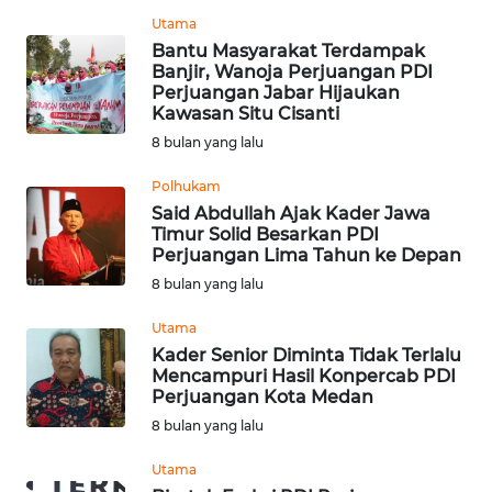
WN
Utama
BENGKULU
Bantu Masyarakat Terdampak
Banjir, Wanoja Perjuangan PDI
Perjuangan Jabar Hijaukan
WN
Kawasan Situ Cisanti
LAMPUNG
8 bulan yang lalu
WN
Polhukam
JATENG
Said Abdullah Ajak Kader Jawa
Timur Solid Besarkan PDI
Perjuangan Lima Tahun ke Depan
WN
NUSANTARA
8 bulan yang lalu
Utama
WN
Kader Senior Diminta Tidak Terlalu
JOGJA
Mencampuri Hasil Konpercab PDI
Perjuangan Kota Medan
WN
8 bulan yang lalu
JATIM
Utama