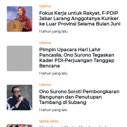
Utama
WN
Fokus Kerja untuk Rakyat, F-PDIP
PAKPAK
Jabar Larang Anggotanya Kunker
ke Luar Provinsi Selama Bulan Juni
WN
1 tahun yang lalu
KARAWANG
Utama
Pimpin Upacara Hari Lahir
WN
Pancasila, Ono Surono Tegaskan
BEKASI
Kader PDI-Perjuangan Tanggap
Bencana
WN
1 tahun yang lalu
BOGOR
Utama
Ono Surono Soroti Pembongkaran
WN
Bangunan dan Penutupan
DEPOK
Tambang di Subang
1 tahun yang lalu
WN
TAPANULI
Serba-serbi
UTARA