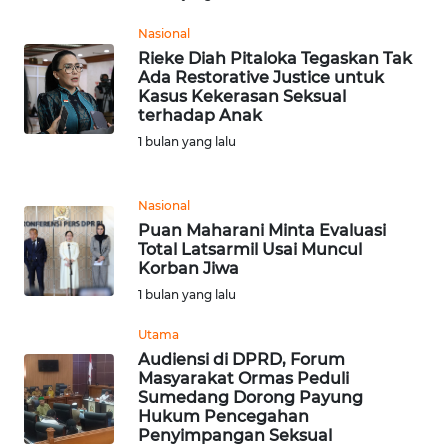
WN
SUMUT
Nasional
Rieke Diah Pitaloka Tegaskan Tak
Ada Restorative Justice untuk
WN
Kasus Kekerasan Seksual
JAKARTA
terhadap Anak
1 bulan yang lalu
WN
JABAR
Nasional
WN
Puan Maharani Minta Evaluasi
Total Latsarmil Usai Muncul
BANTEN
Korban Jiwa
1 bulan yang lalu
WN
NTT
Utama
Audiensi di DPRD, Forum
WN
Masyarakat Ormas Peduli
Sumedang Dorong Payung
KEPRI
Hukum Pencegahan
Penyimpangan Seksual