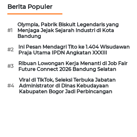
WN
Berita Populer
SUBANG
WN
Olympia, Pabrik Biskuit Legendaris yang
#1
Menjaga Jejak Sejarah Industri di Kota
SUKABUMI
Bandung
WN
Ini Pesan Mendagri Tito ke 1.404 Wisudawan
#2
Praja Utama IPDN Angkatan XXXIII
PURWAKARTA
Ribuan Lowongan Kerja Menanti di Job Fair
#3
Future Connect 2026 Bandung Selatan
WN
PRIANGAN
Viral di TikTok, Seleksi Terbuka Jabatan
TIMUR
#4
Administrator di Dinas Kebudayaan
Kabupaten Bogor Jadi Perbincangan
WN
SEMARANG
WN
SOLO