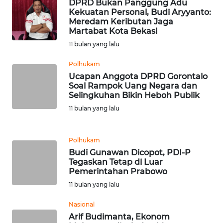
DPRD Bukan Panggung Adu
WN
Kekuatan Personal, Budi Aryyanto:
SULSEL
Meredam Keributan Jaga
Martabat Kota Bekasi
WN
11 bulan yang lalu
GORONTALO
Polhukam
Ucapan Anggota DPRD Gorontalo
WN
Soal Rampok Uang Negara dan
SULUT
Selingkuhan Bikin Heboh Publik
11 bulan yang lalu
WN
MALUKU
Polhukam
WN
Budi Gunawan Dicopot, PDI-P
Tegaskan Tetap di Luar
MALUT
Pemerintahan Prabowo
11 bulan yang lalu
WN
DAIRI
Nasional
Arif Budimanta, Ekonom