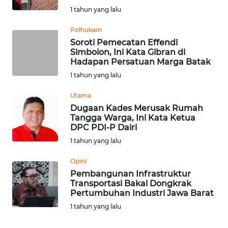
KARO
1 tahun yang lalu
Polhukam
WN
Soroti Pemecatan Effendi
SIMALUNGUN
Simbolon, Ini Kata Gibran di
Hadapan Persatuan Marga Batak
WN
1 tahun yang lalu
LABUHANBATU
Utama
WN
Dugaan Kades Merusak Rumah
Tangga Warga, Ini Kata Ketua
TAPANULI
DPC PDI-P Dairi
TENGAH
1 tahun yang lalu
WN DELI
Opini
SERDANG
Pembangunan Infrastruktur
Transportasi Bakal Dongkrak
Pertumbuhan Industri Jawa Barat
WN
TEBING
1 tahun yang lalu
TINGGI