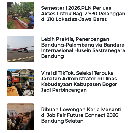
MKLI
Semester I 2026,PLN Perluas
Akses Listrik Bagi 2.930 Pelanggan
di 210 Lokasi se-Jawa Barat
LPKKI
LKKI
Lebih Praktis, Penerbangan
Bandung-Palembang via Bandara
Internasional Husein Sastranegara
KOPEKLIN
Bandung
PORTAL
Viral di TikTok, Seleksi Terbuka
KONSUMEN
Jabatan Administrator di Dinas
Kebudayaan Kabupaten Bogor
Jadi Perbincangan
FORWAMKI
ALPERKLINAS
Ribuan Lowongan Kerja Menanti
di Job Fair Future Connect 2026
Bandung Selatan
FORJASIDA