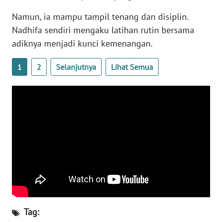
WN
Namun, ia mampu tampil tenang dan disiplin.
BENGKULU
Nadhifa sendiri mengaku latihan rutin bersama
adiknya menjadi kunci kemenangan.
WN
LAMPUNG
1
2
Selanjutnya
Lihat Semua
WN
JATENG
WN
NUSANTARA
WN
JOGJA
WN
JATIM
Tag: