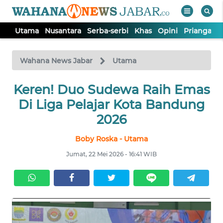
Utama
Nusantara
Serba-serbi
Khas
Opini
Priangan 
WAHANA
Tutup
TV
Wahana News Jabar
Utama
Keren! Duo Sudewa Raih Emas
UTAMA
Di Liga Pelajar Kota Bandung
NUSANTARA
2026
Boby Roska - Utama
SERBA-
SERBI
Jumat, 22 Mei 2026 - 16:41 WIB
KHAS
OPINI