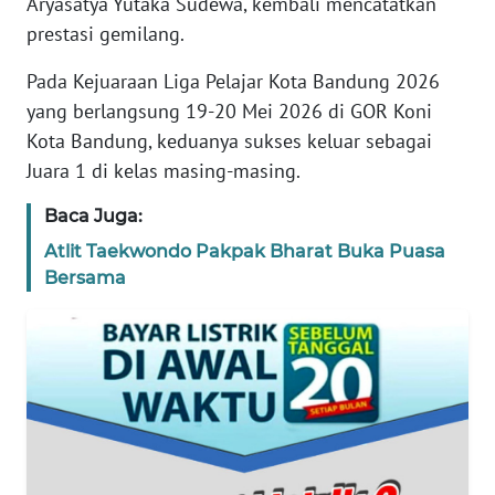
Aryasatya Yutaka Sudewa, kembali mencatatkan
prestasi gemilang.
TENTANG
KAMI
Pada Kejuaraan Liga Pelajar Kota Bandung 2026
yang berlangsung 19-20 Mei 2026 di GOR Koni
PEDOMAN
Kota Bandung, keduanya sukses keluar sebagai
MEDIA
Juara 1 di kelas masing-masing.
SIBER
Baca Juga:
REDAKSI
Atlit Taekwondo Pakpak Bharat Buka Puasa
Bersama
KARIR
DISCLAIMER
Wahana
News
Regional