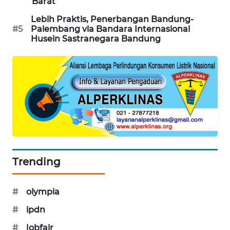
Barat
NEWS
Lebih Praktis, Penerbangan Bandung-
#5
Palembang via Bandara Internasional
FISUELRI
Husein Sastranegara Bandung
ID
ENERGI
NEWS
CILEUNGSI
NEWS
BERKAT
Trending
NEWS
BERAMPU
#
olympia
NEWS
#
ipdn
#
jobfair
ANUGERAH