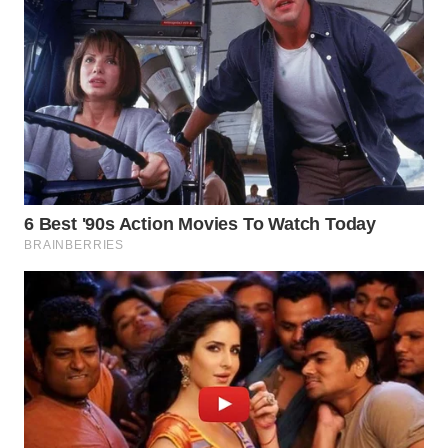
WAHANANEWS
ID
WAHANANEWS
CO ID
WAHANANEWS
NET
WAHANA
SPORT
WAHANA
UMKM
WAHANA
SELEB