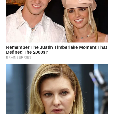
WN
BOROBUDUR
WN
MADURA
WN
SURABAYA
WN
NATUNA
WN
BINTAN
WN
MANDALIKA