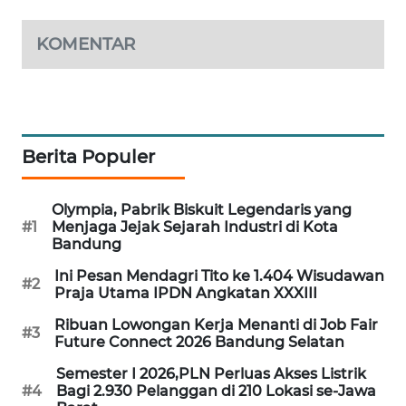
NEWS
KOMENTAR
METRO
JAKARTA
NEWS
KRT
Berita Populer
NEWS
KARING
Olympia, Pabrik Biskuit Legendaris yang
NEWS
#1
Menjaga Jejak Sejarah Industri di Kota
Bandung
JURNAL
Ini Pesan Mendagri Tito ke 1.404 Wisudawan
#2
MARITIM
Praja Utama IPDN Angkatan XXXIII
Ribuan Lowongan Kerja Menanti di Job Fair
#3
HUMBANG
Future Connect 2026 Bandung Selatan
NEWS
Semester I 2026,PLN Perluas Akses Listrik
#4
Bagi 2.930 Pelanggan di 210 Lokasi se-Jawa
GARONGGANG