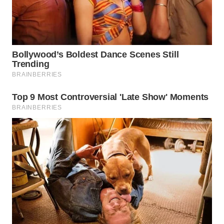
WAHANA
PERSONA
WAHANA
OTOMOTIF
WAHANA
HEALTH
WAHANA
DESA
WISATA
LAPAK
WAHANA
Wahana
Network