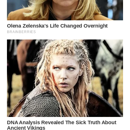
WN
LIKUPANG
WN
LABUANBAJO
WN
BORNEO
Wahana
Media
Group
WAHANA
NEWS
WAHANA
TANI