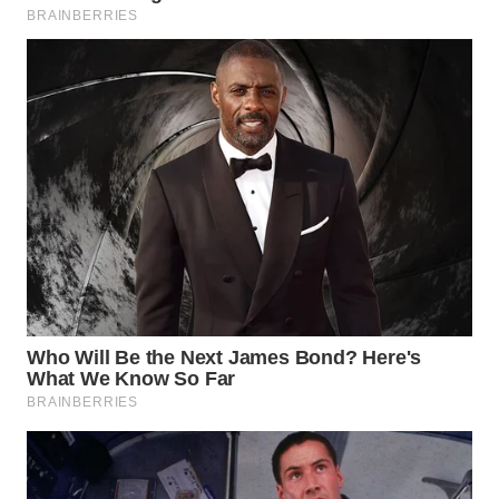
WAHANA
ADVOKAT
WAHANA
INFRASTRUKTUR
WAHANA
KONSUMEN
WAHANA
LISTRIK
WAHANA
TRAVEL
WAHANA
TV