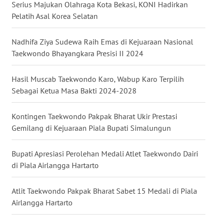
WN
Serius Majukan Olahraga Kota Bekasi, KONI Hadirkan
SULSEL
Pelatih Asal Korea Selatan
WN
Nadhifa Ziya Sudewa Raih Emas di Kejuaraan Nasional
GORONTALO
Taekwondo Bhayangkara Presisi II 2024
WN
Hasil Muscab Taekwondo Karo, Wabup Karo Terpilih
SULUT
Sebagai Ketua Masa Bakti 2024-2028
WN
Kontingen Taekwondo Pakpak Bharat Ukir Prestasi
MALUKU
Gemilang di Kejuaraan Piala Bupati Simalungun
WN
Bupati Apresiasi Perolehan Medali Atlet Taekwondo Dairi
MALUT
di Piala Airlangga Hartarto
WN
Atlit Taekwondo Pakpak Bharat Sabet 15 Medali di Piala
DAIRI
Airlangga Hartarto