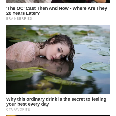
WN
TANGERANG
WN
BINJAI
WN
CIREBON
WN
INDRAMAYU
WN
KUNINGAN
WN
MAJALENGKA