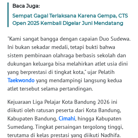
Baca Juga:
WN
NTB
Sempat Gagal Terlaksana Karena Gempa, CTS
Open 2025 Kembali Digelar Juni Mendatang
WN
SULTENG
"Kami sangat bangga dengan capaian Duo Sudewa.
Ini bukan sekadar medali, tetapi bukti bahwa
WN
sistem pembinaan olahraga berbasis sekolah dan
SULBAR
dukungan keluarga bisa melahirkan atlet usia dini
yang berprestasi di tingkat kota," ujar Pelatih
WN
Taekwondo
yang mendampingi langsung kedua
BABEL
atlet tersebut selama pertandingan.
WN
Kejuaraan Liga Pelajar Kota Bandung 2026 ini
SUMBAR
diikuti oleh ratusan peserta dari Kota Bandung,
Kabupaten Bandung,
Cimahi
, hingga Kabupaten
WN
Sumedang. Tingkat persaingan tergolong tinggi,
SUMSEL
terutama di kelas prestasi yang diikuti Nadhifa.