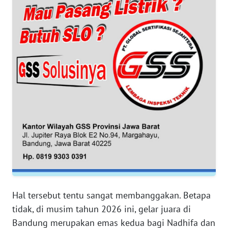
WN
SUMUT
WN
JAKARTA
WN
JABAR
WN
BANTEN
WN
NTT
WN
Hal tersebut tentu sangat membanggakan. Betapa
KEPRI
tidak, di musim tahun 2026 ini, gelar juara di
Bandung merupakan emas kedua bagi Nadhifa dan