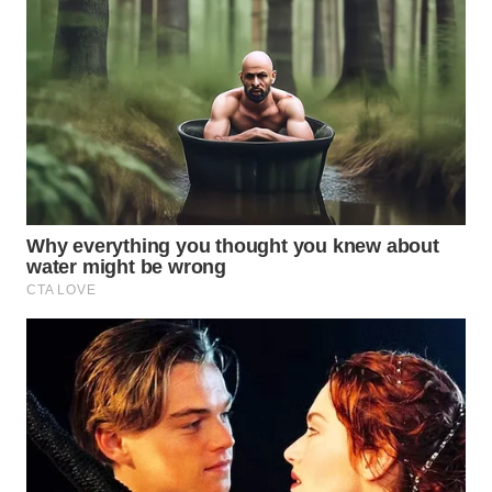
WN
PAKPAK
WN
KARAWANG
WN
BEKASI
WN
BOGOR
WN
DEPOK
WN
TAPANULI
UTARA