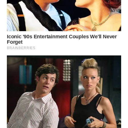
WN
SAMOSIR
WN
PADANG
LAWAS
WN
SUMEDANG
WN
CIANJUR
WN
KEPULAUAN
SERIBU