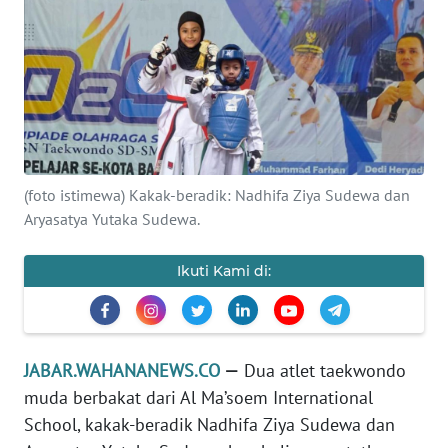
PRIANGAN
TIMUR
SUKABUMI
PURWAKARTA
(foto istimewa) Kakak-beradik: Nadhifa Ziya Sudewa dan
Aryasatya Yutaka Sudewa.
Informasi
INDEKS
Ikuti Kami di:
BERITA
KONTAK
KAMI
JABAR.WAHANANEWS.CO
—
Dua atlet taekwondo
muda berbakat dari Al Ma’soem International
INFO
School, kakak-beradik Nadhifa Ziya Sudewa dan
IKLAN