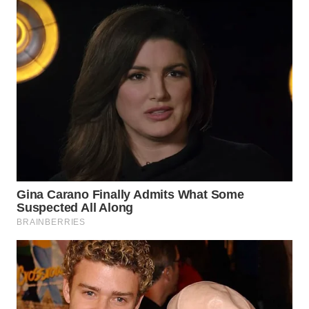
WN
SUBANG
WN
SUKABUMI
WN
PURWAKARTA
WN
PRIANGAN
TIMUR
WN
SEMARANG
WN
SOLO