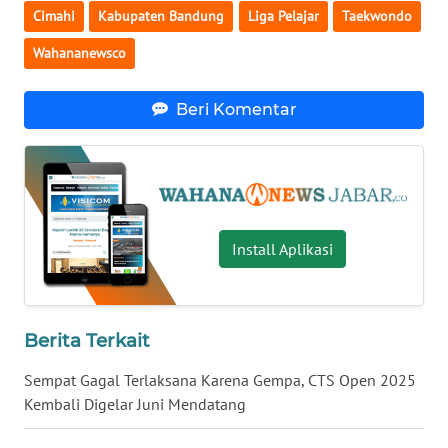
WN
Cimahi
Kabupaten Bandung
Liga Pelajar
Taekwondo
BALI
Wahananewsco
WN
KALBAR
Beri Komentar
WN
KALTENG
WN
Install Aplikasi
KALTARA
WN
KALSEL
Berita Terkait
Sempat Gagal Terlaksana Karena Gempa, CTS Open 2025
WN
KALTIM
Kembali Digelar Juni Mendatang