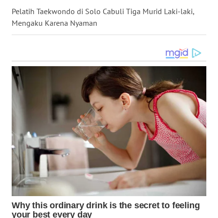
WN
Pelatih Taekwondo di Solo Cabuli Tiga Murid Laki-laki,
DANAU
TOBA
Mengaku Karena Nyaman
WN
NIAS
WN
LANGKAT
WN
TAPANULI
SELATAN
WN
TANJUNG
LESUNG
WN