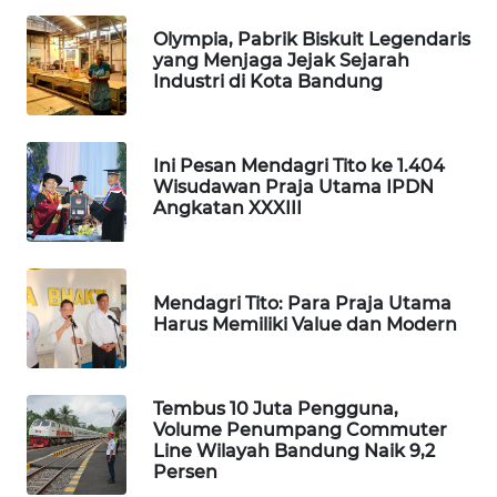
TAMBANG
Olympia, Pabrik Biskuit Legendaris
NEWS
yang Menjaga Jejak Sejarah
Industri di Kota Bandung
SITUNGIR
NEWS
Ini Pesan Mendagri Tito ke 1.404
SIDIKALANG
Wisudawan Praja Utama IPDN
NEWS
Angkatan XXXIII
SIBARAGAS
NEWS
Mendagri Tito: Para Praja Utama
Harus Memiliki Value dan Modern
METRO
SIANTAR
NEWS
Tembus 10 Juta Pengguna,
Volume Penumpang Commuter
Line Wilayah Bandung Naik 9,2
METRO
Persen
MEDAN