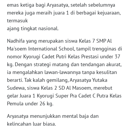
WN
emas ketiga bagi Aryasatya, setelah sebelumnya
PAPUA
mereka juga meraih juara 1 di berbagai kejuaraan,
termasuk
WN
ajang tingkat nasional.
PAPUA
BARAT
Nadhifa yang merupakan siswa Kelas 7 SMP Al
Ma'soem International School, tampil trengginas di
WN
nomor Kyorugi Cadet Putri Kelas Prestasi under 37
RIAU
kg. Dengan strategi matang dan tendangan akurat,
WN
ia mengalahkan lawan-lawannya tanpa kesulitan
SERAMBI
berarti. Tak kalah gemilang, Aryasatya Yutaka
Sudewa, siswa Kelas 2 SD Al Masoem, merebut
WN
gelar Juara 1 Kyorugi Super Pra Cadet C Putra Kelas
JAMBI
Pemula under 26 kg.
WN
Aryasatya menunjukkan mental baja dan
SULTRA
kelincahan luar biasa.