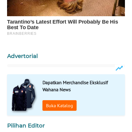
KONSUMEN
LISTRIK
MASYARAKAT
KELISTRIKAN
WALINKI
Advertorial
ID
MAWAKA
ID
Dapatkan Merchandise Eksklusif
Wahana News
MARTABAT
NET
Buka Katalog
PLN
WATCH
Pilihan Editor