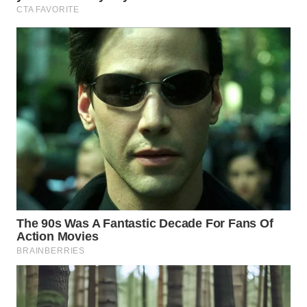
KARO
WN
SIMALUNGUN
WN
LABUHANBATU
WN
TAPANULI
TENGAH
WN DELI
SERDANG
WN
TEBING
TINGGI