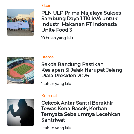
WN
Ekuin
SUMUT
PLN ULP Prima Majalaya Sukses
Sambung Daya 1.110 kVA untuk
Industri Makanan PT Indonesia
WN
Unite Food 3
JAKARTA
10 bulan yang lalu
WN
JABAR
Utama
Sekda Bandung Pastikan
WN
Kesiapan Si Jalak Harupat Jelang
BANTEN
Piala Presiden 2025
1 tahun yang lalu
WN
Kriminal
NTT
Cekcok Antar Santri Berakhir
Tewas Kena Bacok, Korban
WN
Ternyata Sebelumnya Lecehkan
KEPRI
Santriwati
1 tahun yang lalu