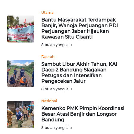
TENTANG
Utama
KAMI
Bantu Masyarakat Terdampak
Banjir, Wanoja Perjuangan PDI
Perjuangan Jabar Hijaukan
PEDOMAN
Kawasan Situ Cisanti
MEDIA
8 bulan yang lalu
SIBER
Daerah
REDAKSI
Sambut Libur Akhir Tahun, KAI
Daop 2 Bandung Siagakan
Petugas dan Intensifkan
KARIR
Pengecekan Jalur
8 bulan yang lalu
DISCLAIMER
Nasional
Kemenko PMK Pimpin Koordinasi
Wahana
Besar Atasi Banjir dan Longsor
News
Bandung
Regional
8 bulan yang lalu