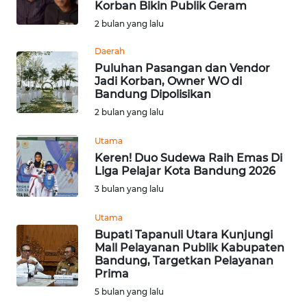
Korban Bikin Publik Geram
PRIANGAN
2 bulan yang lalu
TIMUR
Daerah
Puluhan Pasangan dan Vendor
SUKABUMI
Jadi Korban, Owner WO di
Bandung Dipolisikan
2 bulan yang lalu
PURWAKARTA
Utama
Informasi
Keren! Duo Sudewa Raih Emas Di
Liga Pelajar Kota Bandung 2026
INDEKS
3 bulan yang lalu
BERITA
Utama
KONTAK
Bupati Tapanuli Utara Kunjungi
KAMI
Mall Pelayanan Publik Kabupaten
Bandung, Targetkan Pelayanan
Prima
INFO
5 bulan yang lalu
IKLAN