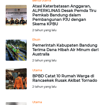
Berita Utama
WN
Atasi Keterbatasan Anggaran,
NTB
ALPERKLINAS Desak Pemda Tiru
Pemkab Bandung dalam
Pembangunan PJU dengan
WN
Skema KPBU
SULTENG
2 tahun yang lalu
WN
Ekuin
SULBAR
Pemerintah Kabupaten Bandung
Terima Dana Hibah Air Minum dari
Australia
WN
2 tahun yang lalu
BABEL
Utama
WN
BPBD Catat 10 Rumah Warga di
SUMBAR
Rancaekek Rusak Akibat Tornado
2 tahun yang lalu
WN
SUMSEL
Utama