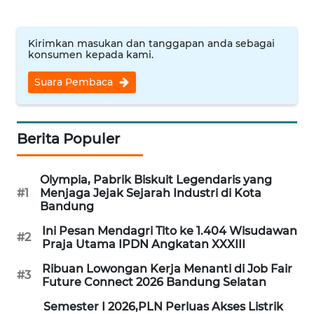
WN
TANGERANG
Kirimkan masukan dan tanggapan anda sebagai
konsumen kepada kami.
WN
BINJAI
Suara Pembaca
WN
CIREBON
Berita Populer
WN
INDRAMAYU
Olympia, Pabrik Biskuit Legendaris yang
#1
Menjaga Jejak Sejarah Industri di Kota
Bandung
WN
KUNINGAN
Ini Pesan Mendagri Tito ke 1.404 Wisudawan
#2
Praja Utama IPDN Angkatan XXXIII
WN
Ribuan Lowongan Kerja Menanti di Job Fair
#3
MAJALENGKA
Future Connect 2026 Bandung Selatan
Semester I 2026,PLN Perluas Akses Listrik