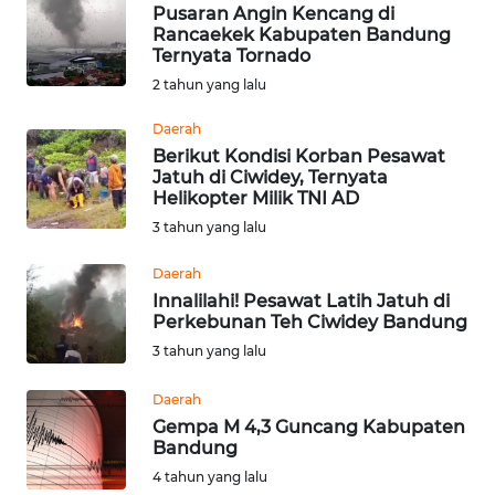
Pusaran Angin Kencang di
WN
Rancaekek Kabupaten Bandung
BENGKULU
Ternyata Tornado
2 tahun yang lalu
WN
LAMPUNG
Daerah
Berikut Kondisi Korban Pesawat
Jatuh di Ciwidey, Ternyata
WN
Helikopter Milik TNI AD
JATENG
3 tahun yang lalu
WN
Daerah
NUSANTARA
Innalilahi! Pesawat Latih Jatuh di
Perkebunan Teh Ciwidey Bandung
WN
3 tahun yang lalu
JOGJA
Daerah
Gempa M 4,3 Guncang Kabupaten
WN
Bandung
JATIM
4 tahun yang lalu