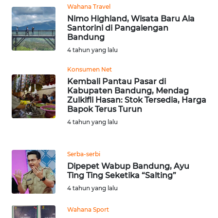
KARO
Wahana Travel
Nimo Highland, Wisata Baru Ala
Santorini di Pangalengan
WN
Bandung
SIMALUNGUN
4 tahun yang lalu
WN
Konsumen Net
LABUHANBATU
Kembali Pantau Pasar di
Kabupaten Bandung, Mendag
Zulkifli Hasan: Stok Tersedia, Harga
WN
Bapok Terus Turun
TAPANULI
4 tahun yang lalu
TENGAH
WN DELI
Serba-serbi
SERDANG
Dipepet Wabup Bandung, Ayu
Ting Ting Seketika “Salting”
WN
4 tahun yang lalu
TEBING
TINGGI
Wahana Sport