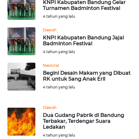
KNPI Kabupaten Bandung Gelar
Turnamen Badminton Festival
WN
PAKPAK
4 tahun yang lalu
Daerah
WN
KNPI Kabupaten Bandung Jajal
KARAWANG
Badminton Festival
4 tahun yang lalu
WN
BEKASI
Nasional
Begini Desain Makam yang Dibuat
WN
RK untuk Sang Anak Eril
BOGOR
4 tahun yang lalu
WN
DEPOK
Daerah
Dua Gudang Pabrik di Bandung
Terbakar, Terdengar Suara
WN
Ledakan
TAPANULI
4 tahun yang lalu
UTARA