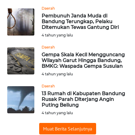
Daerah
WN
Pembunuh Janda Muda di
SAMOSIR
Bandung Terungkap, Pelaku
Ditemukan Tewas Gantung Diri
4 tahun yang lalu
WN
PADANG
Daerah
LAWAS
Gempa Skala Kecil Mengguncang
Wilayah Garut Hingga Bandung,
WN
BMKG: Waspada Gempa Susulan
SUMEDANG
4 tahun yang lalu
Daerah
WN
CIANJUR
13 Rumah di Kabupaten Bandung
Rusak Parah Diterjang Angin
Puting Beliung
WN
4 tahun yang lalu
KEPULAUAN
SERIBU
Muat Berita Selanjutnya