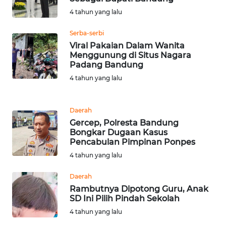
WN
4 tahun yang lalu
DANAU
TOBA
Serba-serbi
Viral Pakaian Dalam Wanita
WN
Menggunung di Situs Nagara
NIAS
Padang Bandung
4 tahun yang lalu
WN
LANGKAT
Daerah
Gercep, Polresta Bandung
WN
Bongkar Dugaan Kasus
TAPANULI
Pencabulan Pimpinan Ponpes
SELATAN
4 tahun yang lalu
WN
Daerah
TANJUNG
Rambutnya Dipotong Guru, Anak
LESUNG
SD Ini Pilih Pindah Sekolah
4 tahun yang lalu
WN