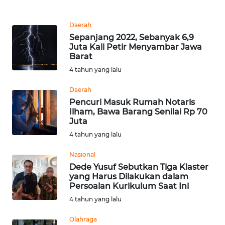
WN
BALI
Daerah
Sepanjang 2022, Sebanyak 6,9
WN
Juta Kali Petir Menyambar Jawa
KALBAR
Barat
4 tahun yang lalu
WN
Daerah
KALTENG
Pencuri Masuk Rumah Notaris
Ilham, Bawa Barang Senilai Rp 70
WN
Juta
KALTARA
4 tahun yang lalu
WN
Nasional
KALSEL
Dede Yusuf Sebutkan Tiga Klaster
yang Harus Dilakukan dalam
Persoalan Kurikulum Saat Ini
WN
4 tahun yang lalu
KALTIM
Olahraga