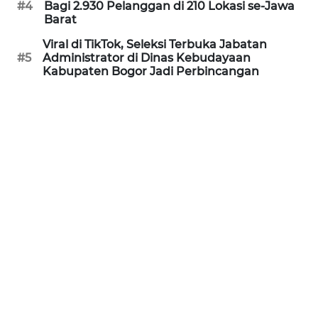
WN
#4
Bagi 2.930 Pelanggan di 210 Lokasi se-Jawa
SUBANG
Barat
Viral di TikTok, Seleksi Terbuka Jabatan
WN
#5
Administrator di Dinas Kebudayaan
SUKABUMI
Kabupaten Bogor Jadi Perbincangan
WN
PURWAKARTA
WN
PRIANGAN
TIMUR
WN
SEMARANG
WN
SOLO