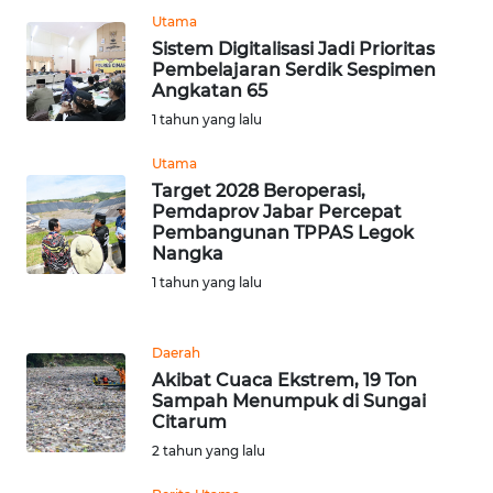
WN
Utama
PAPUA
Sistem Digitalisasi Jadi Prioritas
Pembelajaran Serdik Sespimen
WN
Angkatan 65
PAPUA
1 tahun yang lalu
BARAT
Utama
WN
Target 2028 Beroperasi,
Pemdaprov Jabar Percepat
RIAU
Pembangunan TPPAS Legok
Nangka
WN
1 tahun yang lalu
SERAMBI
WN
Daerah
JAMBI
Akibat Cuaca Ekstrem, 19 Ton
Sampah Menumpuk di Sungai
Citarum
WN
2 tahun yang lalu
SULTRA