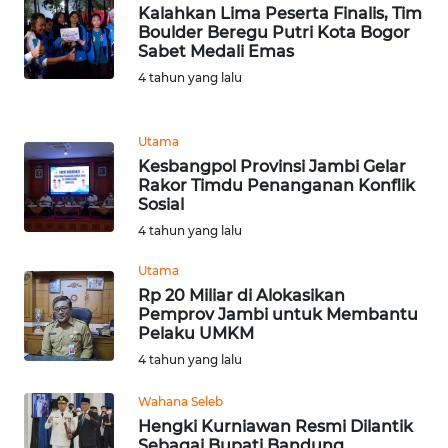
WN
Kalahkan Lima Peserta Finalis, Tim
SULSEL
Boulder Beregu Putri Kota Bogor
Sabet Medali Emas
4 tahun yang lalu
WN
GORONTALO
Utama
WN
Kesbangpol Provinsi Jambi Gelar
SULUT
Rakor Timdu Penanganan Konflik
Sosial
WN
4 tahun yang lalu
MALUKU
Utama
Rp 20 Miliar di Alokasikan
WN
Pemprov Jambi untuk Membantu
MALUT
Pelaku UMKM
4 tahun yang lalu
WN
DAIRI
Wahana Seleb
Hengki Kurniawan Resmi Dilantik
Sebagai Bupati Bandung