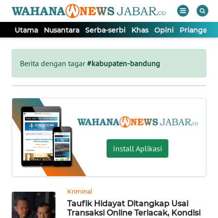
Utama
Nusantara
Serba-serbi
Khas
Opini
Priangan 
WAHANA
Tutup
TV
Berita dengan tagar
#kabupaten-bandung
UTAMA
NUSANTARA
SERBA-
Install Aplikasi
SERBI
KHAS
Kriminal
Taufik Hidayat Ditangkap Usai
OPINI
Transaksi Online Terlacak, Kondisi