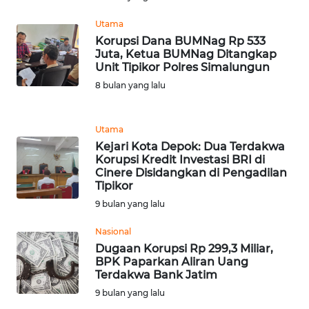
WN
DANAU
Utama
TOBA
Korupsi Dana BUMNag Rp 533
Juta, Ketua BUMNag Ditangkap
Unit Tipikor Polres Simalungun
WN
NIAS
8 bulan yang lalu
WN
Utama
LANGKAT
Kejari Kota Depok: Dua Terdakwa
Korupsi Kredit Investasi BRI di
WN
Cinere Disidangkan di Pengadilan
TAPANULI
Tipikor
SELATAN
9 bulan yang lalu
Nasional
WN
Dugaan Korupsi Rp 299,3 Miliar,
TANJUNG
BPK Paparkan Aliran Uang
LESUNG
Terdakwa Bank Jatim
9 bulan yang lalu
WN