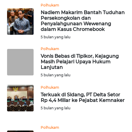
WN
Polhukam
BENGKULU
Nadiem Makarim Bantah Tuduhan
Persekongkolan dan
Penyalahgunaan Wewenang
WN
dalam Kasus Chromebook
LAMPUNG
5 bulan yang lalu
WN
Polhukam
JATENG
Vonis Bebas di Tipikor, Kejagung
Masih Pelajari Upaya Hukum
Lanjutan
WN
5 bulan yang lalu
NUSANTARA
Polhukam
WN
Terkuak di Sidang, PT Delta Setor
JOGJA
Rp 4,4 Miliar ke Pejabat Kemnaker
5 bulan yang lalu
WN
JATIM
Polhukam