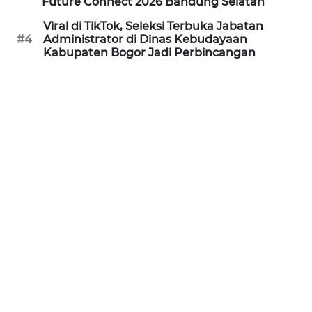
Future Connect 2026 Bandung Selatan
WN
SUBANG
Viral di TikTok, Seleksi Terbuka Jabatan
#4
Administrator di Dinas Kebudayaan
Kabupaten Bogor Jadi Perbincangan
WN
SUKABUMI
WN
PURWAKARTA
WN
PRIANGAN
TIMUR
WN
SEMARANG
WN
SOLO