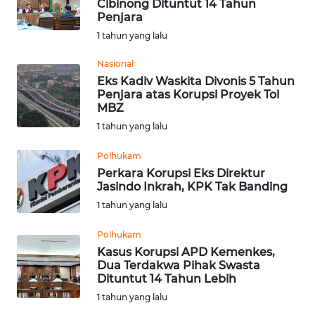
Cibinong Dituntut 14 Tahun
Penjara
WN
1 tahun yang lalu
SAMOSIR
Nasional
Eks Kadiv Waskita Divonis 5 Tahun
WN
Penjara atas Korupsi Proyek Tol
PADANG
MBZ
LAWAS
1 tahun yang lalu
WN
Polhukam
SUMEDANG
Perkara Korupsi Eks Direktur
Jasindo Inkrah, KPK Tak Banding
WN
1 tahun yang lalu
CIANJUR
Polhukam
Kasus Korupsi APD Kemenkes,
WN
Dua Terdakwa Pihak Swasta
KEPULAUAN
Dituntut 14 Tahun Lebih
SERIBU
1 tahun yang lalu