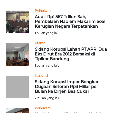
TENTANG
Polhukam
KAMI
Audit Rp1,567 Triliun Sah,
Pembelaan Nadiem Makarim Soal
Kerugian Negara Terpatahkan
PEDOMAN
1 bulan yang lalu
MEDIA
SIBER
Utama
Sidang Korupsi Lahan PT APR, Dua
REDAKSI
Eks Dirut Era 2012 Bersaksi di
Tipikor Bandung
KARIR
1 bulan yang lalu
Nasional
DISCLAIMER
Sidang Korupsi Impor Bongkar
Dugaan Setoran Rp3 Miliar per
Bulan ke Dirjen Bea Cukai
Wahana
News
2 bulan yang lalu
Regional
Polhukam