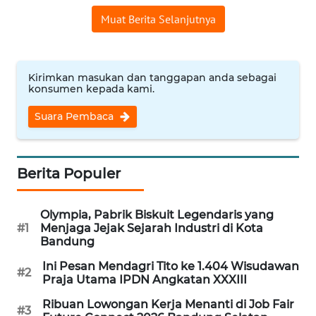
WN
Muat Berita Selanjutnya
TANGERANG
WN
BINJAI
Kirimkan masukan dan tanggapan anda sebagai
konsumen kepada kami.
WN
Suara Pembaca
CIREBON
WN
Berita Populer
INDRAMAYU
Olympia, Pabrik Biskuit Legendaris yang
WN
#1
Menjaga Jejak Sejarah Industri di Kota
KUNINGAN
Bandung
Ini Pesan Mendagri Tito ke 1.404 Wisudawan
WN
#2
Praja Utama IPDN Angkatan XXXIII
MAJALENGKA
Ribuan Lowongan Kerja Menanti di Job Fair
#3