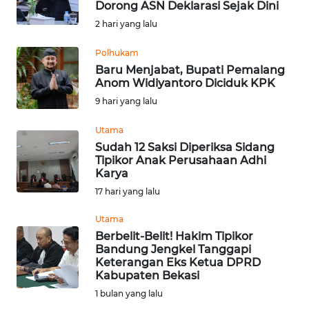
Dorong ASN Deklarasi Sejak Dini
PRIANGAN
2 hari yang lalu
TIMUR
Polhukam
Baru Menjabat, Bupati Pemalang
SUKABUMI
Anom Widiyantoro Diciduk KPK
9 hari yang lalu
PURWAKARTA
Utama
Sudah 12 Saksi Diperiksa Sidang
Informasi
Tipikor Anak Perusahaan Adhi
Karya
INDEKS
17 hari yang lalu
BERITA
Utama
KONTAK
Berbelit-Belit! Hakim Tipikor
KAMI
Bandung Jengkel Tanggapi
Keterangan Eks Ketua DPRD
Kabupaten Bekasi
INFO
1 bulan yang lalu
IKLAN