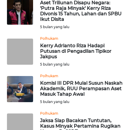
Aset Triliunan Disapu Negara:
WN
'Putra Raja Minyak' Kerry Riza
BALI
Divonis 15 Tahun, Lahan dan SPBU
Ikut Disita
WN
5 bulan yang lalu
KALBAR
Polhukam
Kerry Adrianto Riza Hadapi
WN
Putusan di Pengadilan Tipikor
KALTENG
Jakpus
5 bulan yang lalu
WN
KALTARA
Polhukam
Komisi III DPR Mulai Susun Naskah
Akademik, RUU Perampasan Aset
WN
Masuk Tahap Awal
KALSEL
5 bulan yang lalu
WN
Polhukam
KALTIM
Jaksa Siap Bacakan Tuntutan,
Kasus Minyak Pertamina Rugikan