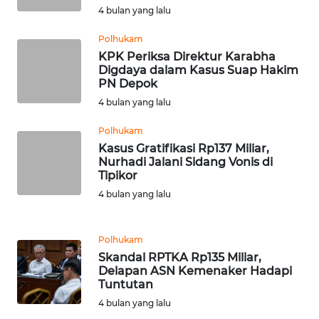
4 bulan yang lalu
WN
NTB
Polhukam
KPK Periksa Direktur Karabha
WN
Digdaya dalam Kasus Suap Hakim
SULTENG
PN Depok
4 bulan yang lalu
WN
Polhukam
SULBAR
Kasus Gratifikasi Rp137 Miliar,
Nurhadi Jalani Sidang Vonis di
WN
Tipikor
BABEL
4 bulan yang lalu
WN
SUMBAR
Polhukam
Skandal RPTKA Rp135 Miliar,
Delapan ASN Kemenaker Hadapi
WN
Tuntutan
SUMSEL
4 bulan yang lalu