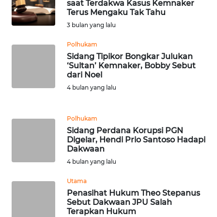
WN
saat Terdakwa Kasus Kemnaker
PAPUA
Terus Mengaku Tak Tahu
3 bulan yang lalu
WN
Polhukam
PAPUA
Sidang Tipikor Bongkar Julukan
BARAT
‘Sultan’ Kemnaker, Bobby Sebut
dari Noel
WN
4 bulan yang lalu
RIAU
Polhukam
WN
SERAMBI
Sidang Perdana Korupsi PGN
Digelar, Hendi Prio Santoso Hadapi
Dakwaan
WN
4 bulan yang lalu
JAMBI
Utama
WN
Penasihat Hukum Theo Stepanus
SULTRA
Sebut Dakwaan JPU Salah
Terapkan Hukum