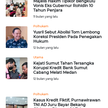
Majelis Hakim Tipikor Bengkulu
Vonis Eks Gubernur Rohidin 10
WN
Tahun Penjara
PAKPAK
11 bulan yang lalu
WN
Polhukam
KARAWANG
Yusril Sebut Abolisi Tom Lembong
Koreksi Presiden Pada Penegakan
Hukum
WN
BEKASI
12 bulan yang lalu
Utama
WN
Kejati Sumut Tahan Tersangka
BOGOR
Korupsi Kredit Bank Sumut
Cabang Melati Medan
WN
12 bulan yang lalu
DEPOK
Polhukam
WN
Kasus Kredit Fiktif, Purnawirawan
TAPANULI
TNI AD Juru Bayar Bekang
UTARA