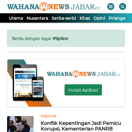
Utama
Nusantara
Serba-serbi
Khas
Opini
Priangan 
WAHANA
Tutup
TV
Berita dengan tagar
#tipikor
UTAMA
NUSANTARA
SERBA-
Install Aplikasi
SERBI
KHAS
Nasional
Konflik Kepentingan Jadi Pemicu
OPINI
Korupsi, Kementerian PANRB