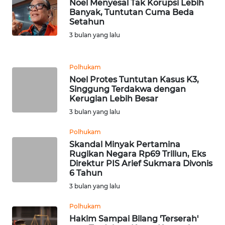
Noel Menyesal Tak Korupsi Lebih
WN
Banyak, Tuntutan Cuma Beda
SUMUT
Setahun
3 bulan yang lalu
WN
JAKARTA
Polhukam
WN
Noel Protes Tuntutan Kasus K3,
JABAR
Singgung Terdakwa dengan
Kerugian Lebih Besar
3 bulan yang lalu
WN
BANTEN
Polhukam
Skandal Minyak Pertamina
WN
Rugikan Negara Rp69 Triliun, Eks
NTT
Direktur PIS Arief Sukmara Divonis
6 Tahun
3 bulan yang lalu
WN
KEPRI
Polhukam
Hakim Sampai Bilang 'Terserah'