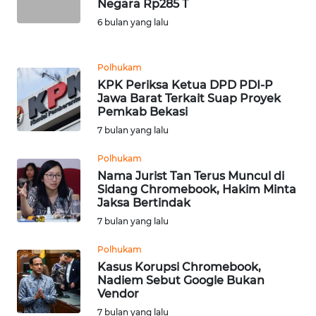
Negara Rp285 T
WN
SULSEL
6 bulan yang lalu
WN
Polhukam
GORONTALO
KPK Periksa Ketua DPD PDI-P
Jawa Barat Terkait Suap Proyek
WN
Pemkab Bekasi
SULUT
7 bulan yang lalu
Polhukam
WN
Nama Jurist Tan Terus Muncul di
MALUKU
Sidang Chromebook, Hakim Minta
Jaksa Bertindak
WN
7 bulan yang lalu
MALUT
Polhukam
Kasus Korupsi Chromebook,
WN
Nadiem Sebut Google Bukan
DAIRI
Vendor
7 bulan yang lalu