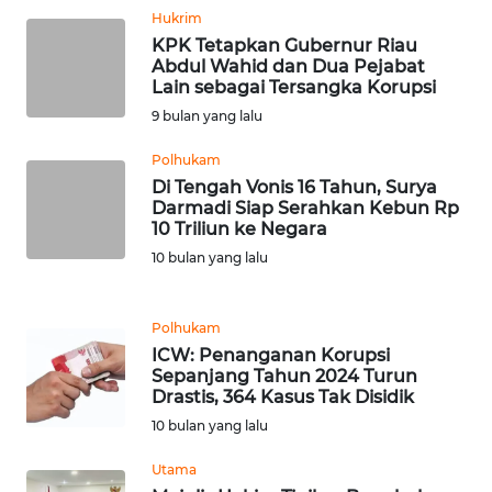
KARO
Hukrim
KPK Tetapkan Gubernur Riau
Abdul Wahid dan Dua Pejabat
WN
Lain sebagai Tersangka Korupsi
SIMALUNGUN
9 bulan yang lalu
WN
Polhukam
LABUHANBATU
Di Tengah Vonis 16 Tahun, Surya
Darmadi Siap Serahkan Kebun Rp
10 Triliun ke Negara
WN
TAPANULI
10 bulan yang lalu
TENGAH
Polhukam
WN DELI
ICW: Penanganan Korupsi
SERDANG
Sepanjang Tahun 2024 Turun
Drastis, 364 Kasus Tak Disidik
WN
10 bulan yang lalu
TEBING
TINGGI
Utama