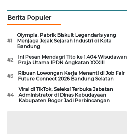
MKLI
Berita Populer
LPKKI
Olympia, Pabrik Biskuit Legendaris yang
LKKI
#1
Menjaga Jejak Sejarah Industri di Kota
Bandung
KOPEKLIN
Ini Pesan Mendagri Tito ke 1.404 Wisudawan
#2
Praja Utama IPDN Angkatan XXXIII
PORTAL
Ribuan Lowongan Kerja Menanti di Job Fair
#3
KONSUMEN
Future Connect 2026 Bandung Selatan
Viral di TikTok, Seleksi Terbuka Jabatan
FORWAMKI
#4
Administrator di Dinas Kebudayaan
Kabupaten Bogor Jadi Perbincangan
ALPERKLINAS
FORJASIDA