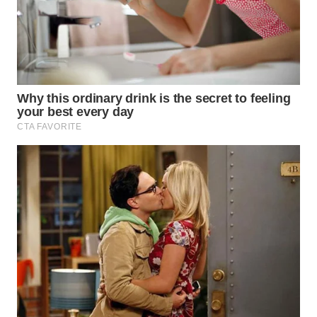
KARO
WN
SIMALUNGUN
WN
LABUHANBATU
WN
TAPANULI
TENGAH
WN DELI
SERDANG
WN
TEBING
TINGGI