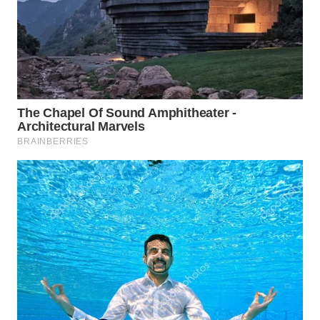
WN
LIKUPANG
WN
LABUANBAJO
WN
BORNEO
Wahana
Media
Group
WAHANA
NEWS
WAHANA
TANI