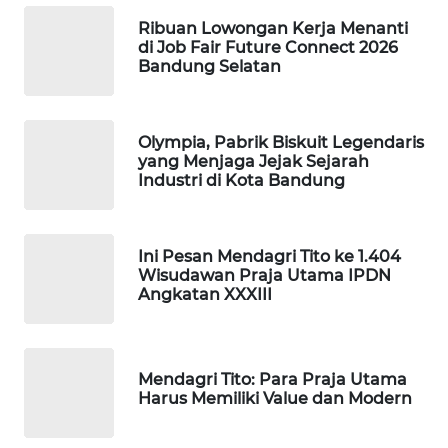
WAHANA
Ribuan Lowongan Kerja Menanti
PERSONA
di Job Fair Future Connect 2026
Bandung Selatan
WAHANA
OTOMOTIF
Olympia, Pabrik Biskuit Legendaris
WAHANA
yang Menjaga Jejak Sejarah
Industri di Kota Bandung
HEALTH
WAHANA
DESA
Ini Pesan Mendagri Tito ke 1.404
Wisudawan Praja Utama IPDN
WISATA
Angkatan XXXIII
LAPAK
WAHANA
Mendagri Tito: Para Praja Utama
Harus Memiliki Value dan Modern
Wahana
Network