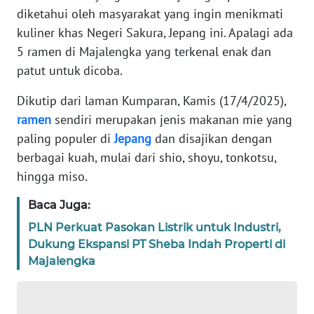
diketahui oleh masyarakat yang ingin menikmati
TENTANG
kuliner khas Negeri Sakura, Jepang ini. Apalagi ada
KAMI
5 ramen di Majalengka yang terkenal enak dan
patut untuk dicoba.
PEDOMAN
MEDIA
Dikutip dari laman Kumparan, Kamis (17/4/2025),
SIBER
ramen
sendiri merupakan jenis makanan mie yang
paling populer di
Jepang
dan disajikan dengan
REDAKSI
berbagai kuah, mulai dari shio, shoyu, tonkotsu,
hingga miso.
KARIR
Baca Juga:
DISCLAIMER
PLN Perkuat Pasokan Listrik untuk Industri,
Dukung Ekspansi PT Sheba Indah Properti di
Wahana
Majalengka
News
Regional