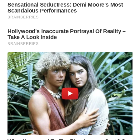
WN
TANGERANG
WN
BINJAI
WN
CIREBON
WN
INDRAMAYU
WN
KUNINGAN
WN
MAJALENGKA