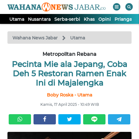
Utama
Nusantara
Serba-serbi
Khas
Opini
Priangan 
WAHANA
Tutup
TV
Wahana News Jabar
Utama
Metropolitan Rebana
UTAMA
Pecinta Mie ala Jepang, Coba
NUSANTARA
Deh 5 Restoran Ramen Enak
Ini di Majalengka
SERBA-
Boby Roska - Utama
SERBI
Kamis, 17 April 2025 - 10:49 WIB
KHAS
OPINI