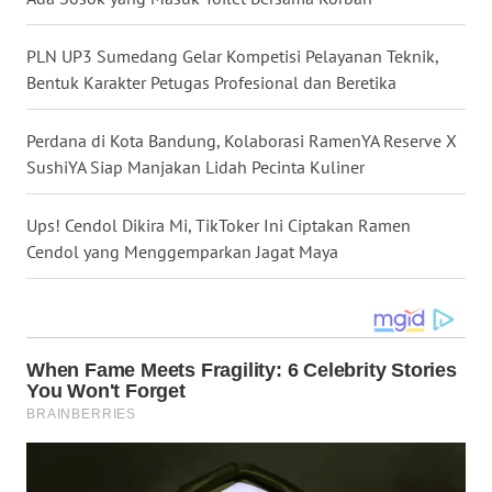
WN
SULSEL
PLN UP3 Sumedang Gelar Kompetisi Pelayanan Teknik,
Bentuk Karakter Petugas Profesional dan Beretika
WN
GORONTALO
Perdana di Kota Bandung, Kolaborasi RamenYA Reserve X
SushiYA Siap Manjakan Lidah Pecinta Kuliner
WN
SULUT
Ups! Cendol Dikira Mi, TikToker Ini Ciptakan Ramen
Cendol yang Menggemparkan Jagat Maya
WN
MALUKU
WN
MALUT
WN
DAIRI