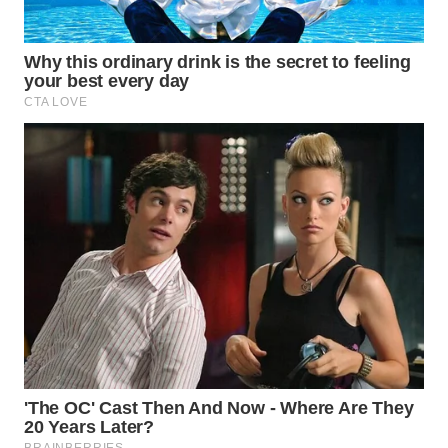
WAHANA
ADVOKAT
WAHANA
INFRASTRUKTUR
WAHANA
KONSUMEN
WAHANA
LISTRIK
WAHANA
TRAVEL
WAHANA
TV