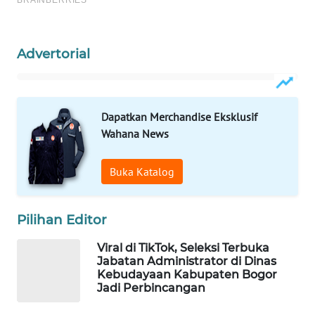
WAHANANEWS
ID
Advertorial
WAHANANEWS
CO ID
WAHANANEWS
Dapatkan Merchandise Eksklusif
NET
Wahana News
WAHANA
Buka Katalog
SPORT
Pilihan Editor
WAHANA
UMKM
Viral di TikTok, Seleksi Terbuka
Jabatan Administrator di Dinas
WAHANA
Kebudayaan Kabupaten Bogor
SELEB
Jadi Perbincangan