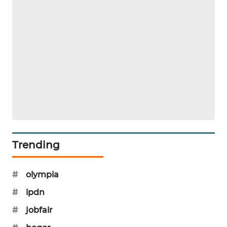
TAMBANG
NEWS
SITUNGIR
NEWS
SIDIKALANG
NEWS
SIBARAGAS
NEWS
Trending
METRO
SIANTAR
#
olympia
NEWS
#
ipdn
METRO
#
jobfair
MEDAN