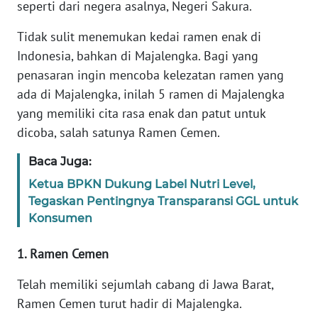
WN
seperti dari negera asalnya, Negeri Sakura.
PAPUA
Tidak sulit menemukan kedai ramen enak di
Indonesia, bahkan di Majalengka. Bagi yang
WN
PAPUA
penasaran ingin mencoba kelezatan ramen yang
BARAT
ada di Majalengka, inilah 5 ramen di Majalengka
yang memiliki cita rasa enak dan patut untuk
WN
dicoba, salah satunya Ramen Cemen.
RIAU
Baca Juga:
WN
Ketua BPKN Dukung Label Nutri Level,
SERAMBI
Tegaskan Pentingnya Transparansi GGL untuk
Konsumen
WN
JAMBI
1. Ramen Cemen
WN
Telah memiliki sejumlah cabang di Jawa Barat,
SULTRA
Ramen Cemen turut hadir di Majalengka.