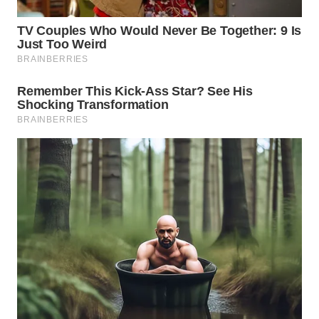
WN
PAKPAK
WN
KARAWANG
WN
BEKASI
WN
BOGOR
WN
DEPOK
WN
TAPANULI
UTARA