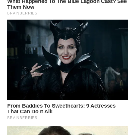
WN
SUBANG
WN
SUKABUMI
WN
PURWAKARTA
WN
PRIANGAN
TIMUR
WN
SEMARANG
WN
SOLO