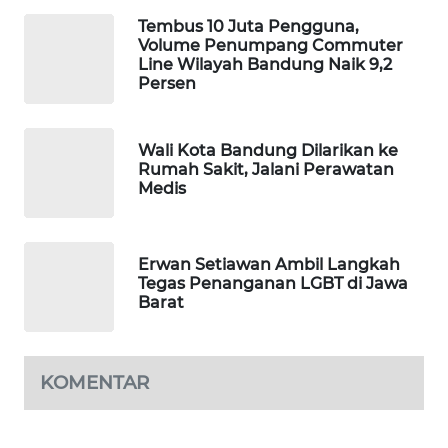
KONSUMEN
Tembus 10 Juta Pengguna,
Volume Penumpang Commuter
LISTRIK
Line Wilayah Bandung Naik 9,2
Persen
MASYARAKAT
KELISTRIKAN
Wali Kota Bandung Dilarikan ke
Rumah Sakit, Jalani Perawatan
WALINKI
Medis
ID
MAWAKA
Erwan Setiawan Ambil Langkah
ID
Tegas Penanganan LGBT di Jawa
Barat
MARTABAT
NET
KOMENTAR
PLN
WATCH