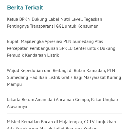
WN
Berita Terkait
BALI
Ketua BPKN Dukung Label Nutri Level, Tegaskan
WN
Pentingnya Transparansi GGL untuk Konsumen
KALBAR
Bupati Majalengka Apresiasi PLN Sumedang Atas
WN
Percepatan Pembangunan SPKLU Center untuk Dukung
KALTENG
Pemudik Kendaraan Listrik
WN
Wujud Kepedulian dan Berbagi di Bulan Ramadan, PLN
KALTARA
Sumedang Hadirkan Listrik Gratis Bagi Masyarakat Kurang
Mampu
WN
KALSEL
Jakarta Belum Aman dari Ancaman Gempa, Pakar Ungkap
Alasannya
WN
KALTIM
Misteri Kematian Bocah di Majalengka, CCTV Tunjukkan
Ada Sosok yang Masuk Toilet Bersama Korban