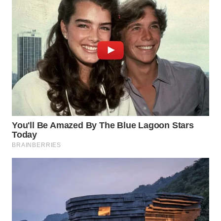
WN
BOROBUDUR
WN
MADURA
WN
SURABAYA
WN
NATUNA
WN
BINTAN
WN
MANDALIKA