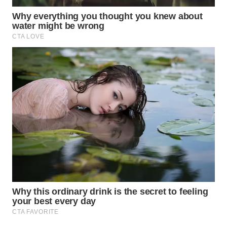
WN
SAMOSIR
WN
PADANG
LAWAS
WN
SUMEDANG
WN
CIANJUR
WN
KEPULAUAN
SERIBU