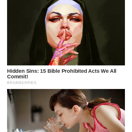
WN
DANAU
TOBA
WN
NIAS
WN
LANGKAT
WN
TAPANULI
SELATAN
WN
TANJUNG
LESUNG
WN