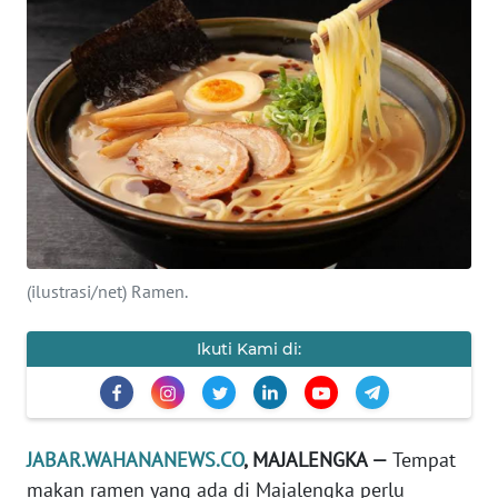
PRIANGAN
TIMUR
SUKABUMI
PURWAKARTA
Informasi
(ilustrasi/net) Ramen.
INDEKS
BERITA
Ikuti Kami di:
KONTAK
KAMI
JABAR.WAHANANEWS.CO
, MAJALENGKA —
Tempat
INFO
IKLAN
makan ramen yang ada di Majalengka perlu