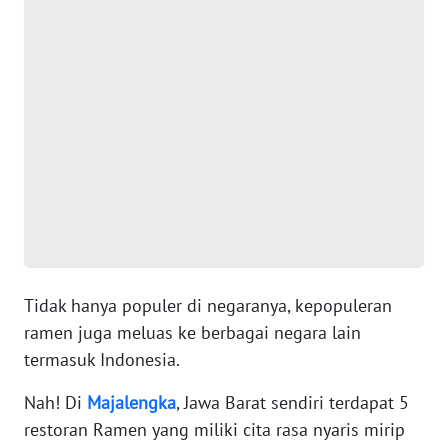
WN
SUMUT
WN
JAKARTA
WN
JABAR
WN
BANTEN
WN
Tidak hanya populer di negaranya, kepopuleran
NTT
ramen juga meluas ke berbagai negara lain
termasuk Indonesia.
WN
KEPRI
Nah! Di
Majalengka
, Jawa Barat sendiri terdapat 5
restoran Ramen yang miliki cita rasa nyaris mirip