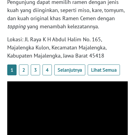
Pengunjung dapat memilih ramen dengan jenis
WN
kuah yang diinginkan, seperti miso, kare, tomyum,
NTB
dan kuah original khas Ramen Cemen dengan
topping
yang menambah kelezatannya.
WN
SULTENG
Lokasi: Jl. Raya K H Abdul Halim No. 165,
Majalengka Kulon, Kecamatan Majalengka,
WN
Kabupaten Majalengka, Jawa Barat 45418
SULBAR
1
2
3
4
Selanjutnya
Lihat Semua
WN
BABEL
WN
SUMBAR
WN
SUMSEL