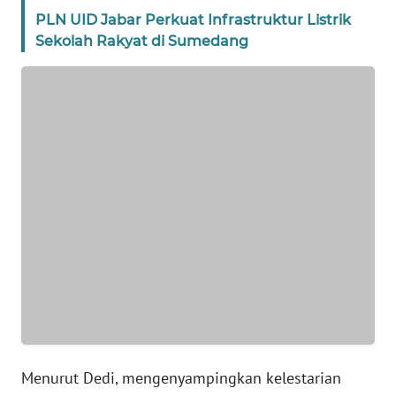
WN
PLN UID Jabar Perkuat Infrastruktur Listrik
SUMUT
Sekolah Rakyat di Sumedang
WN
JAKARTA
WN
JABAR
WN
BANTEN
WN
NTT
WN
KEPRI
Menurut Dedi, mengenyampingkan kelestarian