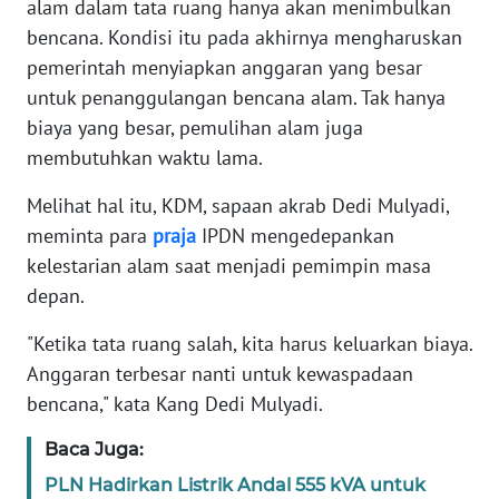
WN
alam dalam tata ruang hanya akan menimbulkan
PAPUA
bencana. Kondisi itu pada akhirnya mengharuskan
pemerintah menyiapkan anggaran yang besar
WN
untuk penanggulangan bencana alam. Tak hanya
PAPUA
biaya yang besar, pemulihan alam juga
BARAT
membutuhkan waktu lama.
WN
Melihat hal itu, KDM, sapaan akrab Dedi Mulyadi,
RIAU
meminta para
praja
IPDN mengedepankan
kelestarian alam saat menjadi pemimpin masa
WN
depan.
SERAMBI
"Ketika tata ruang salah, kita harus keluarkan biaya.
WN
Anggaran terbesar nanti untuk kewaspadaan
JAMBI
bencana," kata Kang Dedi Mulyadi.
WN
Baca Juga:
SULTRA
PLN Hadirkan Listrik Andal 555 kVA untuk