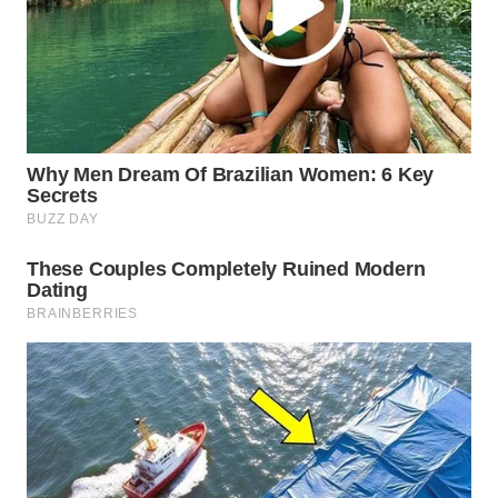
WN
LIKUPANG
WN
LABUANBAJO
WN
BORNEO
Wahana
Media
Group
WAHANA
NEWS
WAHANA
TANI