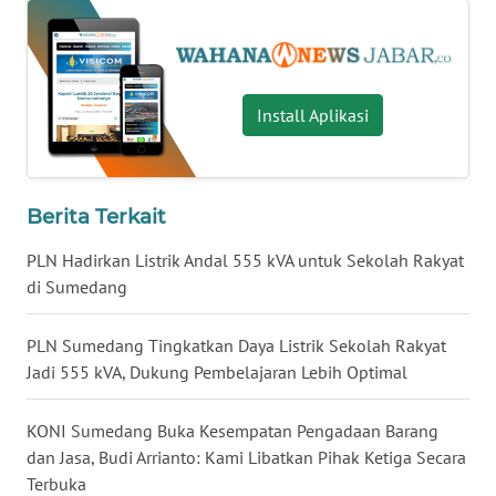
WN
BALI
WN
Install Aplikasi
KALBAR
WN
KALTENG
Berita Terkait
WN
PLN Hadirkan Listrik Andal 555 kVA untuk Sekolah Rakyat
KALTARA
di Sumedang
WN
PLN Sumedang Tingkatkan Daya Listrik Sekolah Rakyat
KALSEL
Jadi 555 kVA, Dukung Pembelajaran Lebih Optimal
WN
KONI Sumedang Buka Kesempatan Pengadaan Barang
KALTIM
dan Jasa, Budi Arrianto: Kami Libatkan Pihak Ketiga Secara
Terbuka