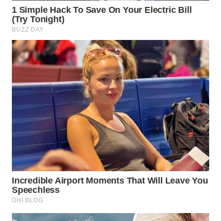
WN
TANGERANG
WN
BINJAI
WN
CIREBON
WN
INDRAMAYU
WN
KUNINGAN
WN
MAJALENGKA