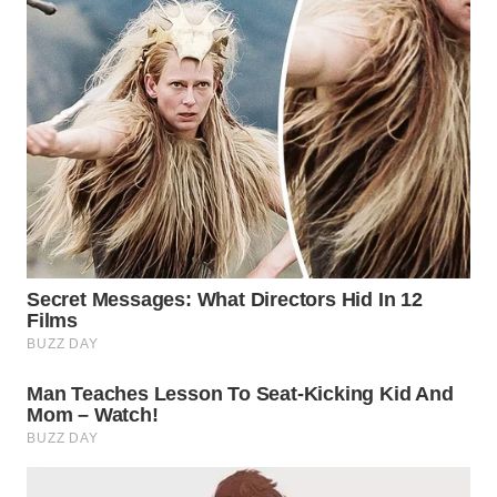
WN
SUBANG
WN
SUKABUMI
WN
PURWAKARTA
WN
PRIANGAN
TIMUR
WN
SEMARANG
WN
SOLO