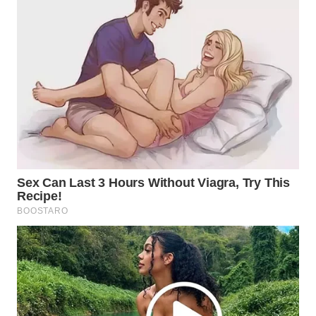
WN
BOROBUDUR
WN
MADURA
WN
SURABAYA
WN
NATUNA
WN
BINTAN
WN
MANDALIKA