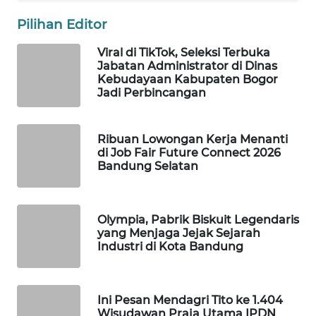
WAHANA
Pilihan Editor
PERSONA
Viral di TikTok, Seleksi Terbuka
WAHANA
Jabatan Administrator di Dinas
OTOMOTIF
Kebudayaan Kabupaten Bogor
Jadi Perbincangan
WAHANA
HEALTH
Ribuan Lowongan Kerja Menanti
di Job Fair Future Connect 2026
WAHANA
Bandung Selatan
DESA
WISATA
Olympia, Pabrik Biskuit Legendaris
LAPAK
yang Menjaga Jejak Sejarah
Industri di Kota Bandung
WAHANA
Wahana
Network
Ini Pesan Mendagri Tito ke 1.404
Wisudawan Praja Utama IPDN