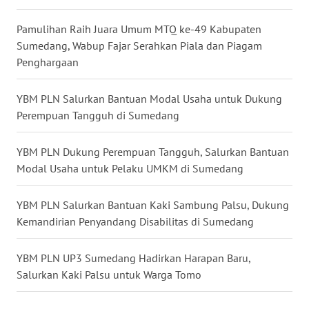
WN
SULSEL
Pamulihan Raih Juara Umum MTQ ke-49 Kabupaten
Sumedang, Wabup Fajar Serahkan Piala dan Piagam
WN
Penghargaan
GORONTALO
YBM PLN Salurkan Bantuan Modal Usaha untuk Dukung
WN
Perempuan Tangguh di Sumedang
SULUT
YBM PLN Dukung Perempuan Tangguh, Salurkan Bantuan
WN
Modal Usaha untuk Pelaku UMKM di Sumedang
MALUKU
YBM PLN Salurkan Bantuan Kaki Sambung Palsu, Dukung
WN
Kemandirian Penyandang Disabilitas di Sumedang
MALUT
YBM PLN UP3 Sumedang Hadirkan Harapan Baru,
WN
Salurkan Kaki Palsu untuk Warga Tomo
DAIRI