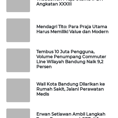
Angkatan XXXIII
KONSUMEN
LISTRIK
MASYARAKAT
Mendagri Tito: Para Praja Utama
Harus Memiliki Value dan Modern
KELISTRIKAN
WALINKI
ID
Tembus 10 Juta Pengguna,
Volume Penumpang Commuter
Line Wilayah Bandung Naik 9,2
MAWAKA
Persen
ID
Wali Kota Bandung Dilarikan ke
MARTABAT
Rumah Sakit, Jalani Perawatan
NET
Medis
PLN
WATCH
Erwan Setiawan Ambil Langkah