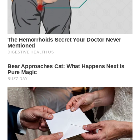
WN
PAKPAK
WN
KARAWANG
WN
BEKASI
WN
BOGOR
WN
DEPOK
WN
TAPANULI
UTARA