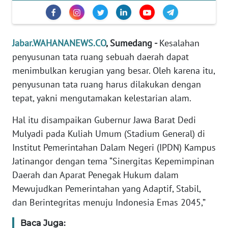
TENTANG
KAMI
Jabar.WAHANANEWS.CO
, Sumedang -
Kesalahan
penyusunan tata ruang sebuah daerah dapat
PEDOMAN
MEDIA
menimbulkan kerugian yang besar. Oleh karena itu,
SIBER
penyusunan tata ruang harus dilakukan dengan
tepat, yakni mengutamakan kelestarian alam.
REDAKSI
Hal itu disampaikan Gubernur Jawa Barat Dedi
KARIR
Mulyadi pada Kuliah Umum (Stadium General) di
Institut Pemerintahan Dalam Negeri (IPDN) Kampus
DISCLAIMER
Jatinangor dengan tema “Sinergitas Kepemimpinan
Daerah dan Aparat Penegak Hukum dalam
Wahana
Mewujudkan Pemerintahan yang Adaptif, Stabil,
News
dan Berintegritas menuju Indonesia Emas 2045,”
Regional
Baca Juga: