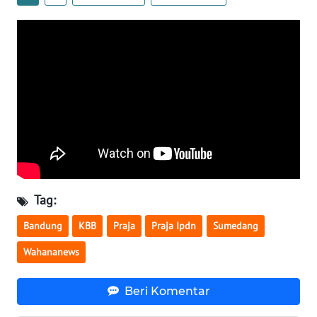
WN
BENGKULU
WN
LAMPUNG
WN
JATENG
WN
NUSANTARA
Tag:
WN
Bandung
KBB
Praja
Praja Ipdn
Sumedang
JOGJA
Wahananews
WN
JATIM
Beri Komentar