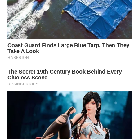
WAHANA
ADVOKAT
WAHANA
INFRASTRUKTUR
WAHANA
KONSUMEN
WAHANA
LISTRIK
WAHANA
TRAVEL
WAHANA
TV