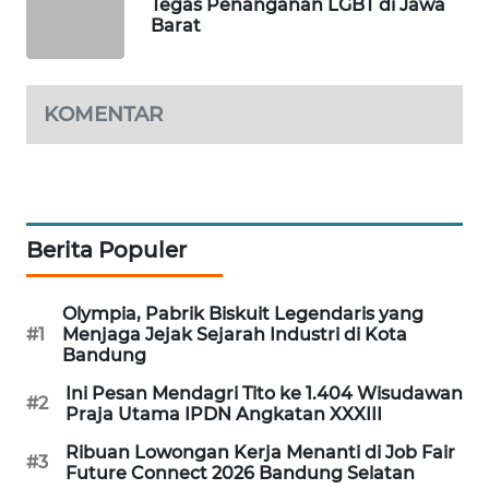
Tegas Penanganan LGBT di Jawa
MKLI
Barat
LPKKI
KOMENTAR
LKKI
KOPEKLIN
Berita Populer
PORTAL
KONSUMEN
Olympia, Pabrik Biskuit Legendaris yang
#1
Menjaga Jejak Sejarah Industri di Kota
FORWAMKI
Bandung
Ini Pesan Mendagri Tito ke 1.404 Wisudawan
ALPERKLINAS
#2
Praja Utama IPDN Angkatan XXXIII
FORJASIDA
Ribuan Lowongan Kerja Menanti di Job Fair
#3
Future Connect 2026 Bandung Selatan