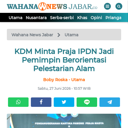
Utama
Nusantara
Serba-serbi
Khas
Opini
Priangan 
WAHANA
Tutup
TV
Wahana News Jabar
Utama
KDM Minta Praja IPDN Jadi
UTAMA
Pemimpin Berorientasi
NUSANTARA
Pelestarian Alam
Boby Roska - Utama
SERBA-
SERBI
Sabtu, 27 Juni 2026 - 10:57 WIB
KHAS
OPINI