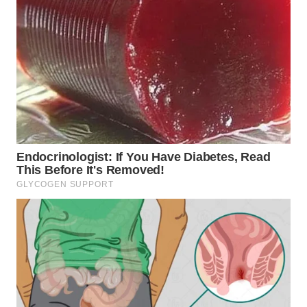
KARO
WN
SIMALUNGUN
WN
LABUHANBATU
WN
TAPANULI
TENGAH
WN DELI
SERDANG
WN
TEBING
TINGGI