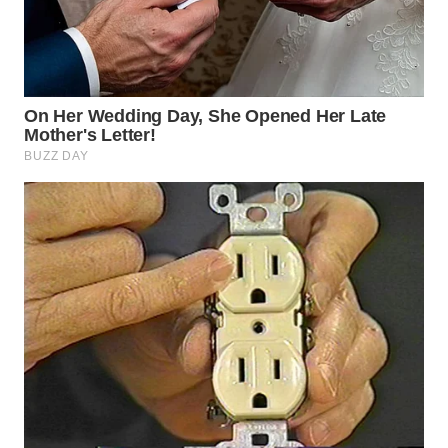
WN
SAMOSIR
WN
PADANG
LAWAS
WN
SUMEDANG
WN
CIANJUR
WN
KEPULAUAN
SERIBU