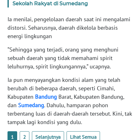
Sekolah Rakyat di Sumedang
WN
NTB
Ia menilai, pengelolaan daerah saat ini mengalami
distorsi. Seharusnya, daerah dikelola berbasis
WN
energi lingkungan
SULTENG
“Sehingga yang terjadi, orang yang menghuni
WN
sebuah daerah yang tidak memahami spirit
SULBAR
leluhurnya, spirit lingkungannya,” ucapnya.
WN
Ia pun menyayangkan kondisi alam yang telah
BABEL
berubah di beberapa daerah, seperti Cimahi,
Kabupaten
Bandung
Barat, Kabupaten Bandung,
WN
dan
Sumedang
. Dahulu, hamparan pohon
SUMBAR
terbentang luas di daerah-daerah tersebut. Kini, tak
tampak lagi kondisi yang dulu.
WN
SUMSEL
1
2
Selanjutnya
Lihat Semua