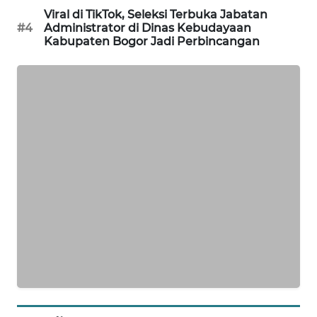
TAMBANG
Viral di TikTok, Seleksi Terbuka Jabatan
#4
Administrator di Dinas Kebudayaan
NEWS
Kabupaten Bogor Jadi Perbincangan
SITUNGIR
NEWS
SIDIKALANG
NEWS
SIBARAGAS
NEWS
METRO
SIANTAR
NEWS
METRO
MEDAN