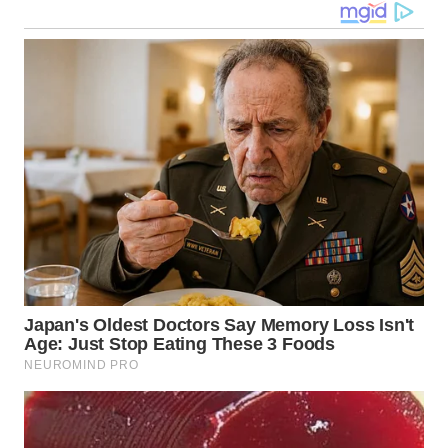
WN
DANAU
TOBA
WN
NIAS
WN
LANGKAT
WN
TAPANULI
SELATAN
WN
TANJUNG
LESUNG
WN