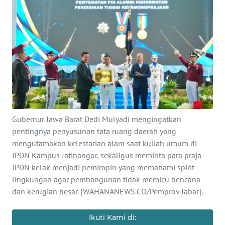
PRIANGAN
TIMUR
SUKABUMI
PURWAKARTA
Informasi
Gubernur Jawa Barat Dedi Mulyadi mengingatkan
pentingnya penyusunan tata ruang daerah yang
INDEKS
mengutamakan kelestarian alam saat kuliah umum di
BERITA
IPDN Kampus Jatinangor, sekaligus meminta para praja
IPDN kelak menjadi pemimpin yang memahami spirit
KONTAK
lingkungan agar pembangunan tidak memicu bencana
KAMI
dan kerugian besar. [WAHANANEWS.CO/Pemprov Jabar].
INFO
IKLAN
Ikuti Kami di: