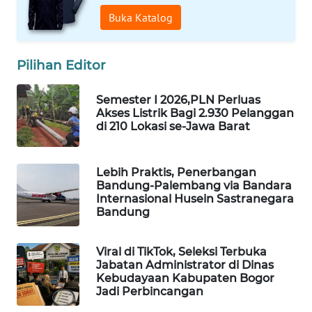
TAMBANG
Buka Katalog
NEWS
Pilihan Editor
SITUNGIR
NEWS
Semester I 2026,PLN Perluas
Akses Listrik Bagi 2.930 Pelanggan
SIDIKALANG
di 210 Lokasi se-Jawa Barat
NEWS
SIBARAGAS
Lebih Praktis, Penerbangan
NEWS
Bandung-Palembang via Bandara
Internasional Husein Sastranegara
Bandung
METRO
SIANTAR
NEWS
Viral di TikTok, Seleksi Terbuka
Jabatan Administrator di Dinas
Kebudayaan Kabupaten Bogor
METRO
Jadi Perbincangan
MEDAN