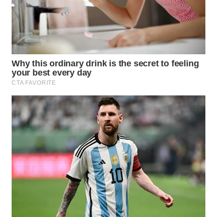
WAHANANEWS
ID
WAHANANEWS
CO ID
WAHANANEWS
NET
WAHANA
SPORT
WAHANA
UMKM
WAHANA
SELEB