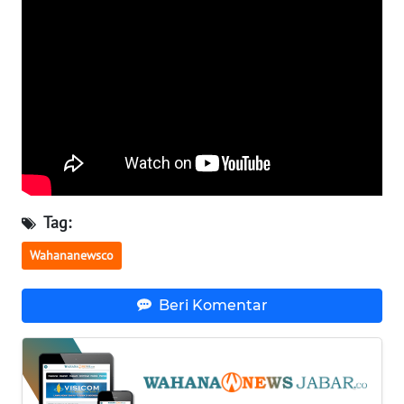
WN
BALI
WN
KALBAR
WN
KALTENG
WN
Tag:
KALTARA
Wahananewsco
WN
KALSEL
Beri Komentar
WN
KALTIM