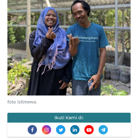
PRIANGAN
TIMUR
SUKABUMI
PURWAKARTA
Informasi
INDEKS
BERITA
foto istimewa.
KONTAK
KAMI
Ikuti Kami di:
INFO
IKLAN