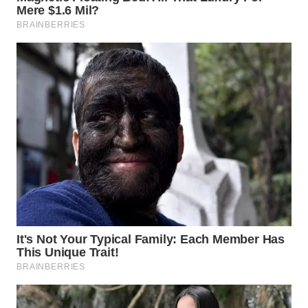
WN
LIKUPANG
WN
LABUANBAJO
WN
BORNEO
Wahana
Media
Group
WAHANA
NEWS
WAHANA
TANI