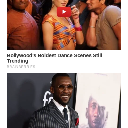
WN
SUBANG
WN
SUKABUMI
WN
PURWAKARTA
WN
PRIANGAN
TIMUR
WN
SEMARANG
WN
SOLO