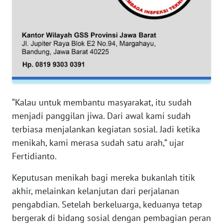
WN
PAPUA
WN
PAPUA
BARAT
WN
RIAU
“Kalau untuk membantu masyarakat, itu sudah
menjadi panggilan jiwa. Dari awal kami sudah
WN
terbiasa menjalankan kegiatan sosial. Jadi ketika
SERAMBI
menikah, kami merasa sudah satu arah,” ujar
Fertidianto.
WN
JAMBI
Keputusan menikah bagi mereka bukanlah titik
akhir, melainkan kelanjutan dari perjalanan
WN
pengabdian. Setelah berkeluarga, keduanya tetap
SULTRA
bergerak di bidang sosial dengan pembagian peran