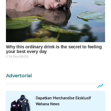
MKLI
LPKKI
LKKI
KOPEKLIN
PORTAL
KONSUMEN
Advertorial
FORWAMKI
ALPERKLINAS
Dapatkan Merchandise Eksklusif
FORJASIDA
Wahana News