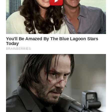
WN
PAKPAK
WN
KARAWANG
WN
BEKASI
WN
BOGOR
WN
DEPOK
WN
TAPANULI
UTARA