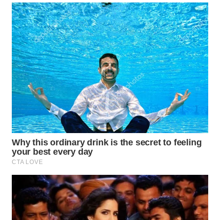
WN
TANGERANG
WN
BINJAI
WN
CIREBON
WN
INDRAMAYU
WN
KUNINGAN
WN
MAJALENGKA