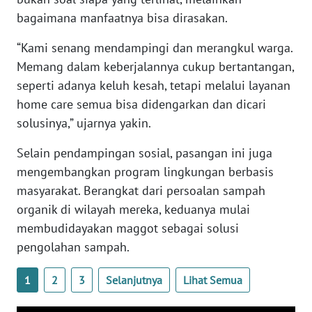
WN
bagaimana manfaatnya bisa dirasakan.
BENGKULU
“Kami senang mendampingi dan merangkul warga.
WN
Memang dalam keberjalannya cukup bertantangan,
LAMPUNG
seperti adanya keluh kesah, tetapi melalui layanan
home care semua bisa didengarkan dan dicari
WN
solusinya,” ujarnya yakin.
JATENG
Selain pendampingan sosial, pasangan ini juga
WN
mengembangkan program lingkungan berbasis
NUSANTARA
masyarakat. Berangkat dari persoalan sampah
organik di wilayah mereka, keduanya mulai
WN
membudidayakan maggot sebagai solusi
JOGJA
pengolahan sampah.
WN
1
2
3
Selanjutnya
Lihat Semua
JATIM