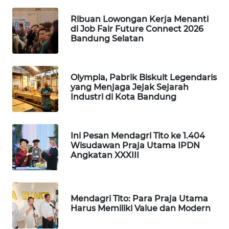
NEWS
Ribuan Lowongan Kerja Menanti
di Job Fair Future Connect 2026
METRO
Bandung Selatan
JAKARTA
NEWS
Olympia, Pabrik Biskuit Legendaris
KRT
yang Menjaga Jejak Sejarah
NEWS
Industri di Kota Bandung
KARING
NEWS
Ini Pesan Mendagri Tito ke 1.404
Wisudawan Praja Utama IPDN
JURNAL
Angkatan XXXIII
MARITIM
HUMBANG
Mendagri Tito: Para Praja Utama
NEWS
Harus Memiliki Value dan Modern
GARONGGANG