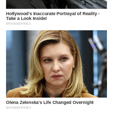
WN
SAMOSIR
WN
PADANG
LAWAS
WN
SUMEDANG
WN
CIANJUR
WN
KEPULAUAN
SERIBU