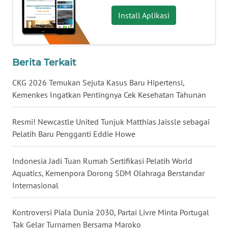
WN
SULSEL
Install Aplikasi
WN
GORONTALO
Berita Terkait
WN
CKG 2026 Temukan Sejuta Kasus Baru Hipertensi,
SULUT
Kemenkes Ingatkan Pentingnya Cek Kesehatan Tahunan
WN
Resmi! Newcastle United Tunjuk Matthias Jaissle sebagai
MALUKU
Pelatih Baru Pengganti Eddie Howe
WN
Indonesia Jadi Tuan Rumah Sertifikasi Pelatih World
MALUT
Aquatics, Kemenpora Dorong SDM Olahraga Berstandar
Internasional
WN
DAIRI
Kontroversi Piala Dunia 2030, Partai Livre Minta Portugal
Tak Gelar Turnamen Bersama Maroko