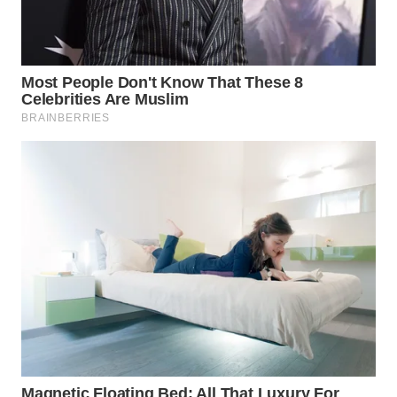
WN
BOROBUDUR
WN
MADURA
WN
SURABAYA
WN
NATUNA
WN
BINTAN
WN
MANDALIKA