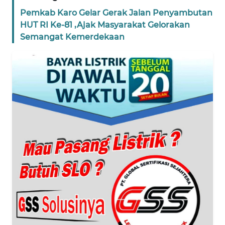
WN
Pemkab Karo Gelar Gerak Jalan Penyambutan
SUMUT
HUT RI Ke-81 ,Ajak Masyarakat Gelorakan
Semangat Kemerdekaan
WN
JAKARTA
WN
JABAR
WN
BANTEN
WN
NTT
WN
KEPRI