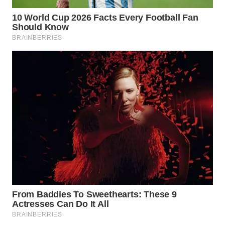
WAHANA
PERSONA
WAHANA
OTOMOTIF
WAHANA
HEALTH
WAHANA
DESA
WISATA
LAPAK
WAHANA
Wahana
Network