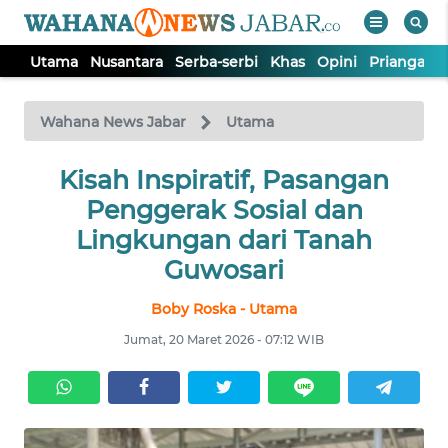
Utama
Nusantara
Serba-serbi
Khas
Opini
Priangan 
WAHANA
Tutup
TV
Wahana News Jabar
Utama
Kisah Inspiratif, Pasangan
UTAMA
Penggerak Sosial dan
NUSANTARA
Lingkungan dari Tanah
Guwosari
SERBA-
Boby Roska - Utama
SERBI
Jumat, 20 Maret 2026 - 07:12 WIB
KHAS
OPINI