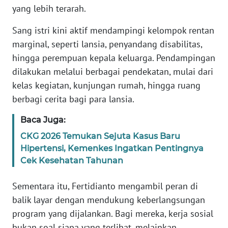
yang lebih terarah.
WN
NTB
Sang istri kini aktif mendampingi kelompok rentan
marginal, seperti lansia, penyandang disabilitas,
WN
hingga perempuan kepala keluarga. Pendampingan
SULTENG
dilakukan melalui berbagai pendekatan, mulai dari
kelas kegiatan, kunjungan rumah, hingga ruang
WN
SULBAR
berbagi cerita bagi para lansia.
Baca Juga:
WN
BABEL
CKG 2026 Temukan Sejuta Kasus Baru
Hipertensi, Kemenkes Ingatkan Pentingnya
Cek Kesehatan Tahunan
WN
SUMBAR
Sementara itu, Fertidianto mengambil peran di
balik layar dengan mendukung keberlangsungan
WN
SUMSEL
program yang dijalankan. Bagi mereka, kerja sosial
bukan soal siapa yang terlihat, melainkan