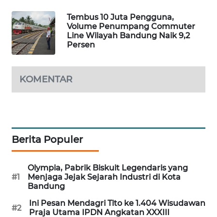
NEWS
Tembus 10 Juta Pengguna,
Volume Penumpang Commuter
FISUELRI
Line Wilayah Bandung Naik 9,2
Persen
ID
ENERGI
KOMENTAR
NEWS
CILEUNGSI
NEWS
Berita Populer
BERKAT
NEWS
Olympia, Pabrik Biskuit Legendaris yang
#1
Menjaga Jejak Sejarah Industri di Kota
BERAMPU
Bandung
NEWS
Ini Pesan Mendagri Tito ke 1.404 Wisudawan
#2
Praja Utama IPDN Angkatan XXXIII
ANUGERAH