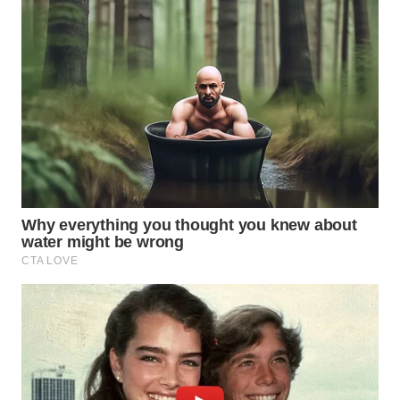
KARO
WN
SIMALUNGUN
WN
LABUHANBATU
WN
TAPANULI
TENGAH
WN DELI
SERDANG
WN
TEBING
TINGGI