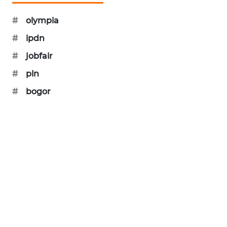
#
olympia
#
ipdn
#
jobfair
#
pln
#
bogor