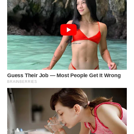
WAHANA
ADVOKAT
WAHANA
INFRASTRUKTUR
WAHANA
KONSUMEN
WAHANA
LISTRIK
WAHANA
TRAVEL
WAHANA
TV