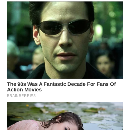
KONSUMEN
LISTRIK
MASYARAKAT
KELISTRIKAN
WALINKI
ID
MAWAKA
ID
MARTABAT
NET
PLN
WATCH