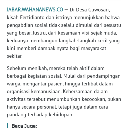
JABAR.WAHANANEWS.CO
—
Di Desa Guwosari,
TENTANG
kisah Fertidianto dan istrinya menunjukkan bahwa
KAMI
pengabdian sosial tidak selalu dimulai dari sesuatu
yang besar. Justru, dari kesamaan visi sejak muda,
PEDOMAN
MEDIA
keduanya membangun langkah-langkah kecil yang
SIBER
kini memberi dampak nyata bagi masyarakat
sekitar.
REDAKSI
Sebelum menikah, mereka telah aktif dalam
KARIR
berbagai kegiatan sosial. Mulai dari pendampingan
warga, mengantar pasien, hingga terlibat dalam
DISCLAIMER
organisasi kemanusiaan. Kebersamaan dalam
aktivitas tersebut menumbuhkan kecocokan, bukan
Wahana
hanya secara personal, tetapi juga dalam cara
News
pandang terhadap kehidupan.
Regional
Baca Juga: