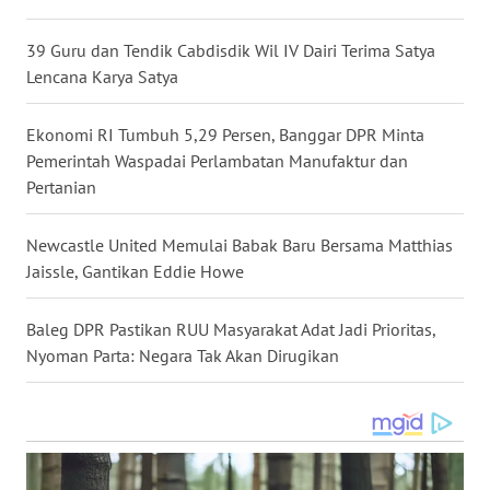
WN
DANAU
39 Guru dan Tendik Cabdisdik Wil IV Dairi Terima Satya
TOBA
Lencana Karya Satya
WN
NIAS
Ekonomi RI Tumbuh 5,29 Persen, Banggar DPR Minta
Pemerintah Waspadai Perlambatan Manufaktur dan
Pertanian
WN
LANGKAT
Newcastle United Memulai Babak Baru Bersama Matthias
WN
Jaissle, Gantikan Eddie Howe
TAPANULI
SELATAN
Baleg DPR Pastikan RUU Masyarakat Adat Jadi Prioritas,
Nyoman Parta: Negara Tak Akan Dirugikan
WN
TANJUNG
LESUNG
WN