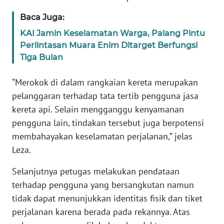
WN
Baca Juga:
NTB
KAI Jamin Keselamatan Warga, Palang Pintu
Perlintasan Muara Enim Ditarget Berfungsi
WN
Tiga Bulan
SULTENG
“Merokok di dalam rangkaian kereta merupakan
WN
pelanggaran terhadap tata tertib pengguna jasa
SULBAR
kereta api. Selain mengganggu kenyamanan
WN
pengguna lain, tindakan tersebut juga berpotensi
BABEL
membahayakan keselamatan perjalanan,” jelas
Leza.
WN
SUMBAR
Selanjutnya petugas melakukan pendataan
terhadap pengguna yang bersangkutan namun
WN
tidak dapat menunjukkan identitas fisik dan tiket
SUMSEL
perjalanan karena berada pada rekannya. Atas