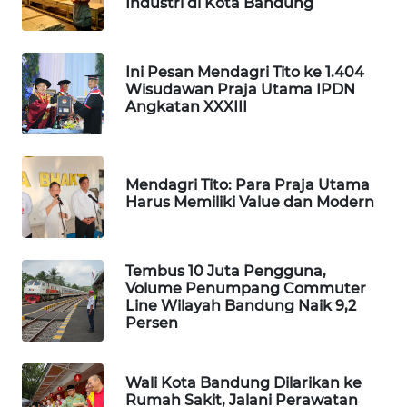
Industri di Kota Bandung
KONSUMEN
LISTRIK
Ini Pesan Mendagri Tito ke 1.404
Wisudawan Praja Utama IPDN
MASYARAKAT
Angkatan XXXIII
KELISTRIKAN
WALINKI
ID
Mendagri Tito: Para Praja Utama
Harus Memiliki Value dan Modern
MAWAKA
ID
Tembus 10 Juta Pengguna,
Volume Penumpang Commuter
MARTABAT
Line Wilayah Bandung Naik 9,2
NET
Persen
PLN
WATCH
Wali Kota Bandung Dilarikan ke
Rumah Sakit, Jalani Perawatan