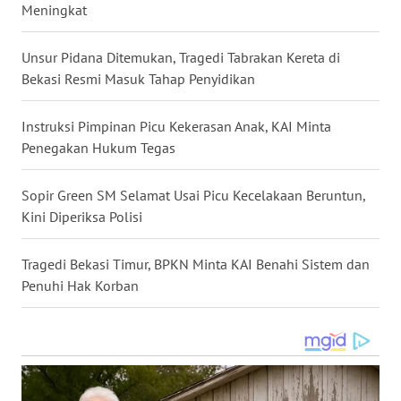
WN
Meningkat
DANAU
TOBA
Unsur Pidana Ditemukan, Tragedi Tabrakan Kereta di
Bekasi Resmi Masuk Tahap Penyidikan
WN
NIAS
Instruksi Pimpinan Picu Kekerasan Anak, KAI Minta
Penegakan Hukum Tegas
WN
LANGKAT
Sopir Green SM Selamat Usai Picu Kecelakaan Beruntun,
Kini Diperiksa Polisi
WN
TAPANULI
SELATAN
Tragedi Bekasi Timur, BPKN Minta KAI Benahi Sistem dan
Penuhi Hak Korban
WN
TANJUNG
LESUNG
WN