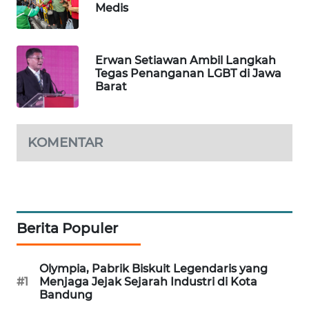
Medis
MKLI
LPKKI
Erwan Setiawan Ambil Langkah
Tegas Penanganan LGBT di Jawa
Barat
LKKI
KOPEKLIN
KOMENTAR
PORTAL
KONSUMEN
FORWAMKI
Berita Populer
ALPERKLINAS
Olympia, Pabrik Biskuit Legendaris yang
#1
Menjaga Jejak Sejarah Industri di Kota
FORJASIDA
Bandung