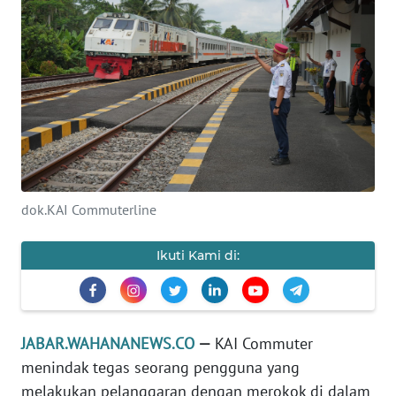
PRIANGAN
TIMUR
SUKABUMI
PURWAKARTA
Informasi
dok.KAI Commuterline
INDEKS
BERITA
Ikuti Kami di:
KONTAK
KAMI
JABAR.WAHANANEWS.CO
—
KAI Commuter
INFO
menindak tegas seorang pengguna yang
IKLAN
melakukan pelanggaran dengan merokok di dalam