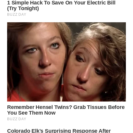
WN
BOROBUDUR
WN
MADURA
WN
SURABAYA
WN
NATUNA
WN
BINTAN
WN
MANDALIKA