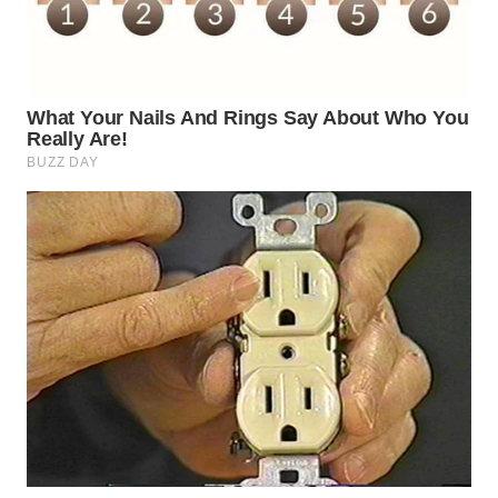
WN
SUBANG
WN
SUKABUMI
WN
PURWAKARTA
WN
PRIANGAN
TIMUR
WN
SEMARANG
WN
SOLO