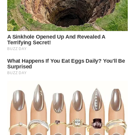
WN
TANGERANG
WN
BINJAI
WN
CIREBON
WN
INDRAMAYU
WN
KUNINGAN
WN
MAJALENGKA