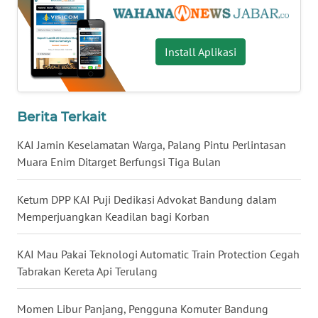
WN
SULSEL
Install Aplikasi
WN
GORONTALO
WN
Berita Terkait
SULUT
KAI Jamin Keselamatan Warga, Palang Pintu Perlintasan
Muara Enim Ditarget Berfungsi Tiga Bulan
WN
MALUKU
Ketum DPP KAI Puji Dedikasi Advokat Bandung dalam
WN
Memperjuangkan Keadilan bagi Korban
MALUT
KAI Mau Pakai Teknologi Automatic Train Protection Cegah
WN
Tabrakan Kereta Api Terulang
DAIRI
Momen Libur Panjang, Pengguna Komuter Bandung