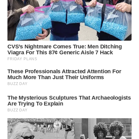
WN
PAKPAK
WN
KARAWANG
WN
BEKASI
WN
BOGOR
WN
DEPOK
WN
TAPANULI
UTARA