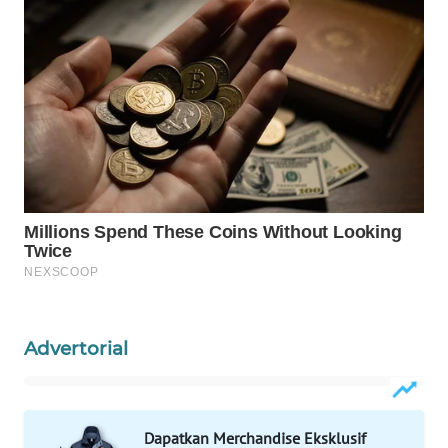
WAHANANEWS
ID
WAHANANEWS
CO ID
WAHANANEWS
NET
WAHANA
SPORT
WAHANA
UMKM
Advertorial
WAHANA
SELEB
Dapatkan Merchandise Eksklusif