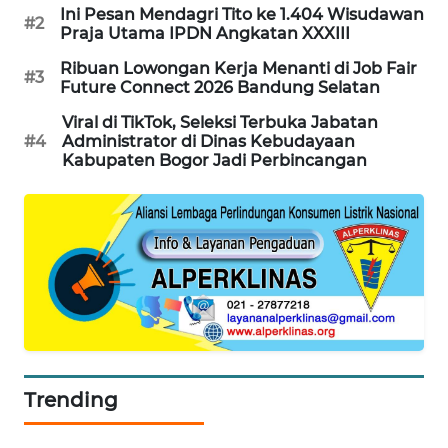
Ini Pesan Mendagri Tito ke 1.404 Wisudawan
TAMBANG
#2
Praja Utama IPDN Angkatan XXXIII
NEWS
Ribuan Lowongan Kerja Menanti di Job Fair
#3
Future Connect 2026 Bandung Selatan
SITUNGIR
NEWS
Viral di TikTok, Seleksi Terbuka Jabatan
#4
Administrator di Dinas Kebudayaan
Kabupaten Bogor Jadi Perbincangan
SIDIKALANG
NEWS
SIBARAGAS
NEWS
METRO
SIANTAR
NEWS
Trending
METRO
MEDAN