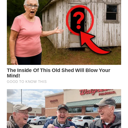
KARO
WN
SIMALUNGUN
WN
LABUHANBATU
WN
TAPANULI
TENGAH
WN DELI
SERDANG
WN
TEBING
TINGGI