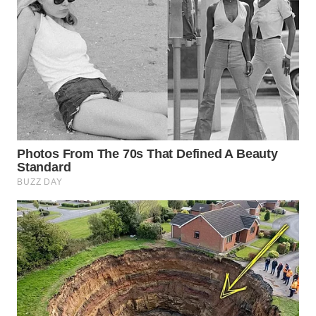
WN
SAMOSIR
WN
PADANG
LAWAS
WN
SUMEDANG
WN
CIANJUR
WN
KEPULAUAN
SERIBU