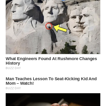
WAHANA
ADVOKAT
WAHANA
INFRASTRUKTUR
WAHANA
KONSUMEN
WAHANA
LISTRIK
WAHANA
TRAVEL
WAHANA
TV