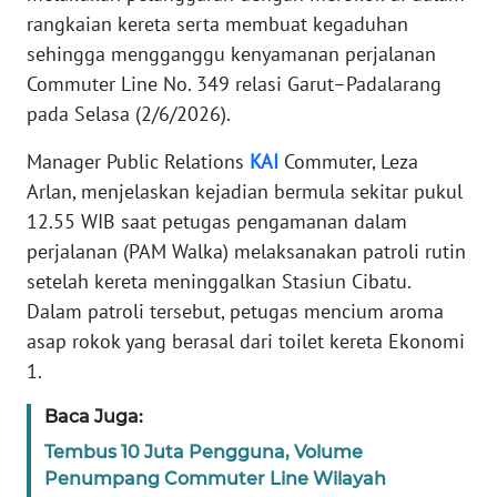
rangkaian kereta serta membuat kegaduhan
TENTANG
sehingga mengganggu kenyamanan perjalanan
KAMI
Commuter Line No. 349 relasi Garut–Padalarang
pada Selasa (2/6/2026).
PEDOMAN
MEDIA
Manager Public Relations
KAI
Commuter, Leza
SIBER
Arlan, menjelaskan kejadian bermula sekitar pukul
12.55 WIB saat petugas pengamanan dalam
REDAKSI
perjalanan (PAM Walka) melaksanakan patroli rutin
setelah kereta meninggalkan Stasiun Cibatu.
KARIR
Dalam patroli tersebut, petugas mencium aroma
asap rokok yang berasal dari toilet kereta Ekonomi
DISCLAIMER
1.
Wahana
Baca Juga:
News
Regional
Tembus 10 Juta Pengguna, Volume
Penumpang Commuter Line Wilayah