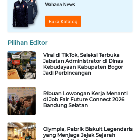
WAHANA
Wahana News
PERSONA
Buka Katalog
WAHANA
OTOMOTIF
Pilihan Editor
WAHANA
Viral di TikTok, Seleksi Terbuka
HEALTH
Jabatan Administrator di Dinas
Kebudayaan Kabupaten Bogor
Jadi Perbincangan
WAHANA
DESA
WISATA
Ribuan Lowongan Kerja Menanti
di Job Fair Future Connect 2026
LAPAK
Bandung Selatan
WAHANA
Wahana
Olympia, Pabrik Biskuit Legendaris
Network
yang Menjaga Jejak Sejarah