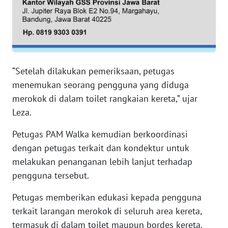
WN
PAPUA
WN
PAPUA
BARAT
“Setelah dilakukan pemeriksaan, petugas
menemukan seorang pengguna yang diduga
WN
merokok di dalam toilet rangkaian kereta,” ujar
RIAU
Leza.
WN
Petugas PAM Walka kemudian berkoordinasi
SERAMBI
dengan petugas terkait dan kondektur untuk
melakukan penanganan lebih lanjut terhadap
WN
JAMBI
pengguna tersebut.
Petugas memberikan edukasi kepada pengguna
WN
terkait larangan merokok di seluruh area kereta,
SULTRA
termasuk di dalam toilet maupun bordes kereta.