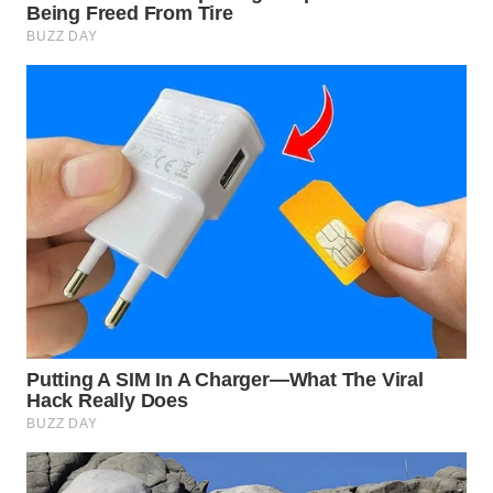
WN
LIKUPANG
WN
LABUANBAJO
WN
BORNEO
Wahana
Media
Group
WAHANA
NEWS
WAHANA
TANI