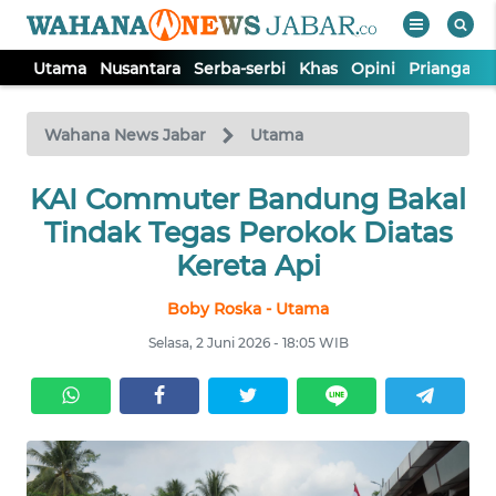
Utama
Nusantara
Serba-serbi
Khas
Opini
Priangan 
WAHANA
Tutup
TV
Wahana News Jabar
Utama
KAI Commuter Bandung Bakal
UTAMA
Tindak Tegas Perokok Diatas
NUSANTARA
Kereta Api
Boby Roska - Utama
SERBA-
SERBI
Selasa, 2 Juni 2026 - 18:05 WIB
KHAS
OPINI