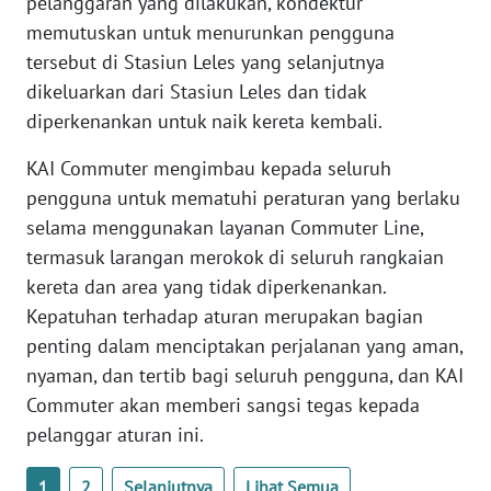
pelanggaran yang dilakukan, kondektur
WN
memutuskan untuk menurunkan pengguna
BENGKULU
tersebut di Stasiun Leles yang selanjutnya
dikeluarkan dari Stasiun Leles dan tidak
WN
diperkenankan untuk naik kereta kembali.
LAMPUNG
KAI Commuter mengimbau kepada seluruh
WN
pengguna untuk mematuhi peraturan yang berlaku
JATENG
selama menggunakan layanan Commuter Line,
termasuk larangan merokok di seluruh rangkaian
WN
kereta dan area yang tidak diperkenankan.
NUSANTARA
Kepatuhan terhadap aturan merupakan bagian
WN
penting dalam menciptakan perjalanan yang aman,
JOGJA
nyaman, dan tertib bagi seluruh pengguna, dan KAI
Commuter akan memberi sangsi tegas kepada
WN
pelanggar aturan ini.
JATIM
1
2
Selanjutnya
Lihat Semua