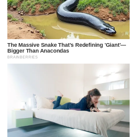
WN
PAKPAK
WN
KARAWANG
WN
BEKASI
WN
BOGOR
WN
DEPOK
WN
TAPANULI
UTARA