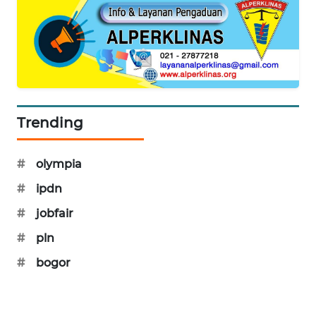
NEWS
AKHLAK
ID
PERAPKI
NEWS
Trending
SONYA
#
olympia
ASA
NEWS
#
ipdn
#
jobfair
#
pln
#
bogor