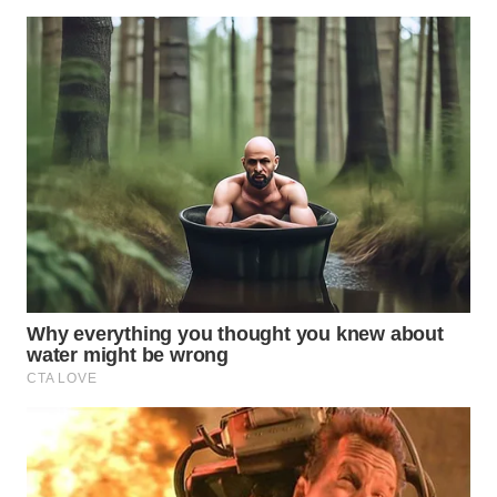
WN
TANGERANG
WN
BINJAI
WN
CIREBON
WN
INDRAMAYU
WN
KUNINGAN
WN
MAJALENGKA