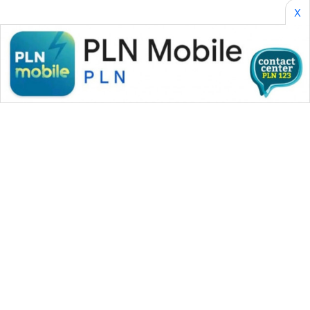
X
WAHANA MEDIA GROUP
|
|
|
WAHANA NEWS co
WAHANA TANI
WAHANA ADVOKAT
|
|
WAHANA INFRASTRUKTUR
WAHANA KONSUMEN