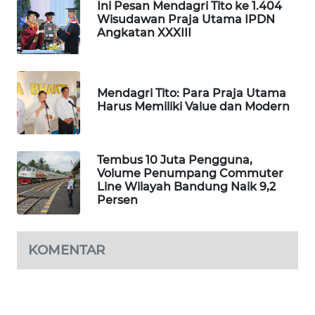
NEWS
Ini Pesan Mendagri Tito ke 1.404
Wisudawan Praja Utama IPDN
Angkatan XXXIII
METRO
JAKARTA
NEWS
Mendagri Tito: Para Praja Utama
Harus Memiliki Value dan Modern
KRT
NEWS
KARING
Tembus 10 Juta Pengguna,
Volume Penumpang Commuter
NEWS
Line Wilayah Bandung Naik 9,2
Persen
JURNAL
MARITIM
KOMENTAR
HUMBANG
NEWS
GARONGGANG