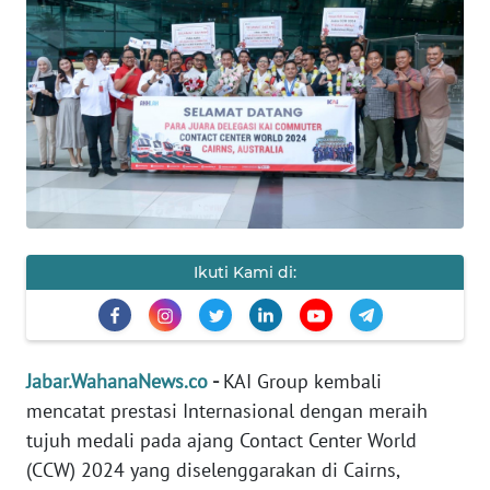
PRIANGAN
TIMUR
SUKABUMI
PURWAKARTA
Informasi
Ikuti Kami di:
INDEKS
BERITA
KONTAK
Jabar.WahanaNews.co
-
KAI Group kembali
KAMI
mencatat prestasi Internasional dengan meraih
tujuh medali pada ajang Contact Center World
INFO
(CCW) 2024 yang diselenggarakan di Cairns,
IKLAN