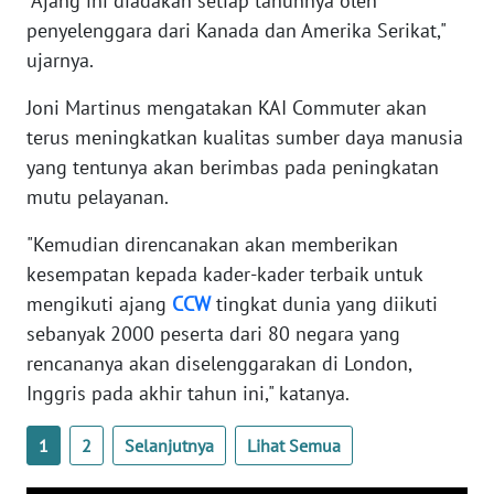
"Ajang ini diadakan setiap tahunnya oleh
WN
penyelenggara dari Kanada dan Amerika Serikat,"
BENGKULU
ujarnya.
WN
Joni Martinus mengatakan KAI Commuter akan
LAMPUNG
terus meningkatkan kualitas sumber daya manusia
yang tentunya akan berimbas pada peningkatan
WN
mutu pelayanan.
JATENG
"Kemudian direncanakan akan memberikan
WN
kesempatan kepada kader-kader terbaik untuk
NUSANTARA
mengikuti ajang
CCW
tingkat dunia yang diikuti
sebanyak 2000 peserta dari 80 negara yang
WN
rencananya akan diselenggarakan di London,
JOGJA
Inggris pada akhir tahun ini," katanya.
WN
1
2
Selanjutnya
Lihat Semua
JATIM