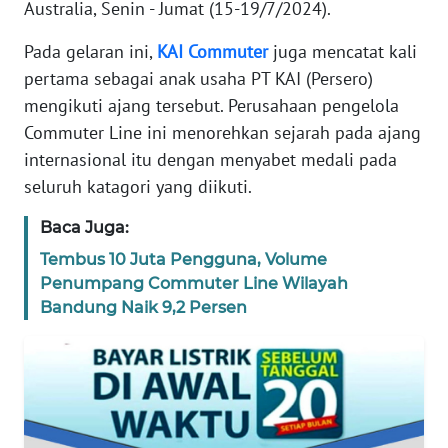
Australia, Senin - Jumat (15-19/7/2024).
TENTANG
Pada gelaran ini,
KAI
Commuter
juga mencatat kali
KAMI
pertama sebagai anak usaha PT KAI (Persero)
mengikuti ajang tersebut. Perusahaan pengelola
PEDOMAN
Commuter Line ini menorehkan sejarah pada ajang
MEDIA
SIBER
internasional itu dengan menyabet medali pada
seluruh katagori yang diikuti.
REDAKSI
Baca Juga:
Tembus 10 Juta Pengguna, Volume
KARIR
Penumpang Commuter Line Wilayah
Bandung Naik 9,2 Persen
DISCLAIMER
Wahana
News
Regional