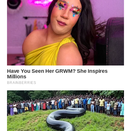
KARO
WN
SIMALUNGUN
WN
LABUHANBATU
WN
TAPANULI
TENGAH
WN DELI
SERDANG
WN
TEBING
TINGGI