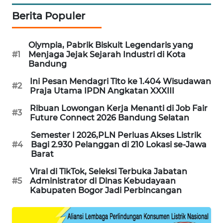
NEWS
Berita Populer
FISUELRI
Olympia, Pabrik Biskuit Legendaris yang
ID
#1
Menjaga Jejak Sejarah Industri di Kota
Bandung
ENERGI
Ini Pesan Mendagri Tito ke 1.404 Wisudawan
NEWS
#2
Praja Utama IPDN Angkatan XXXIII
Ribuan Lowongan Kerja Menanti di Job Fair
CILEUNGSI
#3
Future Connect 2026 Bandung Selatan
NEWS
Semester I 2026,PLN Perluas Akses Listrik
#4
Bagi 2.930 Pelanggan di 210 Lokasi se-Jawa
BERKAT
Barat
NEWS
Viral di TikTok, Seleksi Terbuka Jabatan
#5
Administrator di Dinas Kebudayaan
BERAMPU
Kabupaten Bogor Jadi Perbincangan
NEWS
ANUGERAH