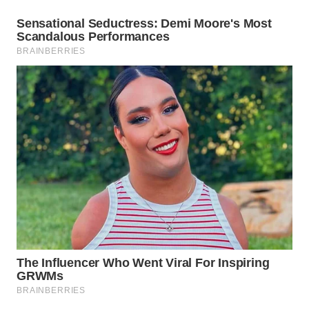
KONSUMEN
LISTRIK
MASYARAKAT
KELISTRIKAN
WALINKI
ID
MAWAKA
ID
MARTABAT
NET
PLN
WATCH