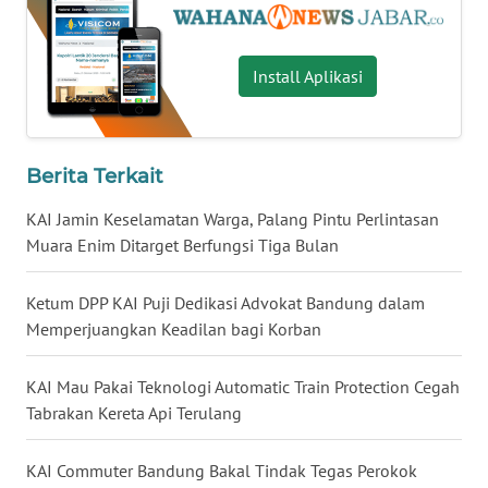
WN
SULSEL
Install Aplikasi
WN
GORONTALO
WN
Berita Terkait
SULUT
KAI Jamin Keselamatan Warga, Palang Pintu Perlintasan
Muara Enim Ditarget Berfungsi Tiga Bulan
WN
MALUKU
Ketum DPP KAI Puji Dedikasi Advokat Bandung dalam
Memperjuangkan Keadilan bagi Korban
WN
MALUT
KAI Mau Pakai Teknologi Automatic Train Protection Cegah
WN
Tabrakan Kereta Api Terulang
DAIRI
KAI Commuter Bandung Bakal Tindak Tegas Perokok