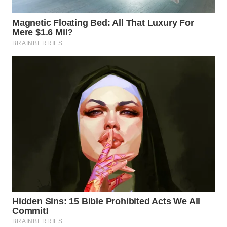
WN
SAMOSIR
WN
PADANG
LAWAS
WN
SUMEDANG
WN
CIANJUR
WN
KEPULAUAN
SERIBU