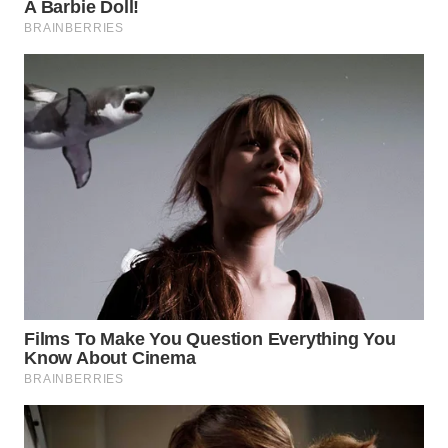
WN
LIKUPANG
WN
LABUANBAJO
WN
BORNEO
Wahana
Media
Group
WAHANA
NEWS
WAHANA
TANI