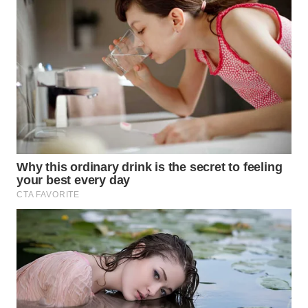
WAHANA
ADVOKAT
WAHANA
INFRASTRUKTUR
WAHANA
KONSUMEN
WAHANA
LISTRIK
WAHANA
TRAVEL
WAHANA
TV