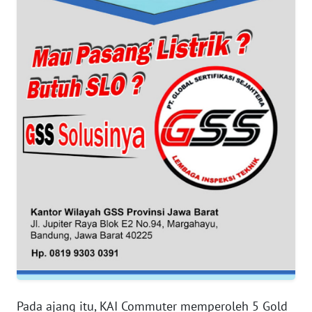
WN
SUMUT
WN
JAKARTA
WN
JABAR
WN
BANTEN
WN
NTT
WN
KEPRI
Pada ajang itu, KAI Commuter memperoleh 5 Gold