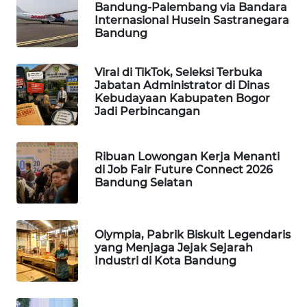
Bandung-Palembang via Bandara
TAMBANG
Internasional Husein Sastranegara
NEWS
Bandung
SITUNGIR
Viral di TikTok, Seleksi Terbuka
NEWS
Jabatan Administrator di Dinas
Kebudayaan Kabupaten Bogor
Jadi Perbincangan
SIDIKALANG
NEWS
Ribuan Lowongan Kerja Menanti
SIBARAGAS
di Job Fair Future Connect 2026
NEWS
Bandung Selatan
METRO
SIANTAR
Olympia, Pabrik Biskuit Legendaris
NEWS
yang Menjaga Jejak Sejarah
Industri di Kota Bandung
METRO
MEDAN