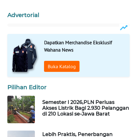
MKLI
Advertorial
LPKKI
LKKI
Dapatkan Merchandise Eksklusif
Wahana News
KOPEKLIN
Buka Katalog
PORTAL
KONSUMEN
Pilihan Editor
FORWAMKI
Semester I 2026,PLN Perluas
Akses Listrik Bagi 2.930 Pelanggan
ALPERKLINAS
di 210 Lokasi se-Jawa Barat
FORJASIDA
Lebih Praktis, Penerbangan