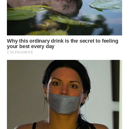
WAHANANEWS
ID
WAHANANEWS
CO ID
WAHANANEWS
NET
WAHANA
SPORT
WAHANA
UMKM
WAHANA
SELEB