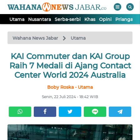
Utama
Nusantara
Serba-serbi
Khas
Opini
Priangan 
WAHANA
Tutup
TV
Wahana News Jabar
Utama
KAI Commuter dan KAI Group
UTAMA
Raih 7 Medali di Ajang Contact
NUSANTARA
Center World 2024 Australia
Boby Roska - Utama
SERBA-
SERBI
Senin, 22 Juli 2024 - 18:42 WIB
KHAS
OPINI