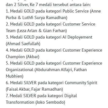
WN
dan 2 Silver, Ke 7 medali tersebut antara lain:
PAPUA
1. Medali GOLD pada kategori Public Service (Anne
Purba & Luthfi Surya Ramadhan)
WN
2. Medali GOLD pada kategori Customer Service
PAPUA
BARAT
Team (Leza Arlan & Gian Farhan)
3. Medali GOLD pada kategori AI Deployement
WN
(Ahmad Saefullah)
RIAU
4. Medali GOLD pada kategori Customer Experience
Champion (Akbar)
WN
5. Medali GOLD pada kategori Customer Experience
SERAMBI
Organizational (Abdurahman Alfajri, Fathan
Mubhien)
WN
6. Medali SILVER pada kategori Community Spirit
JAMBI
(Faisal Akbar, Fajar Ramadhan)
WN
7. Medali SILVER pada kategori Digital
SULTRA
Transformation (Joko Sembodo)