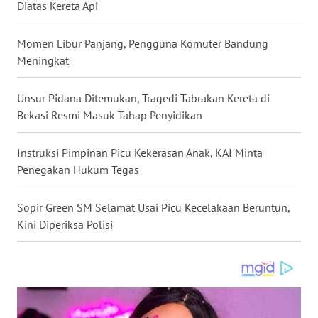
WN
Diatas Kereta Api
DANAU
TOBA
Momen Libur Panjang, Pengguna Komuter Bandung
Meningkat
WN
NIAS
Unsur Pidana Ditemukan, Tragedi Tabrakan Kereta di
Bekasi Resmi Masuk Tahap Penyidikan
WN
LANGKAT
Instruksi Pimpinan Picu Kekerasan Anak, KAI Minta
Penegakan Hukum Tegas
WN
TAPANULI
SELATAN
Sopir Green SM Selamat Usai Picu Kecelakaan Beruntun,
Kini Diperiksa Polisi
WN
TANJUNG
LESUNG
WN