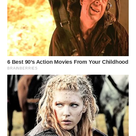
WN
SUBANG
WN
SUKABUMI
WN
PURWAKARTA
WN
PRIANGAN
TIMUR
WN
SEMARANG
WN
SOLO