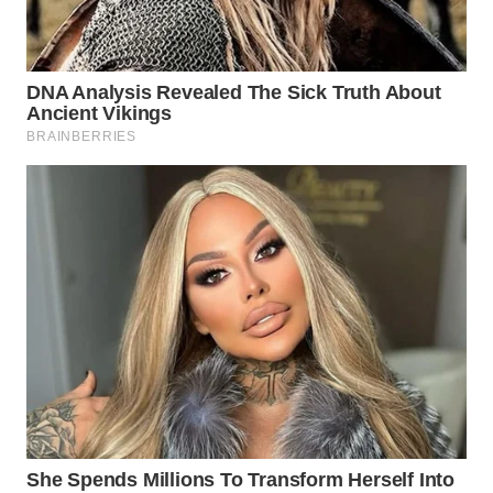
WN
BOROBUDUR
WN
MADURA
WN
SURABAYA
WN
NATUNA
WN
BINTAN
WN
MANDALIKA