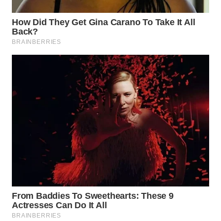
WAHANA
PERSONA
WAHANA
OTOMOTIF
WAHANA
HEALTH
WAHANA
DESA
WISATA
LAPAK
WAHANA
Wahana
Network