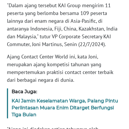
"Dalam ajang tersebut KAI Group mengirim 11
WN
NTB
peserta yang berlomba bersama 109 peserta
lainnya dari enam negara di Asia-Pasific, di
WN
antaranya Indonesia, Fiji, China, Kazakhstan, India
SULTENG
dan Malaysia," tutur VP Corporate Secretary KAI
Commuter, Joni Martinus, Senin (22/7/2024).
WN
SULBAR
Ajang Contact Center World ini, kata Joni,
merupakan ajang kompetisi tahunan yang
WN
mempertemukan praktisi contact center terbaik
BABEL
dari berbagai negara di dunia.
WN
Baca Juga:
SUMBAR
KAI Jamin Keselamatan Warga, Palang Pintu
Perlintasan Muara Enim Ditarget Berfungsi
WN
Tiga Bulan
SUMSEL