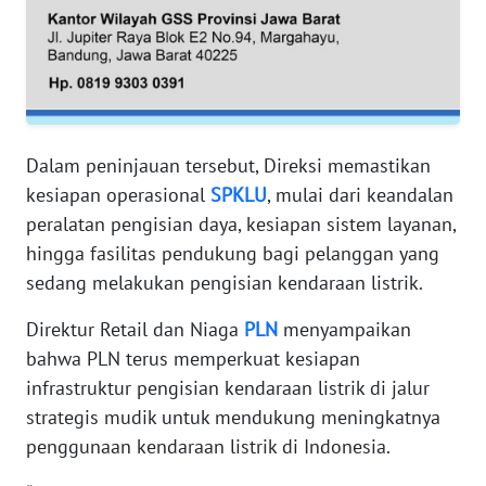
WN
PAPUA
WN
PAPUA
BARAT
Dalam peninjauan tersebut, Direksi memastikan
WN
kesiapan operasional
SPKLU
, mulai dari keandalan
RIAU
peralatan pengisian daya, kesiapan sistem layanan,
hingga fasilitas pendukung bagi pelanggan yang
WN
sedang melakukan pengisian kendaraan listrik.
SERAMBI
Direktur Retail dan Niaga
PLN
menyampaikan
WN
bahwa PLN terus memperkuat kesiapan
JAMBI
infrastruktur pengisian kendaraan listrik di jalur
strategis mudik untuk mendukung meningkatnya
WN
penggunaan kendaraan listrik di Indonesia.
SULTRA