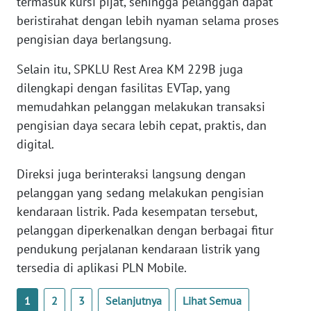
termasuk kursi pijat, sehingga pelanggan dapat
WN
beristirahat dengan lebih nyaman selama proses
BENGKULU
pengisian daya berlangsung.
WN
Selain itu, SPKLU Rest Area KM 229B juga
LAMPUNG
dilengkapi dengan fasilitas EVTap, yang
memudahkan pelanggan melakukan transaksi
WN
pengisian daya secara lebih cepat, praktis, dan
JATENG
digital.
WN
Direksi juga berinteraksi langsung dengan
NUSANTARA
pelanggan yang sedang melakukan pengisian
kendaraan listrik. Pada kesempatan tersebut,
WN
pelanggan diperkenalkan dengan berbagai fitur
JOGJA
pendukung perjalanan kendaraan listrik yang
tersedia di aplikasi PLN Mobile.
WN
JATIM
1
2
3
Selanjutnya
Lihat Semua