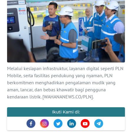
PRIANGAN
TIMUR
SUKABUMI
PURWAKARTA
Informasi
Melalui kesiapan infrastruktur, layanan digital seperti PLN
Mobile, serta fasilitas pendukung yang nyaman, PLN
INDEKS
berkomitmen menghadirkan pengalaman mudik yang
BERITA
aman, lancar, dan bebas khawatir bagi pengguna
kendaraan listrik. [WAHANANEWS.CO/PLN].
KONTAK
KAMI
Ikuti Kami di:
INFO
IKLAN