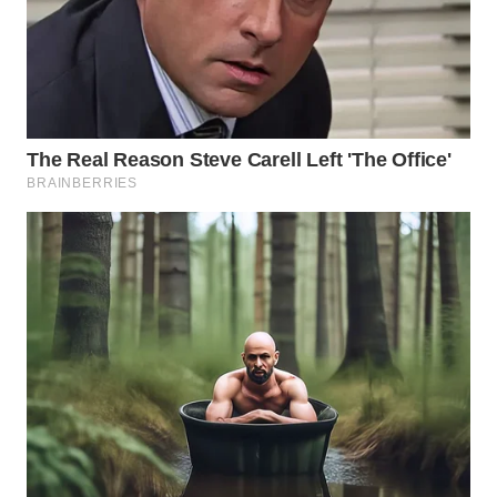
WN
LIKUPANG
WN
LABUANBAJO
WN
BORNEO
Wahana
Media
Group
WAHANA
NEWS
WAHANA
TANI