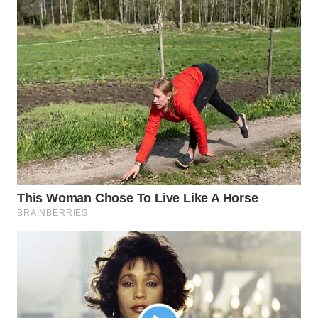
WAHANANEWS
ID
WAHANANEWS
CO ID
WAHANANEWS
NET
WAHANA
SPORT
WAHANA
UMKM
WAHANA
SELEB