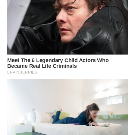
WN
PAKPAK
WN
KARAWANG
WN
BEKASI
WN
BOGOR
WN
DEPOK
WN
TAPANULI
UTARA