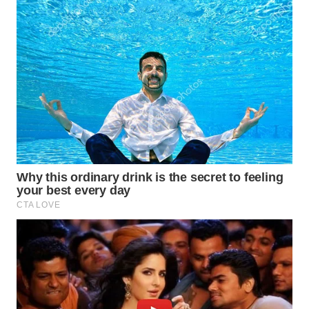
WN
SUBANG
WN
SUKABUMI
WN
PURWAKARTA
WN
PRIANGAN
TIMUR
WN
SEMARANG
WN
SOLO