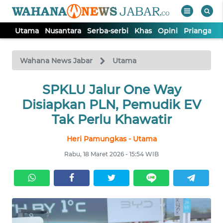
Utama
Nusantara
Serba-serbi
Khas
Opini
Priangan 
WAHANA
Tutup
TV
Wahana News Jabar
Utama
SPKLU Jalur One Way
UTAMA
Disiapkan PLN, Pemudik EV
NUSANTARA
Tak Perlu Khawatir
Heri Pamungkas - Utama
SERBA-
SERBI
Rabu, 18 Maret 2026 - 15:54 WIB
KHAS
OPINI