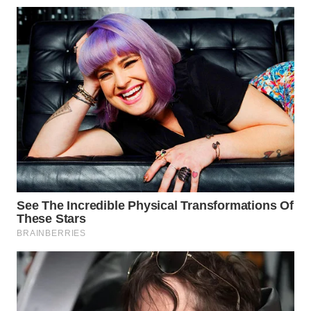
KARO
WN
SIMALUNGUN
WN
LABUHANBATU
WN
TAPANULI
TENGAH
WN DELI
SERDANG
WN
TEBING
TINGGI