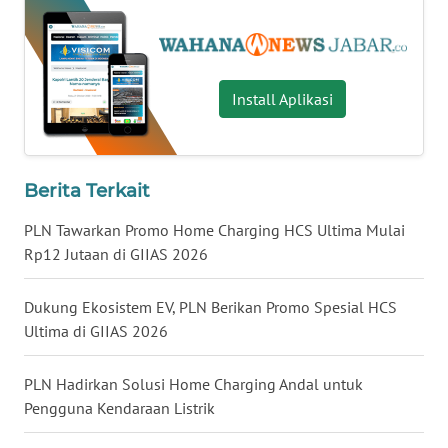
WN
SULSEL
WN
Install Aplikasi
GORONTALO
WN
SULUT
Berita Terkait
PLN Tawarkan Promo Home Charging HCS Ultima Mulai
WN
MALUKU
Rp12 Jutaan di GIIAS 2026
WN
Dukung Ekosistem EV, PLN Berikan Promo Spesial HCS
MALUT
Ultima di GIIAS 2026
WN
PLN Hadirkan Solusi Home Charging Andal untuk
DAIRI
Pengguna Kendaraan Listrik