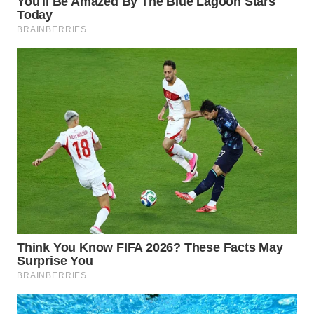
WN
TANGERANG
WN
BINJAI
WN
CIREBON
WN
INDRAMAYU
WN
KUNINGAN
WN
MAJALENGKA