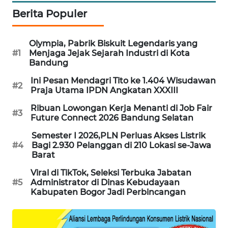
NEWS
Berita Populer
FISUELRI
Olympia, Pabrik Biskuit Legendaris yang
ID
#1
Menjaga Jejak Sejarah Industri di Kota
Bandung
ENERGI
Ini Pesan Mendagri Tito ke 1.404 Wisudawan
#2
NEWS
Praja Utama IPDN Angkatan XXXIII
Ribuan Lowongan Kerja Menanti di Job Fair
CILEUNGSI
#3
Future Connect 2026 Bandung Selatan
NEWS
Semester I 2026,PLN Perluas Akses Listrik
#4
Bagi 2.930 Pelanggan di 210 Lokasi se-Jawa
BERKAT
Barat
NEWS
Viral di TikTok, Seleksi Terbuka Jabatan
#5
Administrator di Dinas Kebudayaan
BERAMPU
Kabupaten Bogor Jadi Perbincangan
NEWS
ANUGERAH