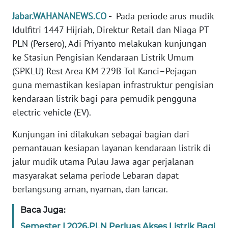
Jabar.WAHANANEWS.CO
-
Pada periode arus mudik
TENTANG
Idulfitri 1447 Hijriah, Direktur Retail dan Niaga PT
KAMI
PLN (Persero), Adi Priyanto melakukan kunjungan
ke Stasiun Pengisian Kendaraan Listrik Umum
PEDOMAN
MEDIA
(SPKLU) Rest Area KM 229B Tol Kanci–Pejagan
SIBER
guna memastikan kesiapan infrastruktur pengisian
kendaraan listrik bagi para pemudik pengguna
REDAKSI
electric vehicle (EV).
KARIR
Kunjungan ini dilakukan sebagai bagian dari
pemantauan kesiapan layanan kendaraan listrik di
DISCLAIMER
jalur mudik utama Pulau Jawa agar perjalanan
masyarakat selama periode Lebaran dapat
Wahana
berlangsung aman, nyaman, dan lancar.
News
Regional
Baca Juga:
Semester I 2026,PLN Perluas Akses Listrik Bagi