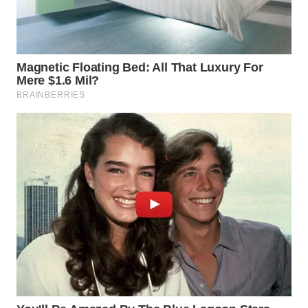
WN
SAMOSIR
WN
PADANG
LAWAS
WN
SUMEDANG
WN
CIANJUR
WN
KEPULAUAN
SERIBU