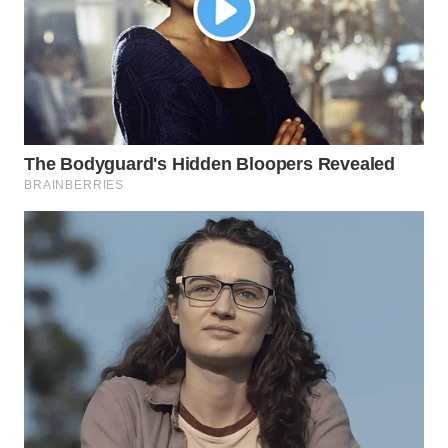
WAHANA
PERSONA
WAHANA
OTOMOTIF
WAHANA
HEALTH
WAHANA
DESA
WISATA
LAPAK
WAHANA
Wahana
Network