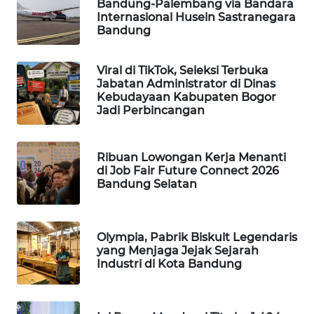
Bandung-Palembang via Bandara
TAMBANG
Internasional Husein Sastranegara
NEWS
Bandung
SITUNGIR
Viral di TikTok, Seleksi Terbuka
NEWS
Jabatan Administrator di Dinas
Kebudayaan Kabupaten Bogor
Jadi Perbincangan
SIDIKALANG
NEWS
Ribuan Lowongan Kerja Menanti
SIBARAGAS
di Job Fair Future Connect 2026
NEWS
Bandung Selatan
METRO
SIANTAR
Olympia, Pabrik Biskuit Legendaris
NEWS
yang Menjaga Jejak Sejarah
Industri di Kota Bandung
METRO
MEDAN