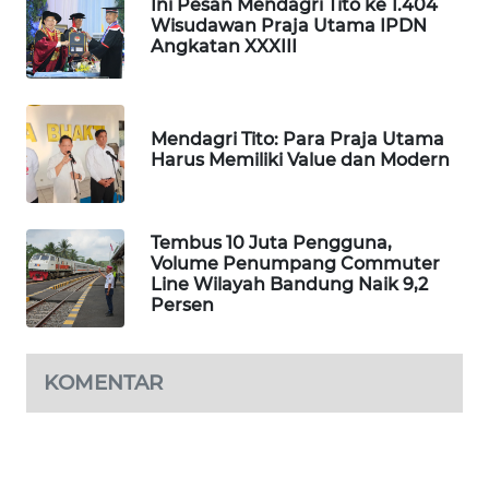
NEWS
Ini Pesan Mendagri Tito ke 1.404
Wisudawan Praja Utama IPDN
Angkatan XXXIII
METRO
JAKARTA
NEWS
Mendagri Tito: Para Praja Utama
Harus Memiliki Value dan Modern
KRT
NEWS
Tembus 10 Juta Pengguna,
KARING
Volume Penumpang Commuter
NEWS
Line Wilayah Bandung Naik 9,2
Persen
JURNAL
MARITIM
KOMENTAR
HUMBANG
NEWS
GARONGGANG