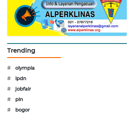
NEWS
AKHLAK
ID
PERAPKI
NEWS
Trending
SONYA
#
olympia
ASA
NEWS
#
ipdn
#
jobfair
#
pln
#
bogor