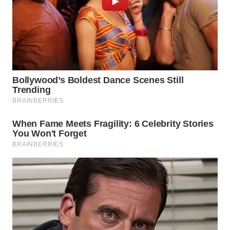
WN
BOROBUDUR
WN
MADURA
WN
SURABAYA
WN
NATUNA
WN
BINTAN
WN
MANDALIKA