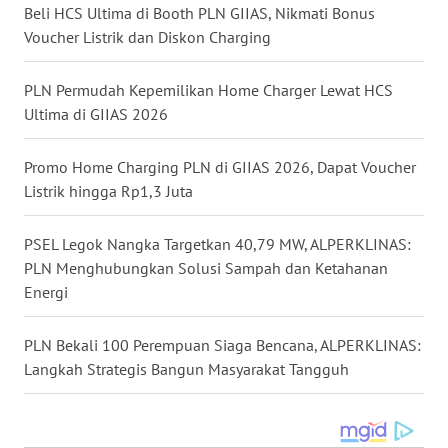
WN
Beli HCS Ultima di Booth PLN GIIAS, Nikmati Bonus
DANAU
Voucher Listrik dan Diskon Charging
TOBA
PLN Permudah Kepemilikan Home Charger Lewat HCS
WN
Ultima di GIIAS 2026
NIAS
Promo Home Charging PLN di GIIAS 2026, Dapat Voucher
WN
Listrik hingga Rp1,3 Juta
LANGKAT
PSEL Legok Nangka Targetkan 40,79 MW, ALPERKLINAS:
WN
PLN Menghubungkan Solusi Sampah dan Ketahanan
TAPANULI
SELATAN
Energi
WN
PLN Bekali 100 Perempuan Siaga Bencana, ALPERKLINAS:
TANJUNG
Langkah Strategis Bangun Masyarakat Tangguh
LESUNG
WN