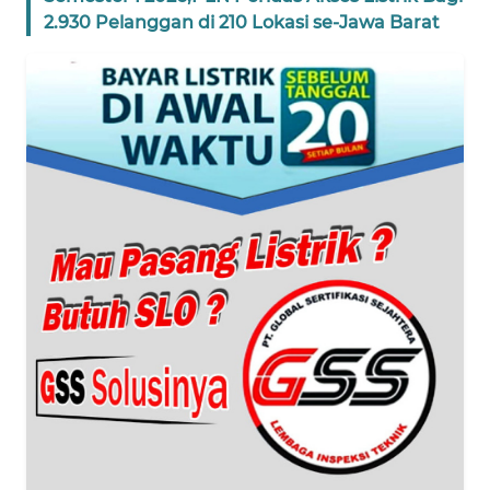
WN
2.930 Pelanggan di 210 Lokasi se-Jawa Barat
SUMUT
WN
JAKARTA
WN
JABAR
WN
BANTEN
WN
NTT
WN
KEPRI