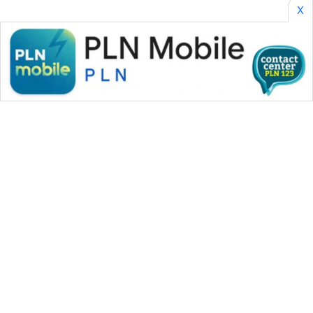
X
WAHANA MEDIA GROUP
|
|
|
WAHANA NEWS co
WAHANA TANI
WAHANA ADVOKAT
|
|
WAHANA INFRASTRUKTUR
WAHANA KONSUMEN