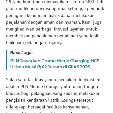
“PLN berkomitmen memastikan seluruh SPKLU di
WN
jalur mudik beroperasi optimal sehingga pemudik
NTB
pengguna kendaraan listrik dapat melakukan
perjalanan dengan aman dan nyaman. Kami juga
WN
menghadirkan berbagai inovasi layanan untuk
SULTENG
memberikan pengalaman perjalanan yang lebih
baik bagi pelanggan,” ujarnya.
WN
SULBAR
Baca Juga:
PLN Tawarkan Promo Home Charging HCS
WN
BABEL
Ultima Mulai Rp12 Jutaan di GIIAS 2026
Salah satu fasilitas yang disediakan di lokasi ini
WN
SUMBAR
adalah PLN Mobile Lounge, yaitu ruang tunggu
khusus bagi pelanggan yang sedang melakukan
WN
pengisian kendaraan listrik. Lounge tersebut
SUMSEL
dilengkapi berbagai fasilitas kenyamanan,