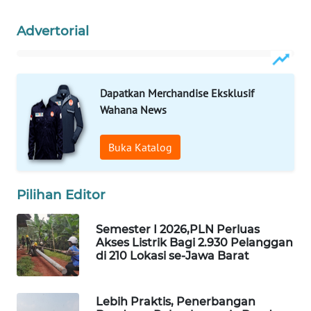
MKLI
Advertorial
LPKKI
LKKI
Dapatkan Merchandise Eksklusif
Wahana News
KOPEKLIN
Buka Katalog
PORTAL
KONSUMEN
Pilihan Editor
FORWAMKI
Semester I 2026,PLN Perluas
Akses Listrik Bagi 2.930 Pelanggan
ALPERKLINAS
di 210 Lokasi se-Jawa Barat
FORJASIDA
Lebih Praktis, Penerbangan