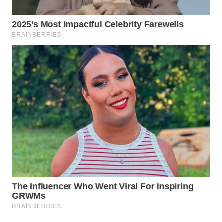
KONSUMEN
LISTRIK
MASYARAKAT
KELISTRIKAN
WALINKI
ID
MAWAKA
ID
MARTABAT
NET
PLN
WATCH