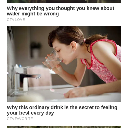
WAHANA
ADVOKAT
WAHANA
INFRASTRUKTUR
WAHANA
KONSUMEN
WAHANA
LISTRIK
WAHANA
TRAVEL
WAHANA
TV