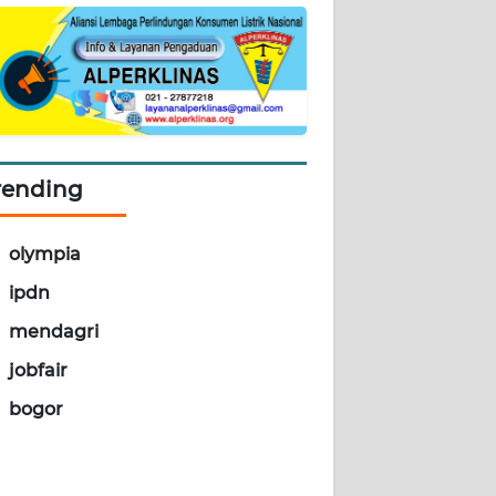
rending
olympia
ipdn
mendagri
jobfair
bogor