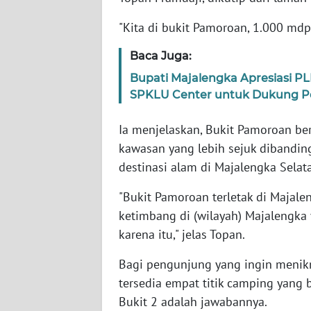
NTB
"Kita di bukit Pamoroan, 1.000 mdp
WN
Baca Juga:
SULTENG
Bupati Majalengka Apresiasi
SPKLU Center untuk Dukung Pe
WN
SULBAR
Ia menjelaskan, Bukit Pamoroan ber
kawasan yang lebih sejuk dibandin
WN
BABEL
destinasi alam di Majalengka Selata
"Bukit Pamoroan terletak di Majal
WN
ketimbang di (wilayah) Majalengka
SUMBAR
karena itu," jelas Topan.
WN
Bagi pengunjung yang ingin menikma
SUMSEL
tersedia empat titik camping yang b
Bukit 2 adalah jawabannya.
WN