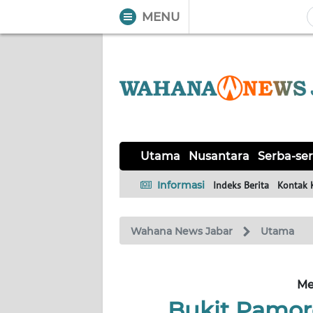
MENU
WAHANA
Tutup
TV
UTAMA
NUSANTARA
Utama
Nusantara
Serba-ser
SERBA-
Informasi
Indeks Berita
Kontak 
SERBI
Wahana News Jabar
Utama
KHAS
OPINI
Me
Bukit Pamor