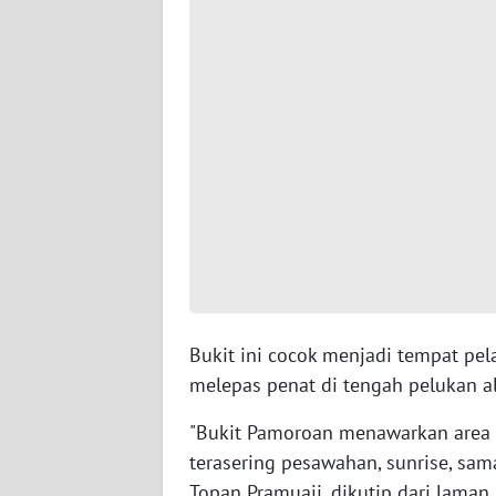
WN
PAPUA
BARAT
WN
RIAU
WN
SERAMBI
WN
JAMBI
Bukit ini cocok menjadi tempat pel
melepas penat di tengah pelukan a
WN
SULTRA
"Bukit Pamoroan menawarkan area
terasering pesawahan, sunrise, sam
WN
Topan Pramuaji, dikutip dari laman 