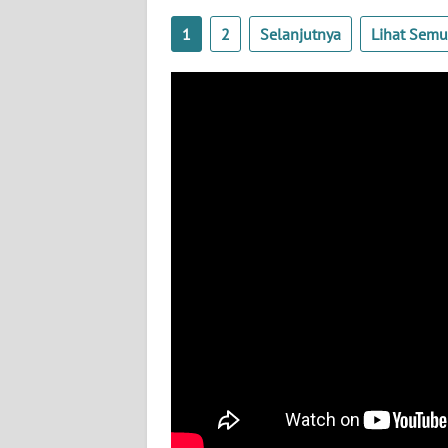
BENGKULU
1
2
Selanjutnya
Lihat Sem
WN
LAMPUNG
WN
JATENG
WN
NUSANTARA
WN
JOGJA
WN
JATIM
WN