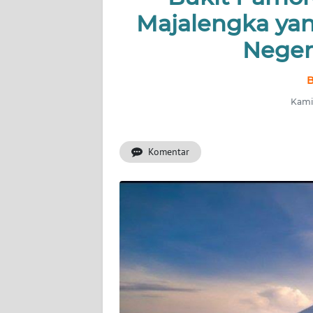
PRIANGAN
Majalengka ya
TIMUR
Neger
SUKABUMI
B
PURWAKARTA
Kamis
Informasi
Komentar
INDEKS
BERITA
KONTAK
KAMI
INFO
IKLAN