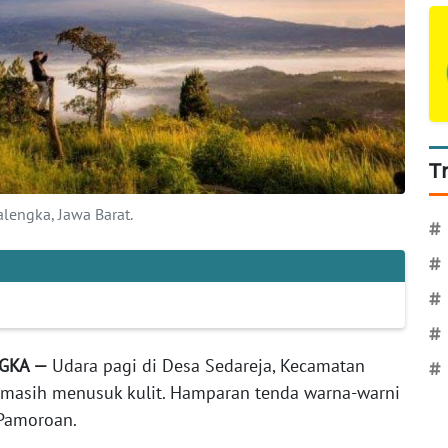
T
alengka, Jawa Barat.
#
#
#
#
NGKA —
Udara pagi di Desa Sedareja, Kecamatan
#
 masih menusuk kulit. Hamparan tenda warna-warni
 Pamoroan.