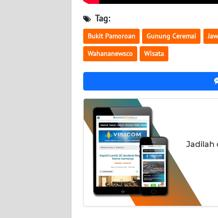
BALI
Tag:
WN
Bukit Pamoroan
Gunung Ceremai
Jaw
KALBAR
Wahananewsco
Wisata
WN
KALTENG
WN
KALTARA
WN
Jadilah
KALSEL
WN
KALTIM
WN