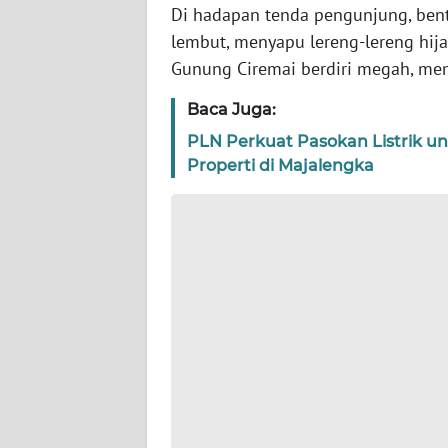
Di hadapan tenda pengunjung, be
lembut, menyapu lereng-lereng hij
WN
Gunung Ciremai berdiri megah, mem
JAKARTA
Baca Juga:
WN
PLN Perkuat Pasokan Listrik un
JABAR
Properti di Majalengka
WN
BANTEN
WN
NTT
WN
KEPRI
WN
PAPUA