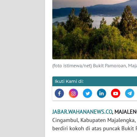
TENTANG
KAMI
PEDOMAN
MEDIA
SIBER
REDAKSI
(foto istimewa/net) Bukit Pamoroan, Maj
KARIR
Ikuti Kami di:
DISCLAIMER
Wahana
News
JABAR.WAHANANEWS.CO
, MAJALE
Regional
Cingambul, Kabupaten Majalengka,
berdiri kokoh di atas puncak Bukit
WN
SUMUT