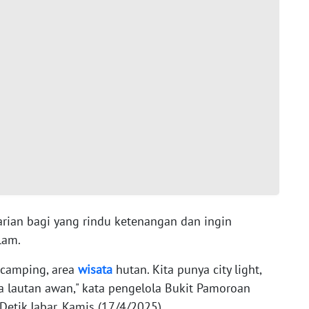
arian bagi yang rindu ketenangan dan ingin
lam.
 camping, area
wisata
hutan. Kita punya city light,
a lautan awan," kata pengelola Bukit Pamoroan
Detik Jabar, Kamis (17/4/2025).