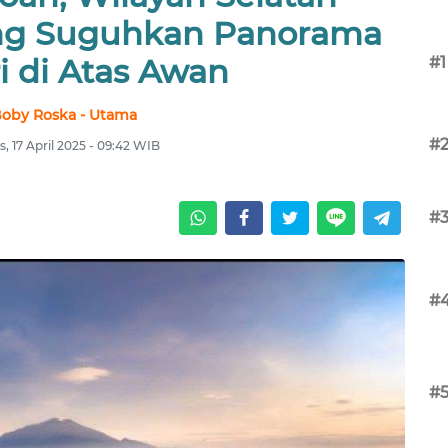
ng Suguhkan Panorama
i di Atas Awan
#1
oby Roska - Utama
#
, 17 April 2025 - 09:42 WIB
#
#
#