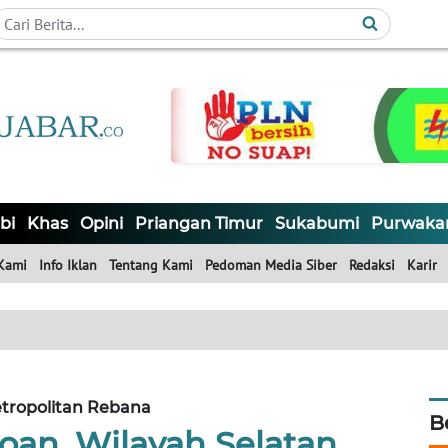
bi
Khas
Opini
Priangan Timur
Sukabumi
Purwaka
Kami
Info Iklan
Tentang Kami
Pedoman Media Siber
Redaksi
Karir
tropolitan Rebana
B
oan, Wilayah Selatan