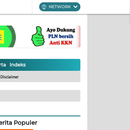
NETWORK
rta
Indeks
Disclaimer
erita Populer