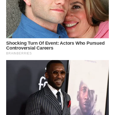
WN
SAMOSIR
WN
PADANG
LAWAS
WN
SUMEDANG
WN
CIANJUR
WN
KEPULAUAN
SERIBU