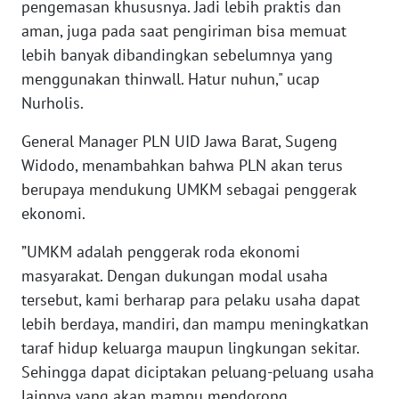
pengemasan khususnya. Jadi lebih praktis dan
WN
aman, juga pada saat pengiriman bisa memuat
BENGKULU
lebih banyak dibandingkan sebelumnya yang
menggunakan thinwall. Hatur nuhun," ucap
WN
LAMPUNG
Nurholis.
General Manager PLN UID Jawa Barat, Sugeng
WN
Widodo, menambahkan bahwa PLN akan terus
JATENG
berupaya mendukung UMKM sebagai penggerak
ekonomi.
WN
NUSANTARA
”UMKM adalah penggerak roda ekonomi
masyarakat. Dengan dukungan modal usaha
WN
JOGJA
tersebut, kami berharap para pelaku usaha dapat
lebih berdaya, mandiri, dan mampu meningkatkan
WN
taraf hidup keluarga maupun lingkungan sekitar.
JATIM
Sehingga dapat diciptakan peluang-peluang usaha
lainnya yang akan mampu mendorong