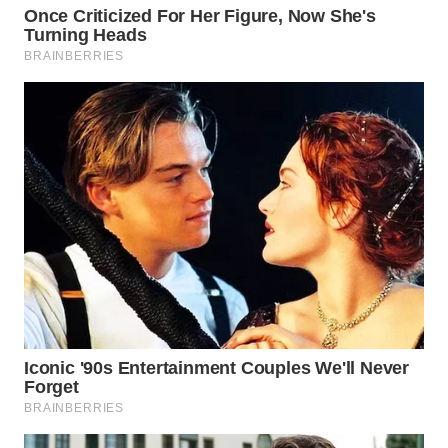
WAHANANEWS
ID
WAHANANEWS
CO ID
WAHANANEWS
NET
WAHANA
SPORT
WAHANA
UMKM
WAHANA
SELEB