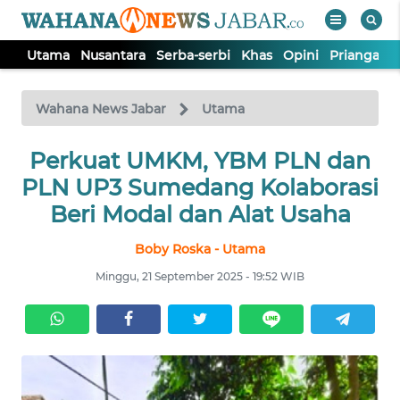
Utama
Nusantara
Serba-serbi
Khas
Opini
Priangan 
WAHANA
Tutup
TV
Wahana News Jabar
Utama
Perkuat UMKM, YBM PLN dan
UTAMA
PLN UP3 Sumedang Kolaborasi
NUSANTARA
Beri Modal dan Alat Usaha
Boby Roska - Utama
SERBA-
SERBI
Minggu, 21 September 2025 - 19:52 WIB
KHAS
OPINI