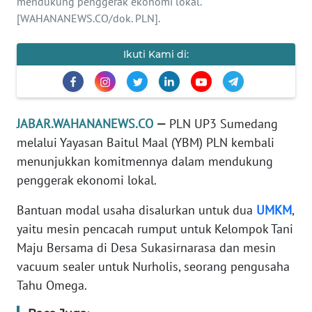
mendukung penggerak ekonomi lokal.
[WAHANANEWS.CO/dok. PLN].
TENTANG
KAMI
Ikuti Kami di:
PEDOMAN
MEDIA
SIBER
JABAR.WAHANANEWS.CO
—
PLN UP3 Sumedang
melalui Yayasan Baitul Maal (YBM) PLN kembali
REDAKSI
menunjukkan komitmennya dalam mendukung
penggerak ekonomi lokal.
KARIR
Bantuan modal usaha disalurkan untuk dua
UMKM
,
DISCLAIMER
yaitu mesin pencacah rumput untuk Kelompok Tani
Maju Bersama di Desa Sukasirnarasa dan mesin
Wahana
vacuum sealer untuk Nurholis, seorang pengusaha
News
Regional
Tahu Omega.