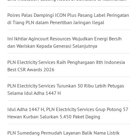
WN
DANAU
TOBA
Polres Palas Dampingi ICON Plus Pasang Label Peringatan
di Tiang PLN dalam Penertiban Jaringan Ilegal
WN
NIAS
Ini Ikhtiar Agincourt Resources Wujudkan Energi Bersih
dan Wariskan Kepada Generasi Selanjutnya
WN
LANGKAT
PLN Electricity Services Raih Penghargaan 8th Indonesia
Best CSR Awards 2026
WN
TAPANULI
PLN Electricity Services Turunkan 30 Ribu Lebih Petugas
SELATAN
Selama Idul Adha 1447 H
WN
Idul Adha 1447 H, PLN Electricity Services Grup Potong 57
TANJUNG
Hewan Kurban Salurkan 5.450 Paket Daging
LESUNG
PLN Sumedang Permudah Layanan Balik Nama Listrik
WN