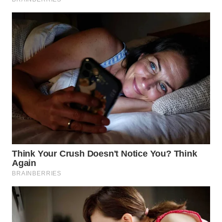
WN
BOROBUDUR
WN
MADURA
WN
SURABAYA
WN
NATUNA
WN
BINTAN
WN
MANDALIKA