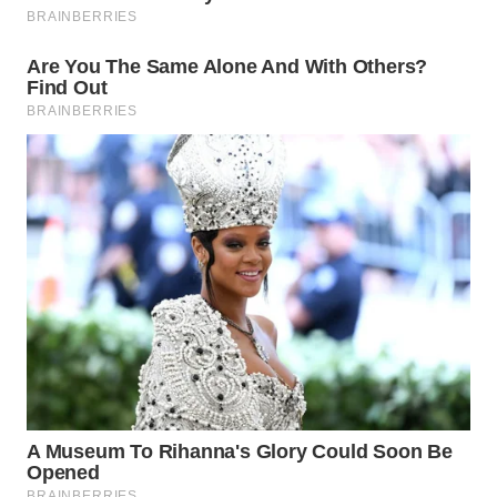
WN
SUBANG
WN
SUKABUMI
WN
PURWAKARTA
WN
PRIANGAN
TIMUR
WN
SEMARANG
WN
SOLO