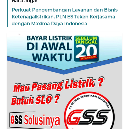
Baca Juga:
WN
SUMUT
Perkuat Pengembangan Layanan dan Bisnis
Ketenagalistrikan, PLN ES Teken Kerjasama
WN
dengan Maxima Daya Indonesia
JAKARTA
WN
JABAR
WN
BANTEN
WN
NTT
WN
KEPRI