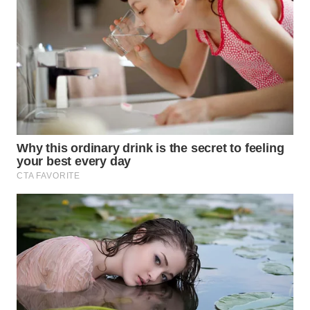
WN
LIKUPANG
WN
LABUANBAJO
WN
BORNEO
Wahana
Media
Group
WAHANA
NEWS
WAHANA
TANI