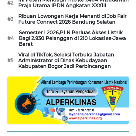
#2
Praja Utama IPDN Angkatan XXXIII
NEWS
Ribuan Lowongan Kerja Menanti di Job Fair
#3
Future Connect 2026 Bandung Selatan
FISUELRI
ID
Semester I 2026,PLN Perluas Akses Listrik
#4
Bagi 2.930 Pelanggan di 210 Lokasi se-Jawa
Barat
ENERGI
NEWS
Viral di TikTok, Seleksi Terbuka Jabatan
#5
Administrator di Dinas Kebudayaan
Kabupaten Bogor Jadi Perbincangan
CILEUNGSI
NEWS
BERKAT
NEWS
BERAMPU
NEWS
ANUGERAH