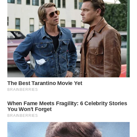
WAHANA
PERSONA
WAHANA
OTOMOTIF
WAHANA
HEALTH
WAHANA
DESA
WISATA
LAPAK
WAHANA
Wahana
Network