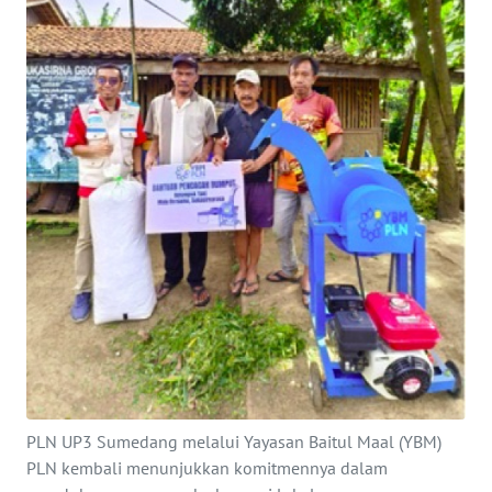
PRIANGAN
TIMUR
SUKABUMI
PURWAKARTA
Informasi
INDEKS
BERITA
KONTAK
KAMI
PLN UP3 Sumedang melalui Yayasan Baitul Maal (YBM)
INFO
PLN kembali menunjukkan komitmennya dalam
IKLAN