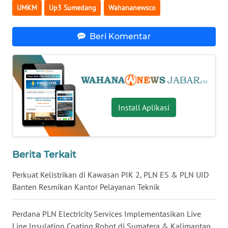
WN
UMKM
Up3 Sumedang
Wahananewsco
SULSEL
Beri Komentar
WN
GORONTALO
WN
SULUT
Install Aplikasi
WN
MALUKU
Berita Terkait
WN
MALUT
Perkuat Kelistrikan di Kawasan PIK 2, PLN ES & PLN UID
Banten Resmikan Kantor Pelayanan Teknik
WN
DAIRI
Perdana PLN Electricity Services Implementasikan Live
Line Insulation Coating Robot di Sumatera & Kalimantan