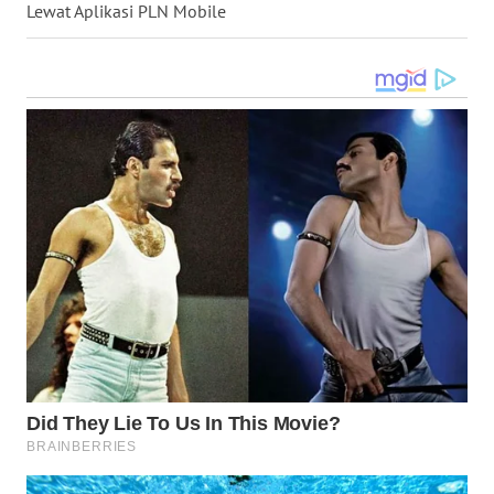
Lewat Aplikasi PLN Mobile
KARO
WN
SIMALUNGUN
WN
LABUHANBATU
WN
TAPANULI
TENGAH
WN DELI
SERDANG
WN
TEBING
TINGGI