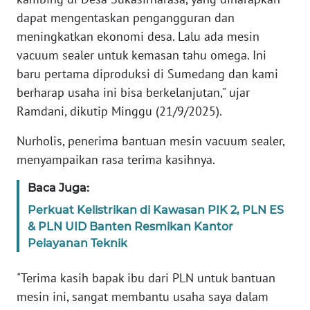
WN
dapat mengentaskan pengangguran dan
NTB
meningkatkan ekonomi desa. Lalu ada mesin
vacuum sealer untuk kemasan tahu omega. Ini
WN
baru pertama diproduksi di Sumedang dan kami
SULTENG
berharap usaha ini bisa berkelanjutan," ujar
Ramdani, dikutip Minggu (21/9/2025).
WN
SULBAR
Nurholis, penerima bantuan mesin vacuum sealer,
menyampaikan rasa terima kasihnya.
WN
BABEL
Baca Juga:
Perkuat Kelistrikan di Kawasan PIK 2, PLN ES
WN
& PLN UID Banten Resmikan Kantor
SUMBAR
Pelayanan Teknik
WN
"Terima kasih bapak ibu dari PLN untuk bantuan
SUMSEL
mesin ini, sangat membantu usaha saya dalam