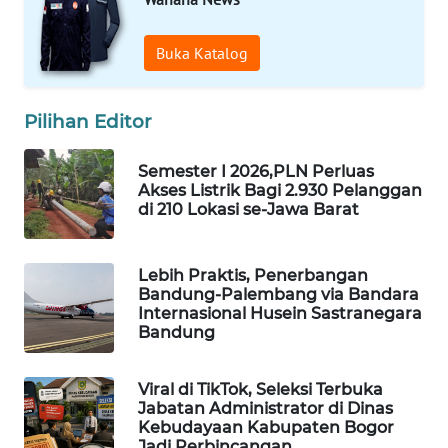
MKLI
Buka Katalog
LPKKI
Pilihan Editor
LKKI
Semester I 2026,PLN Perluas
KOPEKLIN
Akses Listrik Bagi 2.930 Pelanggan
di 210 Lokasi se-Jawa Barat
PORTAL
KONSUMEN
Lebih Praktis, Penerbangan
Bandung-Palembang via Bandara
FORWAMKI
Internasional Husein Sastranegara
Bandung
ALPERKLINAS
Viral di TikTok, Seleksi Terbuka
Jabatan Administrator di Dinas
FORJASIDA
Kebudayaan Kabupaten Bogor
Jadi Perbincangan