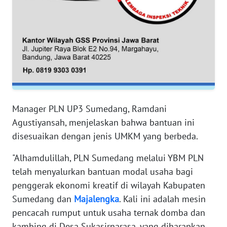
WN
PAPUA
WN
PAPUA
BARAT
WN
RIAU
Manager PLN UP3 Sumedang, Ramdani
Agustiyansah, menjelaskan bahwa bantuan ini
WN
disesuaikan dengan jenis UMKM yang berbeda.
SERAMBI
"Alhamdulillah, PLN Sumedang melalui YBM PLN
WN
telah menyalurkan bantuan modal usaha bagi
JAMBI
penggerak ekonomi kreatif di wilayah Kabupaten
Sumedang dan
Majalengka
. Kali ini adalah mesin
WN
SULTRA
pencacah rumput untuk usaha ternak domba dan
kambing di Desa Sukasirnarasa, yang diharapkan