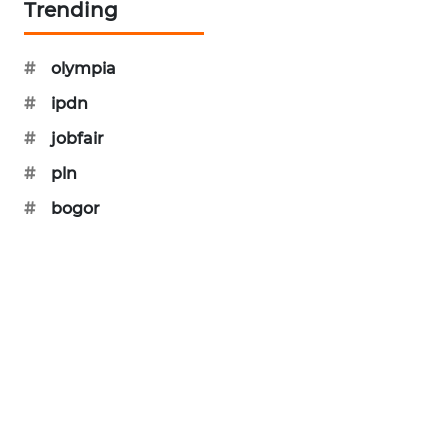
Trending
NEWS
#
olympia
AKHLAK
ID
#
ipdn
#
jobfair
PERAPKI
NEWS
#
pln
#
bogor
SONYA
ASA
NEWS