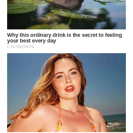
WAHANA
ADVOKAT
WAHANA
INFRASTRUKTUR
WAHANA
KONSUMEN
WAHANA
LISTRIK
WAHANA
TRAVEL
WAHANA
TV