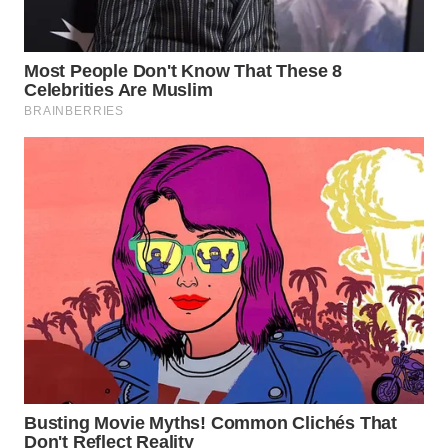
WN
TANGERANG
WN
BINJAI
WN
CIREBON
WN
INDRAMAYU
WN
KUNINGAN
WN
MAJALENGKA