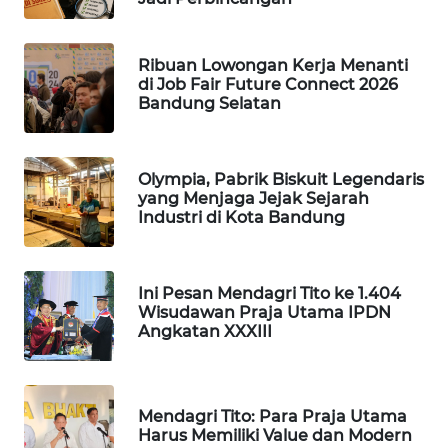
TAMBANG
NEWS
Ribuan Lowongan Kerja Menanti
di Job Fair Future Connect 2026
SITUNGIR
Bandung Selatan
NEWS
SIDIKALANG
Olympia, Pabrik Biskuit Legendaris
NEWS
yang Menjaga Jejak Sejarah
Industri di Kota Bandung
SIBARAGAS
NEWS
Ini Pesan Mendagri Tito ke 1.404
Wisudawan Praja Utama IPDN
METRO
Angkatan XXXIII
SIANTAR
NEWS
METRO
Mendagri Tito: Para Praja Utama
MEDAN
Harus Memiliki Value dan Modern