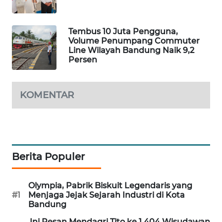
NEWS
METRO
Tembus 10 Juta Pengguna,
JAKARTA
Volume Penumpang Commuter
NEWS
Line Wilayah Bandung Naik 9,2
Persen
KRT
NEWS
KOMENTAR
KARING
NEWS
JURNAL
Berita Populer
MARITIM
HUMBANG
Olympia, Pabrik Biskuit Legendaris yang
#1
Menjaga Jejak Sejarah Industri di Kota
NEWS
Bandung
GARONGGANG
Ini Pesan Mendagri Tito ke 1.404 Wisudawan