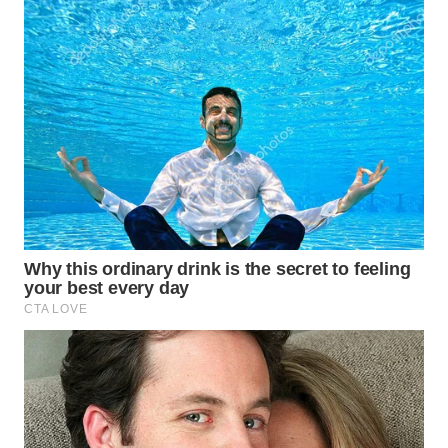
WN
PAKPAK
WN
KARAWANG
WN
BEKASI
WN
BOGOR
WN
DEPOK
WN
TAPANULI
UTARA