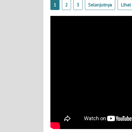
BALI
1
2
3
Selanjutnya
Liha
WN
KALBAR
WN
KALTENG
WN
KALTARA
WN
KALSEL
WN
KALTIM
WN