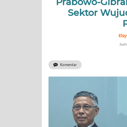
Prabowo-Gibran
PRIANGAN
TIMUR
Sektor Wuju
SUKABUMI
Elsy
PURWAKARTA
Juma
Informasi
Komentar
INDEKS
BERITA
KONTAK
KAMI
INFO
IKLAN