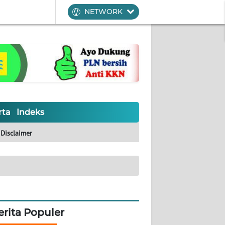
NETWORK
rta
Indeks
Disclaimer
erita Populer