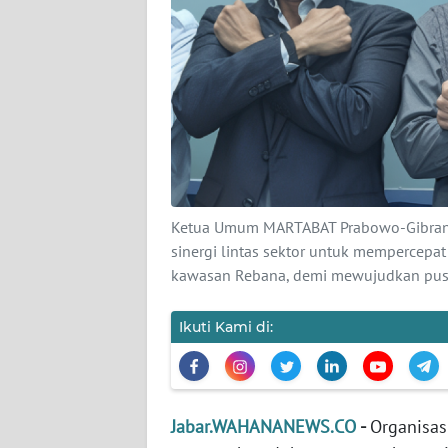
TENTANG
KAMI
PEDOMAN
MEDIA
SIBER
REDAKSI
Ketua Umum MARTABAT Prabowo-Gibran,
KARIR
sinergi lintas sektor untuk mempercepa
kawasan Rebana, demi mewujudkan pus
DISCLAIMER
Ikuti Kami di:
Wahana
News
Regional
Jabar.WAHANANEWS.CO
-
Organisa
WN
SUMUT