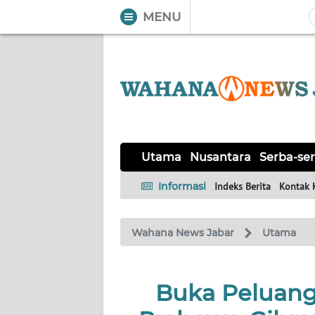
MENU
WAHANA
Tutup
TV
UTAMA
NUSANTARA
Utama
Nusantara
Serba-ser
SERBA-
Informasi
Indeks Berita
Kontak 
SERBI
Wahana News Jabar
Utama
KHAS
OPINI
Buka Peluang