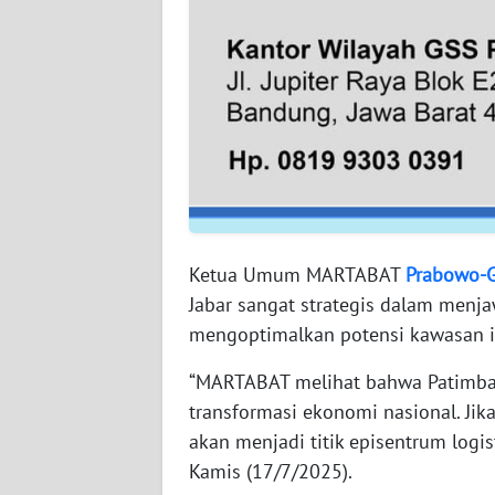
NTB
WN
SULTENG
WN
SULBAR
WN
BABEL
Ketua Umum MARTABAT
Prabowo-G
Jabar sangat strategis dalam men
WN
mengoptimalkan potensi kawasan in
SUMBAR
“MARTABAT melihat bahwa Patimban 
WN
transformasi ekonomi nasional. Jik
SUMSEL
akan menjadi titik episentrum logist
Kamis (17/7/2025).
WN