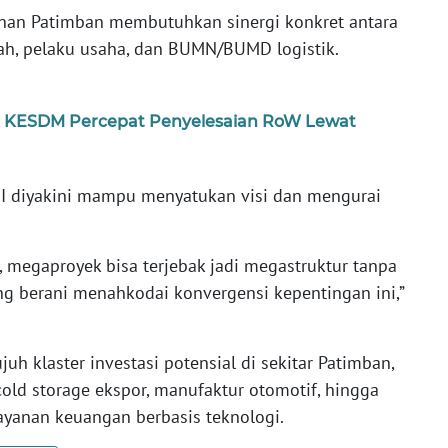
an Patimban membutuhkan sinergi konkret antara
ah, pelaku usaha, dan BUMN/BUMD logistik.
K KESDM Percepat Penyelesaian RoW Lewat
MI diyakini mampu menyatukan visi dan mengurai
, megaproyek bisa terjebak jadi megastruktur tanpa
ng berani menahkodai konvergensi kepentingan ini,”
h klaster investasi potensial di sekitar Patimban,
 cold storage ekspor, manufaktur otomotif, hingga
layanan keuangan berbasis teknologi.