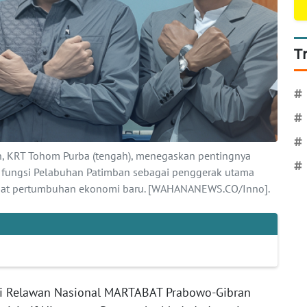
T
#
#
#
 KRT Tohom Purba (tengah), menegaskan pentingnya
#
t fungsi Pelabuhan Patimban sebagai penggerak utama
at pertumbuhan ekonomi baru. [WAHANANEWS.CO/Inno].
si Relawan Nasional MARTABAT Prabowo-Gibran