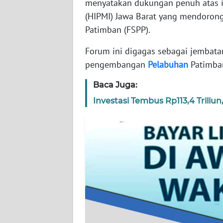
menyatakan dukungan penuh atas i
(HIPMI) Jawa Barat yang mendoron
WN
Patimban (FSPP).
JAKARTA
Forum ini digagas sebagai jembata
WN
pengembangan
Pelabuhan
Patimban
JABAR
Baca Juga:
WN
Investasi Tembus Rp113,4 Triliu
BANTEN
WN
NTT
WN
KEPRI
WN
PAPUA