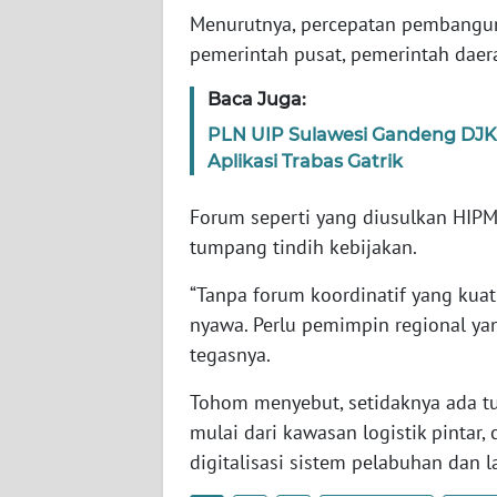
BENGKULU
Menurutnya, percepatan pembangun
pemerintah pusat, pemerintah daer
WN
LAMPUNG
Baca Juga:
PLN UIP Sulawesi Gandeng DJ
WN
Aplikasi Trabas Gatrik
JATENG
Forum seperti yang diusulkan HIP
WN
tumpang tindih kebijakan.
NUSANTARA
“Tanpa forum koordinatif yang kuat
WN
nyawa. Perlu pemimpin regional ya
JOGJA
tegasnya.
WN
Tohom menyebut, setidaknya ada tuju
JATIM
mulai dari kawasan logistik pintar,
digitalisasi sistem pelabuhan dan 
WN