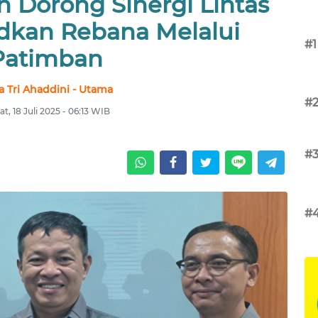
 Dorong Sinergi Lintas
dkan Rebana Melalui
#1
Patimban
a Tri Ahaddini - Utama
#
t, 18 Juli 2025 - 06:13 WIB
#
#