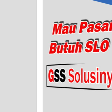
WN
PAPUA
BARAT
WN
RIAU
WN
SERAMBI
WN
JAMBI
WN
SULTRA
WN