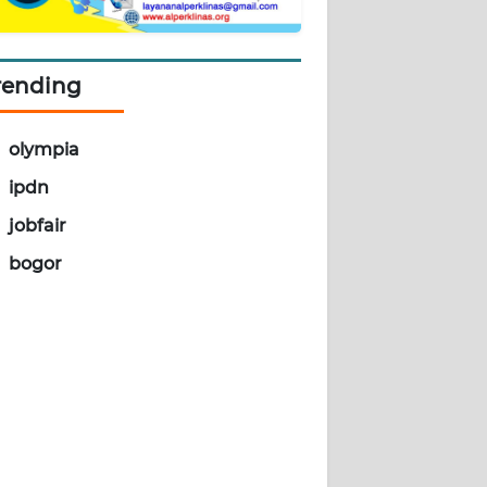
rending
olympia
ipdn
jobfair
bogor