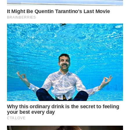
WN
BALI
WN
KALBAR
WN
KALTENG
WN
KALTARA
WN
KALSEL
WN
KALTIM