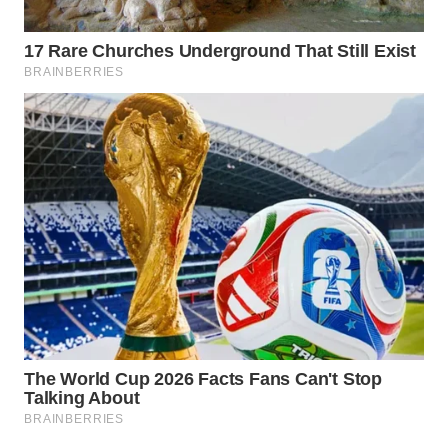
WN
BOROBUDUR
WN
MADURA
WN
SURABAYA
WN
NATUNA
WN
BINTAN
WN
MANDALIKA