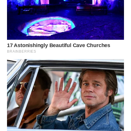
WN
BENGKULU
WN
LAMPUNG
WN
JATENG
WN
NUSANTARA
WN
JOGJA
WN
JATIM