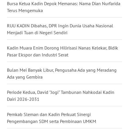
WN
Bursa Ketua Kadin Depok Memanas: Nama Dian Nurfarida
PAPUA
Terus Mengemuka
WN
RUU KADIN Dibahas, DPR Ingin Dunia Usaha Nasional
PAPUA
Menjadi Tuan di Negeri Sendiri
BARAT
Kadin Muara Enim Dorong Hilirisasi Nanas Kelekar, Bidik
WN
Pasar Ekspor dan Industri Serat
RIAU
Bulan Mei Banyak Libur, Pengusaha Ada yang Meradang
WN
Ada yang Gembira
SERAMBI
Periode Kedua, David "Jogi" Tambunan Nahkodai Kadin
WN
JAMBI
Dairi 2026-2031
WN
Pemkab Sleman dan Kadin Perkuat Sinergi
SULTRA
Pengembangan SDM serta Pembinaan UMKM