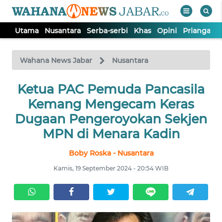
Utama
Nusantara
Serba-serbi
Khas
Opini
Priangan 
WAHANA
Tutup
TV
Wahana News Jabar
Nusantara
Ketua PAC Pemuda Pancasila
UTAMA
Kemang Mengecam Keras
NUSANTARA
Dugaan Pengeroyokan Sekjen
MPN di Menara Kadin
SERBA-
Boby Roska - Nusantara
SERBI
Kamis, 19 September 2024 - 20:54 WIB
KHAS
OPINI