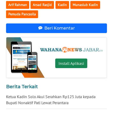
WN
Arif Rahman
Arsad Rasjid
Kadin
Munaslub Kadin
SUMUT
Pemuda Pancasila
WN
JAKARTA
Beri Komentar
WN
JABAR
WN
BANTEN
Install Aplikasi
WN
NTT
Berita Terkait
WN
Ketua Kadin Solo Akui Serahkan Rp125 Juta kepada
KEPRI
Bupati Nonaktif Pati Lewat Perantara