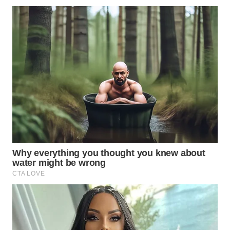
WN
SAMOSIR
WN
PADANG
LAWAS
WN
SUMEDANG
WN
CIANJUR
WN
KEPULAUAN
SERIBU