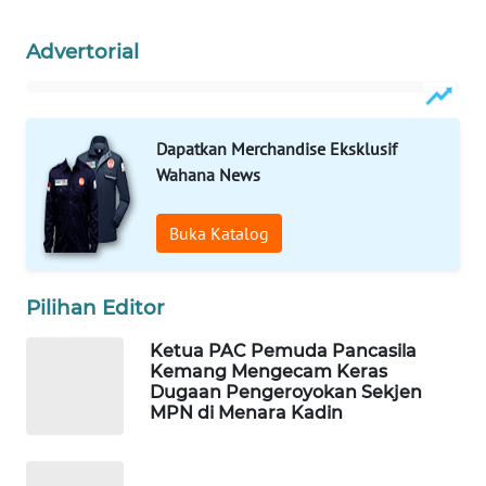
WN
LIKUPANG
Advertorial
WN
LABUANBAJO
Dapatkan Merchandise Eksklusif
Wahana News
WN
BORNEO
Buka Katalog
Wahana
Media
Group
Pilihan Editor
WAHANA
Ketua PAC Pemuda Pancasila
NEWS
Kemang Mengecam Keras
Dugaan Pengeroyokan Sekjen
MPN di Menara Kadin
WAHANA
TANI