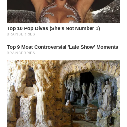
WN
SUBANG
WN
SUKABUMI
WN
PURWAKARTA
WN
PRIANGAN
TIMUR
WN
SEMARANG
WN
SOLO