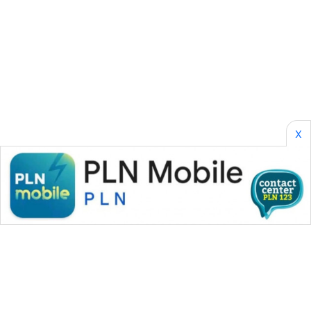
NEWS
FISUELRI
ID
ENERGI
NEWS
X
CILEUNGSI
NEWS
BERKAT
NEWS
BERAMPU
NEWS
ANUGERAH