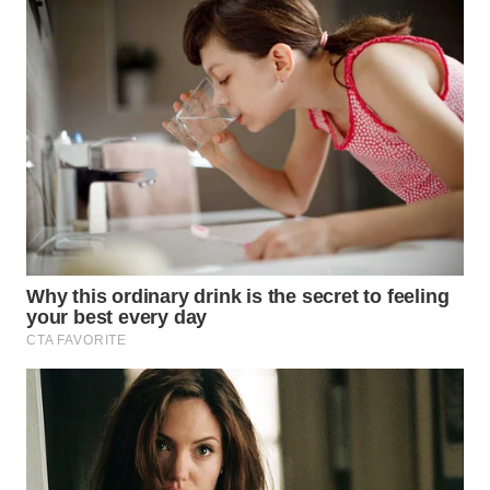
WN
SULSEL
WN
GORONTALO
WN
SULUT
WN
MALUKU
WN
MALUT
WN
DAIRI