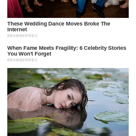
KARO
WN
SIMALUNGUN
WN
LABUHANBATU
WN
TAPANULI
TENGAH
WN DELI
SERDANG
WN
TEBING
TINGGI