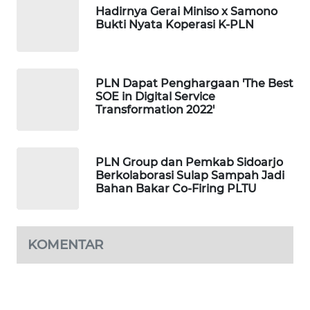
Hadirnya Gerai Miniso x Samono
WAHANANEWS
Bukti Nyata Koperasi K-PLN
ID
WAHANANEWS
CO ID
PLN Dapat Penghargaan 'The Best
SOE in Digital Service
Transformation 2022'
WAHANANEWS
NET
PLN Group dan Pemkab Sidoarjo
WAHANA
Berkolaborasi Sulap Sampah Jadi
SPORT
Bahan Bakar Co-Firing PLTU
WAHANA
UMKM
KOMENTAR
WAHANA
SELEB