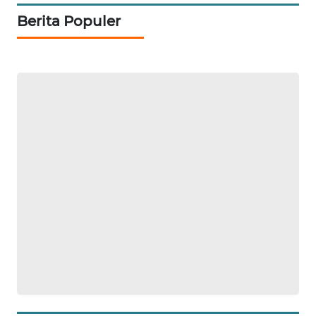
WAHANA
Berita Populer
PERSONA
WAHANA
OTOMOTIF
WAHANA
HEALTH
WAHANA
DESA
WISATA
LAPAK
WAHANA
Wahana
Network