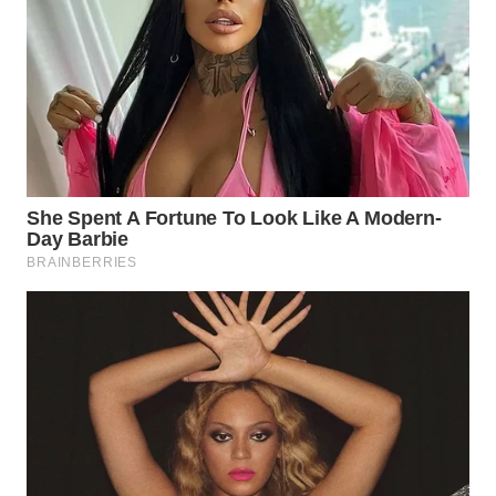
WN
TANGERANG
WN
BINJAI
WN
CIREBON
WN
INDRAMAYU
WN
KUNINGAN
WN
MAJALENGKA