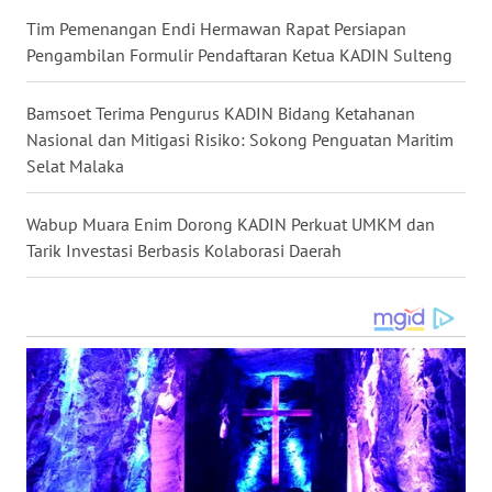
WN
Tim Pemenangan Endi Hermawan Rapat Persiapan
NTB
Pengambilan Formulir Pendaftaran Ketua KADIN Sulteng
WN
Bamsoet Terima Pengurus KADIN Bidang Ketahanan
SULTENG
Nasional dan Mitigasi Risiko: Sokong Penguatan Maritim
Selat Malaka
WN
SULBAR
Wabup Muara Enim Dorong KADIN Perkuat UMKM dan
Tarik Investasi Berbasis Kolaborasi Daerah
WN
BABEL
WN
SUMBAR
WN
SUMSEL