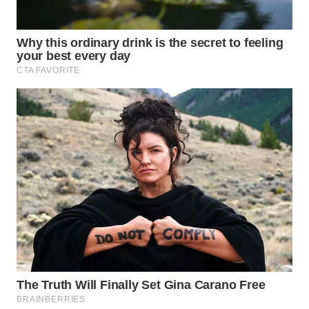
WN
PAKPAK
WN
KARAWANG
WN
BEKASI
WN
BOGOR
WN
DEPOK
WN
TAPANULI
UTARA