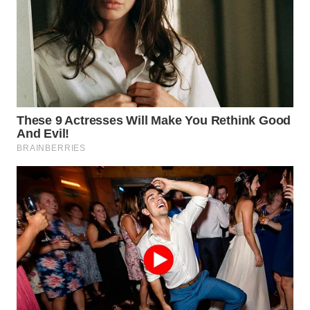
WN
DANAU
TOBA
WN
NIAS
WN
LANGKAT
WN
TAPANULI
SELATAN
WN
TANJUNG
LESUNG
WN