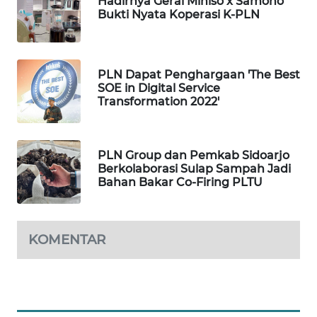
Hadirnya Gerai Miniso x Samono
Bukti Nyata Koperasi K-PLN
KONSUMEN
LISTRIK
MASYARAKAT
PLN Dapat Penghargaan 'The Best
KELISTRIKAN
SOE in Digital Service
Transformation 2022'
WALINKI
ID
PLN Group dan Pemkab Sidoarjo
Berkolaborasi Sulap Sampah Jadi
MAWAKA
Bahan Bakar Co-Firing PLTU
ID
MARTABAT
KOMENTAR
NET
PLN
WATCH