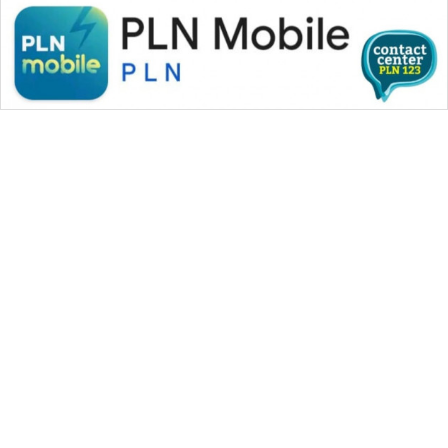
WAHANA MEDIA GROUP
|
|
|
WAHANA NEWS co
WAHANA TANI
WAHANA ADVOKAT
|
|
WAHANA INFRASTRUKTUR
WAHANA KONSUMEN
|
|
|
WAHANA LISTRIK
WAHANA TRAVEL
WAHANA TV
|
|
|
WAHANANEWS id
WAHANANEWS CO ID
WAHANANEWS NET