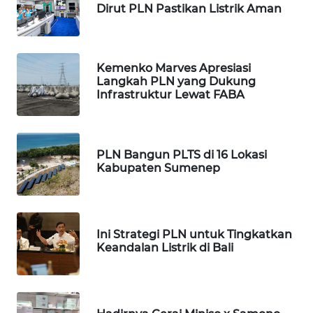
Dirut PLN Pastikan Listrik Aman
WAHANA
PERSONA
WAHANA
Kemenko Marves Apresiasi
OTOMOTIF
Langkah PLN yang Dukung
Infrastruktur Lewat FABA
WAHANA
HEALTH
PLN Bangun PLTS di 16 Lokasi
WAHANA
Kabupaten Sumenep
DESA
WISATA
LAPAK
Ini Strategi PLN untuk Tingkatkan
WAHANA
Keandalan Listrik di Bali
Wahana
Network