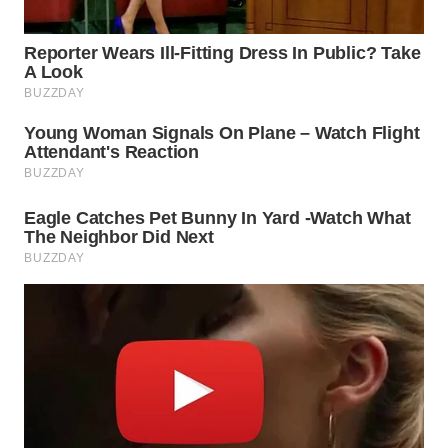
KARO
WN
SIMALUNGUN
WN
LABUHANBATU
WN
TAPANULI
TENGAH
WN DELI
SERDANG
WN
TEBING
TINGGI