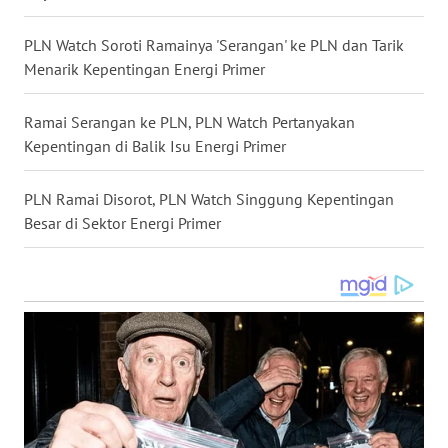
WN
SULSEL
PLN Watch Soroti Ramainya 'Serangan' ke PLN dan Tarik
Menarik Kepentingan Energi Primer
WN
GORONTALO
Ramai Serangan ke PLN, PLN Watch Pertanyakan
Kepentingan di Balik Isu Energi Primer
WN
SULUT
PLN Ramai Disorot, PLN Watch Singgung Kepentingan
Besar di Sektor Energi Primer
WN
MALUKU
WN
MALUT
WN
DAIRI