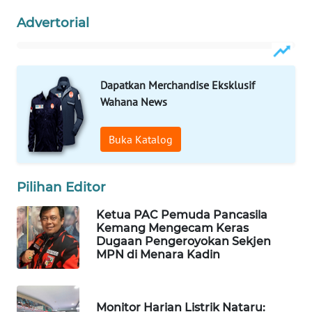
WAHANANEWS
Advertorial
ID
WAHANANEWS
CO ID
Dapatkan Merchandise Eksklusif
Wahana News
WAHANANEWS
NET
Buka Katalog
WAHANA
SPORT
Pilihan Editor
Ketua PAC Pemuda Pancasila
WAHANA
Kemang Mengecam Keras
UMKM
Dugaan Pengeroyokan Sekjen
MPN di Menara Kadin
WAHANA
SELEB
Monitor Harian Listrik Nataru: