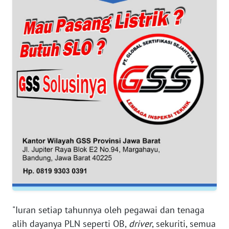
WN
SUMUT
WN
JAKARTA
WN
JABAR
WN
BANTEN
WN
NTT
WN
KEPRI
"Iuran setiap tahunnya oleh pegawai dan tenaga
alih dayanya PLN seperti OB,
driver
, sekuriti, semua