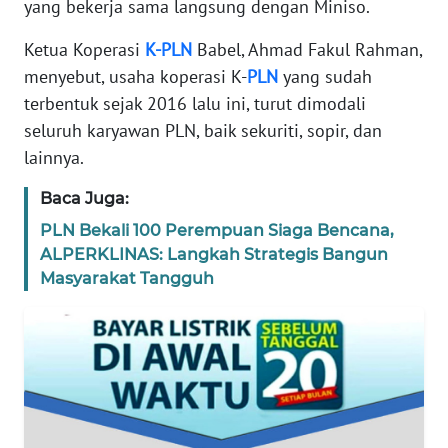
yang bekerja sama langsung dengan Miniso.
TENTANG
Ketua Koperasi
K-PLN
Babel, Ahmad Fakul Rahman,
KAMI
menyebut, usaha koperasi K-
PLN
yang sudah
terbentuk sejak 2016 lalu ini, turut dimodali
PEDOMAN
seluruh karyawan PLN, baik sekuriti, sopir, dan
MEDIA
SIBER
lainnya.
Baca Juga:
REDAKSI
PLN Bekali 100 Perempuan Siaga Bencana,
ALPERKLINAS: Langkah Strategis Bangun
KARIR
Masyarakat Tangguh
DISCLAIMER
Wahana
News
Regional