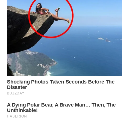
WAHANA
ADVOKAT
WAHANA
INFRASTRUKTUR
WAHANA
KONSUMEN
WAHANA
LISTRIK
WAHANA
TRAVEL
WAHANA
TV