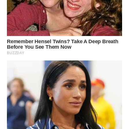
WN
BOROBUDUR
WN
MADURA
WN
SURABAYA
WN
NATUNA
WN
BINTAN
WN
MANDALIKA