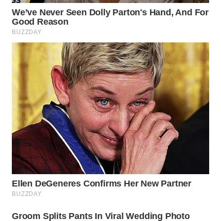
WN
SAMOSIR
WN
PADANG
LAWAS
WN
SUMEDANG
WN
CIANJUR
WN
KEPULAUAN
SERIBU