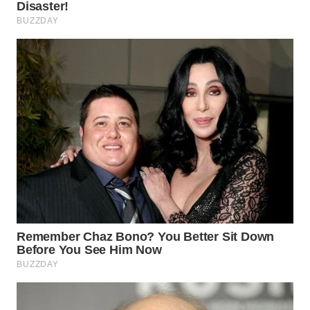
WN
TANGERANG
WN
BINJAI
WN
CIREBON
WN
INDRAMAYU
WN
KUNINGAN
WN
MAJALENGKA