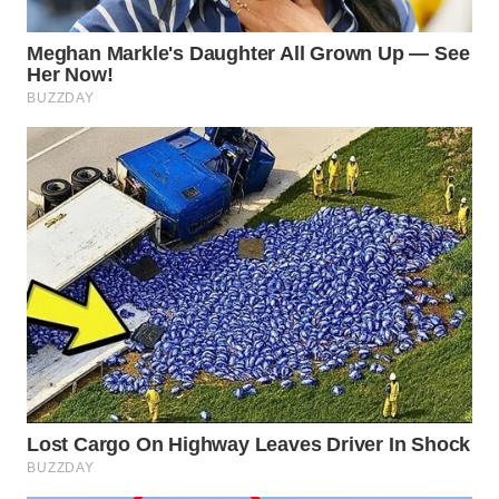
WN
LIKUPANG
WN
LABUANBAJO
WN
BORNEO
Wahana
Media
Group
WAHANA
NEWS
WAHANA
TANI