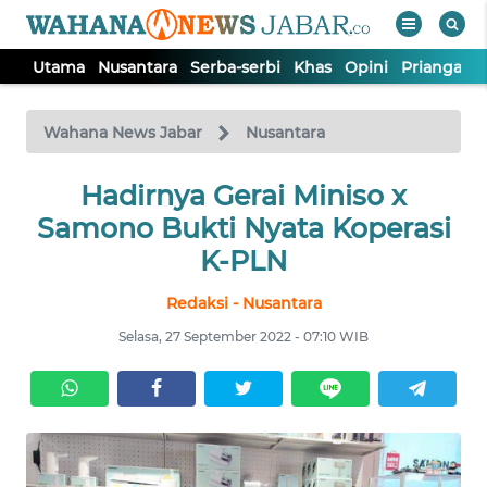
Utama
Nusantara
Serba-serbi
Khas
Opini
Priangan 
WAHANA
Tutup
TV
Wahana News Jabar
Nusantara
Hadirnya Gerai Miniso x
UTAMA
Samono Bukti Nyata Koperasi
NUSANTARA
K-PLN
Redaksi - Nusantara
SERBA-
SERBI
Selasa, 27 September 2022 - 07:10 WIB
KHAS
OPINI