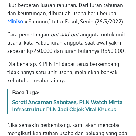
WN
ikut berperan iuaran tahunan. Dari iuran tahunan
PAPUA
dan keuntungan, dibuatlah usaha baru berupa
Miniso
x Samono," tutur Fakul, Senin (26/9/2022).
WN
PAPUA
Cara pemotongan
out-and-out
anggota untuk unit
BARAT
usaha, kata Fakul, iuran anggota saat awal yakni
sebesar Rp250.000 dan iuran bulannya Rp50.000 .
WN
RIAU
Dia beharap, K-PLN ini dapat terus berkembang
tidak hanya satu unit usaha, melainkan banyak
WN
kebutuhan usaha lainnya.
SERAMBI
Baca Juga:
WN
Soroti Ancaman Sabotase, PLN Watch Minta
JAMBI
Infrastruktur PLN Jadi Objek Vital Khusus
WN
"Jika semakin berkembang, kami akan mencoba
SULTRA
mengikuti kebutuhan usaha dan peluang yang ada