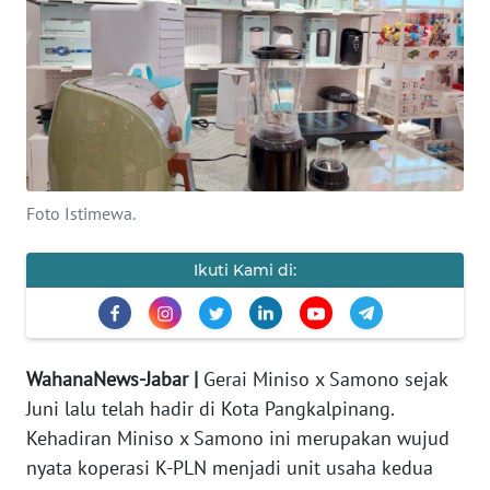
PRIANGAN
TIMUR
SUKABUMI
PURWAKARTA
Foto Istimewa.
Informasi
Ikuti Kami di:
INDEKS
BERITA
KONTAK
WahanaNews-Jabar |
Gerai Miniso x Samono sejak
KAMI
Juni lalu telah hadir di Kota Pangkalpinang.
Kehadiran Miniso x Samono ini merupakan wujud
INFO
nyata koperasi K-PLN menjadi unit usaha kedua
IKLAN