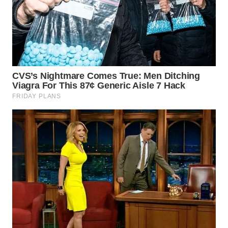
WN
DANAU
TOBA
WN
NIAS
WN
LANGKAT
WN
TAPANULI
SELATAN
WN
TANJUNG
LESUNG
WN