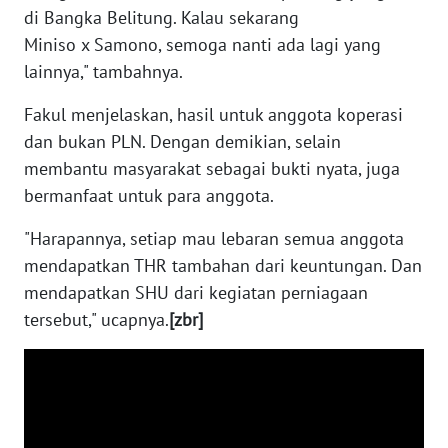
di Bangka Belitung. Kalau sekarang
WN
NTB
Miniso x Samono, semoga nanti ada lagi yang
lainnya," tambahnya.
WN
Fakul menjelaskan, hasil untuk anggota koperasi
SULTENG
dan bukan PLN. Dengan demikian, selain
membantu masyarakat sebagai bukti nyata, juga
WN
SULBAR
bermanfaat untuk para anggota.
"Harapannya, setiap mau lebaran semua anggota
WN
mendapatkan THR tambahan dari keuntungan. Dan
BABEL
mendapatkan SHU dari kegiatan perniagaan
WN
tersebut," ucapnya.
[zbr]
SUMBAR
WN
SUMSEL