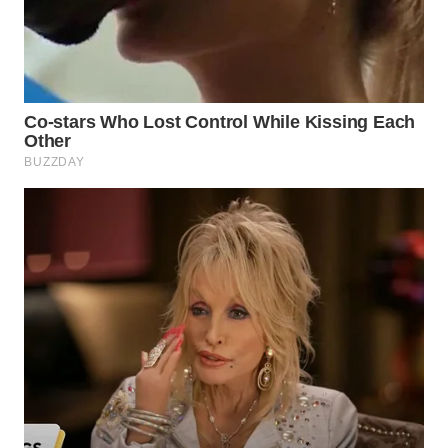
WN
PAKPAK
WN
KARAWANG
WN
BEKASI
WN
BOGOR
WN
DEPOK
WN
TAPANULI
UTARA