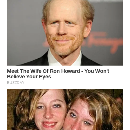
WN
SUBANG
WN
SUKABUMI
WN
PURWAKARTA
WN
PRIANGAN
TIMUR
WN
SEMARANG
WN
SOLO