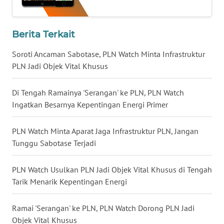
WN
BALI
Berita Terkait
WN
Soroti Ancaman Sabotase, PLN Watch Minta Infrastruktur
KALBAR
PLN Jadi Objek Vital Khusus
WN
KALTENG
Di Tengah Ramainya 'Serangan' ke PLN, PLN Watch
Ingatkan Besarnya Kepentingan Energi Primer
WN
KALTARA
PLN Watch Minta Aparat Jaga Infrastruktur PLN, Jangan
Tunggu Sabotase Terjadi
WN
KALSEL
PLN Watch Usulkan PLN Jadi Objek Vital Khusus di Tengah
Tarik Menarik Kepentingan Energi
WN
KALTIM
Ramai 'Serangan' ke PLN, PLN Watch Dorong PLN Jadi
Objek Vital Khusus