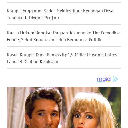
WN
DANAU
Korupsi Anggaran, Kades-Sekdes-Kaur Keuangan Desa
TOBA
Tuhegeo II Divonis Penjara
WN
Kuasa Hukum Bongkar Dugaan Tekanan ke Tim Pemeriksa
NIAS
Febrie, Sebut Keputusan Lebih Bernuansa Politik
WN
Kasus Korupsi Dana Bansos Rp1,9 Miliar Personel Polres
LANGKAT
Labusel Ditahan Kejaksaan
WN
TAPANULI
SELATAN
WN
TANJUNG
LESUNG
WN