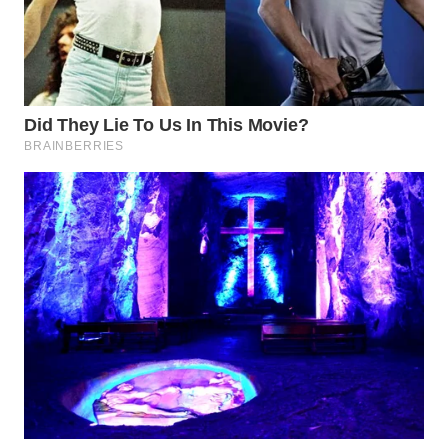
WAHANANEWS
ID
WAHANANEWS
CO ID
WAHANANEWS
NET
WAHANA
SPORT
WAHANA
UMKM
WAHANA
SELEB