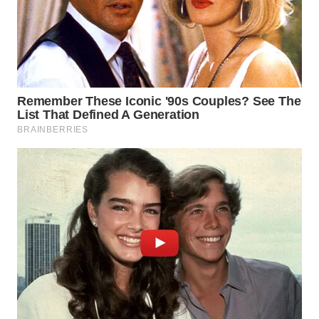
KARO
WN
SIMALUNGUN
WN
LABUHANBATU
WN
TAPANULI
TENGAH
WN DELI
SERDANG
WN
TEBING
TINGGI