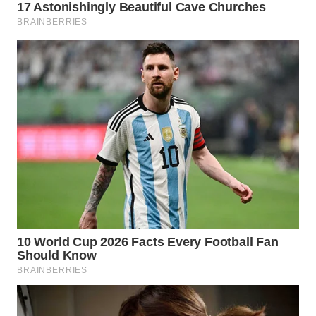
WAHANA
PERSONA
WAHANA
OTOMOTIF
WAHANA
HEALTH
WAHANA
DESA
WISATA
LAPAK
WAHANA
Wahana
Network