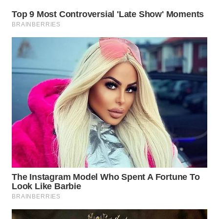
WN
SAMOSIR
WN
PADANG
LAWAS
WN
SUMEDANG
WN
CIANJUR
WN
KEPULAUAN
SERIBU