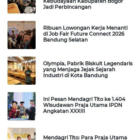
Kebudayaan Kabupaten Bogor
TAMBANG
Jadi Perbincangan
NEWS
Ribuan Lowongan Kerja Menanti
SITUNGIR
di Job Fair Future Connect 2026
NEWS
Bandung Selatan
SIDIKALANG
NEWS
Olympia, Pabrik Biskuit Legendaris
yang Menjaga Jejak Sejarah
SIBARAGAS
Industri di Kota Bandung
NEWS
METRO
Ini Pesan Mendagri Tito ke 1.404
SIANTAR
Wisudawan Praja Utama IPDN
Angkatan XXXIII
NEWS
METRO
MEDAN
Mendagri Tito: Para Praja Utama