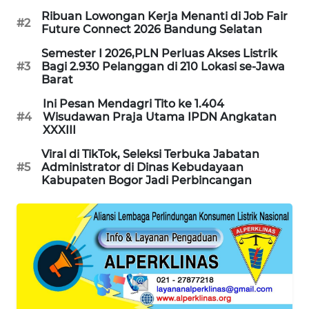
NEWS
Ribuan Lowongan Kerja Menanti di Job Fair
#2
Future Connect 2026 Bandung Selatan
FISUELRI
Semester I 2026,PLN Perluas Akses Listrik
ID
#3
Bagi 2.930 Pelanggan di 210 Lokasi se-Jawa
Barat
ENERGI
Ini Pesan Mendagri Tito ke 1.404
NEWS
#4
Wisudawan Praja Utama IPDN Angkatan
XXXIII
CILEUNGSI
Viral di TikTok, Seleksi Terbuka Jabatan
NEWS
#5
Administrator di Dinas Kebudayaan
Kabupaten Bogor Jadi Perbincangan
BERKAT
NEWS
BERAMPU
NEWS
ANUGERAH