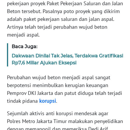
pekerjaan proyek Paket Pekerjaan Saluran dan Jalan
WN
Beton tersebut. Pasalnya poto proyek yang dikirim
NTB
adalah paket pekerjaan saluran dan jalan aspal.
Artinya telah terjadi perubahan wujud beton
WN
SULTENG
menjadi aspal.
Baca Juga:
WN
SULBAR
Dakwaan Dinilai Tak Jelas, Terdakwa Gratifikasi
Rp7,6 Miliar Ajukan Eksepsi
WN
BABEL
Perubahan wujud beton menjadi aspal sangat
berpotensi menimbulkan kerugian keuangan
WN
Pemprov DKI Jakarta dan patut diduga telah terjadi
SUMBAR
tindak pidana
korupsi
.
Sejumlah aktivis anti korupsi mendesak agar
WN
SUMSEL
Polres Metro Jakarta Timur malakukan penyelidikan
dengan memanggil dan memeriksa Dedi Arif