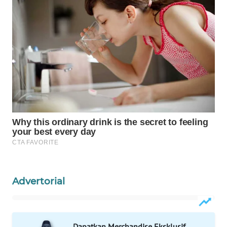
KONSUMEN
LISTRIK
MASYARAKAT
KELISTRIKAN
WALINKI
ID
MAWAKA
ID
MARTABAT
NET
Advertorial
PLN
WATCH
Dapatkan Merchandise Eksklusif