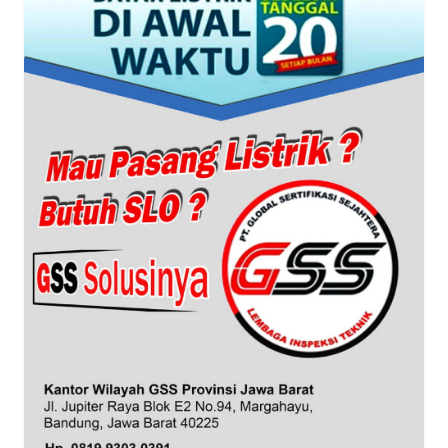
WN
SUMUT
WN
JAKARTA
WN
JABAR
WN
BANTEN
WN
NTT
WN
KEPRI