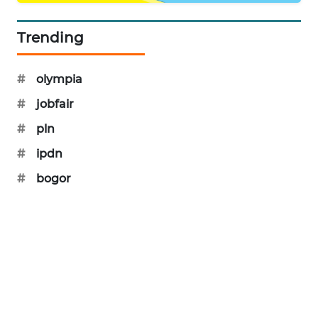
NEWS
Trending
AKHLAK
ID
#
olympia
PERAPKI
#
jobfair
NEWS
#
pln
#
ipdn
SONYA
ASA
#
bogor
NEWS