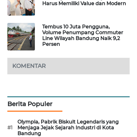
NEWS
Harus Memiliki Value dan Modern
METRO
JAKARTA
Tembus 10 Juta Pengguna,
NEWS
Volume Penumpang Commuter
Line Wilayah Bandung Naik 9,2
Persen
KRT
NEWS
KOMENTAR
KARING
NEWS
JURNAL
MARITIM
Berita Populer
HUMBANG
NEWS
Olympia, Pabrik Biskuit Legendaris yang
#1
Menjaga Jejak Sejarah Industri di Kota
Bandung
GARONGGANG