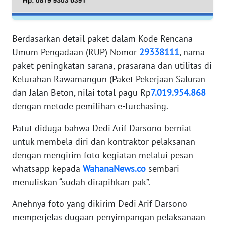
WN
PAPUA
Berdasarkan detail paket dalam Kode Rencana
WN
PAPUA
Umum Pengadaan (RUP) Nomor
29338111
, nama
BARAT
paket peningkatan sarana, prasarana dan utilitas di
Kelurahan Rawamangun (Paket Pekerjaan Saluran
WN
dan Jalan Beton, nilai total pagu Rp
7.019.954.868
RIAU
dengan metode pemilihan e-furchasing.
WN
Patut diduga bahwa Dedi Arif Darsono berniat
SERAMBI
untuk membela diri dan kontraktor pelaksanan
dengan mengirim foto kegiatan melalui pesan
WN
whatsapp kepada
WahanaNews.co
sembari
JAMBI
menuliskan “sudah dirapihkan pak”.
WN
Anehnya foto yang dikirim Dedi Arif Darsono
SULTRA
memperjelas dugaan penyimpangan pelaksanaan