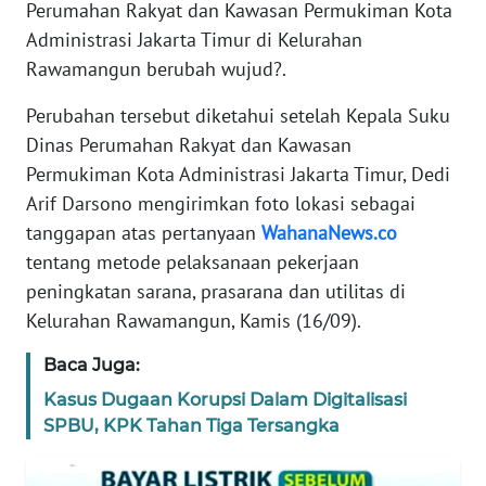
Perumahan Rakyat dan Kawasan Permukiman Kota
Administrasi Jakarta Timur di Kelurahan
TENTANG
KAMI
Rawamangun berubah wujud?.
Perubahan tersebut diketahui setelah Kepala Suku
PEDOMAN
Dinas Perumahan Rakyat dan Kawasan
MEDIA
SIBER
Permukiman Kota Administrasi Jakarta Timur, Dedi
Arif Darsono mengirimkan foto lokasi sebagai
REDAKSI
tanggapan atas pertanyaan
WahanaNews.co
tentang metode pelaksanaan pekerjaan
KARIR
peningkatan sarana, prasarana dan utilitas di
Kelurahan Rawamangun, Kamis (16/09).
DISCLAIMER
Baca Juga:
Wahana
Kasus Dugaan Korupsi Dalam Digitalisasi
News
SPBU, KPK Tahan Tiga Tersangka
Regional