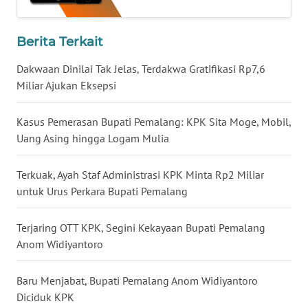
WN
SULSEL
Berita Terkait
WN
Dakwaan Dinilai Tak Jelas, Terdakwa Gratifikasi Rp7,6
GORONTALO
Miliar Ajukan Eksepsi
WN
Kasus Pemerasan Bupati Pemalang: KPK Sita Moge, Mobil,
SULUT
Uang Asing hingga Logam Mulia
WN
MALUKU
Terkuak, Ayah Staf Administrasi KPK Minta Rp2 Miliar
untuk Urus Perkara Bupati Pemalang
WN
MALUT
Terjaring OTT KPK, Segini Kekayaan Bupati Pemalang
Anom Widiyantoro
WN
DAIRI
Baru Menjabat, Bupati Pemalang Anom Widiyantoro
Diciduk KPK