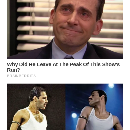
WAHANA
ADVOKAT
WAHANA
INFRASTRUKTUR
WAHANA
KONSUMEN
WAHANA
LISTRIK
WAHANA
TRAVEL
WAHANA
TV