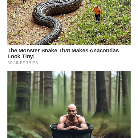
WN
SUBANG
WN
SUKABUMI
WN
PURWAKARTA
WN
PRIANGAN
TIMUR
WN
SEMARANG
WN
SOLO