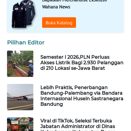
MKLI
Wahana News
LPKKI
Buka Katalog
LKKI
Pilihan Editor
KOPEKLIN
Semester I 2026,PLN Perluas
Akses Listrik Bagi 2.930 Pelanggan
di 210 Lokasi se-Jawa Barat
PORTAL
KONSUMEN
Lebih Praktis, Penerbangan
FORWAMKI
Bandung-Palembang via Bandara
Internasional Husein Sastranegara
Bandung
ALPERKLINAS
FORJASIDA
Viral di TikTok, Seleksi Terbuka
Jabatan Administrator di Dinas