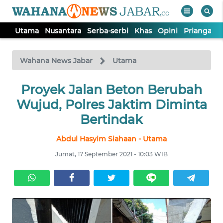
Utama
Nusantara
Serba-serbi
Khas
Opini
Priangan 
WAHANA
Tutup
TV
Wahana News Jabar
Utama
Proyek Jalan Beton Berubah
UTAMA
Wujud, Polres Jaktim Diminta
NUSANTARA
Bertindak
Abdul Hasyim Siahaan - Utama
SERBA-
SERBI
Jumat, 17 September 2021 - 10:03 WIB
KHAS
OPINI