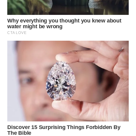
WN
BOROBUDUR
WN
MADURA
WN
SURABAYA
WN
NATUNA
WN
BINTAN
WN
MANDALIKA