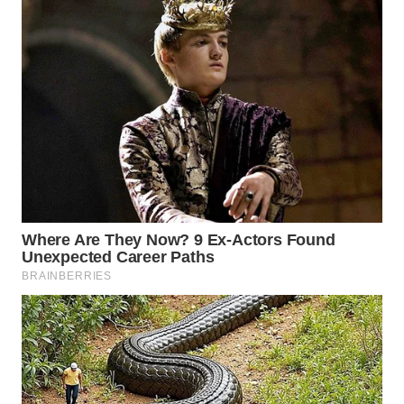
WN
TANGERANG
WN
BINJAI
WN
CIREBON
WN
INDRAMAYU
WN
KUNINGAN
WN
MAJALENGKA