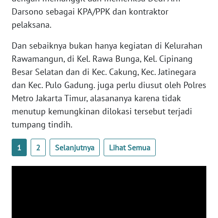
WN
Darsono sebagai KPA/PPK dan kontraktor
BENGKULU
pelaksana.
WN
Dan sebaiknya bukan hanya kegiatan di Kelurahan
LAMPUNG
Rawamangun, di Kel. Rawa Bunga, Kel. Cipinang
Besar Selatan dan di Kec. Cakung, Kec. Jatinegara
WN
dan Kec. Pulo Gadung. juga perlu diusut oleh Polres
JATENG
Metro Jakarta Timur, alasananya karena tidak
menutup kemungkinan dilokasi tersebut terjadi
WN
tumpang tindih.
NUSANTARA
1
2
Selanjutnya
Lihat Semua
WN
JOGJA
WN
JATIM