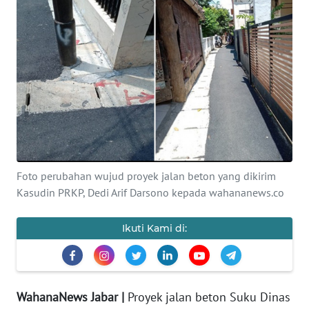
PRIANGAN
TIMUR
SUKABUMI
PURWAKARTA
Informasi
Foto perubahan wujud proyek jalan beton yang dikirim
INDEKS
Kasudin PRKP, Dedi Arif Darsono kepada wahananews.co
BERITA
Ikuti Kami di:
KONTAK
KAMI
INFO
WahanaNews Jabar |
Proyek jalan beton Suku Dinas
IKLAN