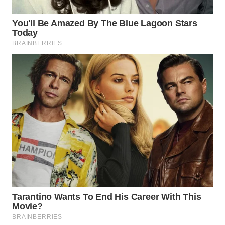
WN
PAKPAK
WN
KARAWANG
WN
BEKASI
WN
BOGOR
WN
DEPOK
WN
TAPANULI
UTARA