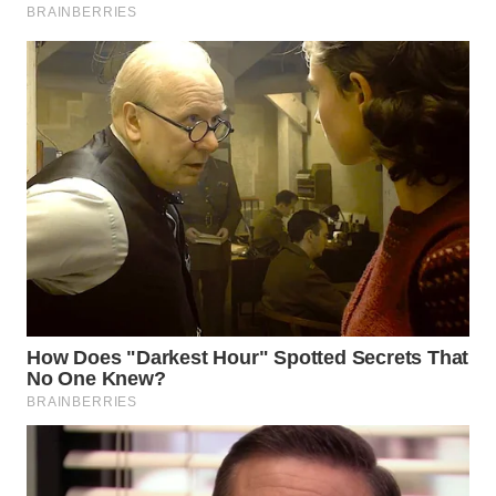
WN
LIKUPANG
WN
LABUANBAJO
WN
BORNEO
Wahana
Media
Group
WAHANA
NEWS
WAHANA
TANI