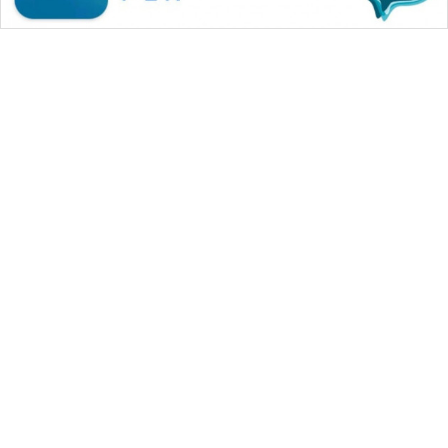
WAHANA MEDIA GROUP
|
|
|
WAHANA NEWS co
WAHANA TANI
WAHANA ADVOKAT
|
|
WAHANA INFRASTRUKTUR
WAHANA KONSUMEN
|
|
|
WAHANA LISTRIK
WAHANA TRAVEL
WAHANA TV
|
|
|
WAHANANEWS id
WAHANANEWS CO ID
WAHANANEWS NET
|
|
|
WAHANA SPORT ID
Wahana UMKM
Wahana Seleb
|
|
|
Wahana Persona
Wahana Otomotif
Wahana Health
|
Wahana Desa Wisata
Lapak Wahana