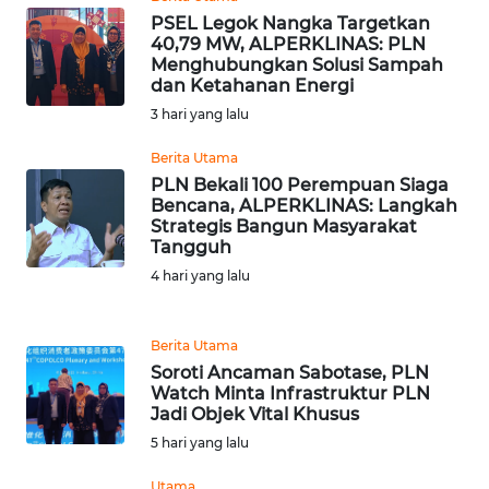
WN
PSEL Legok Nangka Targetkan
PAPUA
40,79 MW, ALPERKLINAS: PLN
Menghubungkan Solusi Sampah
WN
dan Ketahanan Energi
PAPUA
3 hari yang lalu
BARAT
Berita Utama
PLN Bekali 100 Perempuan Siaga
WN
Bencana, ALPERKLINAS: Langkah
RIAU
Strategis Bangun Masyarakat
Tangguh
WN
4 hari yang lalu
SERAMBI
Berita Utama
WN
Soroti Ancaman Sabotase, PLN
JAMBI
Watch Minta Infrastruktur PLN
Jadi Objek Vital Khusus
WN
5 hari yang lalu
SULTRA
Utama