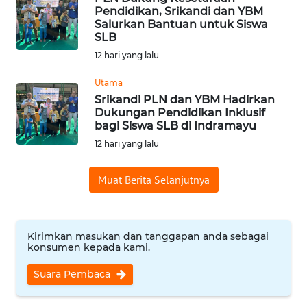
WN
Pendidikan, Srikandi dan YBM
TANGERANG
Salurkan Bantuan untuk Siswa
SLB
12 hari yang lalu
WN
BINJAI
Utama
Srikandi PLN dan YBM Hadirkan
WN
Dukungan Pendidikan Inklusif
CIREBON
bagi Siswa SLB di Indramayu
12 hari yang lalu
WN
INDRAMAYU
Muat Berita Selanjutnya
WN
KUNINGAN
Kirimkan masukan dan tanggapan anda sebagai
konsumen kepada kami.
WN
MAJALENGKA
Suara Pembaca