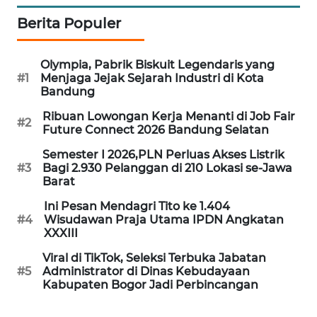
WN
SUBANG
Berita Populer
WN
Olympia, Pabrik Biskuit Legendaris yang
SUKABUMI
#1
Menjaga Jejak Sejarah Industri di Kota
Bandung
WN
Ribuan Lowongan Kerja Menanti di Job Fair
PURWAKARTA
#2
Future Connect 2026 Bandung Selatan
Semester I 2026,PLN Perluas Akses Listrik
WN
#3
Bagi 2.930 Pelanggan di 210 Lokasi se-Jawa
PRIANGAN
Barat
TIMUR
Ini Pesan Mendagri Tito ke 1.404
#4
Wisudawan Praja Utama IPDN Angkatan
WN
XXXIII
SEMARANG
Viral di TikTok, Seleksi Terbuka Jabatan
#5
Administrator di Dinas Kebudayaan
WN
Kabupaten Bogor Jadi Perbincangan
SOLO