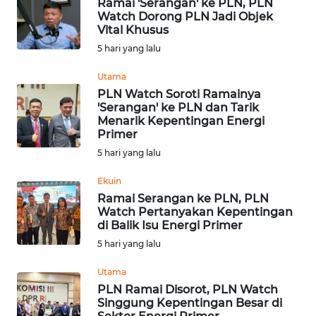
Ramai 'Serangan' ke PLN, PLN
WN
Watch Dorong PLN Jadi Objek
BENGKULU
Vital Khusus
5 hari yang lalu
WN
Utama
LAMPUNG
PLN Watch Soroti Ramainya
'Serangan' ke PLN dan Tarik
WN
Menarik Kepentingan Energi
JATENG
Primer
5 hari yang lalu
WN
Ekuin
NUSANTARA
Ramai Serangan ke PLN, PLN
Watch Pertanyakan Kepentingan
WN
di Balik Isu Energi Primer
JOGJA
5 hari yang lalu
WN
Utama
JATIM
PLN Ramai Disorot, PLN Watch
Singgung Kepentingan Besar di