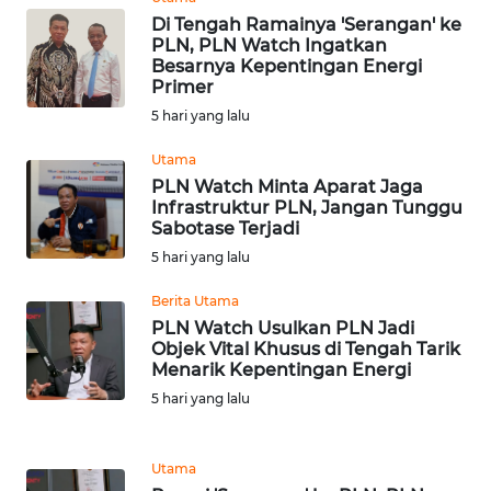
WN
Di Tengah Ramainya 'Serangan' ke
PLN, PLN Watch Ingatkan
NTB
Besarnya Kepentingan Energi
Primer
WN
5 hari yang lalu
SULTENG
Utama
WN
PLN Watch Minta Aparat Jaga
Infrastruktur PLN, Jangan Tunggu
SULBAR
Sabotase Terjadi
5 hari yang lalu
WN
BABEL
Berita Utama
PLN Watch Usulkan PLN Jadi
WN
Objek Vital Khusus di Tengah Tarik
Menarik Kepentingan Energi
SUMBAR
5 hari yang lalu
WN
SUMSEL
Utama