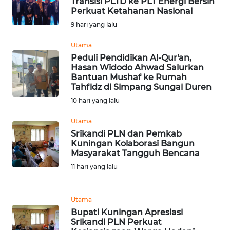
Transisi PLTD ke PLT Energi Bersih
WN
Perkuat Ketahanan Nasional
DANAU
TOBA
9 hari yang lalu
Utama
WN
Peduli Pendidikan Al-Qur'an,
NIAS
Hasan Widodo Ahwad Salurkan
Bantuan Mushaf ke Rumah
Tahfidz di Simpang Sungai Duren
WN
LANGKAT
10 hari yang lalu
Utama
WN
Srikandi PLN dan Pemkab
TAPANULI
Kuningan Kolaborasi Bangun
SELATAN
Masyarakat Tangguh Bencana
11 hari yang lalu
WN
TANJUNG
LESUNG
Utama
Bupati Kuningan Apresiasi
Srikandi PLN Perkuat
WN