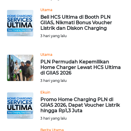
WN
SUMUT
Utama
Beli HCS Ultima di Booth PLN
GIIAS, Nikmati Bonus Voucher
WN
Listrik dan Diskon Charging
JAKARTA
3 hari yang lalu
WN
JABAR
Utama
PLN Permudah Kepemilikan
WN
Home Charger Lewat HCS Ultima
di GIIAS 2026
BANTEN
3 hari yang lalu
WN
Ekuin
NTT
Promo Home Charging PLN di
GIIAS 2026, Dapat Voucher Listrik
WN
hingga Rp1,3 Juta
KEPRI
3 hari yang lalu
Berita Utama