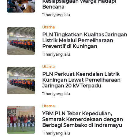
Kesiapsiagaan Warga Hadapi
KARO
Bencana
11 hari yang lalu
WN
SIMALUNGUN
Utama
PLN Tingkatkan Kualitas Jaringan
Listrik Melalui Pemeliharaan
WN
Preventif di Kuningan
LABUHANBATU
11 hari yang lalu
WN
Utama
TAPANULI
PLN Perkuat Keandalan Listrik
TENGAH
Kuningan Lewat Pemeliharaan
Jaringan 20 kV Terpadu
WN DELI
11 hari yang lalu
SERDANG
Utama
YBM PLN Tebar Kepedulian,
WN
Semarak Kemerdekaan dengan
TEBING
Berbagi Sembako di Indramayu
TINGGI
11 hari yang lalu