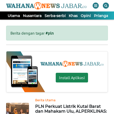
Utama
Nusantara
Serba-serbi
Khas
Opini
Priangan 
WAHANA
Tutup
TV
Berita dengan tagar
#pln
UTAMA
NUSANTARA
SERBA-
Install Aplikasi
SERBI
KHAS
Berita Utama
PLN Perkuat Listrik Kutai Barat
OPINI
dan Mahakam Ulu, ALPERKLINAS: