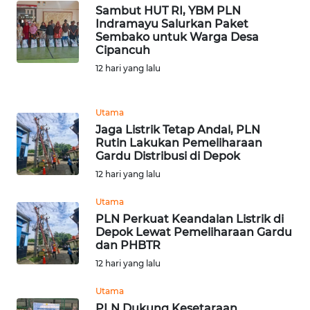
Sambut HUT RI, YBM PLN
Indramayu Salurkan Paket
WN
Sembako untuk Warga Desa
SAMOSIR
Cipancuh
12 hari yang lalu
WN
PADANG
LAWAS
Utama
Jaga Listrik Tetap Andal, PLN
Rutin Lakukan Pemeliharaan
WN
Gardu Distribusi di Depok
SUMEDANG
12 hari yang lalu
WN
Utama
CIANJUR
PLN Perkuat Keandalan Listrik di
Depok Lewat Pemeliharaan Gardu
dan PHBTR
WN
12 hari yang lalu
KEPULAUAN
SERIBU
Utama
PLN Dukung Kesetaraan