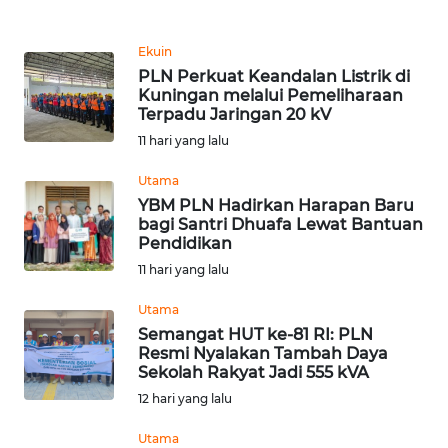
WN
PAKPAK
Ekuin
PLN Perkuat Keandalan Listrik di
Kuningan melalui Pemeliharaan
WN
Terpadu Jaringan 20 kV
KARAWANG
11 hari yang lalu
WN
Utama
BEKASI
YBM PLN Hadirkan Harapan Baru
bagi Santri Dhuafa Lewat Bantuan
Pendidikan
WN
BOGOR
11 hari yang lalu
Utama
WN
Semangat HUT ke-81 RI: PLN
DEPOK
Resmi Nyalakan Tambah Daya
Sekolah Rakyat Jadi 555 kVA
WN
12 hari yang lalu
TAPANULI
UTARA
Utama