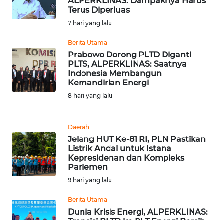
ALPERKLINAS: Dampaknya Harus
WN
Terus Diperluas
SULSEL
7 hari yang lalu
WN
Berita Utama
GORONTALO
Prabowo Dorong PLTD Diganti
PLTS, ALPERKLINAS: Saatnya
Indonesia Membangun
WN
Kemandirian Energi
SULUT
8 hari yang lalu
WN
MALUKU
Daerah
Jelang HUT Ke-81 RI, PLN Pastikan
Listrik Andal untuk Istana
WN
Kepresidenan dan Kompleks
MALUT
Parlemen
9 hari yang lalu
WN
DAIRI
Berita Utama
Dunia Krisis Energi, ALPERKLINAS: