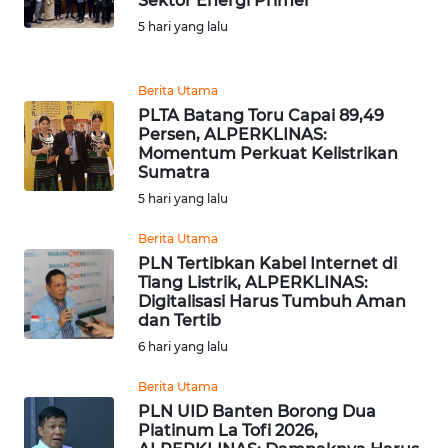
Sektor Energi Primer
WN
5 hari yang lalu
BALI
WN
Berita Utama
KALBAR
PLTA Batang Toru Capai 89,49
Persen, ALPERKLINAS:
Momentum Perkuat Kelistrikan
WN
Sumatra
KALTENG
5 hari yang lalu
WN
Berita Utama
KALTARA
PLN Tertibkan Kabel Internet di
Tiang Listrik, ALPERKLINAS:
Digitalisasi Harus Tumbuh Aman
WN
dan Tertib
KALSEL
6 hari yang lalu
WN
Berita Utama
KALTIM
PLN UID Banten Borong Dua
Platinum La Tofi 2026,