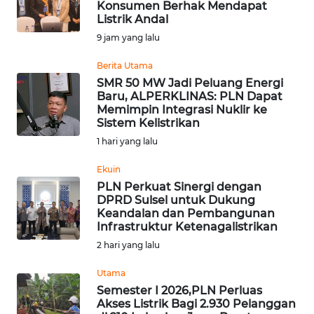
Konsumen Berhak Mendapat
Listrik Andal
PRIANGAN
TIMUR
9 jam yang lalu
Berita Utama
SUKABUMI
SMR 50 MW Jadi Peluang Energi
Baru, ALPERKLINAS: PLN Dapat
Memimpin Integrasi Nuklir ke
PURWAKARTA
Sistem Kelistrikan
1 hari yang lalu
Informasi
Ekuin
INDEKS
PLN Perkuat Sinergi dengan
DPRD Sulsel untuk Dukung
BERITA
Keandalan dan Pembangunan
Infrastruktur Ketenagalistrikan
KONTAK
2 hari yang lalu
KAMI
Utama
INFO
Semester I 2026,PLN Perluas
Akses Listrik Bagi 2.930 Pelanggan
IKLAN