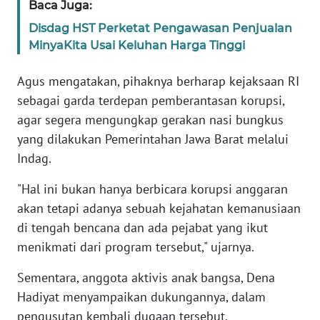
Baca Juga:
WN
Disdag HST Perketat Pengawasan Penjualan
NTB
MinyaKita Usai Keluhan Harga Tinggi
WN
Agus mengatakan, pihaknya berharap kejaksaan RI
SULTENG
sebagai garda terdepan pemberantasan korupsi,
agar segera mengungkap gerakan nasi bungkus
WN
SULBAR
yang dilakukan Pemerintahan Jawa Barat melalui
Indag.
WN
"Hal ini bukan hanya berbicara korupsi anggaran
BABEL
akan tetapi adanya sebuah kejahatan kemanusiaan
di tengah bencana dan ada pejabat yang ikut
WN
SUMBAR
menikmati dari program tersebut," ujarnya.
Sementara, anggota aktivis anak bangsa, Dena
WN
SUMSEL
Hadiyat menyampaikan dukungannya, dalam
pengusutan kembali dugaan tersebut.