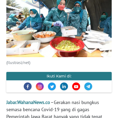
PRIANGAN
TIMUR
SUKABUMI
PURWAKARTA
Informasi
(Ilustrasi/net)
INDEKS
BERITA
Ikuti Kami di:
KONTAK
KAMI
Jabar.WahanaNews.co
-
Gerakan nasi bungkus
INFO
semasa bencana Covid-19 yang di gagas
IKLAN
Pemerintah Jawa Barat banyak yang tidak tepat