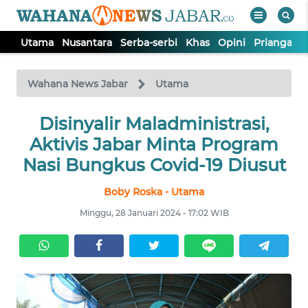
Utama
Nusantara
Serba-serbi
Khas
Opini
Priangan 
WAHANA
Tutup
TV
Wahana News Jabar
Utama
Disinyalir Maladministrasi,
UTAMA
Aktivis Jabar Minta Program
NUSANTARA
Nasi Bungkus Covid-19 Diusut
Boby Roska - Utama
SERBA-
SERBI
Minggu, 28 Januari 2024 - 17:02 WIB
KHAS
OPINI