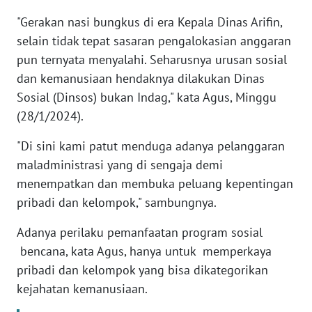
WN
PAPUA
"Gerakan nasi bungkus di era Kepala Dinas Arifin,
selain tidak tepat sasaran pengalokasian anggaran
WN
pun ternyata menyalahi. Seharusnya urusan sosial
PAPUA
dan kemanusiaan hendaknya dilakukan Dinas
BARAT
Sosial (Dinsos) bukan Indag," kata Agus, Minggu
(28/1/2024).
WN
RIAU
"Di sini kami patut menduga adanya pelanggaran
maladministrasi yang di sengaja demi
WN
menempatkan dan membuka peluang kepentingan
SERAMBI
pribadi dan kelompok," sambungnya.
WN
Adanya perilaku pemanfaatan program sosial
JAMBI
bencana, kata Agus, hanya untuk memperkaya
pribadi dan kelompok yang bisa dikategorikan
WN
kejahatan kemanusiaan.
SULTRA