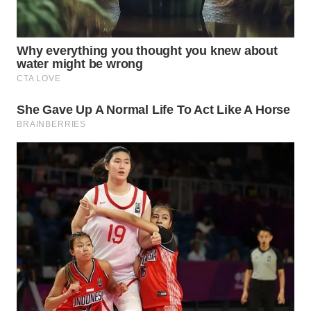
WN
BOROBUDUR
WN
MADURA
WN
SURABAYA
WN
NATUNA
WN
BINTAN
WN
MANDALIKA