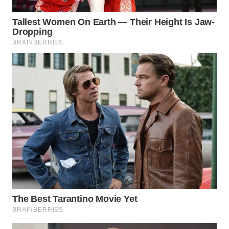
WN
LIKUPANG
WN
LABUANBAJO
WN
BORNEO
Wahana
Media
Group
WAHANA
NEWS
WAHANA
TANI