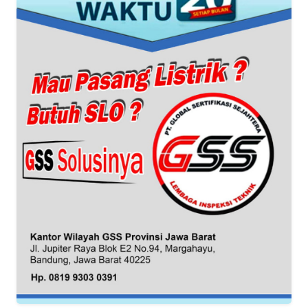
WN
SUMUT
WN
JAKARTA
WN
JABAR
WN
BANTEN
WN
NTT
WN
KEPRI