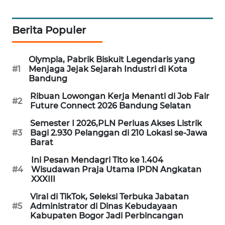
NEWS
METRO
Berita Populer
JAKARTA
NEWS
Olympia, Pabrik Biskuit Legendaris yang
#1
Menjaga Jejak Sejarah Industri di Kota
KRT
Bandung
NEWS
Ribuan Lowongan Kerja Menanti di Job Fair
#2
Future Connect 2026 Bandung Selatan
KARING
Semester I 2026,PLN Perluas Akses Listrik
NEWS
#3
Bagi 2.930 Pelanggan di 210 Lokasi se-Jawa
Barat
JURNAL
Ini Pesan Mendagri Tito ke 1.404
MARITIM
#4
Wisudawan Praja Utama IPDN Angkatan
XXXIII
HUMBANG
Viral di TikTok, Seleksi Terbuka Jabatan
NEWS
#5
Administrator di Dinas Kebudayaan
Kabupaten Bogor Jadi Perbincangan
GARONGGANG