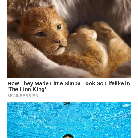
WN
TANGERANG
WN
BINJAI
WN
CIREBON
WN
INDRAMAYU
WN
KUNINGAN
WN
MAJALENGKA