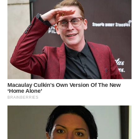
WAHANA
ADVOKAT
WAHANA
INFRASTRUKTUR
WAHANA
KONSUMEN
WAHANA
LISTRIK
WAHANA
TRAVEL
WAHANA
TV