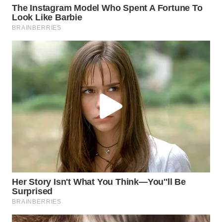
WN
SAMOSIR
WN
PADANG
LAWAS
WN
SUMEDANG
WN
CIANJUR
WN
KEPULAUAN
SERIBU