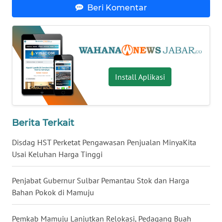
WN
Beri Komentar
BALI
WN
KALBAR
Install Aplikasi
WN
KALTENG
WN
Berita Terkait
KALTARA
Disdag HST Perketat Pengawasan Penjualan MinyaKita
WN
Usai Keluhan Harga Tinggi
KALSEL
Penjabat Gubernur Sulbar Pemantau Stok dan Harga
WN
Bahan Pokok di Mamuju
KALTIM
Pemkab Mamuju Lanjutkan Relokasi, Pedagang Buah