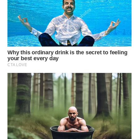
WN
SUBANG
WN
SUKABUMI
WN
PURWAKARTA
WN
PRIANGAN
TIMUR
WN
SEMARANG
WN
SOLO