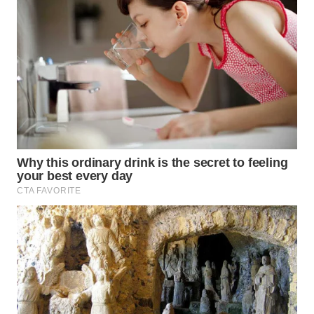
KARO
WN
SIMALUNGUN
WN
LABUHANBATU
WN
TAPANULI
TENGAH
WN DELI
SERDANG
WN
TEBING
TINGGI