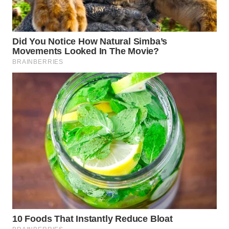
WAHANA
PERSONA
WAHANA
OTOMOTIF
WAHANA
HEALTH
WAHANA
DESA
WISATA
LAPAK
WAHANA
Wahana
Network