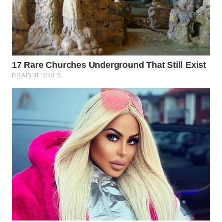
WN
PAKPAK
WN
KARAWANG
WN
BEKASI
WN
BOGOR
WN
DEPOK
WN
TAPANULI
UTARA