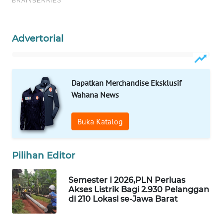
KONSUMEN
LISTRIK
Advertorial
MASYARAKAT
KELISTRIKAN
Dapatkan Merchandise Eksklusif
WALINKI
Wahana News
ID
Buka Katalog
MAWAKA
ID
Pilihan Editor
MARTABAT
NET
Semester I 2026,PLN Perluas
Akses Listrik Bagi 2.930 Pelanggan
PLN
di 210 Lokasi se-Jawa Barat
WATCH