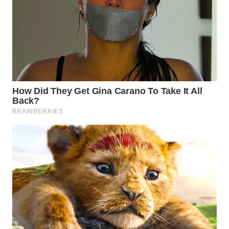
WAHANANEWS
ID
WAHANANEWS
CO ID
WAHANANEWS
NET
WAHANA
SPORT
WAHANA
UMKM
WAHANA
SELEB