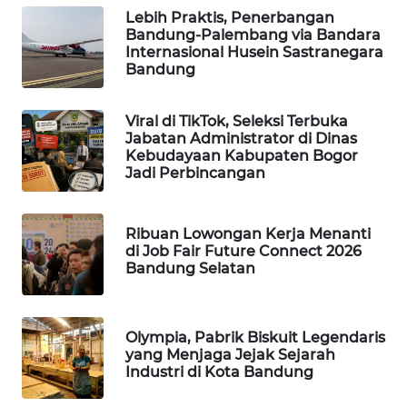
Lebih Praktis, Penerbangan
MKLI
Bandung-Palembang via Bandara
Internasional Husein Sastranegara
LPKKI
Bandung
LKKI
Viral di TikTok, Seleksi Terbuka
Jabatan Administrator di Dinas
Kebudayaan Kabupaten Bogor
KOPEKLIN
Jadi Perbincangan
PORTAL
KONSUMEN
Ribuan Lowongan Kerja Menanti
di Job Fair Future Connect 2026
Bandung Selatan
FORWAMKI
ALPERKLINAS
Olympia, Pabrik Biskuit Legendaris
yang Menjaga Jejak Sejarah
Industri di Kota Bandung
FORJASIDA