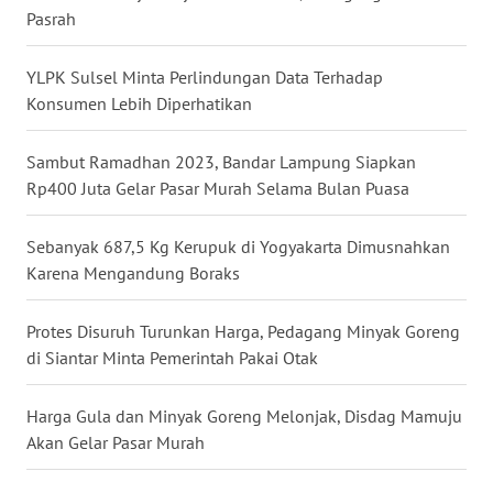
WN
Pasrah
SULSEL
YLPK Sulsel Minta Perlindungan Data Terhadap
WN
Konsumen Lebih Diperhatikan
GORONTALO
Sambut Ramadhan 2023, Bandar Lampung Siapkan
WN
Rp400 Juta Gelar Pasar Murah Selama Bulan Puasa
SULUT
Sebanyak 687,5 Kg Kerupuk di Yogyakarta Dimusnahkan
WN
Karena Mengandung Boraks
MALUKU
Protes Disuruh Turunkan Harga, Pedagang Minyak Goreng
WN
di Siantar Minta Pemerintah Pakai Otak
MALUT
Harga Gula dan Minyak Goreng Melonjak, Disdag Mamuju
WN
DAIRI
Akan Gelar Pasar Murah