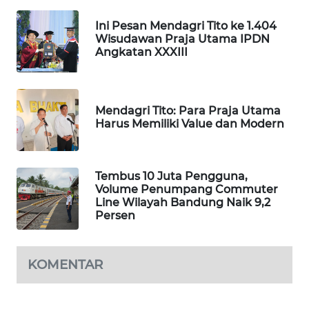
TAMBANG
Ini Pesan Mendagri Tito ke 1.404
NEWS
Wisudawan Praja Utama IPDN
Angkatan XXXIII
SITUNGIR
NEWS
Mendagri Tito: Para Praja Utama
SIDIKALANG
Harus Memiliki Value dan Modern
NEWS
SIBARAGAS
Tembus 10 Juta Pengguna,
NEWS
Volume Penumpang Commuter
Line Wilayah Bandung Naik 9,2
Persen
METRO
SIANTAR
NEWS
KOMENTAR
METRO
MEDAN