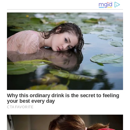
WN
DANAU
TOBA
WN
NIAS
WN
LANGKAT
WN
TAPANULI
SELATAN
WN
TANJUNG
LESUNG
WN