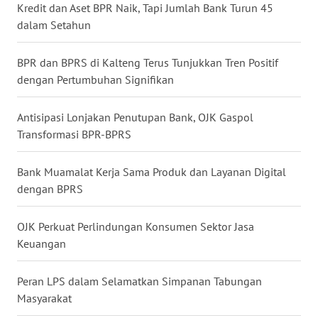
WN
Kredit dan Aset BPR Naik, Tapi Jumlah Bank Turun 45
BALI
dalam Setahun
WN
BPR dan BPRS di Kalteng Terus Tunjukkan Tren Positif
KALBAR
dengan Pertumbuhan Signifikan
WN
Antisipasi Lonjakan Penutupan Bank, OJK Gaspol
KALTENG
Transformasi BPR-BPRS
WN
Bank Muamalat Kerja Sama Produk dan Layanan Digital
KALTARA
dengan BPRS
WN
OJK Perkuat Perlindungan Konsumen Sektor Jasa
KALSEL
Keuangan
WN
Peran LPS dalam Selamatkan Simpanan Tabungan
KALTIM
Masyarakat