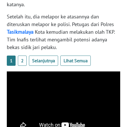
katanya.
WN
NTB
Setelah itu, dia melapor ke atasannya dan
diteruskan melapor ke polisi. Petugas dari Polres
WN
SULTENG
Tasikmalaya
Kota kemudian melakukan olah TKP.
Tim Inafis terlihat mengambil potensi adanya
WN
bekas sidik jari pelaku.
SULBAR
1
2
Selanjutnya
Lihat Semua
WN
BABEL
WN
SUMBAR
WN
SUMSEL