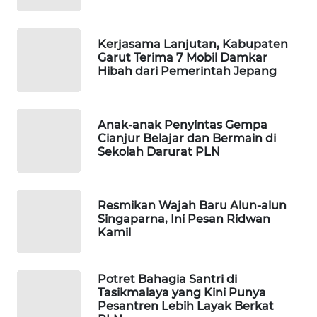
KONSUMEN
LISTRIK
Kerjasama Lanjutan, Kabupaten
Garut Terima 7 Mobil Damkar
MASYARAKAT
Hibah dari Pemerintah Jepang
KELISTRIKAN
WALINKI
Anak-anak Penyintas Gempa
ID
Cianjur Belajar dan Bermain di
Sekolah Darurat PLN
MAWAKA
ID
Resmikan Wajah Baru Alun-alun
Singaparna, Ini Pesan Ridwan
MARTABAT
Kamil
NET
PLN
Potret Bahagia Santri di
WATCH
Tasikmalaya yang Kini Punya
Pesantren Lebih Layak Berkat