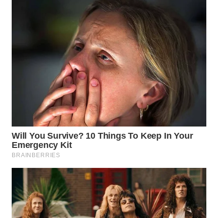
KARO
WN
SIMALUNGUN
WN
LABUHANBATU
WN
TAPANULI
TENGAH
WN DELI
SERDANG
WN
TEBING
TINGGI