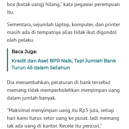
box (kotak uang) hilang," kata pegawai perempuan
PAPUA
itu.
WN
Sementara, sejumlah laptop, komputer, dan printer
PAPUA
masih ada di tempatnya alias tidak ikut digondol
BARAT
oleh pelaku.
WN
Baca Juga:
RIAU
Kredit dan Aset BPR Naik, Tapi Jumlah Bank
Turun 45 dalam Setahun
WN
SERAMBI
Dia menambahkan, peraturan di bank tersebut
memang tidak memperbolehkan menyimpan uang
WN
JAMBI
dalam jumlah banyak.
"Maksimal menyimpan uang itu Rp3 juta, setiap
WN
hari kami harus setor uang ke pusat. Jadi memang
SULTRA
tak ada uang di kantor. Kecele itu pencuri,"