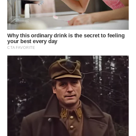
WAHANA
ADVOKAT
WAHANA
INFRASTRUKTUR
WAHANA
KONSUMEN
WAHANA
LISTRIK
WAHANA
TRAVEL
WAHANA
TV