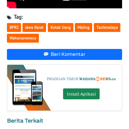
WN
BENGKULU
Tag:
WN
BPRS
Jawa Barat
Kotak Uang
Maling
Tasikmalaya
LAMPUNG
Wahananewsco
WN
JATENG
Beri Komentar
WN
NUSANTARA
WN
Install Aplikasi
JOGJA
WN
JATIM
Berita Terkait