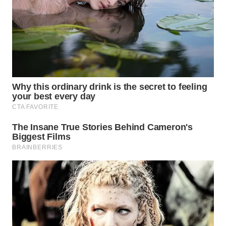
WN
SAMOSIR
WN
PADANG
LAWAS
WN
SUMEDANG
WN
CIANJUR
WN
KEPULAUAN
SERIBU