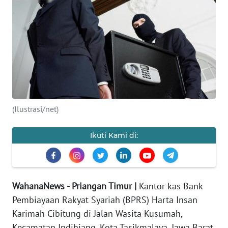
PRIANGAN
TIMUR
SUKABUMI
PURWAKARTA
(Ilustrasi/net)
Informasi
INDEKS
Ikuti Kami di:
BERITA
KONTAK
KAMI
WahanaNews - Priangan Timur |
Kantor kas Bank
Pembiayaan Rakyat Syariah (BPRS) Harta Insan
INFO
Karimah Cibitung di Jalan Wasita Kusumah,
IKLAN
Kecamatan Indihiang, Kota Tasikmalaya, Jawa Barat