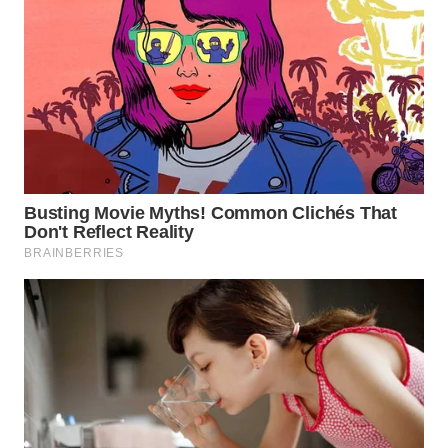
WN
LIKUPANG
WN
LABUANBAJO
WN
BORNEO
Wahana
Media
Group
WAHANA
NEWS
WAHANA
TANI