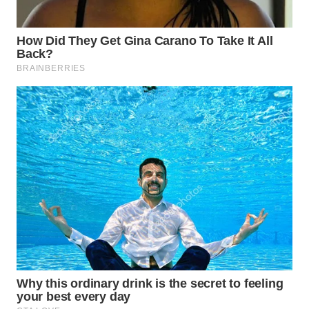
SUBANG
WN
SUKABUMI
WN
PURWAKARTA
WN
PRIANGAN
TIMUR
WN
SEMARANG
WN
SOLO