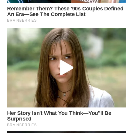
DANAU
TOBA
WN
NIAS
WN
LANGKAT
WN
TAPANULI
SELATAN
WN
TANJUNG
LESUNG
WN