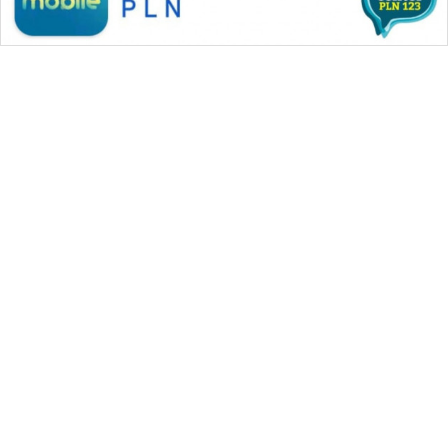
WAHANA MEDIA GROUP
|
|
|
WAHANA NEWS co
WAHANA TANI
WAHANA ADVOKAT
|
|
WAHANA INFRASTRUKTUR
WAHANA KONSUMEN
|
|
|
WAHANA LISTRIK
WAHANA TRAVEL
WAHANA TV
|
|
|
WAHANANEWS id
WAHANANEWS CO ID
WAHANANEWS NET
|
|
|
WAHANA SPORT ID
Wahana UMKM
Wahana Seleb
|
|
|
Wahana Persona
Wahana Otomotif
Wahana Health
|
Wahana Desa Wisata
Lapak Wahana