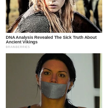
WN
TANGERANG
WN
BINJAI
WN
CIREBON
WN
INDRAMAYU
WN
KUNINGAN
WN
MAJALENGKA
WN