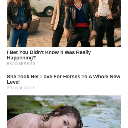
WN
PAKPAK
WN
KARAWANG
WN
BEKASI
WN
BOGOR
WN
DEPOK
WN
TAPANULI
UTARA