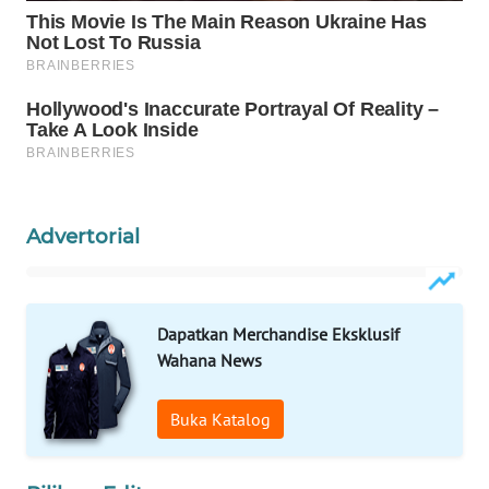
WAHANANEWS
ID
WAHANANEWS
CO ID
WAHANANEWS
NET
Advertorial
WAHANA
SPORT
Dapatkan Merchandise Eksklusif
WAHANA
UMKM
Wahana News
WAHANA
Buka Katalog
SELEB