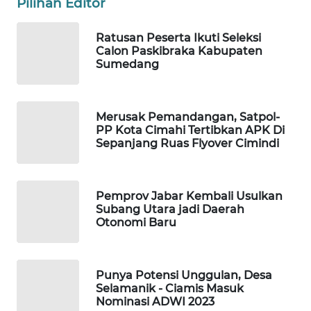
Pilihan Editor
WAHANA
PERSONA
Ratusan Peserta Ikuti Seleksi
Calon Paskibraka Kabupaten
WAHANA
Sumedang
OTOMOTIF
WAHANA
Merusak Pemandangan, Satpol-
HEALTH
PP Kota Cimahi Tertibkan APK Di
Sepanjang Ruas Flyover Cimindi
WAHANA
DESA
WISATA
Pemprov Jabar Kembali Usulkan
Subang Utara jadi Daerah
Otonomi Baru
LAPAK
WAHANA
Punya Potensi Unggulan, Desa
Wahana
Selamanik - Ciamis Masuk
Network
Nominasi ADWI 2023