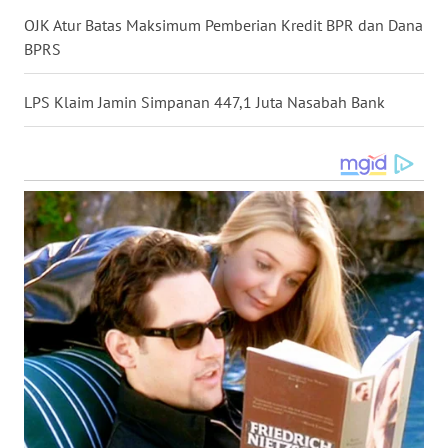
WN
SULSEL
OJK Atur Batas Maksimum Pemberian Kredit BPR dan Dana
BPRS
WN
GORONTALO
LPS Klaim Jamin Simpanan 447,1 Juta Nasabah Bank
WN
SULUT
WN
MALUKU
WN
MALUT
WN
DAIRI
WN