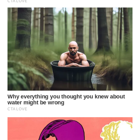
WN
BOROBUDUR
WN
MADURA
WN
SURABAYA
WN
NATUNA
WN
BINTAN
WN
MANDALIKA