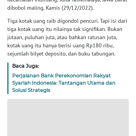
dibobol maling, Kamis (29/12/2022).
TENTANG
KAMI
Tiga kotak uang raib digondol pencuri. Tapi isi dari
tiga kotak uang itu nilainya tak signifikan. Bukan
PEDOMAN
jutaan, puluhan juta, atau bahkan ratusan juta,
MEDIA
kotak uang itu hanya berisi uang Rp180 ribu,
SIBER
sejumlah bilyet deposito, dan buku tabungan.
REDAKSI
Baca Juga:
Perjalanan Bank Perekonomian Rakyat
KARIR
Syariah Indonesia: Tantangan Utama dan
Solusi Strategis
DISCLAIMER
Wahana
News
Regional