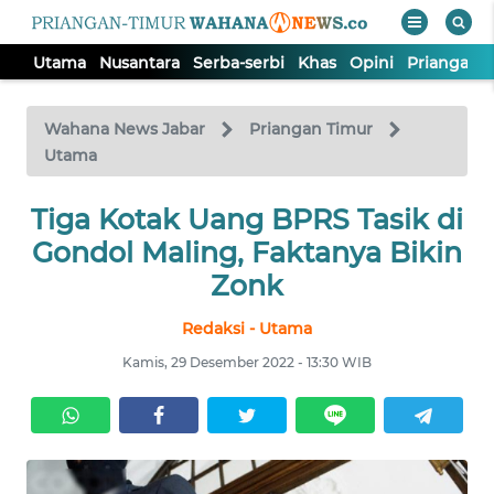
Utama
Nusantara
Serba-serbi
Khas
Opini
Priangan 
WAHANA
Tutup
TV
Wahana News Jabar
Priangan Timur
Utama
UTAMA
Tiga Kotak Uang BPRS Tasik di
Gondol Maling, Faktanya Bikin
NUSANTARA
Zonk
SERBA-
Redaksi - Utama
SERBI
Kamis, 29 Desember 2022 - 13:30 WIB
KHAS
OPINI