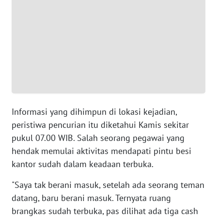
WN
SUMUT
WN
JAKARTA
WN
JABAR
WN
Informasi yang dihimpun di lokasi kejadian,
BANTEN
peristiwa pencurian itu diketahui Kamis sekitar
pukul 07.00 WIB. Salah seorang pegawai yang
WN
hendak memulai aktivitas mendapati pintu besi
NTT
kantor sudah dalam keadaan terbuka.
WN
"Saya tak berani masuk, setelah ada seorang teman
KEPRI
datang, baru berani masuk. Ternyata ruang
brangkas sudah terbuka, pas dilihat ada tiga cash
WN