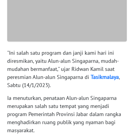
WN
SUMUT
WN
JAKARTA
WN
JABAR
"Ini salah satu program dan janji kami hari ini
diresmikan, yaitu Alun-alun Singaparna, mudah-
WN
mudahan bermanfaat," ujar Ridwan Kamil saat
BANTEN
peresmian Alun-alun Singaparna di
Tasikmalaya
,
Sabtu (14/1/2023).
WN
NTT
Ia menuturkan, penataan Alun-alun Singaparna
merupakan salah satu tempat yang menjadi
WN
program Pemerintah Provinsi Jabar dalam rangka
KEPRI
menghadirkan ruang publik yang nyaman bagi
masyarakat.
WN