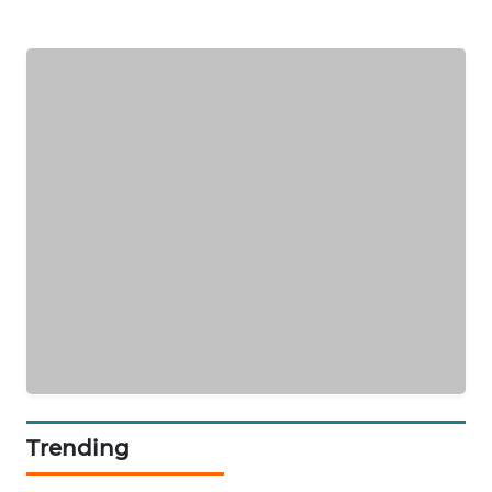
TAMBANG
NEWS
SITUNGIR
NEWS
SIDIKALANG
NEWS
SIBARAGAS
NEWS
METRO
SIANTAR
NEWS
METRO
Trending
MEDAN
NEWS