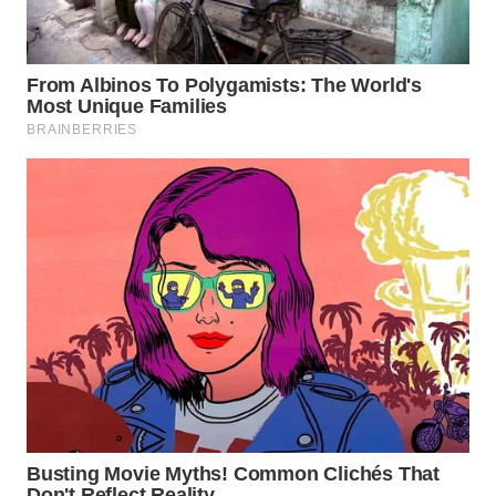
DANAU
TOBA
WN
NIAS
WN
LANGKAT
WN
TAPANULI
SELATAN
WN
TANJUNG
LESUNG
WN