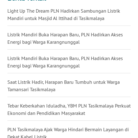
WN
BALI
Light Up The Dream PLN Hadirkan Sambungan Listrik
Mandiri untuk Masjid Al Ittihad di Tasikmalaya
WN
KALBAR
Listrik Mandiri Buka Harapan Baru, PLN Hadirkan Akses
Energi bagi Warga Karangnunggal
WN
KALTENG
Listrik Mandiri Buka Harapan Baru, PLN Hadirkan Akses
Energi bagi Warga Karangnunggal
WN
KALTARA
Saat Listrik Hadir, Harapan Baru Tumbuh untuk Warga
Tamansari Tasikmalaya
WN
KALSEL
Tebar Keberkahan Iduladha, YBM PLN Tasikmalaya Perkuat
Ekonomi dan Pendidikan Masyarakat
WN
KALTIM
PLN Tasikmalaya Ajak Warga Hindari Bermain Layangan di
Dekat Kabel Listrik