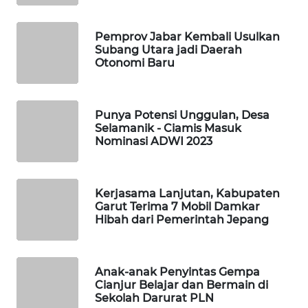
KONSUMEN
LISTRIK
Pemprov Jabar Kembali Usulkan
Subang Utara jadi Daerah
Otonomi Baru
MASYARAKAT
KELISTRIKAN
Punya Potensi Unggulan, Desa
WALINKI
Selamanik - Ciamis Masuk
ID
Nominasi ADWI 2023
MAWAKA
ID
Kerjasama Lanjutan, Kabupaten
Garut Terima 7 Mobil Damkar
MARTABAT
Hibah dari Pemerintah Jepang
NET
PLN
Anak-anak Penyintas Gempa
WATCH
Cianjur Belajar dan Bermain di
Sekolah Darurat PLN