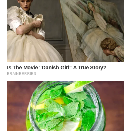
WN
PAKPAK
WN
KARAWANG
WN
BEKASI
WN
BOGOR
WN
DEPOK
WN
TAPANULI
UTARA