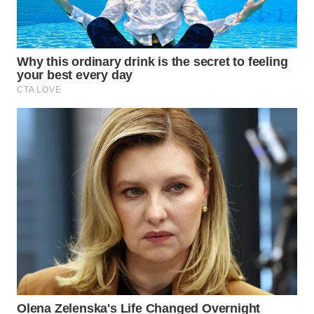
WAHANA
ADVOKAT
WAHANA
INFRASTRUKTUR
WAHANA
KONSUMEN
WAHANA
LISTRIK
WAHANA
TRAVEL
WAHANA
TV