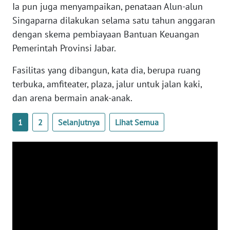
Ia pun juga menyampaikan, penataan Alun-alun
WN
NTB
Singaparna dilakukan selama satu tahun anggaran
dengan skema pembiayaan Bantuan Keuangan
WN
Pemerintah Provinsi Jabar.
SULTENG
Fasilitas yang dibangun, kata dia, berupa ruang
terbuka, amfiteater, plaza, jalur untuk jalan kaki,
WN
SULBAR
dan arena bermain anak-anak.
1
WN
2
Selanjutnya
Lihat Semua
BABEL
WN
SUMBAR
WN
SUMSEL