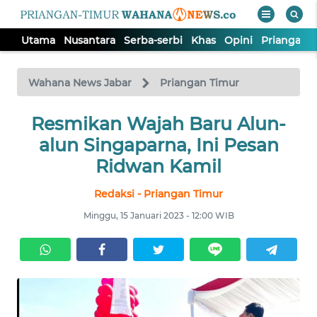
Utama
Nusantara
Serba-serbi
Khas
Opini
Priangan 
WAHANA
Tutup
TV
Wahana News Jabar
Priangan Timur
UTAMA
Resmikan Wajah Baru Alun-
alun Singaparna, Ini Pesan
NUSANTARA
Ridwan Kamil
Redaksi - Priangan Timur
SERBA-
SERBI
Minggu, 15 Januari 2023 - 12:00 WIB
KHAS
OPINI