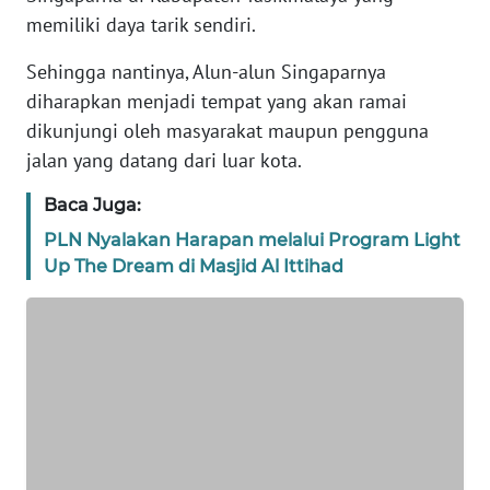
memiliki daya tarik sendiri.
TENTANG
KAMI
Sehingga nantinya, Alun-alun Singaparnya
diharapkan menjadi tempat yang akan ramai
PEDOMAN
dikunjungi oleh masyarakat maupun pengguna
MEDIA
jalan yang datang dari luar kota.
SIBER
Baca Juga:
REDAKSI
PLN Nyalakan Harapan melalui Program Light
Up The Dream di Masjid Al Ittihad
KARIR
DISCLAIMER
Wahana
News
Regional