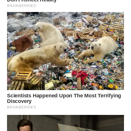
KARO
WN
SIMALUNGUN
WN
LABUHANBATU
WN
TAPANULI
TENGAH
WN DELI
SERDANG
WN
TEBING
TINGGI