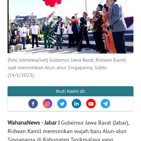
PRIANGAN
TIMUR
SUKABUMI
PURWAKARTA
(foto istimewa/net) Gubernur Jawa Barat, Ridwan Kamil
saat meresmikan Alun-alun Singaparna, Sabtu
Informasi
(14/1/2023).
INDEKS
BERITA
Ikuti Kami di:
KONTAK
KAMI
WahanaNews - Jabar |
Gubernur Jawa Barat (Jabar),
INFO
Ridwan Kamil meresmikan wajah baru Alun-alun
IKLAN
Singaparna di Kabupaten Tasikmalaya yang