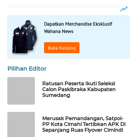
WAHANA
PERSONA
Dapatkan Merchandise Eksklusif
WAHANA
Wahana News
OTOMOTIF
Buka Katalog
WAHANA
HEALTH
Pilihan Editor
WAHANA
DESA
WISATA
Ratusan Peserta Ikuti Seleksi
Calon Paskibraka Kabupaten
Sumedang
LAPAK
WAHANA
Merusak Pemandangan, Satpol-
Wahana
PP Kota Cimahi Tertibkan APK Di
Network
Sepanjang Ruas Flyover Cimindi