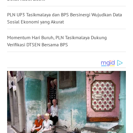
WN
SULSEL
PLN UP3 Tasikmalaya dan BPS Bersinergi Wujudkan Data
Sosial Ekonomi yang Akurat
WN
GORONTALO
Momentum Hari Buruh, PLN Tasikmalaya Dukung
Verifikasi DTSEN Bersama BPS
WN
SULUT
WN
MALUKU
WN
MALUT
WN
DAIRI
WN