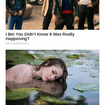
WN
TANGERANG
WN
BINJAI
WN
CIREBON
WN
INDRAMAYU
WN
KUNINGAN
WN
MAJALENGKA
WN