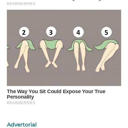
WAHANANEWS
ID
WAHANANEWS
CO ID
WAHANANEWS
NET
WAHANA
SPORT
WAHANA
UMKM
WAHANA
SELEB
Advertorial