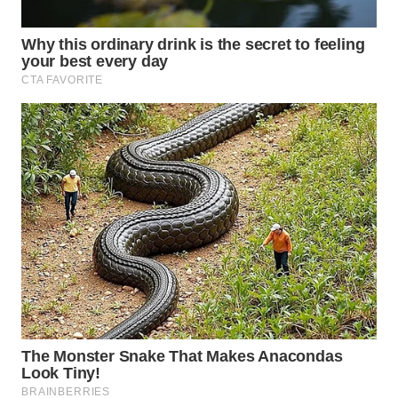
SUBANG
WN
SUKABUMI
WN
PURWAKARTA
WN
PRIANGAN
TIMUR
WN
SEMARANG
WN
SOLO