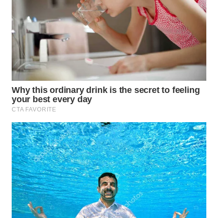
WN
LIKUPANG
WN
LABUANBAJO
WN
BORNEO
Wahana
Media
Group
WAHANA
NEWS
WAHANA
TANI