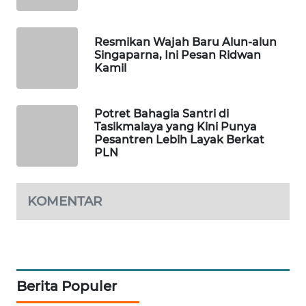
MKLI
Resmikan Wajah Baru Alun-alun
LPKKI
Singaparna, Ini Pesan Ridwan
Kamil
LKKI
Potret Bahagia Santri di
KOPEKLIN
Tasikmalaya yang Kini Punya
Pesantren Lebih Layak Berkat
PLN
PORTAL
KONSUMEN
KOMENTAR
FORWAMKI
ALPERKLINAS
FORJASIDA
Berita Populer