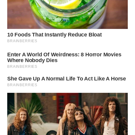
WN
SAMOSIR
WN
PADANG
LAWAS
WN
SUMEDANG
WN
CIANJUR
WN
KEPULAUAN
SERIBU