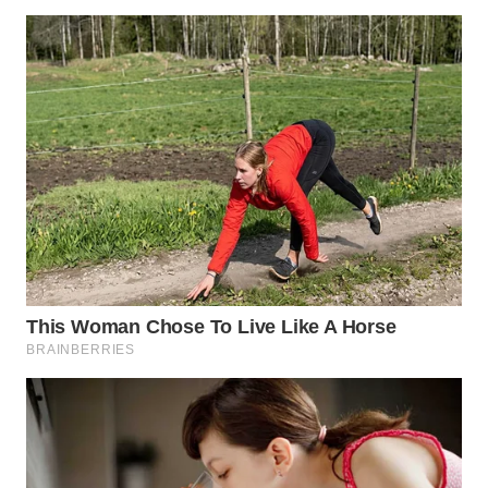
WN
BOROBUDUR
WN
MADURA
WN
SURABAYA
WN
NATUNA
WN
BINTAN
WN
MANDALIKA