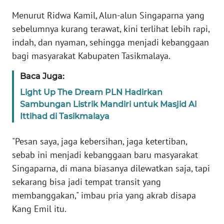
PAPUA
Menurut Ridwa Kamil, Alun-alun Singaparna yang
sebelumnya kurang terawat, kini terlihat lebih rapi,
WN
indah, dan nyaman, sehingga menjadi kebanggaan
PAPUA
bagi masyarakat Kabupaten Tasikmalaya.
BARAT
Baca Juga:
WN
Light Up The Dream PLN Hadirkan
RIAU
Sambungan Listrik Mandiri untuk Masjid Al
Ittihad di Tasikmalaya
WN
SERAMBI
"Pesan saya, jaga kebersihan, jaga ketertiban,
sebab ini menjadi kebanggaan baru masyarakat
WN
Singaparna, di mana biasanya dilewatkan saja, tapi
JAMBI
sekarang bisa jadi tempat transit yang
membanggakan," imbau pria yang akrab disapa
WN
SULTRA
Kang Emil itu.