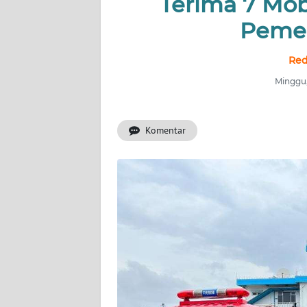
Terima 7 Mob
PRIANGAN
TIMUR
Pemer
SUKABUMI
Red
Minggu,
PURWAKARTA
Informasi
Komentar
INDEKS
BERITA
KONTAK
KAMI
INFO
IKLAN