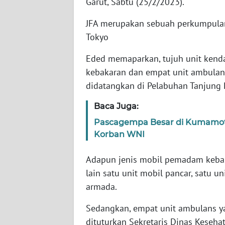
Garut, Sabtu (25/2/2023).
NTB
JFA merupakan sebuah perkumpulan
WN
Tokyo
SULTENG
Eded memaparkan, tujuh unit kenda
WN
kebakaran dan empat unit ambulan 
SULBAR
didatangkan di Pelabuhan Tanjung 
Baca Juga:
WN
BABEL
Pascagempa Besar di Kumamoto
Korban WNI
WN
SUMBAR
Adapun jenis mobil pemadam kebak
lain satu unit mobil pancar, satu 
WN
armada.
SUMSEL
Sedangkan, empat unit ambulans yan
WN
dituturkan Sekretaris Dinas Kesehat