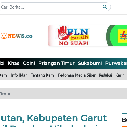
bi
Khas
Opini
Priangan Timur
Sukabumi
Purwaka
Kami
Info Iklan
Tentang Kami
Pedoman Media Siber
Redaksi
Karir
Timur
jutan, Kabupaten Garut
B