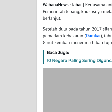
WahanaNews - Jabar |
Kerjasama ant
Pemerintah Jepang, khususnya melalu
WN
berlanjut.
JAKARTA
Setelah dulu pada tahun 2017 sil
WN
pemadam kebakaran (
Damkar
), ta
JABAR
Garut kembali menerima hibah tuju
WN
Baca Juga:
BANTEN
10 Negara Paling Sering Digun
WN
NTT
WN
KEPRI
WN
PAPUA