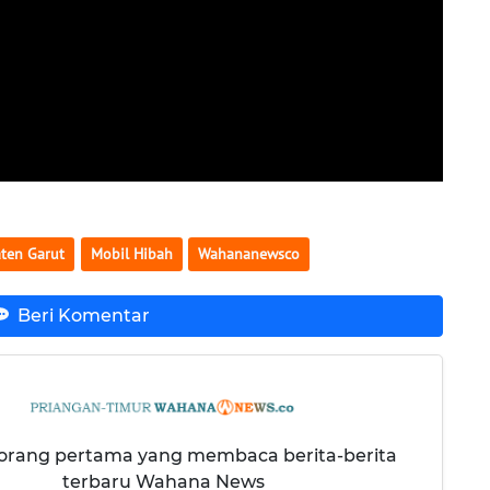
ten Garut
Mobil Hibah
Wahananewsco
Beri Komentar
 orang pertama yang membaca berita-berita
terbaru Wahana News