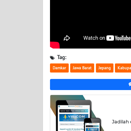
BALI
WN
KALBAR
WN
KALTENG
Tag:
WN
KALTARA
Damkar
Jawa Barat
Jepang
Kabupa
WN
KALSEL
WN
KALTIM
Jadilah
WN