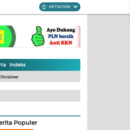
NETWORK
rta
Indeks
Disclaimer
erita Populer