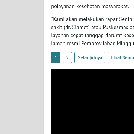
BENGKULU
pelayanan kesehatan masyarakat.
WN
"Kami akan melakukan rapat Senin
LAMPUNG
sakit (dr. Slamet) atau Puskesmas a
layanan cepat tanggap darurat keseh
WN
laman resmi Pemprov Jabar, Minggu
JATENG
1
2
Selanjutnya
Lihat Sem
WN
NUSANTARA
WN
JOGJA
WN
JATIM
WN