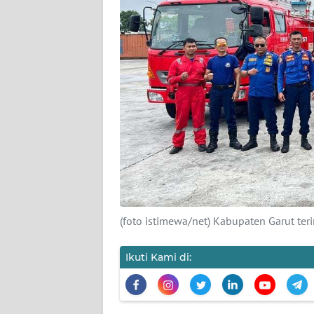
TENTANG
KAMI
PEDOMAN
MEDIA
SIBER
REDAKSI
KARIR
DISCLAIMER
(foto istimewa/net) Kabupaten Garut ter
Wahana
News
Ikuti Kami di:
Regional
WN
SUMUT