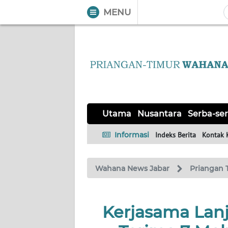
MENU
WAHANA
Tutup
TV
UTAMA
NUSANTARA
Utama
Nusantara
Serba-ser
SERBA-
Informasi
Indeks Berita
Kontak 
SERBI
Wahana News Jabar
Priangan 
KHAS
OPINI
Kerjasama Lan