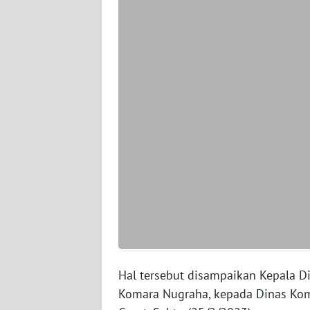
WN
PAPUA
BARAT
WN
RIAU
WN
SERAMBI
WN
JAMBI
WN
SULTRA
Hal tersebut disampaikan Kepala 
Komara Nugraha, kepada Dinas Kom
WN