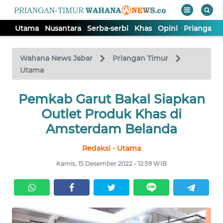
Utama
Nusantara
Serba-serbi
Khas
Opini
Priangan 
WAHANA
Tutup
TV
Wahana News Jabar
Priangan Timur
Utama
UTAMA
Pemkab Garut Bakal Siapkan
Outlet Produk Khas di
NUSANTARA
Amsterdam Belanda
SERBA-
Redaksi - Utama
SERBI
Kamis, 15 Desember 2022 - 12:59 WIB
KHAS
OPINI