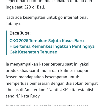
seperti baru-baru ini dilaksanakan di Italia dan
PAPUA
juga saat G20 di Bali.
"Jadi ada kesempatan untuk go international,"
WN
PAPUA
katanya.
BARAT
Baca Juga:
WN
CKG 2026 Temukan Sejuta Kasus Baru
RIAU
Hipertensi, Kemenkes Ingatkan Pentingnya
Cek Kesehatan Tahunan
WN
SERAMBI
Ia menyampaikan kabar terbaru saat ini yakni
produk khas Garut mulai dari kuliner maupun
WN
fesyen mendapatkan kesempatan untuk
JAMBI
memperluas pemasaran dengan disiapkan tempat
khusus di Amsterdam. "Nanti UKM kita 'establish'
WN
sendiri," kata Rudy
SULTRA