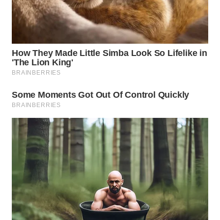
WN
TANGERANG
WN
BINJAI
WN
CIREBON
WN
INDRAMAYU
WN
KUNINGAN
WN
MAJALENGKA
WN