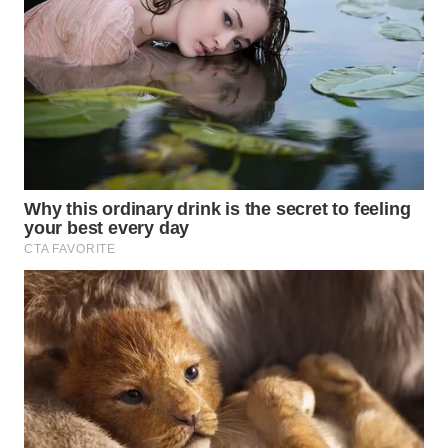
WN
SAMOSIR
WN
PADANG
LAWAS
WN
SUMEDANG
WN
CIANJUR
WN
KEPULAUAN
SERIBU