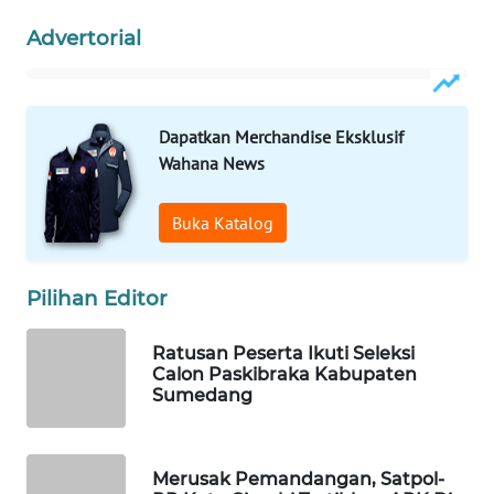
WAHANA
PERSONA
Advertorial
WAHANA
OTOMOTIF
Dapatkan Merchandise Eksklusif
Wahana News
WAHANA
HEALTH
Buka Katalog
WAHANA
DESA
Pilihan Editor
WISATA
Ratusan Peserta Ikuti Seleksi
LAPAK
Calon Paskibraka Kabupaten
WAHANA
Sumedang
Wahana
Network
Merusak Pemandangan, Satpol-