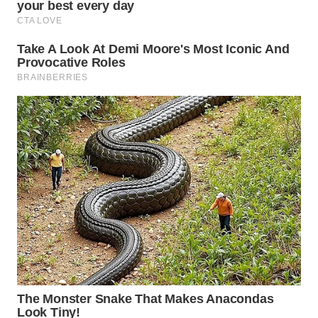
KARO
WN
SIMALUNGUN
WN
LABUHANBATU
WN
TAPANULI
TENGAH
WN DELI
SERDANG
WN
TEBING
TINGGI