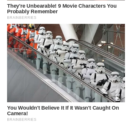
WAHANANEWS
ID
WAHANANEWS
CO ID
WAHANANEWS
NET
WAHANA
SPORT
WAHANA
UMKM
WAHANA
SELEB