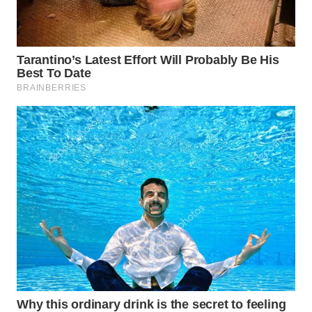
DANAU
TOBA
WN
NIAS
WN
LANGKAT
WN
TAPANULI
SELATAN
WN
TANJUNG
LESUNG
WN