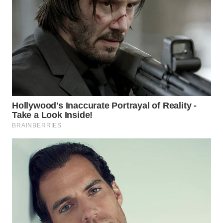
WN
LIKUPANG
WN
LABUANBAJO
WN
BORNEO
Wahana
Media
Group
WAHANA
NEWS
WAHANA
TANI