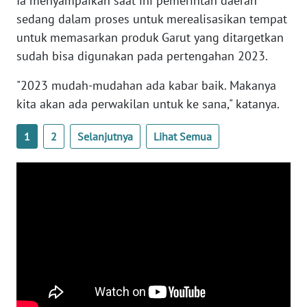
Ia menyampaikan saat ini pemerintah daerah
WN
sedang dalam proses untuk merealisasikan tempat
NTB
untuk memasarkan produk Garut yang ditargetkan
sudah bisa digunakan pada pertengahan 2023.
WN
SULTENG
"2023 mudah-mudahan ada kabar baik. Makanya
kita akan ada perwakilan untuk ke sana," katanya.
WN
SULBAR
1
2
Selanjutnya
Lihat Semua
WN
BABEL
WN
SUMBAR
WN
SUMSEL