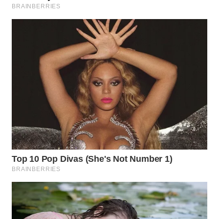
WN
PAKPAK
WN
KARAWANG
WN
BEKASI
WN
BOGOR
WN
DEPOK
WN
TAPANULI
UTARA