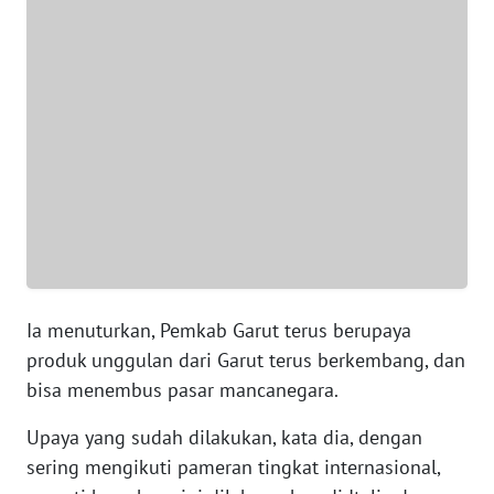
WN
SUMUT
WN
JAKARTA
WN
JABAR
WN
BANTEN
Ia menuturkan, Pemkab Garut terus berupaya
WN
NTT
produk unggulan dari Garut terus berkembang, dan
bisa menembus pasar mancanegara.
WN
KEPRI
Upaya yang sudah dilakukan, kata dia, dengan
sering mengikuti pameran tingkat internasional,
WN