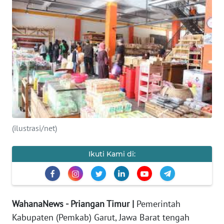
PRIANGAN
TIMUR
SUKABUMI
PURWAKARTA
Informasi
(ilustrasi/net)
INDEKS
BERITA
Ikuti Kami di:
KONTAK
KAMI
WahanaNews - Priangan Timur |
Pemerintah
INFO
IKLAN
Kabupaten (Pemkab) Garut, Jawa Barat tengah