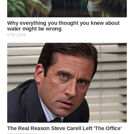
SUBANG
WN
SUKABUMI
WN
PURWAKARTA
WN
PRIANGAN
TIMUR
WN
SEMARANG
WN
SOLO