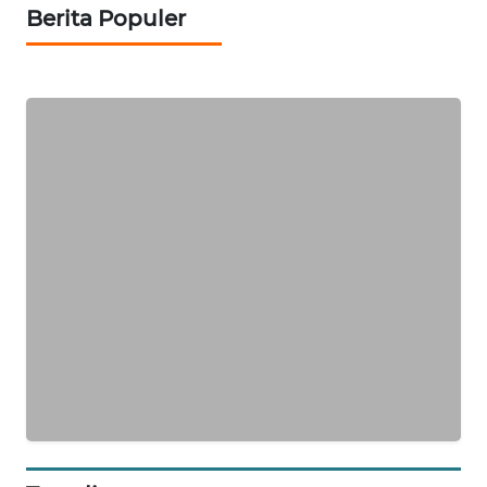
TAMBANG
Berita Populer
NEWS
SITUNGIR
NEWS
SIDIKALANG
NEWS
SIBARAGAS
NEWS
METRO
SIANTAR
NEWS
METRO
MEDAN
NEWS