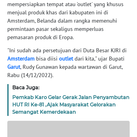
mempersiapkan tempat atau 'outlet' yang khusus
TENTANG
menjual produk khas dari kabupaten ini di
KAMI
Amsterdam, Belanda dalam rangka memenuhi
permintaan pasar sekaligus memperluas
PEDOMAN
pemasaran produk di Eropa.
MEDIA
SIBER
"Ini sudah ada persetujuan dari Duta Besar KJRI di
Amsterdam
bisa diisi
outlet
dari kita," ujar Bupati
REDAKSI
Garut
, Rudy Gunawan kepada wartawan di Garut,
Rabu (14/12/2022).
KARIR
Baca Juga:
DISCLAIMER
Pemkab Karo Gelar Gerak Jalan Penyambutan
HUT RI Ke-81 ,Ajak Masyarakat Gelorakan
Wahana
Semangat Kemerdekaan
News
Regional