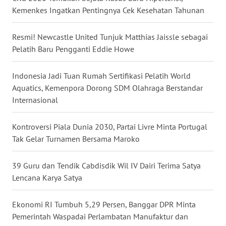
WN
Kemenkes Ingatkan Pentingnya Cek Kesehatan Tahunan
BALI
Resmi! Newcastle United Tunjuk Matthias Jaissle sebagai
WN
Pelatih Baru Pengganti Eddie Howe
KALBAR
Indonesia Jadi Tuan Rumah Sertifikasi Pelatih World
WN
Aquatics, Kemenpora Dorong SDM Olahraga Berstandar
KALTENG
Internasional
WN
Kontroversi Piala Dunia 2030, Partai Livre Minta Portugal
KALTARA
Tak Gelar Turnamen Bersama Maroko
WN
KALSEL
39 Guru dan Tendik Cabdisdik Wil IV Dairi Terima Satya
Lencana Karya Satya
WN
KALTIM
Ekonomi RI Tumbuh 5,29 Persen, Banggar DPR Minta
Pemerintah Waspadai Perlambatan Manufaktur dan