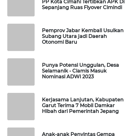
PP Kota Cimahi Tertibkan APK Di
KONSUMEN
Sepanjang Ruas Flyover Cimindi
LISTRIK
MASYARAKAT
Pemprov Jabar Kembali Usulkan
KELISTRIKAN
Subang Utara jadi Daerah
Otonomi Baru
WALINKI
ID
Punya Potensi Unggulan, Desa
Selamanik - Ciamis Masuk
MAWAKA
Nominasi ADWI 2023
ID
MARTABAT
Kerjasama Lanjutan, Kabupaten
NET
Garut Terima 7 Mobil Damkar
Hibah dari Pemerintah Jepang
PLN
WATCH
Anak-anak Penyintas Gempa