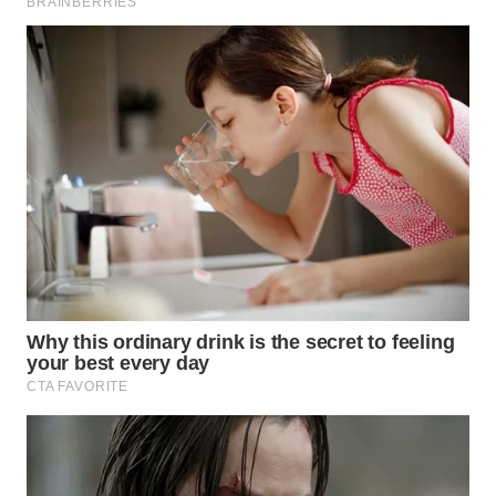
WN
BOROBUDUR
WN
MADURA
WN
SURABAYA
WN
NATUNA
WN
BINTAN
WN
MANDALIKA