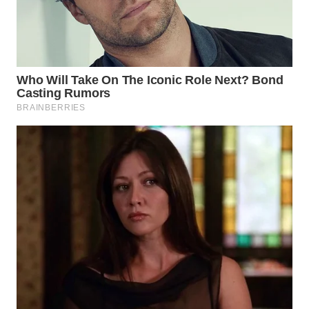
WAHANA
ADVOKAT
WAHANA
INFRASTRUKTUR
WAHANA
KONSUMEN
WAHANA
LISTRIK
WAHANA
TRAVEL
WAHANA
TV