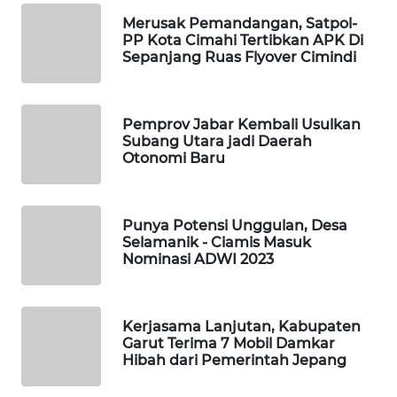
KONSUMEN
Merusak Pemandangan, Satpol-
LISTRIK
PP Kota Cimahi Tertibkan APK Di
Sepanjang Ruas Flyover Cimindi
MASYARAKAT
KELISTRIKAN
Pemprov Jabar Kembali Usulkan
Subang Utara jadi Daerah
WALINKI
Otonomi Baru
ID
MAWAKA
Punya Potensi Unggulan, Desa
ID
Selamanik - Ciamis Masuk
Nominasi ADWI 2023
MARTABAT
NET
Kerjasama Lanjutan, Kabupaten
Garut Terima 7 Mobil Damkar
PLN
Hibah dari Pemerintah Jepang
WATCH