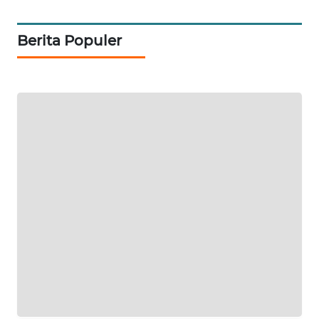
TAMBANG
NEWS
Berita Populer
SITUNGIR
NEWS
SIDIKALANG
NEWS
SIBARAGAS
NEWS
METRO
SIANTAR
NEWS
METRO
MEDAN
NEWS