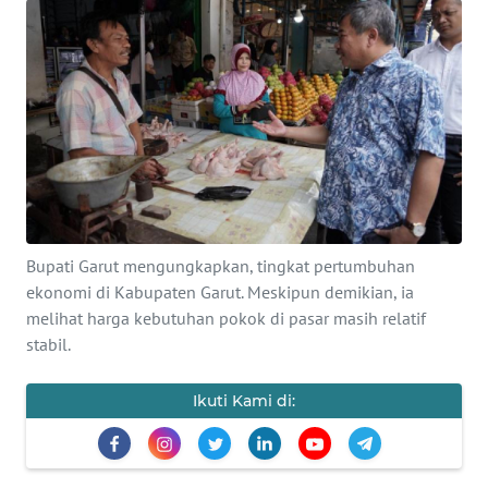
PRIANGAN
TIMUR
SUKABUMI
PURWAKARTA
Informasi
Bupati Garut mengungkapkan, tingkat pertumbuhan
INDEKS
ekonomi di Kabupaten Garut. Meskipun demikian, ia
BERITA
melihat harga kebutuhan pokok di pasar masih relatif
stabil.
KONTAK
KAMI
Ikuti Kami di:
INFO
IKLAN