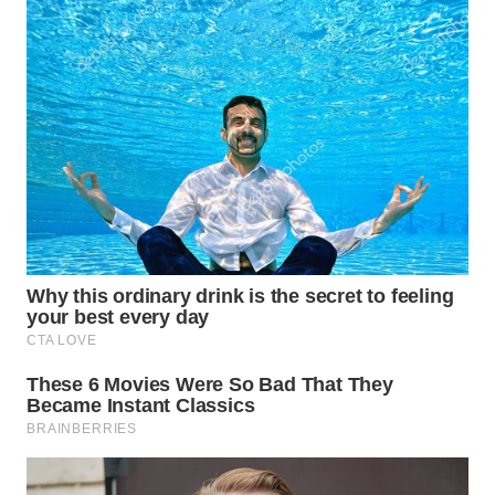
WN
BOROBUDUR
WN
MADURA
WN
SURABAYA
WN
NATUNA
WN
BINTAN
WN
MANDALIKA