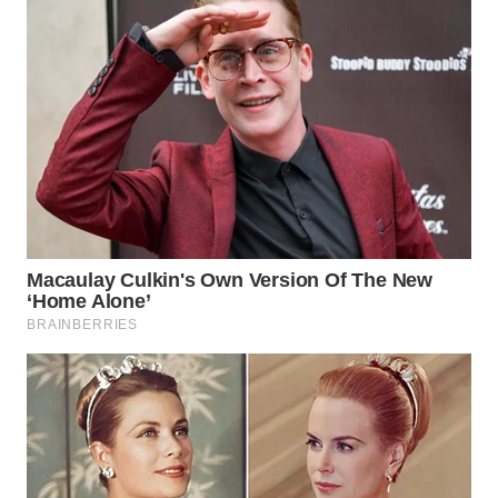
WN
LIKUPANG
WN
LABUANBAJO
WN
BORNEO
Wahana
Media
Group
WAHANA
NEWS
WAHANA
TANI