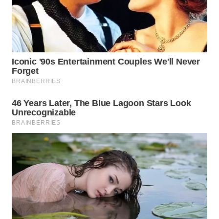
WN
SAMOSIR
WN
PADANG
LAWAS
WN
SUMEDANG
WN
CIANJUR
WN
KEPULAUAN
SERIBU