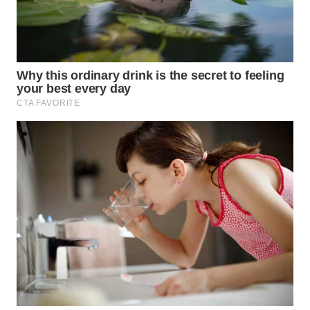
WN
TANGERANG
WN
BINJAI
WN
CIREBON
WN
INDRAMAYU
WN
KUNINGAN
WN
MAJALENGKA
WN