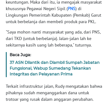
keuntungan. Maka dari itu, ia mengajak masyarakat
PAPUA
khususnya Pegawai Negeri Sipil (
PNS
) di
Lingkungan Pemerintah Kabupaten (Pemkab) Garut
WN
untuk berbelanja dan membeli produk para PKL.
PAPUA
BARAT
"Saya mohon nanti masyarakat yang ada, dari PNS,
dari TKD (untuk berbelanja). Jalan-jalan lah ke
WN
sekitarnya kasih uang lah beberapa," tuturnya.
RIAU
Baca Juga:
WN
37 ASN Dilantik dan Diambil Sumpah Jabatan
SERAMBI
Fungsional, Wabup Sumedang Tekankan
Integritas dan Pelayanan Prima
WN
JAMBI
Terkait infrastruktur jalan, Rudy mengatakan bahwa
pihaknya sudah menganggarkan dana untuk
WN
trotoar yang rusak dalam anggaran perubahan.
SULTRA