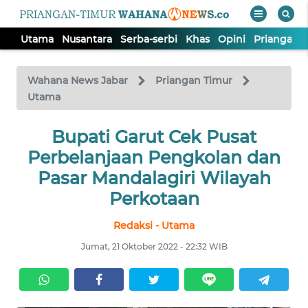
Utama
Nusantara
Serba-serbi
Khas
Opini
Priangan 
WAHANA
Tutup
TV
Wahana News Jabar
Priangan Timur
Utama
UTAMA
Bupati Garut Cek Pusat
Perbelanjaan Pengkolan dan
NUSANTARA
Pasar Mandalagiri Wilayah
SERBA-
Perkotaan
SERBI
Redaksi - Utama
Jumat, 21 Oktober 2022 - 22:32 WIB
KHAS
OPINI