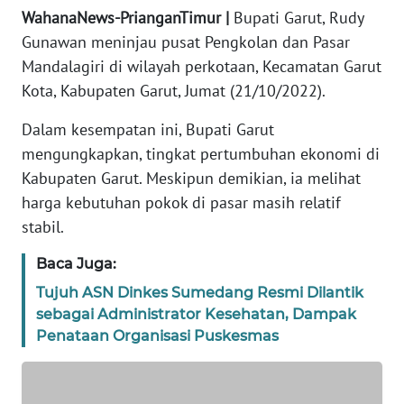
WahanaNews-PrianganTimur |
Bupati Garut, Rudy
TENTANG
Gunawan meninjau pusat Pengkolan dan Pasar
KAMI
Mandalagiri di wilayah perkotaan, Kecamatan Garut
Kota, Kabupaten Garut, Jumat (21/10/2022).
PEDOMAN
MEDIA
Dalam kesempatan ini, Bupati Garut
SIBER
mengungkapkan, tingkat pertumbuhan ekonomi di
Kabupaten Garut. Meskipun demikian, ia melihat
REDAKSI
harga kebutuhan pokok di pasar masih relatif
stabil.
KARIR
Baca Juga:
DISCLAIMER
Tujuh ASN Dinkes Sumedang Resmi Dilantik
sebagai Administrator Kesehatan, Dampak
Wahana
Penataan Organisasi Puskesmas
News
Regional