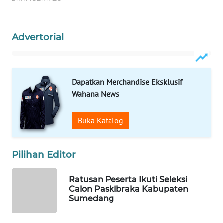
WAHANA
PERSONA
Advertorial
WAHANA
OTOMOTIF
WAHANA
Dapatkan Merchandise Eksklusif
HEALTH
Wahana News
WAHANA
Buka Katalog
DESA
WISATA
Pilihan Editor
LAPAK
WAHANA
Ratusan Peserta Ikuti Seleksi
Calon Paskibraka Kabupaten
Wahana
Sumedang
Network