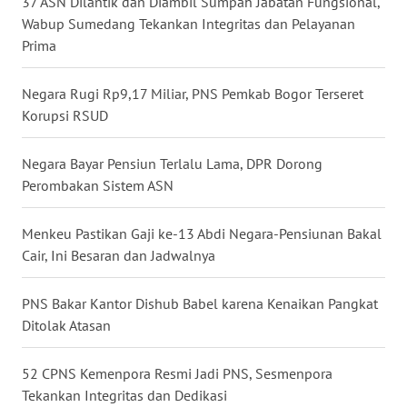
37 ASN Dilantik dan Diambil Sumpah Jabatan Fungsional,
WN
Wabup Sumedang Tekankan Integritas dan Pelayanan
BALI
Prima
WN
KALBAR
Negara Rugi Rp9,17 Miliar, PNS Pemkab Bogor Terseret
Korupsi RSUD
WN
KALTENG
Negara Bayar Pensiun Terlalu Lama, DPR Dorong
Perombakan Sistem ASN
WN
KALTARA
Menkeu Pastikan Gaji ke-13 Abdi Negara-Pensiunan Bakal
Cair, Ini Besaran dan Jadwalnya
WN
KALSEL
PNS Bakar Kantor Dishub Babel karena Kenaikan Pangkat
Ditolak Atasan
WN
KALTIM
52 CPNS Kemenpora Resmi Jadi PNS, Sesmenpora
Tekankan Integritas dan Dedikasi