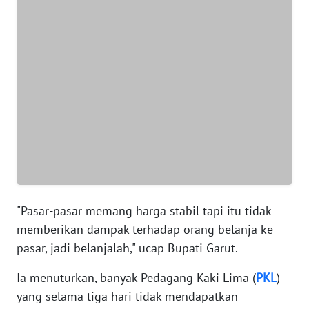
WN
SUMUT
WN
JAKARTA
WN
JABAR
WN
BANTEN
WN
"Pasar-pasar memang harga stabil tapi itu tidak
NTT
memberikan dampak terhadap orang belanja ke
pasar, jadi belanjalah," ucap Bupati Garut.
WN
KEPRI
Ia menuturkan, banyak Pedagang Kaki Lima (
PKL
)
yang selama tiga hari tidak mendapatkan
WN