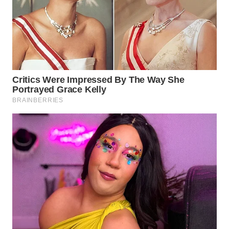
WAHANA
ADVOKAT
WAHANA
INFRASTRUKTUR
WAHANA
KONSUMEN
WAHANA
LISTRIK
WAHANA
TRAVEL
WAHANA
TV