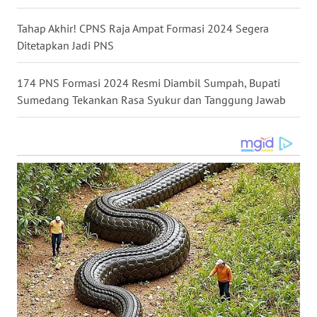
WN
SULSEL
Tahap Akhir! CPNS Raja Ampat Formasi 2024 Segera
Ditetapkan Jadi PNS
WN
GORONTALO
174 PNS Formasi 2024 Resmi Diambil Sumpah, Bupati
Sumedang Tekankan Rasa Syukur dan Tanggung Jawab
WN
SULUT
WN
MALUKU
WN
MALUT
WN
DAIRI
WN