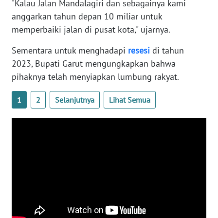
"Kalau Jalan Mandalagiri dan sebagainya kami
WN
anggarkan tahun depan 10 miliar untuk
NTB
memperbaiki jalan di pusat kota," ujarnya.
WN
Sementara untuk menghadapi
resesi
di tahun
SULTENG
2023, Bupati Garut mengungkapkan bahwa
pihaknya telah menyiapkan lumbung rakyat.
WN
SULBAR
1
2
Selanjutnya
Lihat Semua
WN
BABEL
WN
SUMBAR
WN
SUMSEL