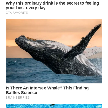
SUBANG
WN
SUKABUMI
WN
PURWAKARTA
WN
PRIANGAN
TIMUR
WN
SEMARANG
WN
SOLO