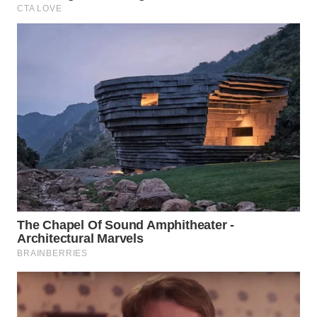
KARO
WN
SIMALUNGUN
WN
LABUHANBATU
WN
TAPANULI
TENGAH
WN DELI
SERDANG
WN
TEBING
TINGGI