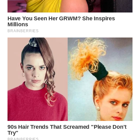
WAHANANEWS
ID
WAHANANEWS
CO ID
WAHANANEWS
NET
WAHANA
SPORT
WAHANA
UMKM
WAHANA
SELEB