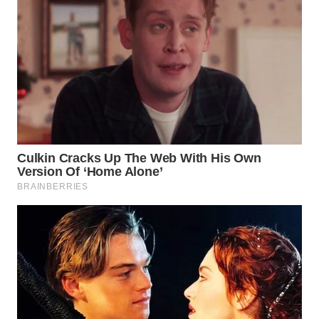
WN
PAKPAK
WN
KARAWANG
WN
BEKASI
WN
BOGOR
WN
DEPOK
WN
TAPANULI
UTARA