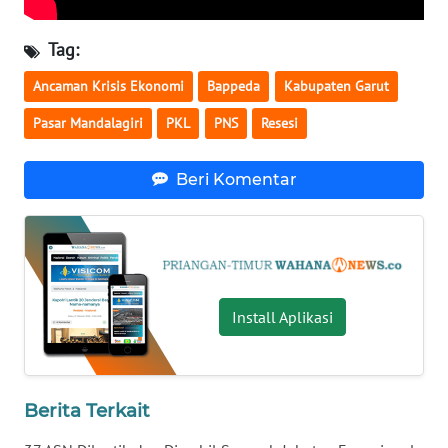
WN
BENGKULU
Tag:
WN
Ancaman Krisis Ekonomi
Bappeda
Kabupaten Garut
LAMPUNG
Pasar Mandalagiri
PKL
PNS
Resesi
WN
Beri Komentar
JATENG
WN
NUSANTARA
WN
Install Aplikasi
JOGJA
WN
JATIM
Berita Terkait