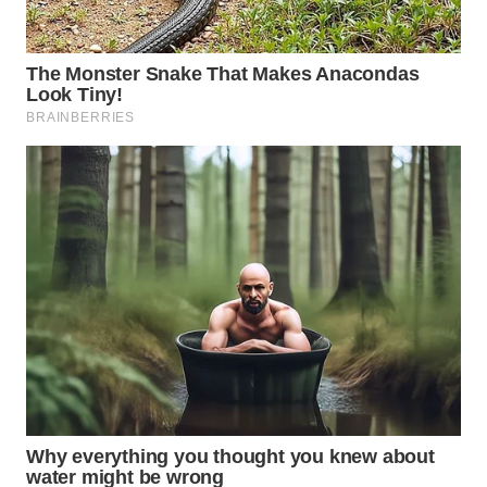
DANAU
TOBA
WN
NIAS
WN
LANGKAT
WN
TAPANULI
SELATAN
WN
TANJUNG
LESUNG
WN