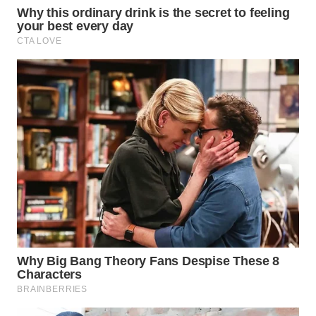
WAHANA
ADVOKAT
WAHANA
INFRASTRUKTUR
WAHANA
KONSUMEN
WAHANA
LISTRIK
WAHANA
TRAVEL
WAHANA
TV