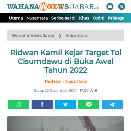
Utama
Nusantara
Serba-serbi
Khas
Opini
Priangan 
WAHANA
Tutup
TV
Wahana News Jabar
Nusantara
Ridwan Kamil Kejar Target Tol
UTAMA
Cisumdawu di Buka Awal
NUSANTARA
Tahun 2022
Redaksi - Nusantara
SERBA-
SERBI
Rabu, 22 Desember 2021 - 17:00 WIB
KHAS
OPINI