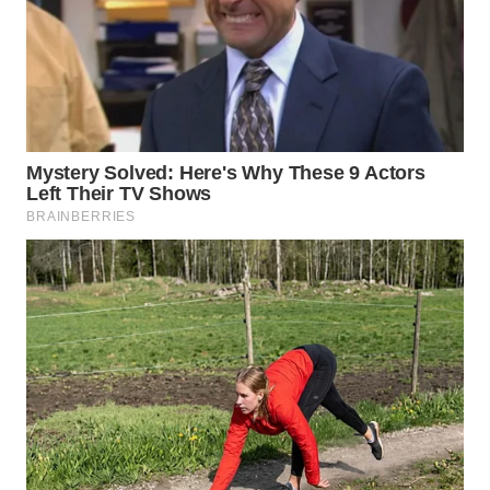
WAHANA
PERSONA
WAHANA
OTOMOTIF
WAHANA
HEALTH
WAHANA
DESA
WISATA
LAPAK
WAHANA
Wahana
Network