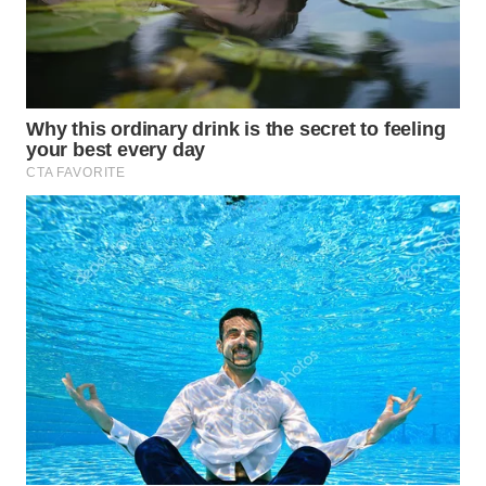
WN
LIKUPANG
WN
LABUANBAJO
WN
BORNEO
Wahana
Media
Group
WAHANA
NEWS
WAHANA
TANI