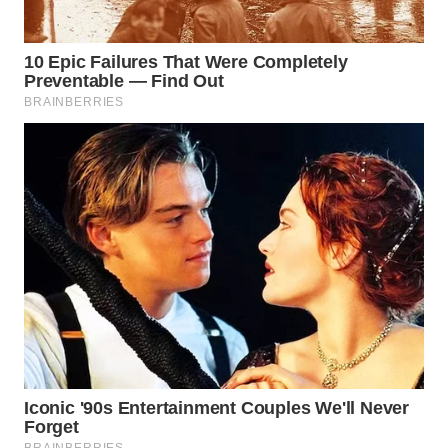
WN
TANGERANG
WN
BINJAI
WN
CIREBON
WN
INDRAMAYU
WN
KUNINGAN
WN
MAJALENGKA