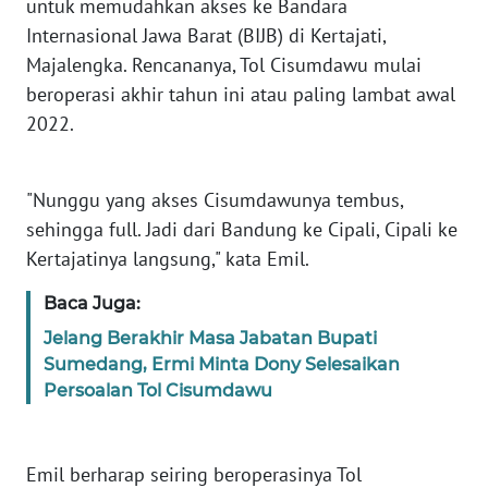
untuk memudahkan akses ke Bandara
WN
PAPUA
Internasional Jawa Barat (BIJB) di Kertajati,
Majalengka. Rencananya, Tol Cisumdawu mulai
WN
beroperasi akhir tahun ini atau paling lambat awal
PAPUA
2022.
BARAT
WN
"Nunggu yang akses Cisumdawunya tembus,
RIAU
sehingga full. Jadi dari Bandung ke Cipali, Cipali ke
Kertajatinya langsung," kata Emil.
WN
SERAMBI
Baca Juga:
Jelang Berakhir Masa Jabatan Bupati
WN
Sumedang, Ermi Minta Dony Selesaikan
JAMBI
Persoalan Tol Cisumdawu
WN
SULTRA
Emil berharap seiring beroperasinya Tol