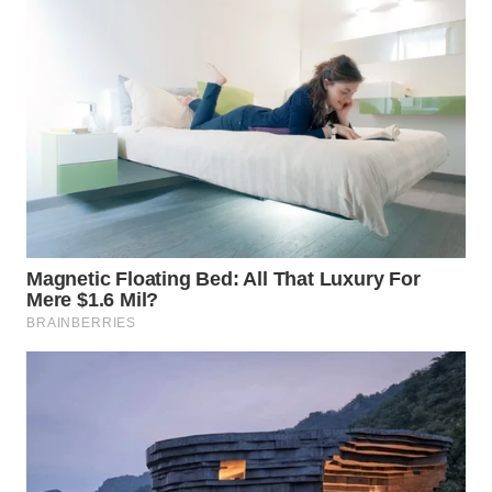
WN
PAKPAK
WN
KARAWANG
WN
BEKASI
WN
BOGOR
WN
DEPOK
WN
TAPANULI
UTARA