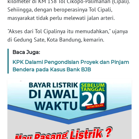
kilometer di KM 158 Tol Cikopo-Palimanan (Cipali).
Sehiingga, dengan beroperasinya Tol Cipali,
TENTANG
masyarakat tidak perlu melewati jalan arteri.
KAMI
"Akses dari Tol Cipalinya itu memudahkan," ujanya
PEDOMAN
di Gedung Sate, Kota Bandung, kemarin.
MEDIA
SIBER
Baca Juga:
KPK Dalami Pengondisian Proyek dan Pinjam
REDAKSI
Bendera pada Kasus Bank BJB
KARIR
DISCLAIMER
Wahana
News
Regional