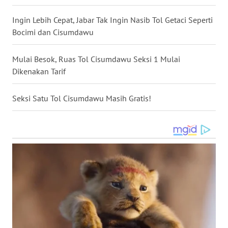
WN
SULSEL
Ingin Lebih Cepat, Jabar Tak Ingin Nasib Tol Getaci Seperti
Bocimi dan Cisumdawu
WN
GORONTALO
Mulai Besok, Ruas Tol Cisumdawu Seksi 1 Mulai
Dikenakan Tarif
WN
SULUT
Seksi Satu Tol Cisumdawu Masih Gratis!
WN
MALUKU
WN
MALUT
WN
DAIRI