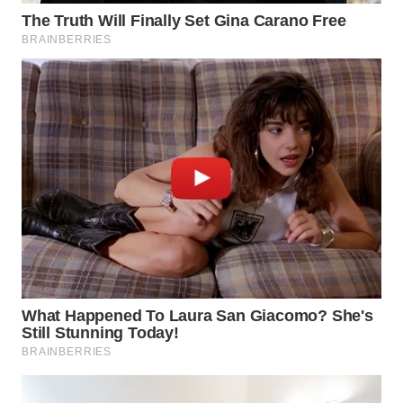
KARO
WN
SIMALUNGUN
WN
LABUHANBATU
WN
TAPANULI
TENGAH
WN DELI
SERDANG
WN
TEBING
TINGGI