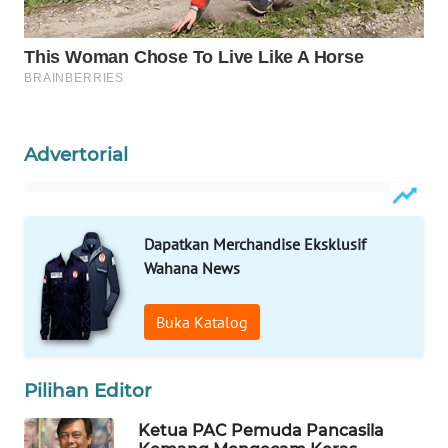
KONSUMEN
LISTRIK
MASYARAKAT
KELISTRIKAN
Advertorial
WALINKI
ID
Dapatkan Merchandise Eksklusif
MAWAKA
Wahana News
ID
Buka Katalog
MARTABAT
NET
Pilihan Editor
PLN
WATCH
Ketua PAC Pemuda Pancasila