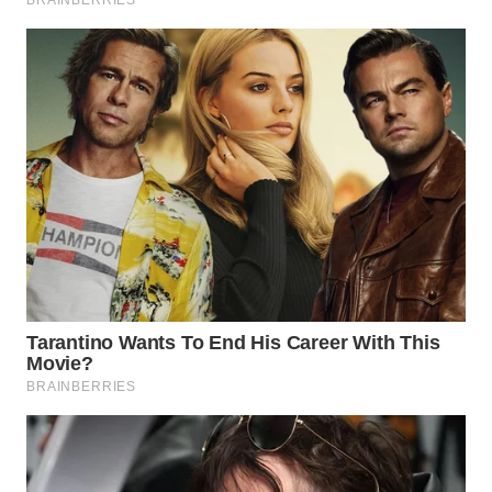
WN
SUBANG
WN
SUKABUMI
WN
PURWAKARTA
WN
PRIANGAN
TIMUR
WN
SEMARANG
WN
SOLO