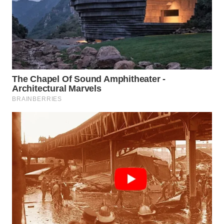
WN
SAMOSIR
WN
PADANG
LAWAS
WN
SUMEDANG
WN
CIANJUR
WN
KEPULAUAN
SERIBU