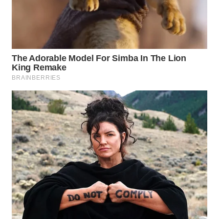
WN
DANAU
TOBA
WN
NIAS
WN
LANGKAT
WN
TAPANULI
SELATAN
WN
TANJUNG
LESUNG
WN