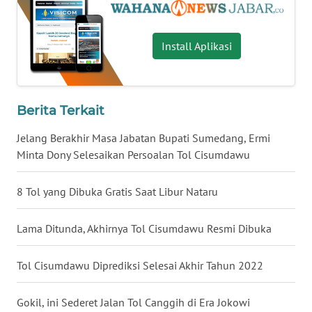
WN
BALI
Install Aplikasi
WN
KALBAR
Berita Terkait
WN
KALTENG
Jelang Berakhir Masa Jabatan Bupati Sumedang, Ermi
Minta Dony Selesaikan Persoalan Tol Cisumdawu
WN
KALTARA
8 Tol yang Dibuka Gratis Saat Libur Nataru
WN
Lama Ditunda, Akhirnya Tol Cisumdawu Resmi Dibuka
KALSEL
Tol Cisumdawu Diprediksi Selesai Akhir Tahun 2022
WN
KALTIM
Gokil, ini Sederet Jalan Tol Canggih di Era Jokowi