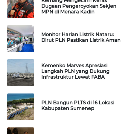
Kemang Mengecam Keras
Dugaan Pengeroyokan Sekjen
MKLI
MPN di Menara Kadin
LPKKI
Monitor Harian Listrik Nataru:
LKKI
Dirut PLN Pastikan Listrik Aman
KOPEKLIN
Kemenko Marves Apresiasi
PORTAL
Langkah PLN yang Dukung
KONSUMEN
Infrastruktur Lewat FABA
FORWAMKI
PLN Bangun PLTS di 16 Lokasi
ALPERKLINAS
Kabupaten Sumenep
FORJASIDA