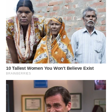
WAHANANEWS
ID
WAHANANEWS
CO ID
WAHANANEWS
NET
WAHANA
SPORT
WAHANA
UMKM
WAHANA
SELEB