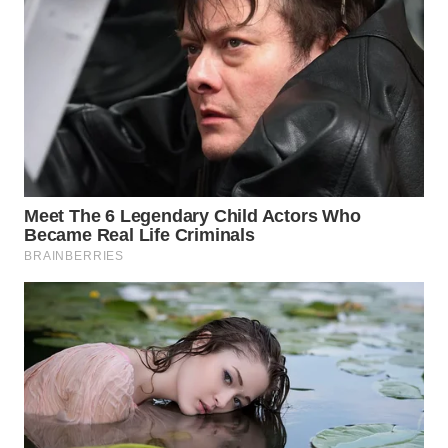
WN
BOROBUDUR
WN
MADURA
WN
SURABAYA
WN
NATUNA
WN
BINTAN
WN
MANDALIKA