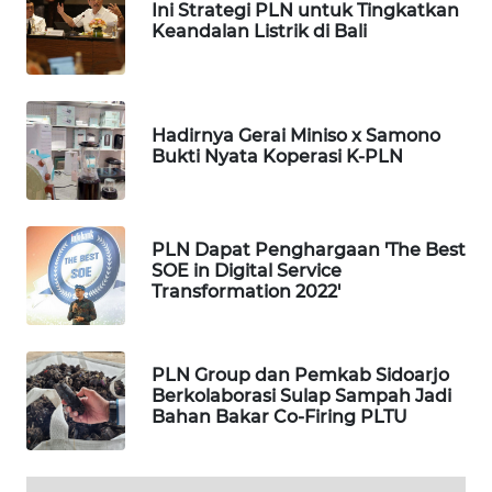
Ini Strategi PLN untuk Tingkatkan
TAMBANG
Keandalan Listrik di Bali
NEWS
SITUNGIR
NEWS
Hadirnya Gerai Miniso x Samono
Bukti Nyata Koperasi K-PLN
SIDIKALANG
NEWS
PLN Dapat Penghargaan 'The Best
SIBARAGAS
SOE in Digital Service
NEWS
Transformation 2022'
METRO
SIANTAR
PLN Group dan Pemkab Sidoarjo
NEWS
Berkolaborasi Sulap Sampah Jadi
Bahan Bakar Co-Firing PLTU
METRO
MEDAN