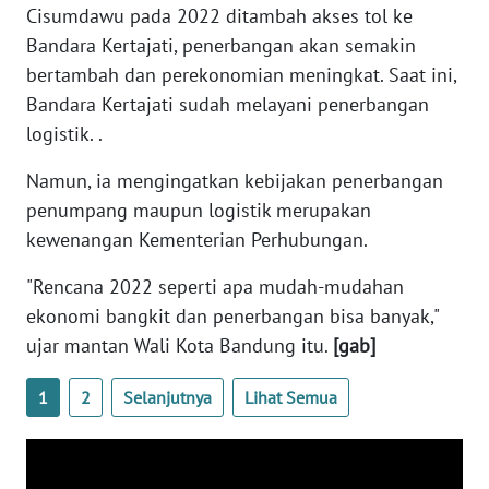
Cisumdawu pada 2022 ditambah akses tol ke
WN
Bandara Kertajati, penerbangan akan semakin
NTB
bertambah dan perekonomian meningkat. Saat ini,
Bandara Kertajati sudah melayani penerbangan
WN
SULTENG
logistik. .
Namun, ia mengingatkan kebijakan penerbangan
WN
SULBAR
penumpang maupun logistik merupakan
kewenangan Kementerian Perhubungan.
WN
"Rencana 2022 seperti apa mudah-mudahan
BABEL
ekonomi bangkit dan penerbangan bisa banyak,"
ujar mantan Wali Kota Bandung itu.
[gab]
WN
SUMBAR
1
2
Selanjutnya
Lihat Semua
WN
SUMSEL