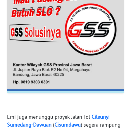
WN
SUMUT
WN
JAKARTA
WN
JABAR
WN
BANTEN
WN
NTT
WN
Emi juga menunggu proyek Jalan Tol
Cileunyi-
KEPRI
Sumedang-Dawuan
(
Cisumdawu
) segera rampung