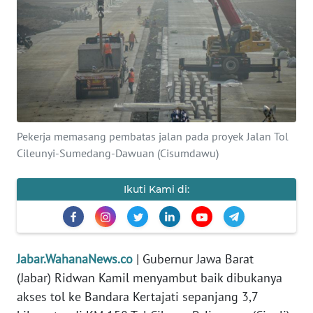
PRIANGAN
TIMUR
SUKABUMI
PURWAKARTA
Pekerja memasang pembatas jalan pada proyek Jalan Tol
Cileunyi-Sumedang-Dawuan (Cisumdawu)
Informasi
INDEKS
Ikuti Kami di:
BERITA
KONTAK
KAMI
Jabar.WahanaNews.co
| Gubernur Jawa Barat
(Jabar) Ridwan Kamil menyambut baik dibukanya
INFO
akses tol ke Bandara Kertajati sepanjang 3,7
IKLAN