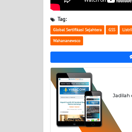
BALI
WN
Tag:
KALBAR
Global Sertifikasi Sejahtera
GSS
Listri
WN
Wahananewsco
KALTENG
WN
KALTARA
WN
KALSEL
Jadilah
WN
KALTIM
WN