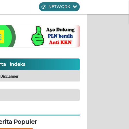
NETWORK
rta
Indeks
Disclaimer
erita Populer