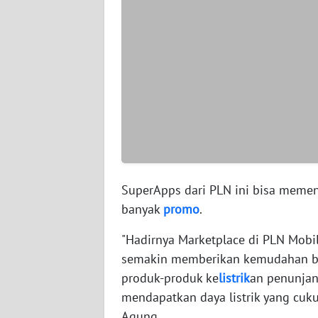
WN
PAPUA
BARAT
WN
RIAU
WN
SERAMBI
SuperApps dari PLN ini bisa mem
WN
banyak
promo
.
JAMBI
"Hadirnya Marketplace di PLN Mobil
semakin memberikan kemudahan ba
WN
SULTRA
produk-produk ke
listrik
an penunja
mendapatkan daya listrik yang cuk
WN
Agung.