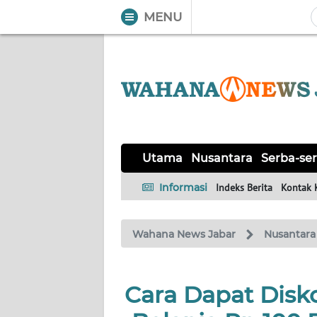
MENU
WAHANA
Tutup
TV
UTAMA
NUSANTARA
Utama
Nusantara
Serba-ser
SERBA-
Informasi
Indeks Berita
Kontak 
SERBI
Wahana News Jabar
Nusantara
KHAS
OPINI
Cara Dapat Dis