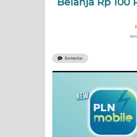
Belanja Rp 100 
PRIANGAN
TIMUR
SUKABUMI
Seni
PURWAKARTA
Informasi
Komentar
INDEKS
BERITA
KONTAK
KAMI
INFO
IKLAN