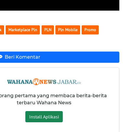
k
Marketplace Pln
PLN
Pln Mobile
Promo
Beri Komentar
 orang pertama yang membaca berita-berita
terbaru Wahana News
Install Aplikasi