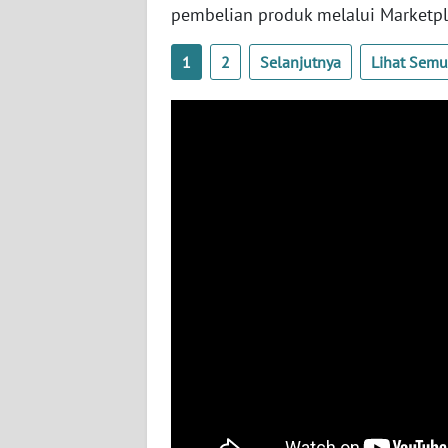
BENGKULU
pembelian produk melalui Marketp
1
2
Selanjutnya
Lihat Sem
WN
LAMPUNG
WN
JATENG
WN
NUSANTARA
WN
JOGJA
WN
JATIM
WN