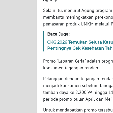
NTB
Selain itu, menurut Agung program
membantu meningkatkan perekono
WN
SULTENG
pemasaran produk UMKM melalui P
Baca Juga:
WN
SULBAR
CKG 2026 Temukan Sejuta Kasu
Pentingnya Cek Kesehatan Ta
WN
BABEL
Promo “Lebaran Ceria” adalah prog
konsumen tegangan rendah.
WN
SUMBAR
Pelanggan dengan tegangan rendah 
menjadi konsumen sebelum tangga
WN
tambah daya ke 2.200 VA hingga 1
SUMSEL
periode promo bulan April dan Mei
Untuk mendapatkan promo tersebut
WN