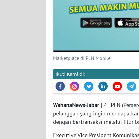
TENTANG
KAMI
PEDOMAN
MEDIA
SIBER
REDAKSI
Marketplace di PLN Mobile
KARIR
Ikuti Kami di:
DISCLAIMER
Wahana
WahanaNews-Jabar |
PT PLN (Perser
News
pelanggan yang ingin mendapatkan 
Regional
dengan bertransaksi melalui fitur 
WN
Executive Vice President Komunika
SUMUT