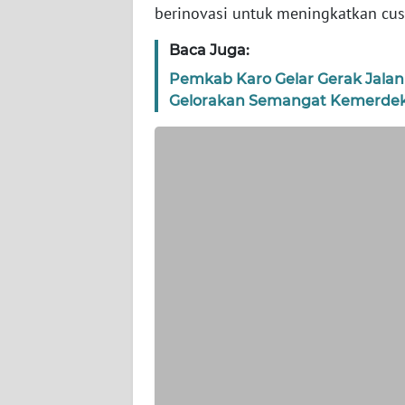
berinovasi untuk meningkatkan cus
WN
Baca Juga:
JAKARTA
Pemkab Karo Gelar Gerak Jalan
Gelorakan Semangat Kemerde
WN
JABAR
WN
BANTEN
WN
NTT
WN
KEPRI
WN
PAPUA