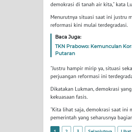
NTB
demokrasi di tanah air kita," kata 
Menurutnya situasi saat ini justru
WN
reformasi kini mulai terdegradasi.
SULTENG
Baca Juga:
WN
TKN Prabowo: Kemunculan Kora
SULBAR
Putaran
WN
"Justru hampir mirip ya, situasi s
BABEL
perjuangan reformasi ini terdegradas
WN
Dikatakan Lukman, demokrasi yang 
SUMBAR
kekuasaan fasis.
WN
"Kita lihat saja, demokrasi saat in
SUMSEL
pemerintah yang seharusnya bagian 
WN
1
2
3
Selanjutnya
Liha