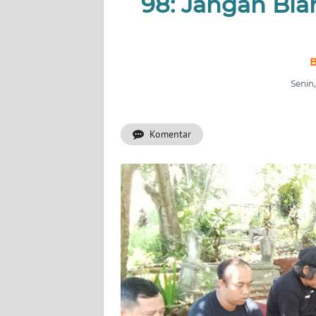
98: Jangan Bi
PRIANGAN
TIMUR
SUKABUMI
B
Senin,
PURWAKARTA
Informasi
Komentar
INDEKS
BERITA
KONTAK
KAMI
INFO
IKLAN