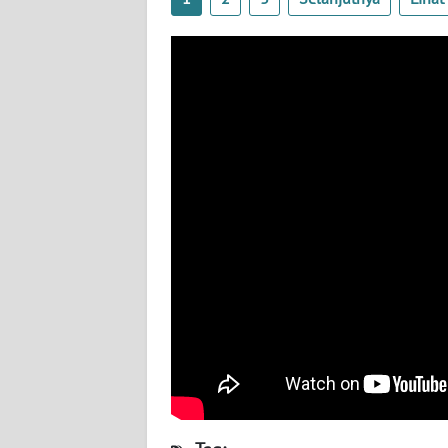
BENGKULU
WN
LAMPUNG
WN
JATENG
WN
NUSANTARA
WN
JOGJA
WN
JATIM
WN