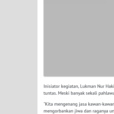
WN
PAPUA
BARAT
WN
RIAU
WN
SERAMBI
WN
JAMBI
Inisiator kegiatan, Lukman Nur H
tuntas. Meski banyak sekali pahlaw
WN
SULTRA
"Kita mengenang jasa kawan-kawan 
mengorbankan jiwa dan raganya u
WN