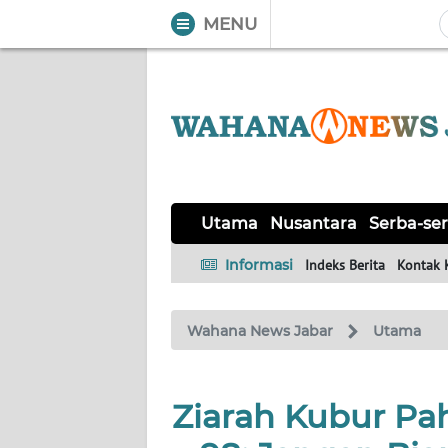
MENU
WAHANA
Tutup
TV
UTAMA
NUSANTARA
Utama
Nusantara
Serba-ser
SERBA-
Informasi
Indeks Berita
Kontak 
SERBI
Wahana News Jabar
Utama
KHAS
OPINI
Ziarah Kubur Pah