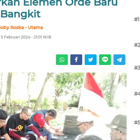
arkan Elemen Orde Baru
Bangkit
#1
oby Roska - Utama
 5 Februari 2024 - 21:01 WIB
#
#
#
#