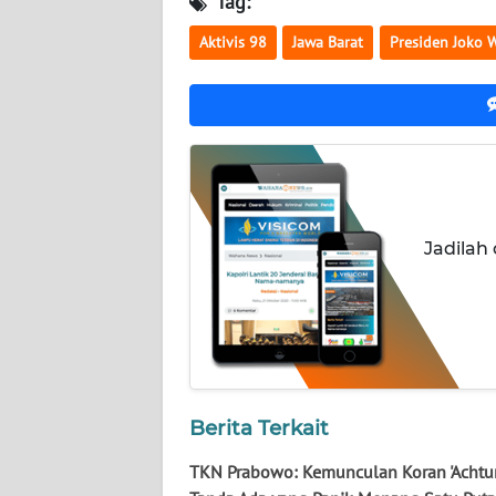
Tag:
BALI
Aktivis 98
Jawa Barat
Presiden Joko 
WN
KALBAR
WN
KALTENG
WN
Jadilah
KALTARA
WN
KALSEL
WN
KALTIM
Berita Terkait
TKN Prabowo: Kemunculan Koran 'Achtu
WN