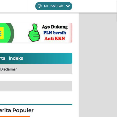
NETWORK
rta
Indeks
Disclaimer
erita Populer