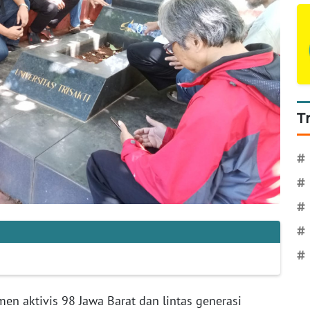
T
#
#
#
#
#
en aktivis 98 Jawa Barat dan lintas generasi