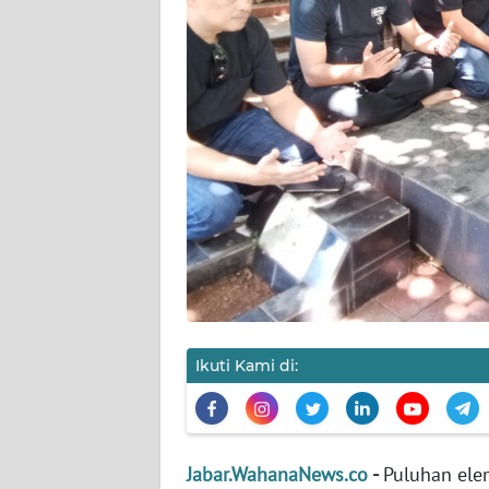
TENTANG
KAMI
PEDOMAN
MEDIA
SIBER
REDAKSI
KARIR
DISCLAIMER
Wahana
Ikuti Kami di:
News
Regional
WN
Jabar.WahanaNews.co
-
Puluhan elem
SUMUT