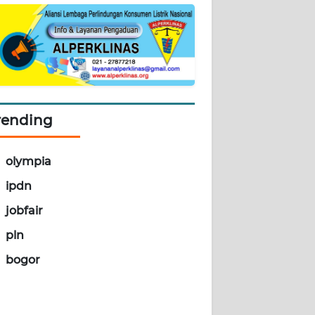
rending
olympia
ipdn
jobfair
pln
bogor