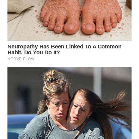
WN
SUBANG
WN
SUKABUMI
WN
PURWAKARTA
WN
PRIANGAN
TIMUR
WN
SEMARANG
WN
SOLO