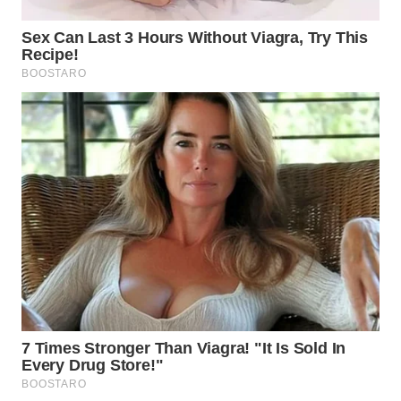
KARO
WN
SIMALUNGUN
WN
LABUHANBATU
WN
TAPANULI
TENGAH
WN DELI
SERDANG
WN
TEBING
TINGGI