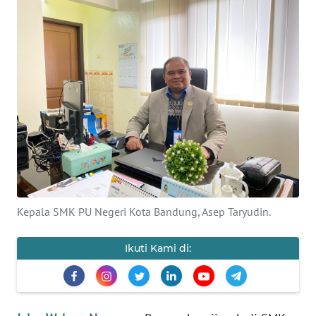
PRIANGAN
TIMUR
SUKABUMI
PURWAKARTA
Informasi
INDEKS
BERITA
Kepala SMK PU Negeri Kota Bandung, Asep Taryudin.
KONTAK
Ikuti Kami di:
KAMI
INFO
IKLAN