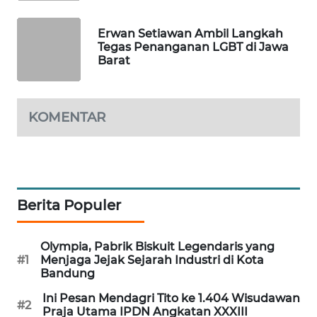
MKLI
Erwan Setiawan Ambil Langkah
Tegas Penanganan LGBT di Jawa
LPKKI
Barat
LKKI
KOMENTAR
KOPEKLIN
PORTAL
KONSUMEN
Berita Populer
FORWAMKI
Olympia, Pabrik Biskuit Legendaris yang
ALPERKLINAS
#1
Menjaga Jejak Sejarah Industri di Kota
Bandung
FORJASIDA
Ini Pesan Mendagri Tito ke 1.404 Wisudawan
#2
Praja Utama IPDN Angkatan XXXIII