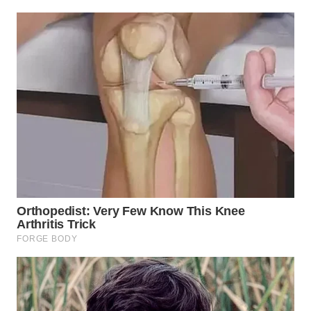
WN
LIKUPANG
WN
LABUANBAJO
WN
BORNEO
Wahana
Media
Group
WAHANA
NEWS
WAHANA
TANI