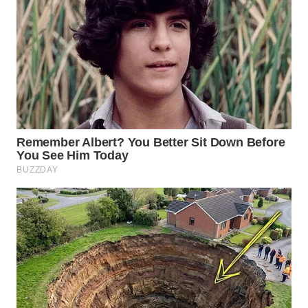
WAHANA
ADVOKAT
WAHANA
INFRASTRUKTUR
WAHANA
KONSUMEN
WAHANA
LISTRIK
WAHANA
TRAVEL
WAHANA
TV