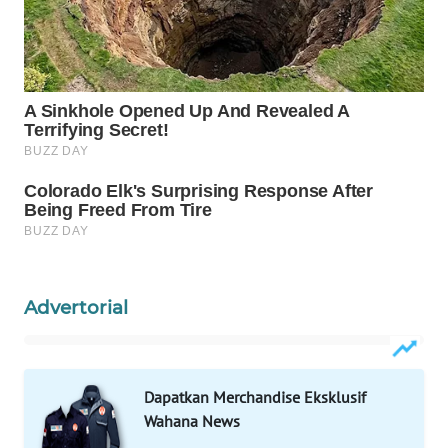
WAHANANEWS
ID
WAHANANEWS
CO ID
WAHANANEWS
NET
WAHANA
SPORT
Advertorial
WAHANA
UMKM
WAHANA
Dapatkan Merchandise Eksklusif
SELEB
Wahana News