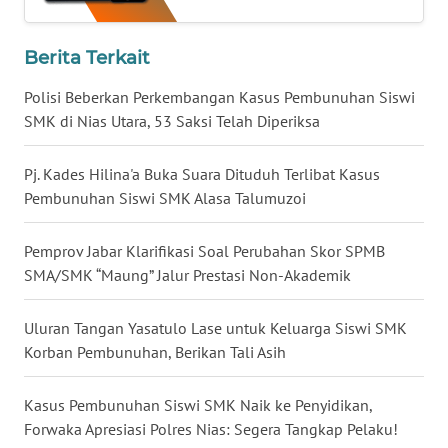
WN
BALI
Berita Terkait
WN
Polisi Beberkan Perkembangan Kasus Pembunuhan Siswi
KALBAR
SMK di Nias Utara, 53 Saksi Telah Diperiksa
WN
Pj. Kades Hilina'a Buka Suara Dituduh Terlibat Kasus
KALTENG
Pembunuhan Siswi SMK Alasa Talumuzoi
WN
Pemprov Jabar Klarifikasi Soal Perubahan Skor SPMB
KALTARA
SMA/SMK “Maung” Jalur Prestasi Non-Akademik
WN
Uluran Tangan Yasatulo Lase untuk Keluarga Siswi SMK
KALSEL
Korban Pembunuhan, Berikan Tali Asih
WN
KALTIM
Kasus Pembunuhan Siswi SMK Naik ke Penyidikan,
Forwaka Apresiasi Polres Nias: Segera Tangkap Pelaku!