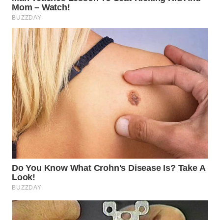
WN
SAMOSIR
WN
PADANG
LAWAS
WN
SUMEDANG
WN
CIANJUR
WN
KEPULAUAN
SERIBU