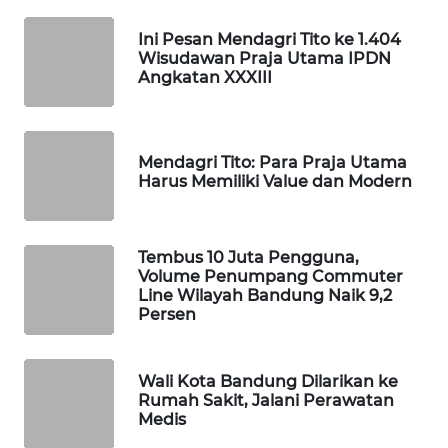
KONSUMEN
Ini Pesan Mendagri Tito ke 1.404
LISTRIK
Wisudawan Praja Utama IPDN
Angkatan XXXIII
MASYARAKAT
KELISTRIKAN
Mendagri Tito: Para Praja Utama
WALINKI
Harus Memiliki Value dan Modern
ID
MAWAKA
Tembus 10 Juta Pengguna,
ID
Volume Penumpang Commuter
Line Wilayah Bandung Naik 9,2
Persen
MARTABAT
NET
Wali Kota Bandung Dilarikan ke
PLN
Rumah Sakit, Jalani Perawatan
WATCH
Medis