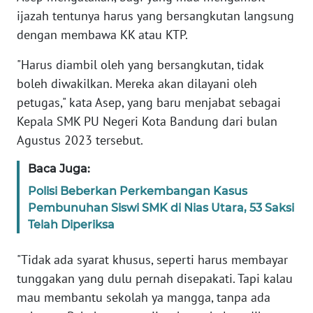
WN
ijazah tentunya harus yang bersangkutan langsung
PAPUA
dengan membawa KK atau KTP.
WN
"Harus diambil oleh yang bersangkutan, tidak
PAPUA
boleh diwakilkan. Mereka akan dilayani oleh
BARAT
petugas," kata Asep, yang baru menjabat sebagai
Kepala SMK PU Negeri Kota Bandung dari bulan
WN
RIAU
Agustus 2023 tersebut.
Baca Juga:
WN
SERAMBI
Polisi Beberkan Perkembangan Kasus
Pembunuhan Siswi SMK di Nias Utara, 53 Saksi
WN
Telah Diperiksa
JAMBI
"Tidak ada syarat khusus, seperti harus membayar
WN
tunggakan yang dulu pernah disepakati. Tapi kalau
SULTRA
mau membantu sekolah ya mangga, tanpa ada