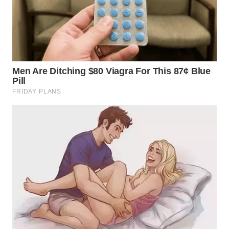
WN
DANAU
TOBA
WN
NIAS
WN
LANGKAT
WN
TAPANULI
SELATAN
WN
TANJUNG
LESUNG
WN