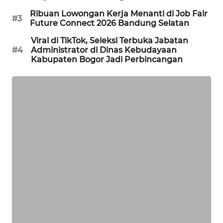
TAMBANG
Ribuan Lowongan Kerja Menanti di Job Fair
#3
NEWS
Future Connect 2026 Bandung Selatan
Viral di TikTok, Seleksi Terbuka Jabatan
SITUNGIR
#4
Administrator di Dinas Kebudayaan
NEWS
Kabupaten Bogor Jadi Perbincangan
SIDIKALANG
NEWS
SIBARAGAS
NEWS
METRO
SIANTAR
NEWS
METRO
MEDAN