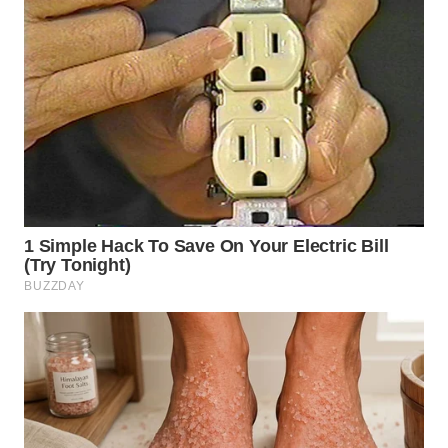
WN
TANGERANG
WN
BINJAI
WN
CIREBON
WN
INDRAMAYU
WN
KUNINGAN
WN
MAJALENGKA