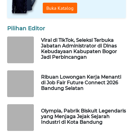
WAHANA
Buka Katalog
PERSONA
WAHANA
Pilihan Editor
OTOMOTIF
Viral di TikTok, Seleksi Terbuka
Jabatan Administrator di Dinas
WAHANA
Kebudayaan Kabupaten Bogor
HEALTH
Jadi Perbincangan
WAHANA
DESA
Ribuan Lowongan Kerja Menanti
WISATA
di Job Fair Future Connect 2026
Bandung Selatan
LAPAK
WAHANA
Olympia, Pabrik Biskuit Legendaris
yang Menjaga Jejak Sejarah
Wahana
Industri di Kota Bandung
Network