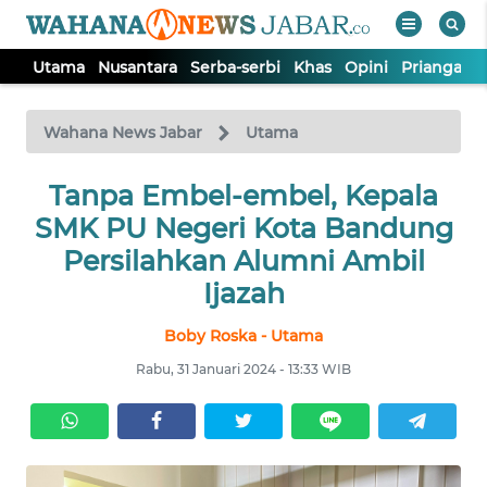
Utama
Nusantara
Serba-serbi
Khas
Opini
Priangan 
WAHANA
Tutup
TV
Wahana News Jabar
Utama
Tanpa Embel-embel, Kepala
UTAMA
SMK PU Negeri Kota Bandung
NUSANTARA
Persilahkan Alumni Ambil
Ijazah
SERBA-
Boby Roska - Utama
SERBI
Rabu, 31 Januari 2024 - 13:33 WIB
KHAS
OPINI