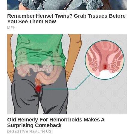
WN
BOROBUDUR
WN
MADURA
WN
SURABAYA
WN
NATUNA
WN
BINTAN
WN
MANDALIKA