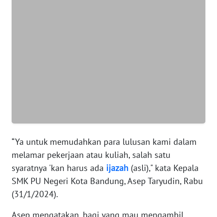
WN
SUMUT
WN
JAKARTA
WN
JABAR
WN
BANTEN
“Ya untuk memudahkan para lulusan kami dalam
WN
melamar pekerjaan atau kuliah, salah satu
NTT
syaratnya 'kan harus ada
ijazah
(asli)," kata Kepala
SMK PU Negeri Kota Bandung, Asep Taryudin, Rabu
WN
KEPRI
(31/1/2024).
Asep mengatakan, bagi yang mau mengambil