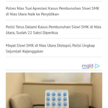
WN
SULSEL
Polres Nias Tuai Apresiasi Kasus Pembunuhan Siswi SMK
di Nias Utara Naik ke Penyidikan
WN
GORONTALO
Polisi Terus Dalami Kasus Pembunuhan Siswi SMK di Nias
Utara, Sudah 22 Saksi Diperiksa
WN
SULUT
Mayat Siswi SMK di Nias Utara Diotopsi, Polisi Ungkap
Sejumlah Kejanggalan
WN
MALUKU
WN
MALUT
WN
DAIRI