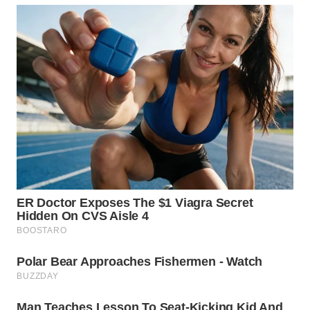
WN
PAKPAK
WN
KARAWANG
WN
BEKASI
WN
BOGOR
WN
DEPOK
WN
TAPANULI
UTARA