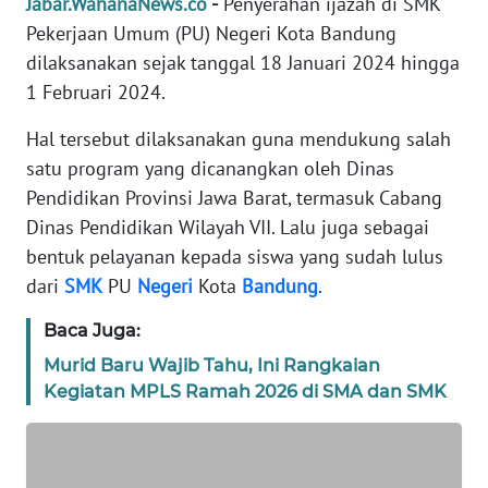
Jabar.WahanaNews.co
-
Penyerahan ijazah di SMK
Pekerjaan Umum (PU) Negeri Kota Bandung
TENTANG
dilaksanakan sejak tanggal 18 Januari 2024 hingga
KAMI
1 Februari 2024.
PEDOMAN
Hal tersebut dilaksanakan guna mendukung salah
MEDIA
satu program yang dicanangkan oleh Dinas
SIBER
Pendidikan Provinsi Jawa Barat, termasuk Cabang
Dinas Pendidikan Wilayah VII. Lalu juga sebagai
REDAKSI
bentuk pelayanan kepada siswa yang sudah lulus
dari
SMK
PU
Negeri
Kota
Bandung
.
KARIR
Baca Juga:
DISCLAIMER
Murid Baru Wajib Tahu, Ini Rangkaian
Kegiatan MPLS Ramah 2026 di SMA dan SMK
Wahana
News
Regional