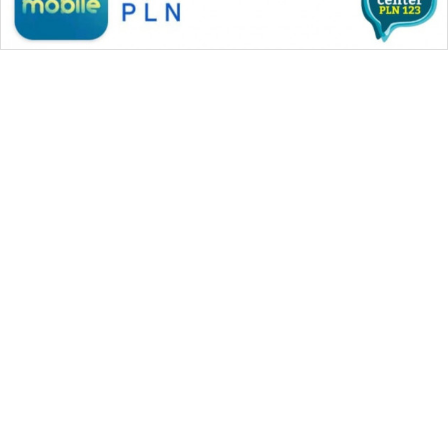
WAHANA MEDIA GROUP
|
|
|
WAHANA NEWS co
WAHANA TANI
WAHANA ADVOKAT
|
|
WAHANA INFRASTRUKTUR
WAHANA KONSUMEN
|
|
|
WAHANA LISTRIK
WAHANA TRAVEL
WAHANA TV
|
|
|
WAHANANEWS id
WAHANANEWS CO ID
WAHANANEWS NET
|
|
|
WAHANA SPORT ID
Wahana UMKM
Wahana Seleb
|
|
|
Wahana Persona
Wahana Otomotif
Wahana Health