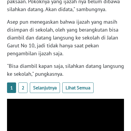
paksaan. Pokoknya yang ijazah nya belum dibawa
WN
silahkan datang. Akan didata," sambungnya.
NTB
Asep pun menegaskan bahwa ijazah yang masih
WN
disimpan di sekolah, oleh yang berangkutan bisa
SULTENG
diambil dan datang langsung ke sekolah di Jalan
Garut No 10, jadi tidak hanya saat pekan
WN
pengambilan ijazah saja.
SULBAR
"Bisa diambil kapan saja, silahkan datang langsung
WN
ke sekolah," pungkasnya.
BABEL
1
2
Selanjutnya
Lihat Semua
WN
SUMBAR
WN
SUMSEL