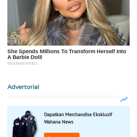
WAHANA
PERSONA
WAHANA
OTOMOTIF
WAHANA
HEALTH
WAHANA
DESA
WISATA
Advertorial
LAPAK
WAHANA
Dapatkan Merchandise Eksklusif
Wahana News
Wahana
Network