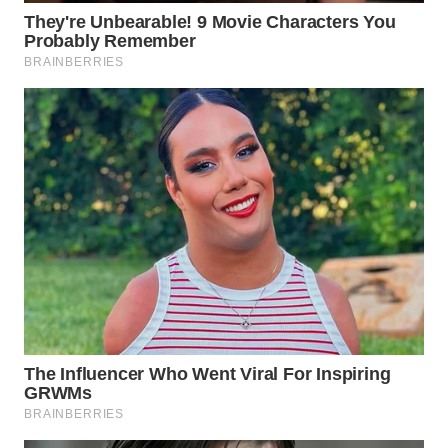
WN
SAMOSIR
WN
PADANG
LAWAS
WN
SUMEDANG
WN
CIANJUR
WN
KEPULAUAN
SERIBU