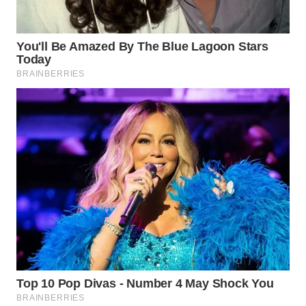
WN
LIKUPANG
WN
LABUANBAJO
WN
BORNEO
Wahana
Media
Group
WAHANA
NEWS
WAHANA
TANI