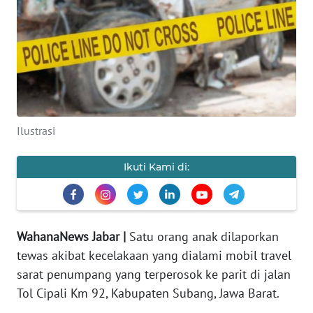
PRIANGAN
TIMUR
SUKABUMI
PURWAKARTA
Ilustrasi
Informasi
Ikuti Kami di:
INDEKS
BERITA
WahanaNews Jabar |
Satu orang anak dilaporkan
KONTAK
KAMI
tewas akibat kecelakaan yang dialami mobil travel
sarat penumpang yang terperosok ke parit di jalan
INFO
Tol Cipali Km 92, Kabupaten Subang, Jawa Barat.
IKLAN