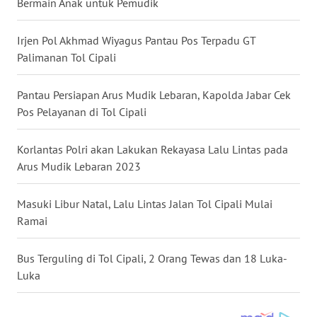
Bermain Anak untuk Pemudik
WN
SULSEL
Irjen Pol Akhmad Wiyagus Pantau Pos Terpadu GT
Palimanan Tol Cipali
WN
GORONTALO
Pantau Persiapan Arus Mudik Lebaran, Kapolda Jabar Cek
WN
Pos Pelayanan di Tol Cipali
SULUT
Korlantas Polri akan Lakukan Rekayasa Lalu Lintas pada
WN
Arus Mudik Lebaran 2023
MALUKU
Masuki Libur Natal, Lalu Lintas Jalan Tol Cipali Mulai
WN
Ramai
MALUT
Bus Terguling di Tol Cipali, 2 Orang Tewas dan 18 Luka-
WN
Luka
DAIRI