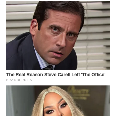
WAHANANEWS
ID
WAHANANEWS
CO ID
WAHANANEWS
NET
WAHANA
SPORT
WAHANA
UMKM
WAHANA
SELEB