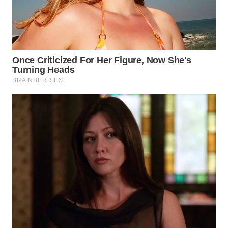
WN
PAKPAK
WN
KARAWANG
WN
BEKASI
WN
BOGOR
WN
DEPOK
WN
TAPANULI
UTARA