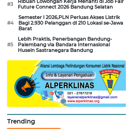
NEWS
Ribuan Lowongan Kerja Menanti di Job Fair
#3
Future Connect 2026 Bandung Selatan
METRO
Semester I 2026,PLN Perluas Akses Listrik
#4
JAKARTA
Bagi 2.930 Pelanggan di 210 Lokasi se-Jawa
Barat
NEWS
Lebih Praktis, Penerbangan Bandung-
#5
Palembang via Bandara Internasional
KRT
Husein Sastranegara Bandung
NEWS
KARING
NEWS
JURNAL
MARITIM
HUMBANG
NEWS
Trending
GARONGGANG