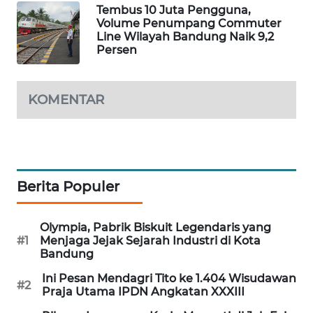
Tembus 10 Juta Pengguna,
TAMBANG
Volume Penumpang Commuter
NEWS
Line Wilayah Bandung Naik 9,2
Persen
SITUNGIR
NEWS
KOMENTAR
SIDIKALANG
NEWS
SIBARAGAS
NEWS
Berita Populer
METRO
Olympia, Pabrik Biskuit Legendaris yang
SIANTAR
#1
Menjaga Jejak Sejarah Industri di Kota
NEWS
Bandung
Ini Pesan Mendagri Tito ke 1.404 Wisudawan
#2
METRO
Praja Utama IPDN Angkatan XXXIII
MEDAN