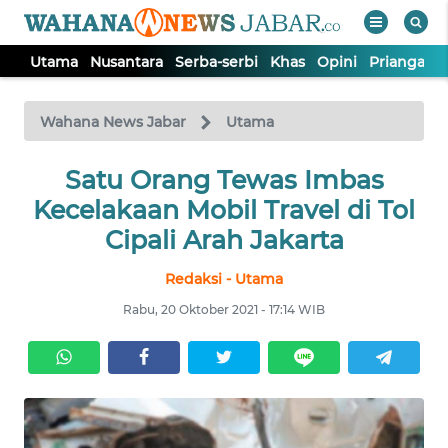
Utama
Nusantara
Serba-serbi
Khas
Opini
Priangan 
WAHANA
Tutup
TV
Wahana News Jabar
Utama
Satu Orang Tewas Imbas
UTAMA
Kecelakaan Mobil Travel di Tol
NUSANTARA
Cipali Arah Jakarta
Redaksi - Utama
SERBA-
SERBI
Rabu, 20 Oktober 2021 - 17:14 WIB
KHAS
OPINI