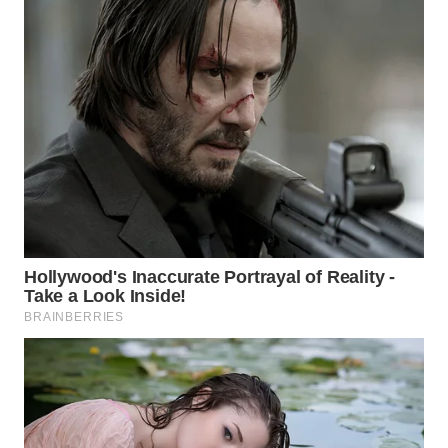
WN
TANGERANG
WN
BINJAI
WN
CIREBON
WN
INDRAMAYU
WN
KUNINGAN
WN
MAJALENGKA