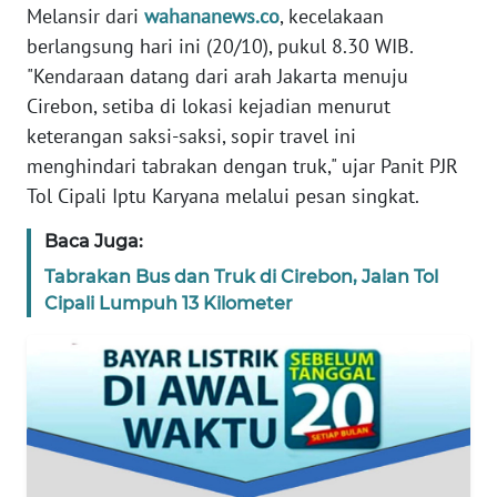
Melansir dari
wahananews.co
, kecelakaan
TENTANG
berlangsung hari ini (20/10), pukul 8.30 WIB.
KAMI
"Kendaraan datang dari arah Jakarta menuju
Cirebon, setiba di lokasi kejadian menurut
PEDOMAN
keterangan saksi-saksi, sopir travel ini
MEDIA
menghindari tabrakan dengan truk," ujar Panit PJR
SIBER
Tol Cipali Iptu Karyana melalui pesan singkat.
REDAKSI
Baca Juga:
Tabrakan Bus dan Truk di Cirebon, Jalan Tol
KARIR
Cipali Lumpuh 13 Kilometer
DISCLAIMER
Wahana
News
Regional