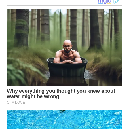
WN
DANAU
TOBA
WN
NIAS
WN
LANGKAT
WN
TAPANULI
SELATAN
WN
TANJUNG
LESUNG
WN