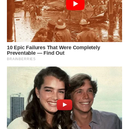
WN
BOROBUDUR
WN
MADURA
WN
SURABAYA
WN
NATUNA
WN
BINTAN
WN
MANDALIKA