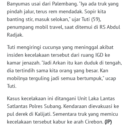
Banyumas usai dari Palembang. "Iya ada truk yang
WN
pindah jalur, terus rem mendadak. Sopir kita
NTB
banting stir, masuk selokan," ujar Tuti (59),
penumpang mobil travel, saat ditemui di RS Abdul
WN
SULTENG
Radjak.
Tuti mengiringi cucunya yang meninggal akibat
WN
insiden kecelakaan tersebut dari ruang IGD ke
SULBAR
kamar jenazah. "Jadi Arkan itu kan duduk di tengah,
dia tertindih sama kita orang yang besar. Kan
WN
BABEL
mobilnya terguling jadi semua bertumpuk," ucap
Tuti.
WN
SUMBAR
Kasus kecelakaan ini ditangani Unit Laka Lantas
Satlantas Polres Subang. Kendaraan dievakuasi ke
WN
pul derek di Kalijati. Sementara truk yang memicu
SUMSEL
kecelakaan tersebut kabur ke arah Cirebon.
(JP)