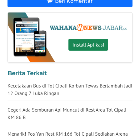
Beri Komentar
WN
BALI
WN
KALBAR
Install Aplikasi
WN
KALTENG
Berita Terkait
WN
KALTARA
Kecelakaan Bus di Tol Cipali Korban Tewas Bertambah Jadi
12 Orang 7 Luka Ringan
WN
KALSEL
Geger! Ada Semburan Api Muncul di Rest Area Tol Cipali
KM 86 B
WN
KALTIM
Menarik! Pos Yan Rest KM 166 Tol Cipali Sediakan Arena