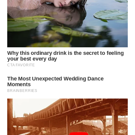
WN
SUBANG
WN
SUKABUMI
WN
PURWAKARTA
WN
PRIANGAN
TIMUR
WN
SEMARANG
WN
SOLO