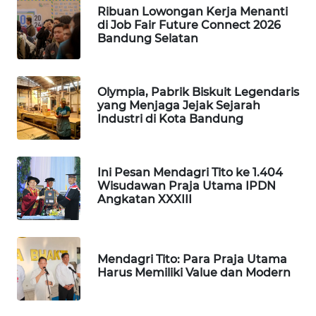
Ribuan Lowongan Kerja Menanti
MKLI
di Job Fair Future Connect 2026
Bandung Selatan
LPKKI
LKKI
Olympia, Pabrik Biskuit Legendaris
yang Menjaga Jejak Sejarah
Industri di Kota Bandung
KOPEKLIN
PORTAL
Ini Pesan Mendagri Tito ke 1.404
KONSUMEN
Wisudawan Praja Utama IPDN
Angkatan XXXIII
FORWAMKI
ALPERKLINAS
Mendagri Tito: Para Praja Utama
Harus Memiliki Value dan Modern
FORJASIDA