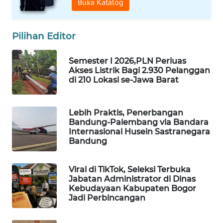
Buka Katalog
KONSUMEN
LISTRIK
Pilihan Editor
MASYARAKAT
KELISTRIKAN
Semester I 2026,PLN Perluas
Akses Listrik Bagi 2.930 Pelanggan
di 210 Lokasi se-Jawa Barat
WALINKI
ID
Lebih Praktis, Penerbangan
Bandung-Palembang via Bandara
MAWAKA
Internasional Husein Sastranegara
ID
Bandung
MARTABAT
Viral di TikTok, Seleksi Terbuka
NET
Jabatan Administrator di Dinas
Kebudayaan Kabupaten Bogor
PLN
Jadi Perbincangan
WATCH