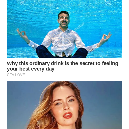
KARO
WN
SIMALUNGUN
WN
LABUHANBATU
WN
TAPANULI
TENGAH
WN DELI
SERDANG
WN
TEBING
TINGGI