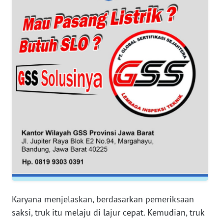
WN
SUMUT
WN
JAKARTA
WN
JABAR
WN
BANTEN
WN
NTT
WN
KEPRI
Karyana menjelaskan, berdasarkan pemeriksaan
saksi, truk itu melaju di lajur cepat. Kemudian, truk