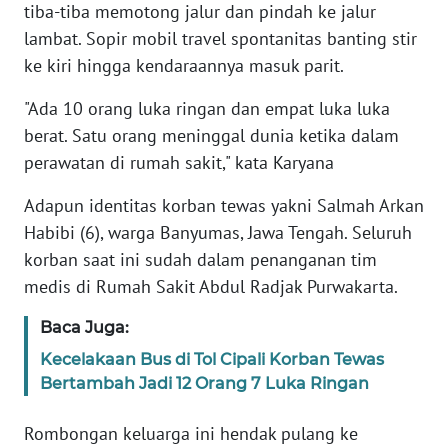
WN
tiba-tiba memotong jalur dan pindah ke jalur
PAPUA
lambat. Sopir mobil travel spontanitas banting stir
ke kiri hingga kendaraannya masuk parit.
WN
PAPUA
"Ada 10 orang luka ringan dan empat luka luka
BARAT
berat. Satu orang meninggal dunia ketika dalam
perawatan di rumah sakit," kata Karyana
WN
RIAU
Adapun identitas korban tewas yakni Salmah Arkan
Habibi (6), warga Banyumas, Jawa Tengah. Seluruh
WN
korban saat ini sudah dalam penanganan tim
SERAMBI
medis di Rumah Sakit Abdul Radjak Purwakarta.
WN
Baca Juga:
JAMBI
Kecelakaan Bus di Tol Cipali Korban Tewas
Bertambah Jadi 12 Orang 7 Luka Ringan
WN
SULTRA
Rombongan keluarga ini hendak pulang ke