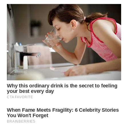
WAHANA
ADVOKAT
WAHANA
INFRASTRUKTUR
WAHANA
KONSUMEN
WAHANA
LISTRIK
WAHANA
TRAVEL
WAHANA
TV