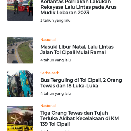
Korlantas Polri akan Lakukan
WN
Rekayasa Lalu Lintas pada Arus
SUMUT
Mudik Lebaran 2023
3 tahun yang lalu
WN
JAKARTA
Nasional
WN
Masuki Libur Natal, Lalu Lintas
JABAR
Jalan Tol Cipali Mulai Ramai
4 tahun yang lalu
WN
BANTEN
Serba-serbi
Bus Terguling di Tol Cipali, 2 Orang
Tewas dan 18 Luka-Luka
WN
4 tahun yang lalu
NTT
Nasional
WN
Tiga Orang Tewas dan Tujuh
KEPRI
Terluka Akibat Kecelakaan di KM
139 Tol Cipali