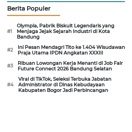
WN
DANAU
Berita Populer
TOBA
Olympia, Pabrik Biskuit Legendaris yang
WN
#1
Menjaga Jejak Sejarah Industri di Kota
NIAS
Bandung
Ini Pesan Mendagri Tito ke 1.404 Wisudawan
#2
WN
Praja Utama IPDN Angkatan XXXIII
LANGKAT
Ribuan Lowongan Kerja Menanti di Job Fair
#3
Future Connect 2026 Bandung Selatan
WN
Viral di TikTok, Seleksi Terbuka Jabatan
TAPANULI
#4
Administrator di Dinas Kebudayaan
SELATAN
Kabupaten Bogor Jadi Perbincangan
WN
TANJUNG
LESUNG
WN