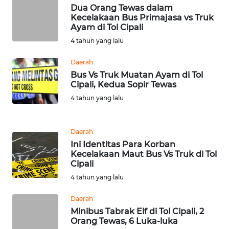
Dua Orang Tewas dalam
WN
Kecelakaan Bus Primajasa vs Truk
NTB
Ayam di Tol Cipali
4 tahun yang lalu
WN
SULTENG
Daerah
Bus Vs Truk Muatan Ayam di Tol
Cipali, Kedua Sopir Tewas
WN
SULBAR
4 tahun yang lalu
WN
Daerah
BABEL
Ini Identitas Para Korban
Kecelakaan Maut Bus Vs Truk di Tol
WN
Cipali
SUMBAR
4 tahun yang lalu
Daerah
WN
SUMSEL
Minibus Tabrak Elf di Tol Cipali, 2
Orang Tewas, 6 Luka-luka