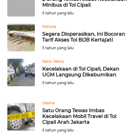
WN
Minibus di Tol Cipali
BALI
5 tahun yang lalu
WN
Natuna
KALBAR
Segera Dioperasikan, Ini Bocoran
Tarif Akses Tol BIJB Kertajati
5 tahun yang lalu
WN
KALTENG
Sains-Tekno
Kecelakaan di Tol Cipali, Dekan
WN
UGM Langsung Dikebumikan
KALTARA
5 tahun yang lalu
WN
KALSEL
Utama
Satu Orang Tewas Imbas
Kecelakaan Mobil Travel di Tol
WN
Cipali Arah Jakarta
KALTIM
5 tahun yang lalu