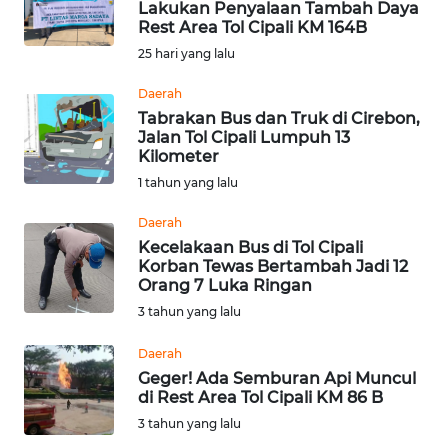
Lakukan Penyalaan Tambah Daya
Rest Area Tol Cipali KM 164B
PRIANGAN
TIMUR
25 hari yang lalu
Daerah
SUKABUMI
Tabrakan Bus dan Truk di Cirebon,
Jalan Tol Cipali Lumpuh 13
Kilometer
PURWAKARTA
1 tahun yang lalu
Informasi
Daerah
Kecelakaan Bus di Tol Cipali
INDEKS
Korban Tewas Bertambah Jadi 12
Orang 7 Luka Ringan
BERITA
3 tahun yang lalu
KONTAK
Daerah
KAMI
Geger! Ada Semburan Api Muncul
di Rest Area Tol Cipali KM 86 B
INFO
3 tahun yang lalu
IKLAN