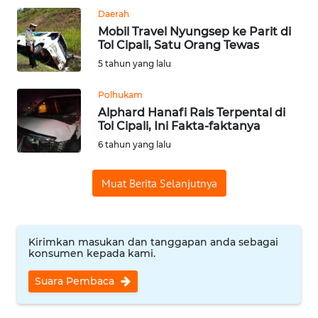
WN
Daerah
SULSEL
Mobil Travel Nyungsep ke Parit di
Tol Cipali, Satu Orang Tewas
WN
5 tahun yang lalu
GORONTALO
Polhukam
WN
Alphard Hanafi Rais Terpental di
Tol Cipali, Ini Fakta-faktanya
SULUT
6 tahun yang lalu
WN
MALUKU
Muat Berita Selanjutnya
WN
MALUT
Kirimkan masukan dan tanggapan anda sebagai
konsumen kepada kami.
WN
Suara Pembaca
DAIRI