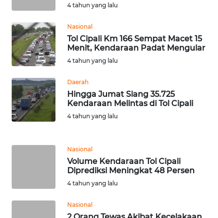
4 tahun yang lalu
WN
BENGKULU
Nasional
Tol Cipali Km 166 Sempat Macet 15
WN
Menit, Kendaraan Padat Mengular
LAMPUNG
4 tahun yang lalu
WN
Daerah
JATENG
Hingga Jumat Siang 35.725
Kendaraan Melintas di Tol Cipali
WN
4 tahun yang lalu
NUSANTARA
Nasional
WN
Volume Kendaraan Tol Cipali
JOGJA
Diprediksi Meningkat 48 Persen
4 tahun yang lalu
WN
JATIM
Nasional
2 Orang Tewas Akibat Kecelakaan