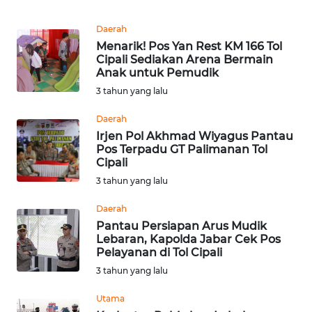
TENTANG
Daerah
KAMI
Menarik! Pos Yan Rest KM 166 Tol
Cipali Sediakan Arena Bermain
Anak untuk Pemudik
PEDOMAN
3 tahun yang lalu
MEDIA
SIBER
Daerah
Irjen Pol Akhmad Wiyagus Pantau
REDAKSI
Pos Terpadu GT Palimanan Tol
Cipali
KARIR
3 tahun yang lalu
Daerah
DISCLAIMER
Pantau Persiapan Arus Mudik
Lebaran, Kapolda Jabar Cek Pos
Pelayanan di Tol Cipali
Wahana
News
3 tahun yang lalu
Regional
Utama