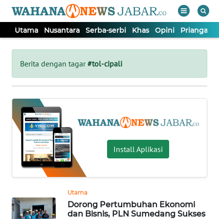
Utama
Nusantara
Serba-serbi
Khas
Opini
Priangan 
WAHANA
Tutup
TV
Berita dengan tagar
#tol-cipali
UTAMA
NUSANTARA
SERBA-
Install Aplikasi
SERBI
KHAS
Utama
Dorong Pertumbuhan Ekonomi
OPINI
dan Bisnis, PLN Sumedang Sukses