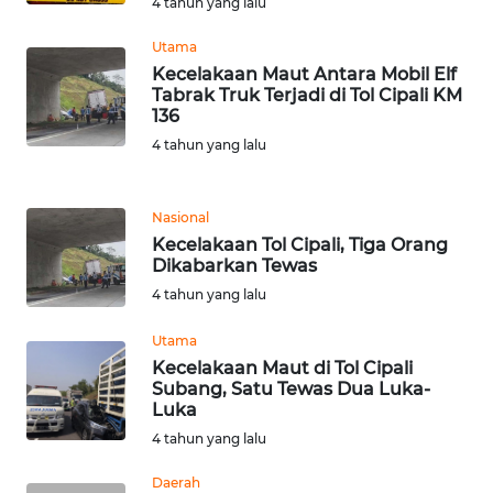
WN
4 tahun yang lalu
PAPUA
Utama
Kecelakaan Maut Antara Mobil Elf
WN
Tabrak Truk Terjadi di Tol Cipali KM
PAPUA
136
BARAT
4 tahun yang lalu
WN
RIAU
Nasional
Kecelakaan Tol Cipali, Tiga Orang
Dikabarkan Tewas
WN
SERAMBI
4 tahun yang lalu
Utama
WN
Kecelakaan Maut di Tol Cipali
JAMBI
Subang, Satu Tewas Dua Luka-
Luka
WN
4 tahun yang lalu
SULTRA
Daerah