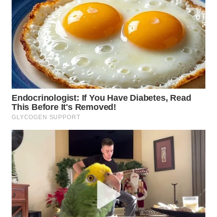
KARO
WN
SIMALUNGUN
WN
LABUHANBATU
WN
TAPANULI
TENGAH
WN DELI
SERDANG
WN
TEBING
TINGGI