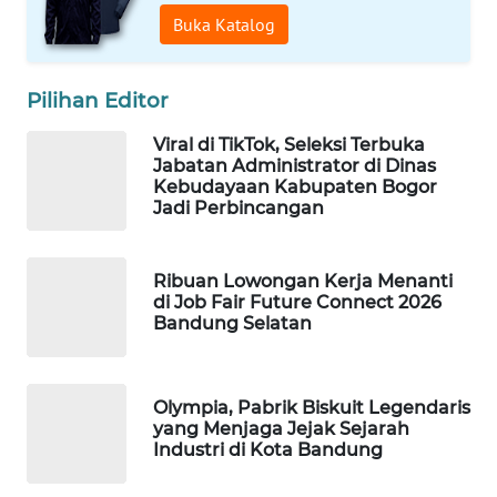
WAHANA
Buka Katalog
PERSONA
WAHANA
Pilihan Editor
OTOMOTIF
Viral di TikTok, Seleksi Terbuka
Jabatan Administrator di Dinas
WAHANA
Kebudayaan Kabupaten Bogor
HEALTH
Jadi Perbincangan
WAHANA
Ribuan Lowongan Kerja Menanti
DESA
di Job Fair Future Connect 2026
WISATA
Bandung Selatan
LAPAK
WAHANA
Olympia, Pabrik Biskuit Legendaris
yang Menjaga Jejak Sejarah
Wahana
Industri di Kota Bandung
Network