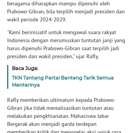
WN
beragama diharapkan mampu dipenuhi oleh
PAPUA
Prabowo-Gibran, bila terpilih menjadi presiden dan
wakil periode 2024-2029.
WN
PAPUA
"Kami berinisiatif untuk mengawal suara rakyat
BARAT
Indonesia dengan merumuskan tuntutan janji yang
harus dipenuhi Prabowo-Gibran saat terpilih jadi
WN
presiden dan wakil presiden," ujar Rafly.
RIAU
Baca Juga:
WN
TKN Tantang Partai Banteng Tarik Semua
SERAMBI
Menterinya
WN
Rafly memberikan ultimatum kepada Prabowo-
JAMBI
Gibran jika tidak merealisasikan tuntutan atau
melakukan pengkhianatan. Mahasiswa Jabar
WN
Bergerak akan menjadi garda terdepan
SULTRA
memberikan kritik dan menggelar aksi unjuk rasa