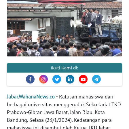
PRIANGAN
TIMUR
SUKABUMI
PURWAKARTA
Informasi
Ikuti Kami di:
INDEKS
BERITA
Jabar.WahanaNews.co
-
Ratusan mahasiswa dari
KONTAK
KAMI
berbagai universitas menggeruduk Sekretariat TKD
Prabowo-Gibran Jawa Barat, Jalan Riau, Kota
INFO
Bandung, Selasa (23/1/2024). Kedatangan para
IKLAN
mahasiswa ini disambut oleh Ketua TKD Jabar,