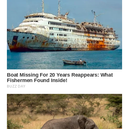
WN
TANGERANG
WN
BINJAI
WN
CIREBON
WN
INDRAMAYU
WN
KUNINGAN
WN
MAJALENGKA