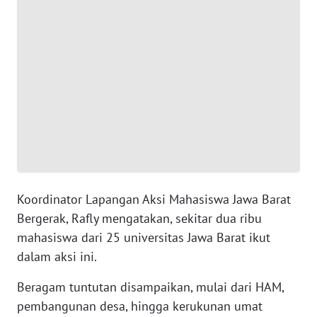
WN
SUMUT
WN
JAKARTA
WN
JABAR
WN
BANTEN
Koordinator Lapangan Aksi Mahasiswa Jawa Barat
WN
Bergerak, Rafly mengatakan, sekitar dua ribu
NTT
mahasiswa dari 25 universitas Jawa Barat ikut
dalam aksi ini.
WN
KEPRI
Beragam tuntutan disampaikan, mulai dari HAM,
pembangunan desa, hingga kerukunan umat