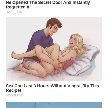
WN
SAMOSIR
WN
PADANG
LAWAS
WN
SUMEDANG
WN
CIANJUR
WN
KEPULAUAN
SERIBU