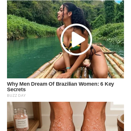
WAHANA
ADVOKAT
WAHANA
INFRASTRUKTUR
WAHANA
KONSUMEN
WAHANA
LISTRIK
WAHANA
TRAVEL
WAHANA
TV