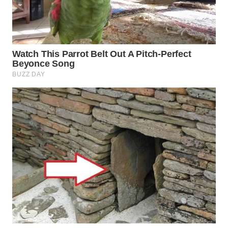
WN
PAKPAK
WN
KARAWANG
WN
BEKASI
WN
BOGOR
WN
DEPOK
WN
TAPANULI
UTARA