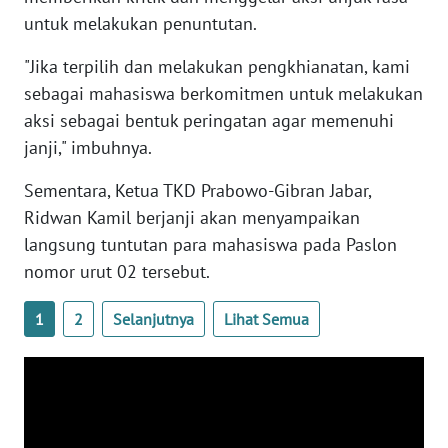
WN
untuk melakukan penuntutan.
NTB
"Jika terpilih dan melakukan pengkhianatan, kami
sebagai mahasiswa berkomitmen untuk melakukan
WN
SULTENG
aksi sebagai bentuk peringatan agar memenuhi
janji," imbuhnya.
WN
Sementara, Ketua TKD Prabowo-Gibran Jabar,
SULBAR
Ridwan Kamil berjanji akan menyampaikan
langsung tuntutan para mahasiswa pada Paslon
WN
BABEL
nomor urut 02 tersebut.
WN
1
2
Selanjutnya
Lihat Semua
SUMBAR
WN
SUMSEL