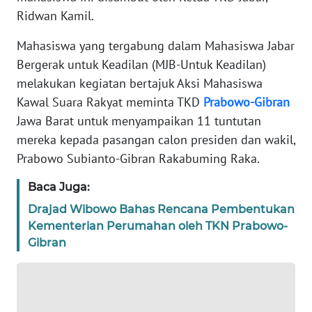
Ridwan Kamil.
TENTANG
KAMI
Mahasiswa yang tergabung dalam Mahasiswa Jabar
Bergerak untuk Keadilan (MJB-Untuk Keadilan)
PEDOMAN
melakukan kegiatan bertajuk Aksi Mahasiswa
MEDIA
Kawal Suara Rakyat meminta TKD
Prabowo-Gibran
SIBER
Jawa Barat untuk menyampaikan 11 tuntutan
mereka kepada pasangan calon presiden dan wakil,
REDAKSI
Prabowo Subianto-Gibran Rakabuming Raka.
KARIR
Baca Juga:
Drajad Wibowo Bahas Rencana Pembentukan
DISCLAIMER
Kementerian Perumahan oleh TKN Prabowo-
Gibran
Wahana
News
Regional