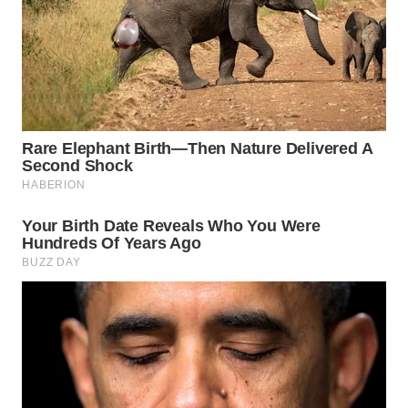
WN
SUBANG
WN
SUKABUMI
WN
PURWAKARTA
WN
PRIANGAN
TIMUR
WN
SEMARANG
WN
SOLO