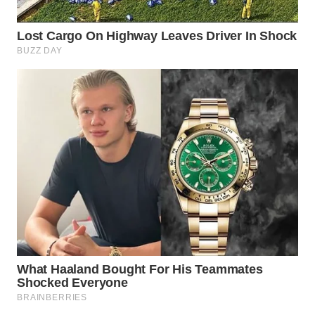
WN
LIKUPANG
WN
LABUANBAJO
WN
BORNEO
Wahana
Media
Group
WAHANA
NEWS
WAHANA
TANI