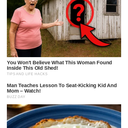
WN
DANAU
TOBA
WN
NIAS
WN
LANGKAT
WN
TAPANULI
SELATAN
WN
TANJUNG
LESUNG
WN