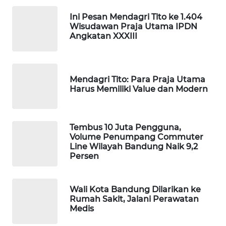
KONSUMEN
Ini Pesan Mendagri Tito ke 1.404
LISTRIK
Wisudawan Praja Utama IPDN
Angkatan XXXIII
MASYARAKAT
KELISTRIKAN
Mendagri Tito: Para Praja Utama
WALINKI
Harus Memiliki Value dan Modern
ID
MAWAKA
Tembus 10 Juta Pengguna,
ID
Volume Penumpang Commuter
Line Wilayah Bandung Naik 9,2
Persen
MARTABAT
NET
Wali Kota Bandung Dilarikan ke
Rumah Sakit, Jalani Perawatan
PLN
Medis
WATCH