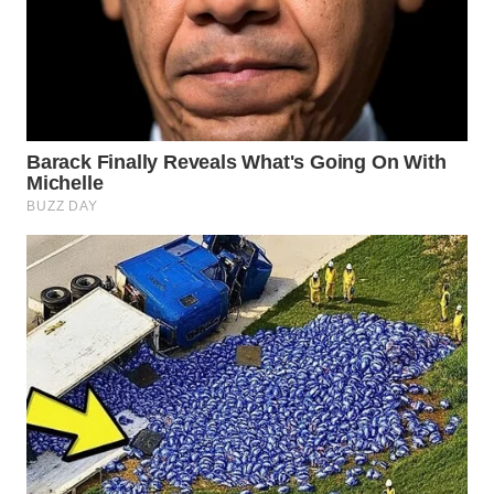
WN
BOROBUDUR
WN
MADURA
WN
SURABAYA
WN
NATUNA
WN
BINTAN
WN
MANDALIKA