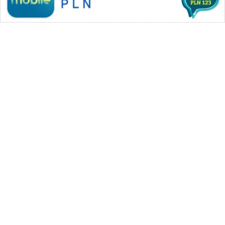
WAHANA MEDIA GROUP
|
|
|
WAHANA NEWS co
WAHANA TANI
WAHANA ADVOKAT
|
|
WAHANA INFRASTRUKTUR
WAHANA KONSUMEN
|
|
|
WAHANA LISTRIK
WAHANA TRAVEL
WAHANA TV
|
|
|
WAHANANEWS id
WAHANANEWS CO ID
WAHANANEWS NET
|
|
|
WAHANA SPORT ID
Wahana UMKM
Wahana Seleb
|
|
|
Wahana Persona
Wahana Otomotif
Wahana Health
|
Wahana Desa Wisata
Lapak Wahana