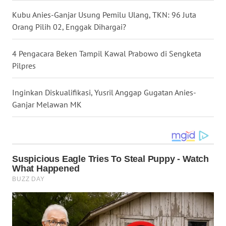
WN
Kubu Anies-Ganjar Usung Pemilu Ulang, TKN: 96 Juta
SULSEL
Orang Pilih 02, Enggak Dihargai?
WN
GORONTALO
4 Pengacara Beken Tampil Kawal Prabowo di Sengketa
Pilpres
WN
SULUT
Inginkan Diskualifikasi, Yusril Anggap Gugatan Anies-
Ganjar Melawan MK
WN
MALUKU
WN
MALUT
WN
DAIRI