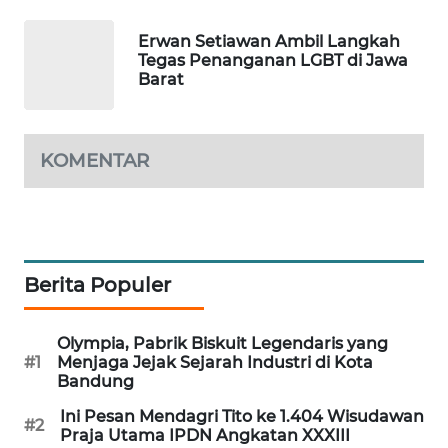
MKLI
Erwan Setiawan Ambil Langkah
Tegas Penanganan LGBT di Jawa
LPKKI
Barat
LKKI
KOMENTAR
KOPEKLIN
PORTAL
KONSUMEN
Berita Populer
FORWAMKI
Olympia, Pabrik Biskuit Legendaris yang
ALPERKLINAS
#1
Menjaga Jejak Sejarah Industri di Kota
Bandung
FORJASIDA
Ini Pesan Mendagri Tito ke 1.404 Wisudawan
#2
Praja Utama IPDN Angkatan XXXIII