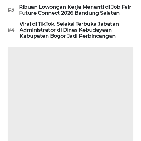
TAMBANG
Ribuan Lowongan Kerja Menanti di Job Fair
#3
NEWS
Future Connect 2026 Bandung Selatan
Viral di TikTok, Seleksi Terbuka Jabatan
SITUNGIR
#4
Administrator di Dinas Kebudayaan
NEWS
Kabupaten Bogor Jadi Perbincangan
SIDIKALANG
NEWS
SIBARAGAS
NEWS
METRO
SIANTAR
NEWS
METRO
MEDAN