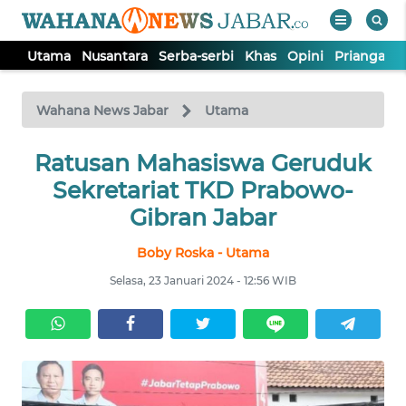
Utama
Nusantara
Serba-serbi
Khas
Opini
Priangan 
WAHANA
Tutup
TV
Wahana News Jabar
Utama
Ratusan Mahasiswa Geruduk
UTAMA
Sekretariat TKD Prabowo-
NUSANTARA
Gibran Jabar
Boby Roska - Utama
SERBA-
SERBI
Selasa, 23 Januari 2024 - 12:56 WIB
KHAS
OPINI