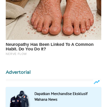
WAHANANEWS
ID
WAHANANEWS
CO ID
WAHANANEWS
NET
WAHANA
SPORT
Advertorial
WAHANA
UMKM
WAHANA
Dapatkan Merchandise Eksklusif
SELEB
Wahana News