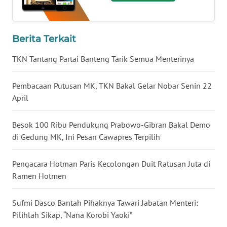
WN
BALI
Berita Terkait
WN
KALBAR
TKN Tantang Partai Banteng Tarik Semua Menterinya
WN
Pembacaan Putusan MK, TKN Bakal Gelar Nobar Senin 22
KALTENG
April
WN
Besok 100 Ribu Pendukung Prabowo-Gibran Bakal Demo
KALTARA
di Gedung MK, Ini Pesan Cawapres Terpilih
WN
Pengacara Hotman Paris Kecolongan Duit Ratusan Juta di
KALSEL
Ramen Hotmen
WN
Sufmi Dasco Bantah Pihaknya Tawari Jabatan Menteri:
KALTIM
Pilihlah Sikap, “Nana Korobi Yaoki”