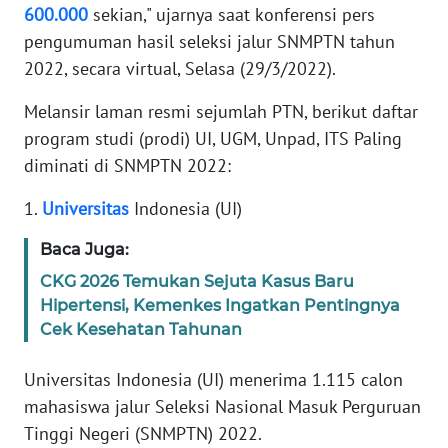
WN
600.000
sekian," ujarnya saat konferensi pers
PAPUA
pengumuman hasil seleksi jalur SNMPTN tahun
2022, secara virtual, Selasa (29/3/2022).
WN
PAPUA
Melansir laman resmi sejumlah PTN, berikut daftar
BARAT
program studi (prodi) UI, UGM, Unpad, ITS Paling
diminati di SNMPTN 2022:
WN
RIAU
1.
Universitas
Indonesia (UI)
WN
Baca Juga:
SERAMBI
CKG 2026 Temukan Sejuta Kasus Baru
Hipertensi, Kemenkes Ingatkan Pentingnya
WN
Cek Kesehatan Tahunan
JAMBI
Universitas Indonesia (UI) menerima 1.115 calon
WN
mahasiswa jalur Seleksi Nasional Masuk Perguruan
SULTRA
Tinggi Negeri (SNMPTN) 2022.