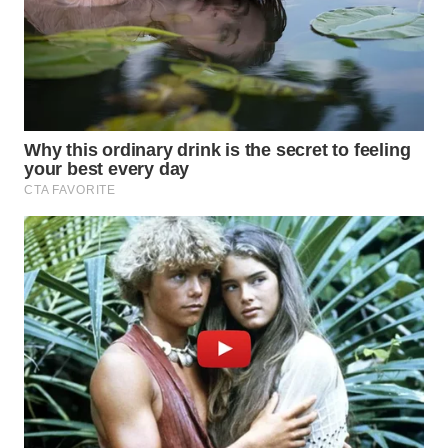
WN
BOROBUDUR
WN
MADURA
WN
SURABAYA
WN
NATUNA
WN
BINTAN
WN
MANDALIKA