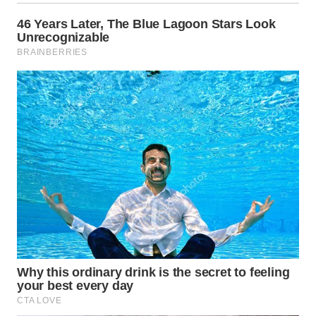
WN
DANAU
TOBA
WN
NIAS
WN
LANGKAT
WN
TAPANULI
SELATAN
WN
TANJUNG
LESUNG
WN