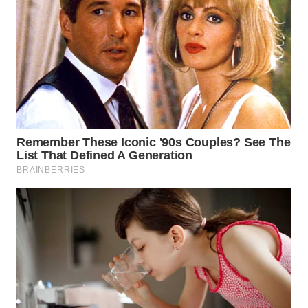
WAHANANEWS
ID
WAHANANEWS
CO ID
WAHANANEWS
NET
WAHANA
SPORT
WAHANA
UMKM
WAHANA
SELEB