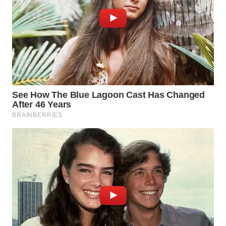
WN
PAKPAK
WN
KARAWANG
WN
BEKASI
WN
BOGOR
WN
DEPOK
WN
TAPANULI
UTARA