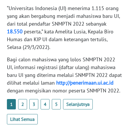
WN
“Universitas Indonesia (UI) menerima 1.115 orang
NTB
yang akan bergabung menjadi mahasiswa baru UI,
dari total pendaftar SNMPTN 2022 sebanyak
WN
18.550
peserta,” kata Amelita Lusia, Kepala Biro
SULTENG
Humas dan KIP UI dalam keterangan tertulis,
Selasa (29/3/2022).
WN
SULBAR
Bagi calon mahasiswa yang lolos SNMPTN 2022
UI, informasi registrasi (daftar ulang) mahasiswa
WN
baru UI yang diterima melalui SNMPTN 2022 dapat
BABEL
dilihat melalui laman
http://penerimaan.ui.ac.id
dengan mengisikan nomor peserta SNMPTN 2022.
WN
SUMBAR
1
2
3
4
5
Selanjutnya
WN
SUMSEL
Lihat Semua