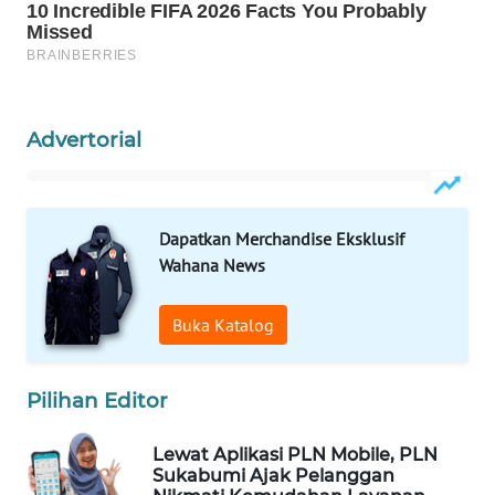
KONSUMEN
LISTRIK
MASYARAKAT
KELISTRIKAN
Advertorial
WALINKI
ID
Dapatkan Merchandise Eksklusif
Wahana News
MAWAKA
ID
Buka Katalog
MARTABAT
NET
Pilihan Editor
PLN
Lewat Aplikasi PLN Mobile, PLN
WATCH
Sukabumi Ajak Pelanggan