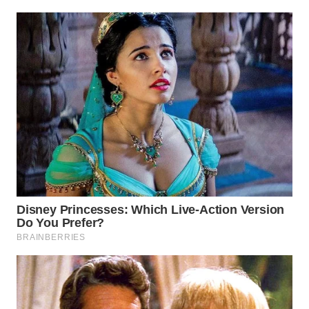
WAHANA
ADVOKAT
WAHANA
INFRASTRUKTUR
WAHANA
KONSUMEN
WAHANA
LISTRIK
WAHANA
TRAVEL
WAHANA
TV