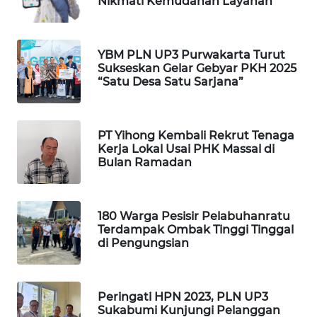
Nikmati Kemudahan Layanan
MKLI
LPKKI
YBM PLN UP3 Purwakarta Turut
Sukseskan Gelar Gebyar PKH 2025
“Satu Desa Satu Sarjana”
LKKI
KOPEKLIN
PT Yihong Kembali Rekrut Tenaga
Kerja Lokal Usai PHK Massal di
Bulan Ramadan
PORTAL
KONSUMEN
180 Warga Pesisir Pelabuhanratu
FORWAMKI
Terdampak Ombak Tinggi Tinggal
di Pengungsian
ALPERKLINAS
FORJASIDA
Peringati HPN 2023, PLN UP3
Sukabumi Kunjungi Pelanggan