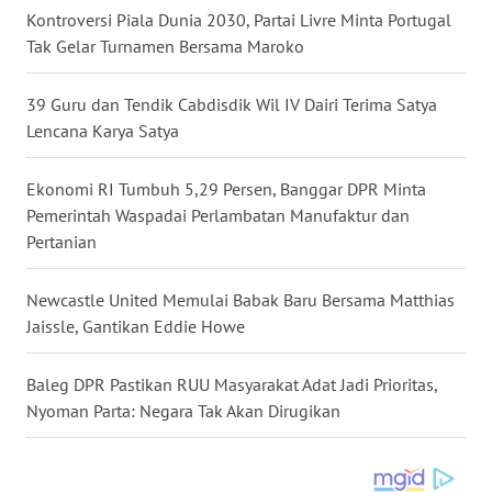
WN
Kontroversi Piala Dunia 2030, Partai Livre Minta Portugal
SULSEL
Tak Gelar Turnamen Bersama Maroko
WN
39 Guru dan Tendik Cabdisdik Wil IV Dairi Terima Satya
GORONTALO
Lencana Karya Satya
WN
Ekonomi RI Tumbuh 5,29 Persen, Banggar DPR Minta
SULUT
Pemerintah Waspadai Perlambatan Manufaktur dan
Pertanian
WN
MALUKU
Newcastle United Memulai Babak Baru Bersama Matthias
Jaissle, Gantikan Eddie Howe
WN
MALUT
Baleg DPR Pastikan RUU Masyarakat Adat Jadi Prioritas,
Nyoman Parta: Negara Tak Akan Dirugikan
WN
DAIRI