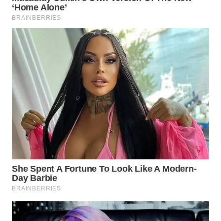
WN
TANGERANG
WN
BINJAI
WN
CIREBON
WN
INDRAMAYU
WN
KUNINGAN
WN
MAJALENGKA