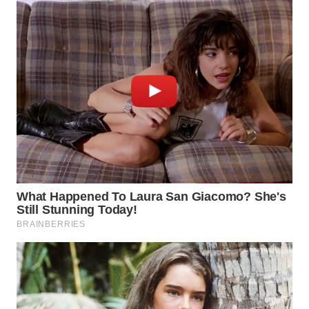
KARO
WN
SIMALUNGUN
WN
LABUHANBATU
WN
TAPANULI
TENGAH
WN DELI
SERDANG
WN
TEBING
TINGGI