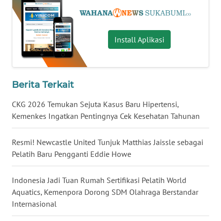
WN
BALI
Install Aplikasi
WN
KALBAR
WN
Berita Terkait
KALTENG
CKG 2026 Temukan Sejuta Kasus Baru Hipertensi,
WN
Kemenkes Ingatkan Pentingnya Cek Kesehatan Tahunan
KALTARA
Resmi! Newcastle United Tunjuk Matthias Jaissle sebagai
WN
Pelatih Baru Pengganti Eddie Howe
KALSEL
Indonesia Jadi Tuan Rumah Sertifikasi Pelatih World
WN
Aquatics, Kemenpora Dorong SDM Olahraga Berstandar
KALTIM
Internasional