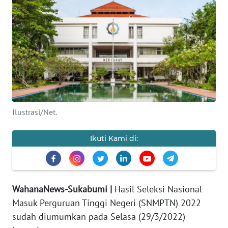
PRIANGAN
TIMUR
SUKABUMI
PURWAKARTA
Informasi
Ilustrasi/Net.
INDEKS
Ikuti Kami di:
BERITA
KONTAK
KAMI
WahanaNews-Sukabumi |
Hasil Seleksi Nasional
Masuk Perguruan Tinggi Negeri (SNMPTN) 2022
INFO
sudah diumumkan pada Selasa (29/3/2022)
IKLAN