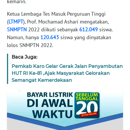
kemarin.
TENTANG
Ketua Lembaga Tes Masuk Perguruan Tinggi
KAMI
(
LTMPT
), Prof. Mochamad Ashari mengatakan,
SNMPTN
2022 diikuti sebanyak
612.049
siswa.
PEDOMAN
Namun, hanya
120.643
siswa yang dinyatakan
MEDIA
SIBER
lolos SNMPTN 2022.
Baca Juga:
REDAKSI
Pemkab Karo Gelar Gerak Jalan Penyambutan
HUT RI Ke-81 ,Ajak Masyarakat Gelorakan
KARIR
Semangat Kemerdekaan
DISCLAIMER
Wahana
News
Regional