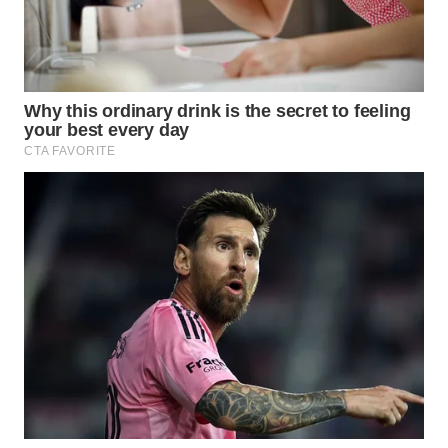
WAHANA
PERSONA
WAHANA
OTOMOTIF
WAHANA
HEALTH
WAHANA
DESA
WISATA
LAPAK
WAHANA
Wahana
Network