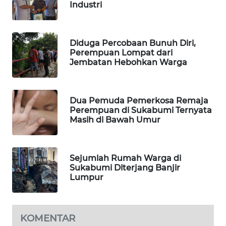
Industri
TAMBANG
NEWS
Diduga Percobaan Bunuh Diri,
SITUNGIR
Perempuan Lompat dari
NEWS
Jembatan Hebohkan Warga
SIDIKALANG
NEWS
Dua Pemuda Pemerkosa Remaja
Perempuan di Sukabumi Ternyata
Masih di Bawah Umur
SIBARAGAS
NEWS
METRO
Sejumlah Rumah Warga di
Sukabumi Diterjang Banjir
SIANTAR
Lumpur
NEWS
METRO
MEDAN
KOMENTAR