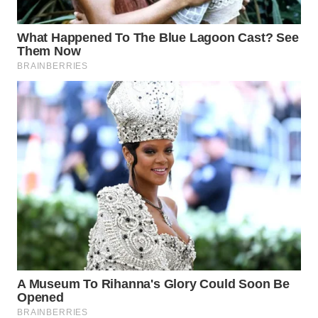
WN
LIKUPANG
WN
LABUANBAJO
WN
BORNEO
Wahana
Media
Group
WAHANA
NEWS
WAHANA
TANI