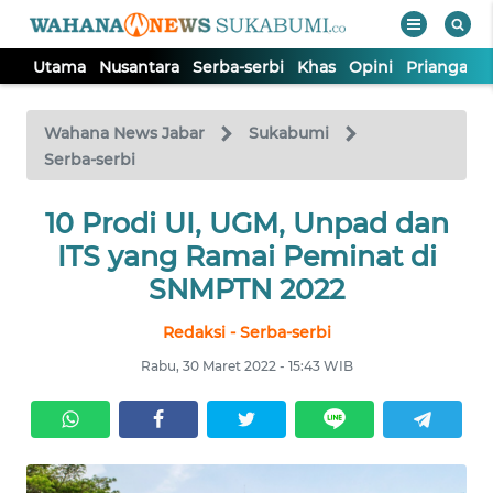
Utama
Nusantara
Serba-serbi
Khas
Opini
Priangan 
WAHANA
Tutup
TV
Wahana News Jabar
Sukabumi
Serba-serbi
UTAMA
10 Prodi UI, UGM, Unpad dan
ITS yang Ramai Peminat di
NUSANTARA
SNMPTN 2022
SERBA-
Redaksi - Serba-serbi
SERBI
Rabu, 30 Maret 2022 - 15:43 WIB
KHAS
OPINI