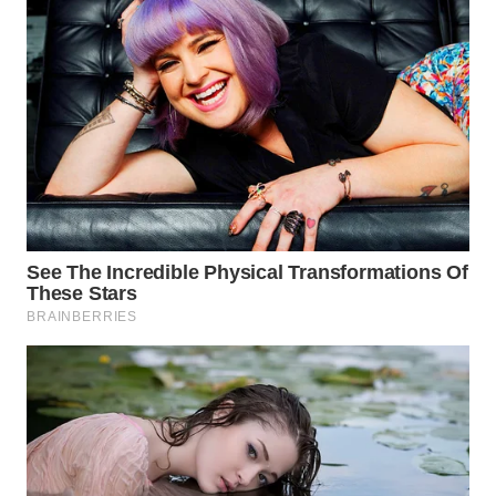
WN
SUBANG
WN
SUKABUMI
WN
PURWAKARTA
WN
PRIANGAN
TIMUR
WN
SEMARANG
WN
SOLO