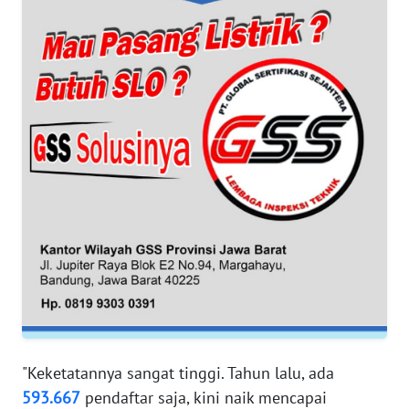
WN
SUMUT
WN
JAKARTA
WN
JABAR
WN
BANTEN
WN
NTT
WN
KEPRI
"Keketatannya sangat tinggi. Tahun lalu, ada
593.667
pendaftar saja, kini naik mencapai