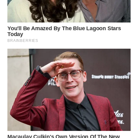
WN
SAMOSIR
WN
PADANG
LAWAS
WN
SUMEDANG
WN
CIANJUR
WN
KEPULAUAN
SERIBU