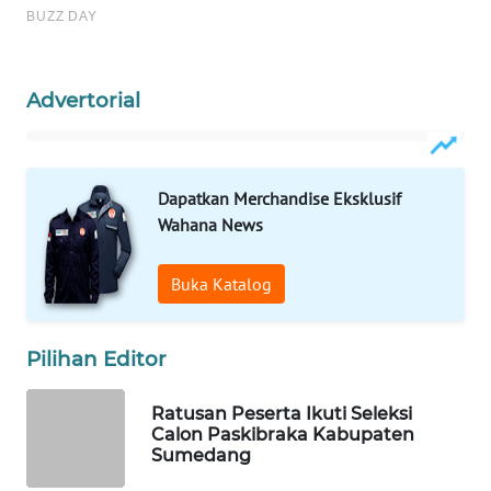
WAHANA
PERSONA
WAHANA
Advertorial
OTOMOTIF
WAHANA
HEALTH
Dapatkan Merchandise Eksklusif
Wahana News
WAHANA
DESA
Buka Katalog
WISATA
LAPAK
Pilihan Editor
WAHANA
Ratusan Peserta Ikuti Seleksi
Calon Paskibraka Kabupaten
Wahana
Sumedang
Network