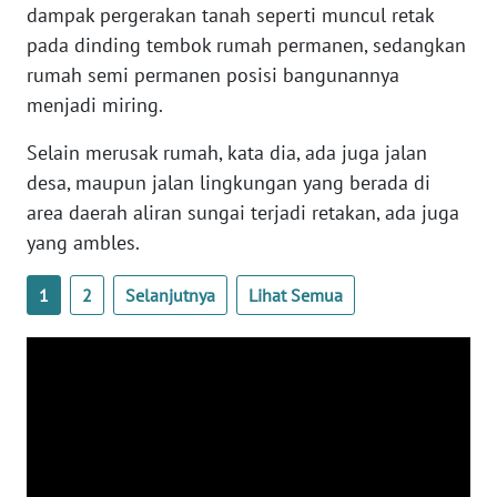
dampak pergerakan tanah seperti muncul retak
WN
NTB
pada dinding tembok rumah permanen, sedangkan
rumah semi permanen posisi bangunannya
WN
menjadi miring.
SULTENG
Selain merusak rumah, kata dia, ada juga jalan
desa, maupun jalan lingkungan yang berada di
WN
SULBAR
area daerah aliran sungai terjadi retakan, ada juga
yang ambles.
WN
BABEL
1
2
Selanjutnya
Lihat Semua
WN
SUMBAR
WN
SUMSEL