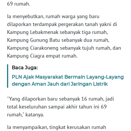
69 rumah.
PAPUA
Ia menyebutkan, rumah warga yang baru
WN
dilaporkan terdampak pergerakan tanah yakni di
PAPUA
Kampung Lebakmenak sebanyak tiga rumah,
BARAT
Kampung Gunung Batu sebanyak dua rumah,
Kampung Ciarakoneng sebanyak tujuh rumah, dan
WN
Kampung Ciagra empat rumah.
RIAU
Baca Juga:
WN
SERAMBI
PLN Ajak Masyarakat Bermain Layang-Layang
dengan Aman Jauh dari Jaringan Listrik
WN
"Yang dilaporkan baru sebanyak 16 rumah, jadi
JAMBI
total keseluruhan sampai akhir tahun ini 69
rumah," katanya.
WN
SULTRA
Ia menyampaikan, tingkat kerusakan rumah