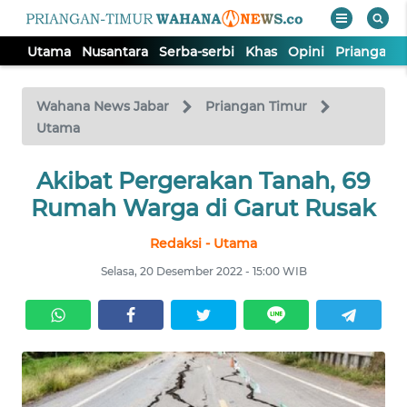
Utama
Nusantara
Serba-serbi
Khas
Opini
Priangan 
WAHANA
Tutup
TV
Wahana News Jabar
Priangan Timur
Utama
UTAMA
Akibat Pergerakan Tanah, 69
Rumah Warga di Garut Rusak
NUSANTARA
Redaksi - Utama
SERBA-
Selasa, 20 Desember 2022 - 15:00 WIB
SERBI
KHAS
OPINI