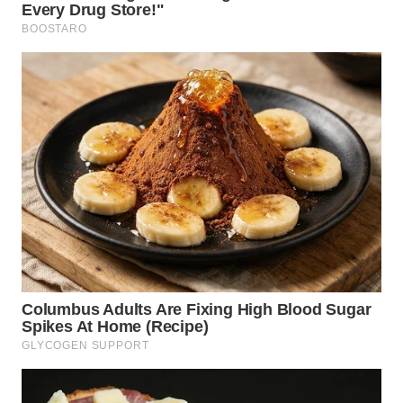
WN
PAKPAK
WN
KARAWANG
WN
BEKASI
WN
BOGOR
WN
DEPOK
WN
TAPANULI
UTARA