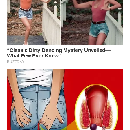
WAHANA
ADVOKAT
WAHANA
INFRASTRUKTUR
WAHANA
KONSUMEN
WAHANA
LISTRIK
WAHANA
TRAVEL
WAHANA
TV