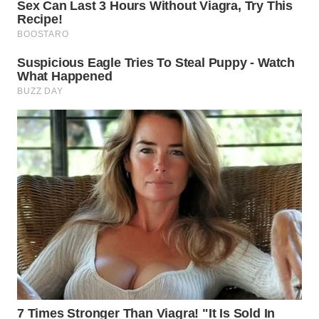
KARO
WN
SIMALUNGUN
WN
LABUHANBATU
WN
TAPANULI
TENGAH
WN DELI
SERDANG
WN
TEBING
TINGGI