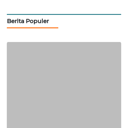
TAMBANG
NEWS
Berita Populer
SITUNGIR
NEWS
SIDIKALANG
NEWS
SIBARAGAS
NEWS
METRO
SIANTAR
NEWS
METRO
MEDAN
NEWS