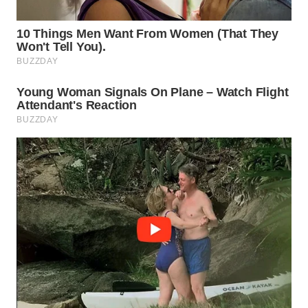
SUBANG
WN
SUKABUMI
WN
PURWAKARTA
WN
PRIANGAN
TIMUR
WN
SEMARANG
WN
SOLO