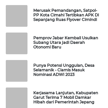
KONSUMEN
LISTRIK
Merusak Pemandangan, Satpol-
PP Kota Cimahi Tertibkan APK Di
Sepanjang Ruas Flyover Cimindi
MASYARAKAT
KELISTRIKAN
Pemprov Jabar Kembali Usulkan
WALINKI
Subang Utara jadi Daerah
ID
Otonomi Baru
MAWAKA
ID
Punya Potensi Unggulan, Desa
Selamanik - Ciamis Masuk
Nominasi ADWI 2023
MARTABAT
NET
Kerjasama Lanjutan, Kabupaten
PLN
Garut Terima 7 Mobil Damkar
WATCH
Hibah dari Pemerintah Jepang