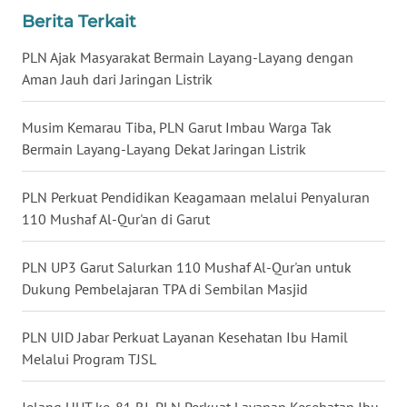
WN
Berita Terkait
BALI
PLN Ajak Masyarakat Bermain Layang-Layang dengan
WN
Aman Jauh dari Jaringan Listrik
KALBAR
Musim Kemarau Tiba, PLN Garut Imbau Warga Tak
WN
Bermain Layang-Layang Dekat Jaringan Listrik
KALTENG
PLN Perkuat Pendidikan Keagamaan melalui Penyaluran
WN
110 Mushaf Al-Qur'an di Garut
KALTARA
PLN UP3 Garut Salurkan 110 Mushaf Al-Qur'an untuk
WN
Dukung Pembelajaran TPA di Sembilan Masjid
KALSEL
PLN UID Jabar Perkuat Layanan Kesehatan Ibu Hamil
WN
Melalui Program TJSL
KALTIM
Jelang HUT ke-81 RI, PLN Perkuat Layanan Kesehatan Ibu