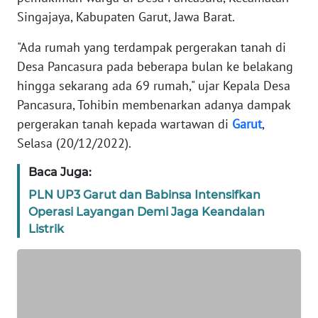
Singajaya, Kabupaten Garut, Jawa Barat.
TENTANG
KAMI
"Ada rumah yang terdampak pergerakan tanah di
Desa Pancasura pada beberapa bulan ke belakang
PEDOMAN
hingga sekarang ada 69 rumah," ujar Kepala Desa
MEDIA
Pancasura, Tohibin membenarkan adanya dampak
SIBER
pergerakan tanah kepada wartawan di
Garut
,
Selasa (20/12/2022).
REDAKSI
Baca Juga:
KARIR
PLN UP3 Garut dan Babinsa Intensifkan
Operasi Layangan Demi Jaga Keandalan
DISCLAIMER
Listrik
Wahana
News
Regional