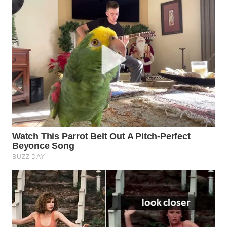
WN
LIKUPANG
WN
LABUANBAJO
WN
BORNEO
Wahana
Media
Group
WAHANA
NEWS
WAHANA
TANI