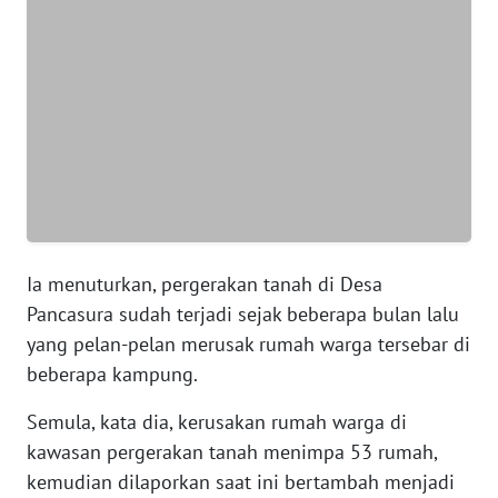
WN
SUMUT
WN
JAKARTA
WN
JABAR
WN
BANTEN
Ia menuturkan, pergerakan tanah di Desa
Pancasura sudah terjadi sejak beberapa bulan lalu
WN
yang pelan-pelan merusak rumah warga tersebar di
NTT
beberapa kampung.
WN
Semula, kata dia, kerusakan rumah warga di
KEPRI
kawasan pergerakan tanah menimpa 53 rumah,
kemudian dilaporkan saat ini bertambah menjadi
WN