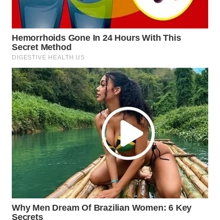
WAHANANEWS
ID
WAHANANEWS
CO ID
WAHANANEWS
NET
WAHANA
SPORT
WAHANA
UMKM
WAHANA
SELEB