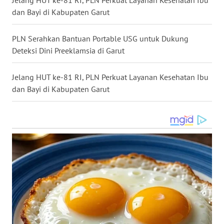
WN
dan Bayi di Kabupaten Garut
SULSEL
PLN Serahkan Bantuan Portable USG untuk Dukung
WN
GORONTALO
Deteksi Dini Preeklamsia di Garut
WN
Jelang HUT ke-81 RI, PLN Perkuat Layanan Kesehatan Ibu
SULUT
dan Bayi di Kabupaten Garut
WN
MALUKU
WN
MALUT
WN
DAIRI
WN