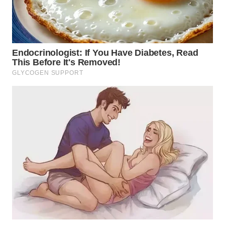
DANAU
TOBA
WN
NIAS
WN
LANGKAT
WN
TAPANULI
SELATAN
WN
TANJUNG
LESUNG
WN