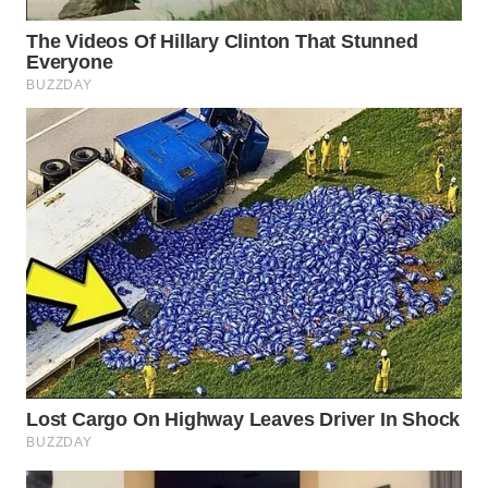
WN
BOROBUDUR
WN
MADURA
WN
SURABAYA
WN
NATUNA
WN
BINTAN
WN
MANDALIKA