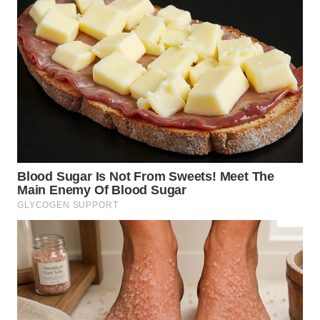
WN
SAMOSIR
WN
PADANG
LAWAS
WN
SUMEDANG
WN
CIANJUR
WN
KEPULAUAN
SERIBU