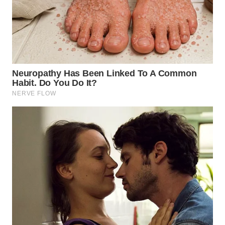
WN
TANGERANG
WN
BINJAI
WN
CIREBON
WN
INDRAMAYU
WN
KUNINGAN
WN
MAJALENGKA
WN