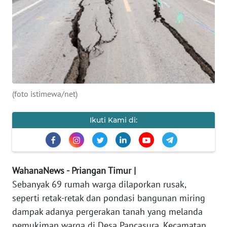
PRIANGAN
TIMUR
SUKABUMI
PURWAKARTA
(foto istimewa/net)
Informasi
Ikuti Kami di:
INDEKS
BERITA
KONTAK
WahanaNews - Priangan Timur |
KAMI
Sebanyak 69 rumah warga dilaporkan rusak,
seperti retak-retak dan pondasi bangunan miring
INFO
dampak adanya pergerakan tanah yang melanda
IKLAN
pemukiman warga di Desa Pancasura, Kecamatan