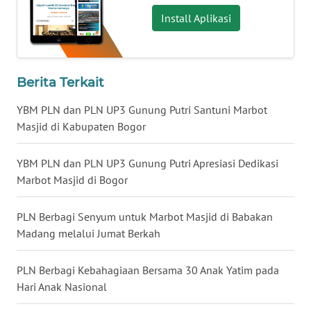
WN
Install Aplikasi
SULSEL
WN
GORONTALO
Berita Terkait
WN
YBM PLN dan PLN UP3 Gunung Putri Santuni Marbot
SULUT
Masjid di Kabupaten Bogor
WN
YBM PLN dan PLN UP3 Gunung Putri Apresiasi Dedikasi
MALUKU
Marbot Masjid di Bogor
WN
PLN Berbagi Senyum untuk Marbot Masjid di Babakan
MALUT
Madang melalui Jumat Berkah
WN
PLN Berbagi Kebahagiaan Bersama 30 Anak Yatim pada
DAIRI
Hari Anak Nasional