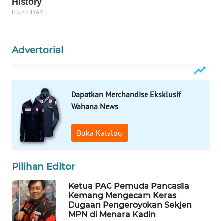
WAHANA
PERSONA
WAHANA
Advertorial
OTOMOTIF
WAHANA
HEALTH
Dapatkan Merchandise Eksklusif
Wahana News
WAHANA
DESA
Buka Katalog
WISATA
LAPAK
Pilihan Editor
WAHANA
Ketua PAC Pemuda Pancasila
Kemang Mengecam Keras
Wahana
Dugaan Pengeroyokan Sekjen
Network
MPN di Menara Kadin