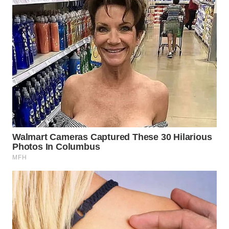
WN
PAKPAK
WN
KARAWANG
WN
BEKASI
WN
BOGOR
WN
DEPOK
WN
TAPANULI
UTARA