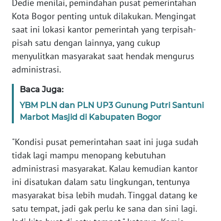
Dedie menilai, pemindahan pusat pemerintahan
WN
Kota Bogor penting untuk dilakukan. Mengingat
NTB
saat ini lokasi kantor pemerintah yang terpisah-
pisah satu dengan lainnya, yang cukup
WN
menyulitkan masyarakat saat hendak mengurus
SULTENG
administrasi.
WN
Baca Juga:
SULBAR
YBM PLN dan PLN UP3 Gunung Putri Santuni
Marbot Masjid di Kabupaten Bogor
WN
BABEL
"Kondisi pusat pemerintahan saat ini juga sudah
tidak lagi mampu menopang kebutuhan
WN
SUMBAR
administrasi masyarakat. Kalau kemudian kantor
ini disatukan dalam satu lingkungan, tentunya
WN
masyarakat bisa lebih mudah. Tinggal datang ke
SUMSEL
satu tempat, jadi gak perlu ke sana dan sini lagi.