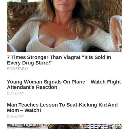
KARO
WN
SIMALUNGUN
WN
LABUHANBATU
WN
TAPANULI
TENGAH
WN DELI
SERDANG
WN
TEBING
TINGGI