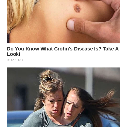
WN
SAMOSIR
WN
PADANG
LAWAS
WN
SUMEDANG
WN
CIANJUR
WN
KEPULAUAN
SERIBU