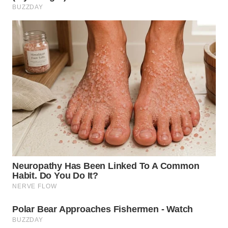
WN
SUBANG
WN
SUKABUMI
WN
PURWAKARTA
WN
PRIANGAN
TIMUR
WN
SEMARANG
WN
SOLO