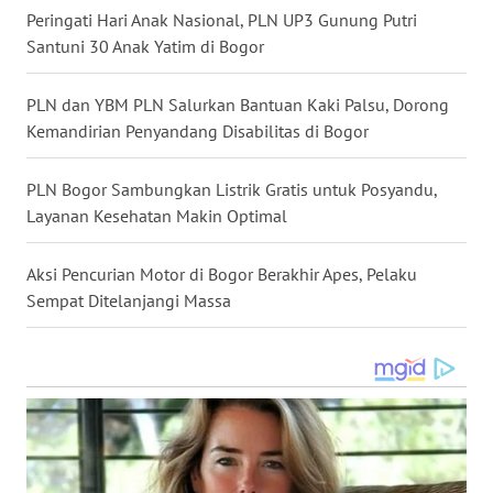
WN
Peringati Hari Anak Nasional, PLN UP3 Gunung Putri
DANAU
Santuni 30 Anak Yatim di Bogor
TOBA
PLN dan YBM PLN Salurkan Bantuan Kaki Palsu, Dorong
WN
Kemandirian Penyandang Disabilitas di Bogor
NIAS
PLN Bogor Sambungkan Listrik Gratis untuk Posyandu,
WN
LANGKAT
Layanan Kesehatan Makin Optimal
WN
Aksi Pencurian Motor di Bogor Berakhir Apes, Pelaku
TAPANULI
Sempat Ditelanjangi Massa
SELATAN
WN
TANJUNG
LESUNG
WN