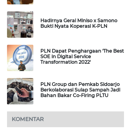
MKLI
Hadirnya Gerai Miniso x Samono
LPKKI
Bukti Nyata Koperasi K-PLN
LKKI
PLN Dapat Penghargaan 'The Best
KOPEKLIN
SOE in Digital Service
Transformation 2022'
PORTAL
KONSUMEN
PLN Group dan Pemkab Sidoarjo
FORWAMKI
Berkolaborasi Sulap Sampah Jadi
Bahan Bakar Co-Firing PLTU
ALPERKLINAS
KOMENTAR
FORJASIDA