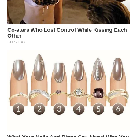
WAHANA
ADVOKAT
WAHANA
INFRASTRUKTUR
WAHANA
KONSUMEN
WAHANA
LISTRIK
WAHANA
TRAVEL
WAHANA
TV