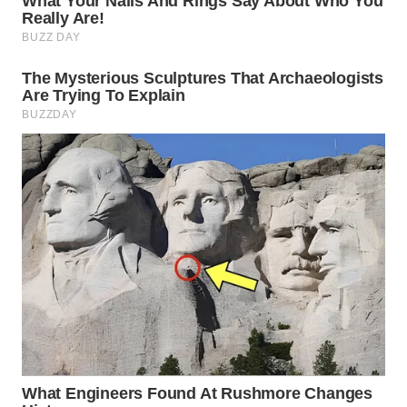
WAHANANEWS
ID
WAHANANEWS
CO ID
WAHANANEWS
NET
WAHANA
SPORT
WAHANA
UMKM
WAHANA
SELEB