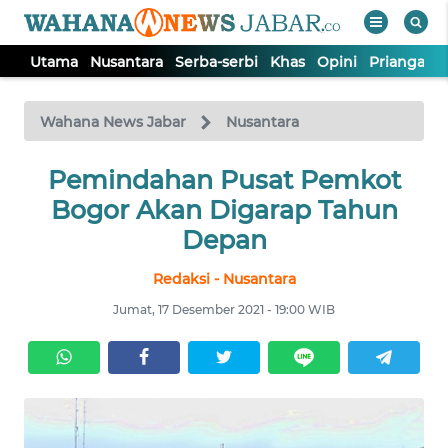
Utama
Nusantara
Serba-serbi
Khas
Opini
Priangan 
WAHANA
Tutup
TV
Wahana News Jabar
Nusantara
Pemindahan Pusat Pemkot
UTAMA
Bogor Akan Digarap Tahun
NUSANTARA
Depan
Redaksi - Nusantara
SERBA-
SERBI
Jumat, 17 Desember 2021 - 19:00 WIB
KHAS
OPINI