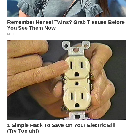
WN
TANGERANG
WN
BINJAI
WN
CIREBON
WN
INDRAMAYU
WN
KUNINGAN
WN
MAJALENGKA