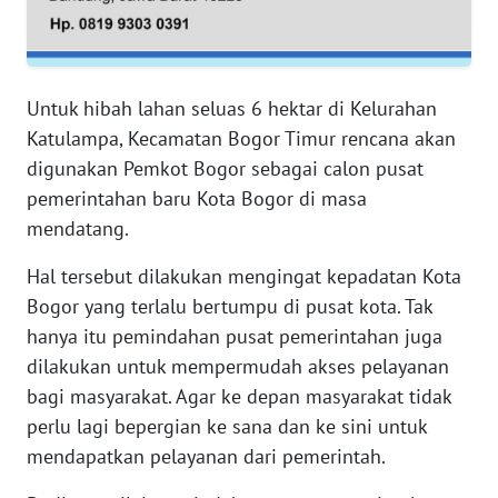
WN
PAPUA
WN
Untuk hibah lahan seluas 6 hektar di Kelurahan
PAPUA
BARAT
Katulampa, Kecamatan Bogor Timur rencana akan
digunakan Pemkot Bogor sebagai calon pusat
WN
pemerintahan baru Kota Bogor di masa
RIAU
mendatang.
Hal tersebut dilakukan mengingat kepadatan Kota
WN
SERAMBI
Bogor yang terlalu bertumpu di pusat kota. Tak
hanya itu pemindahan pusat pemerintahan juga
WN
dilakukan untuk mempermudah akses pelayanan
JAMBI
bagi masyarakat. Agar ke depan masyarakat tidak
perlu lagi bepergian ke sana dan ke sini untuk
WN
mendapatkan pelayanan dari pemerintah.
SULTRA