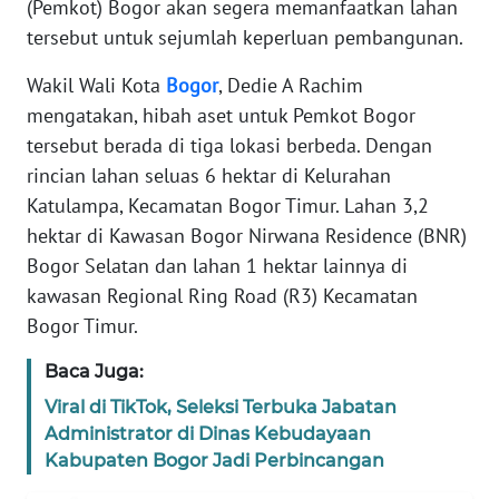
(Pemkot) Bogor akan segera memanfaatkan lahan
tersebut untuk sejumlah keperluan pembangunan.
TENTANG
KAMI
Wakil Wali Kota
Bogor
, Dedie A Rachim
mengatakan, hibah aset untuk Pemkot Bogor
PEDOMAN
tersebut berada di tiga lokasi berbeda. Dengan
MEDIA
SIBER
rincian lahan seluas 6 hektar di Kelurahan
Katulampa, Kecamatan Bogor Timur. Lahan 3,2
REDAKSI
hektar di Kawasan Bogor Nirwana Residence (BNR)
Bogor Selatan dan lahan 1 hektar lainnya di
KARIR
kawasan Regional Ring Road (R3) Kecamatan
Bogor Timur.
DISCLAIMER
Baca Juga:
Wahana
Viral di TikTok, Seleksi Terbuka Jabatan
News
Administrator di Dinas Kebudayaan
Regional
Kabupaten Bogor Jadi Perbincangan