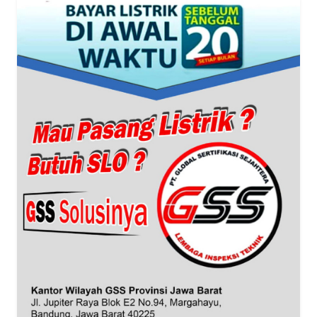
WN
SUMUT
WN
JAKARTA
WN
JABAR
WN
BANTEN
WN
NTT
WN
KEPRI