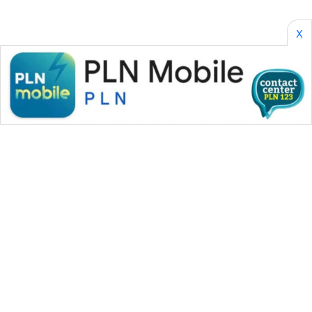
X
WAHANA MEDIA GROUP
|
|
|
WAHANA NEWS co
WAHANA TANI
WAHANA ADVOKAT