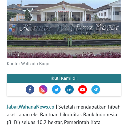
PRIANGAN
TIMUR
SUKABUMI
PURWAKARTA
Informasi
Kantor Walikota Bogor
INDEKS
Ikuti Kami di:
BERITA
KONTAK
KAMI
Jabar.WahanaNews.co
|
Setelah mendapatkan hibah
aset lahan eks Bantuan Likuiditas Bank Indonesia
INFO
(BLBI) seluas 10,2 hektar, Pemerintah Kota
IKLAN