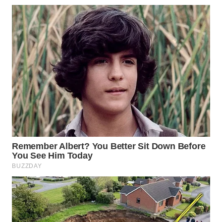
WN
BOROBUDUR
WN
MADURA
WN
SURABAYA
WN
NATUNA
WN
BINTAN
WN
MANDALIKA