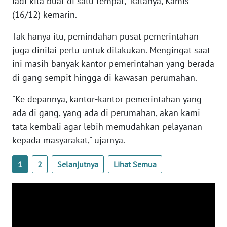
Jadi kita buat di satu tempat," katanya, Kamis
WN
(16/12) kemarin.
BENGKULU
Tak hanya itu, pemindahan pusat pemerintahan
WN
juga dinilai perlu untuk dilakukan. Mengingat saat
LAMPUNG
ini masih banyak kantor pemerintahan yang berada
di gang sempit hingga di kawasan perumahan.
WN
JATENG
"Ke depannya, kantor-kantor pemerintahan yang
ada di gang, yang ada di perumahan, akan kami
WN
tata kembali agar lebih memudahkan pelayanan
NUSANTARA
kepada masyarakat," ujarnya.
WN
1
2
Selanjutnya
Lihat Semua
JOGJA
WN
JATIM