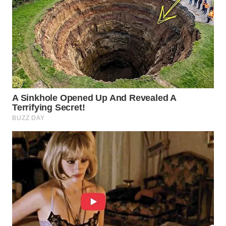
WN
LIKUPANG
WN
LABUANBAJO
WN
BORNEO
Wahana
Media
Group
WAHANA
NEWS
WAHANA
TANI