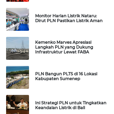
KONSUMEN
LISTRIK
Monitor Harian Listrik Nataru:
Dirut PLN Pastikan Listrik Aman
MASYARAKAT
KELISTRIKAN
Kemenko Marves Apresiasi
WALINKI
Langkah PLN yang Dukung
ID
Infrastruktur Lewat FABA
MAWAKA
ID
PLN Bangun PLTS di 16 Lokasi
Kabupaten Sumenep
MARTABAT
NET
PLN
Ini Strategi PLN untuk Tingkatkan
WATCH
Keandalan Listrik di Bali