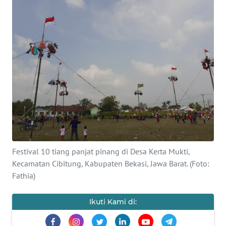
PRIANGAN
TIMUR
SUKABUMI
PURWAKARTA
Informasi
INDEKS
BERITA
Festival 10 tiang panjat pinang di Desa Kerta Mukti,
Kecamatan Cibitung, Kabupaten Bekasi, Jawa Barat. (Foto:
KONTAK
Fathia)
KAMI
Ikuti Kami di:
INFO
IKLAN