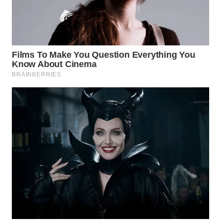
WN
PAKPAK
WN
KARAWANG
WN
BEKASI
WN
BOGOR
WN
DEPOK
WN
TAPANULI
UTARA