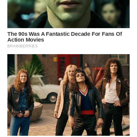
WAHANANEWS
ID
WAHANANEWS
CO ID
WAHANANEWS
NET
WAHANA
SPORT
WAHANA
UMKM
WAHANA
SELEB