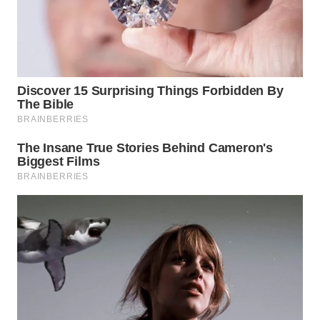
KARO
WN
SIMALUNGUN
WN
LABUHANBATU
WN
TAPANULI
TENGAH
WN DELI
SERDANG
WN
TEBING
TINGGI