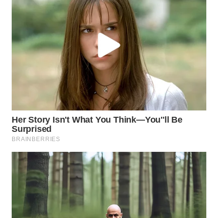
WN
TANGERANG
WN
BINJAI
WN
CIREBON
WN
INDRAMAYU
WN
KUNINGAN
WN
MAJALENGKA