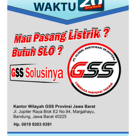
WN
SUMUT
WN
JAKARTA
WN
JABAR
WN
BANTEN
WN
NTT
WN
KEPRI