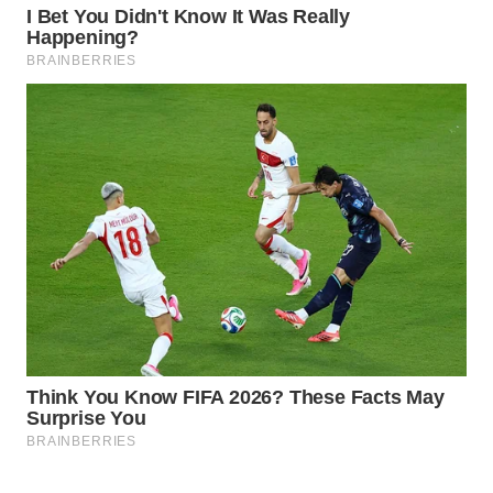
WAHANA
PERSONA
WAHANA
OTOMOTIF
WAHANA
HEALTH
WAHANA
DESA
WISATA
LAPAK
WAHANA
Wahana
Network