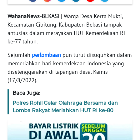
TENTANG
WahanaNews-BEKASI |
Warga Desa Kerta Mukti,
KAMI
Kecamatan Cibitung, Kabupaten Bekasi tampak
antusias dalam merayakan HUT Kemerdekaan RI
PEDOMAN
ke-77 tahun.
MEDIA
SIBER
Sejumlah
perlombaan
pun turut disuguhkan dalam
memeriahkan hari kemerdekaan Indonesia yang
REDAKSI
diselenggarakan di lapangan desa, Kamis
(17/8/2022).
KARIR
Baca Juga:
DISCLAIMER
Polres Rohil Gelar Olahraga Bersama dan
Lomba Rakyat Meriahkan HUT RI ke-80
Wahana
News
Regional