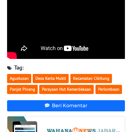
WN
BENGKULU
WN
LAMPUNG
WN
JATENG
Tag:
WN
NUSANTARA
Agustusan
Desa Kerta Mukti
Kecamatan Cibitung
Panjat Pinang
Perayaan Hut Kemerdekaan
Perlombaan
WN
JOGJA
Beri Komentar
WN
JATIM