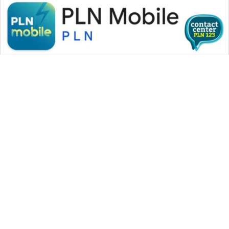
WAHANA MEDIA GROUP
|
|
|
WAHANA NEWS co
WAHANA TANI
WAHANA ADVOKAT
|
|
WAHANA INFRASTRUKTUR
WAHANA KONSUMEN
|
|
|
WAHANA LISTRIK
WAHANA TRAVEL
WAHANA TV
|
|
|
WAHANANEWS id
WAHANANEWS CO ID
WAHANANEWS NET