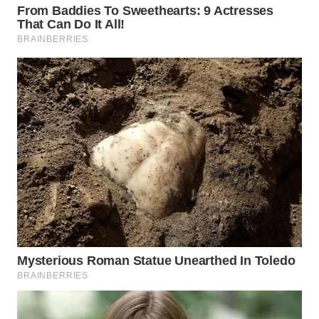
WN
SAMOSIR
WN
PADANG
LAWAS
WN
SUMEDANG
WN
CIANJUR
WN
KEPULAUAN
SERIBU