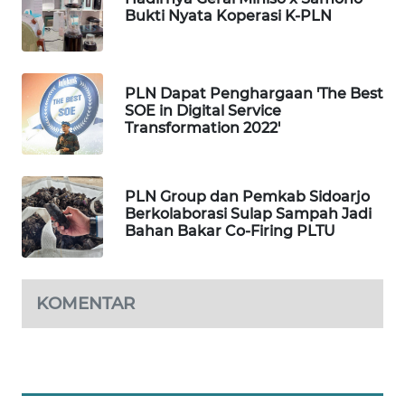
Bukti Nyata Koperasi K-PLN
TAMBANG
NEWS
SITUNGIR
PLN Dapat Penghargaan 'The Best
NEWS
SOE in Digital Service
Transformation 2022'
SIDIKALANG
NEWS
PLN Group dan Pemkab Sidoarjo
Berkolaborasi Sulap Sampah Jadi
SIBARAGAS
Bahan Bakar Co-Firing PLTU
NEWS
METRO
KOMENTAR
SIANTAR
NEWS
METRO
MEDAN