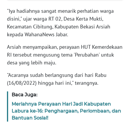
WN
PAPUA
"Iya hadiahnya sangat menarik perhatian warga
disini," ujar warga RT 02, Desa Kerta Mukti,
WN
Kecamatan Cibitung, Kabupaten Bekasi Arsiah
PAPUA
kepada WahanaNews Jabar.
BARAT
Arsiah menyampaikan, perayaan HUT Kemerdekaan
WN
RI tersebut mengusung tema 'Perubahan' untuk
RIAU
desa yang lebih maju.
WN
"Acaranya sudah berlangsung dari hari Rabu
SERAMBI
(16/08/2022) hingga hari ini," terangnya.
WN
Baca Juga:
JAMBI
Meriahnya Perayaan Hari Jadi Kabupaten
Labura ke-16: Penghargaan, Perlombaan, dan
WN
Bantuan Sosial!
SULTRA