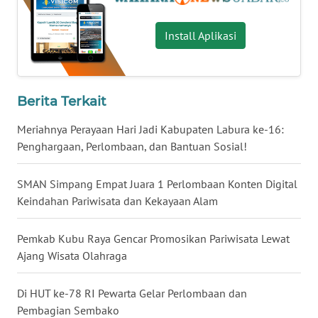
WN
BALI
Install Aplikasi
WN
KALBAR
Berita Terkait
WN
KALTENG
Meriahnya Perayaan Hari Jadi Kabupaten Labura ke-16:
Penghargaan, Perlombaan, dan Bantuan Sosial!
WN
KALTARA
SMAN Simpang Empat Juara 1 Perlombaan Konten Digital
Keindahan Pariwisata dan Kekayaan Alam
WN
KALSEL
Pemkab Kubu Raya Gencar Promosikan Pariwisata Lewat
Ajang Wisata Olahraga
WN
KALTIM
Di HUT ke-78 RI Pewarta Gelar Perlombaan dan
Pembagian Sembako