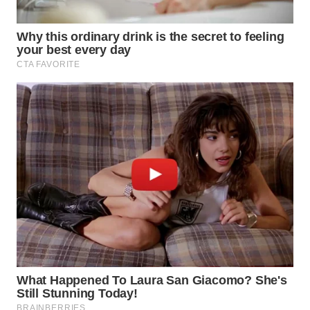
WN
BOROBUDUR
WN
MADURA
WN
SURABAYA
WN
NATUNA
WN
BINTAN
WN
MANDALIKA