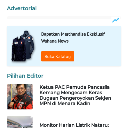
KONSUMEN
Advertorial
LISTRIK
MASYARAKAT
Dapatkan Merchandise Eksklusif
KELISTRIKAN
Wahana News
WALINKI
ID
Buka Katalog
MAWAKA
Pilihan Editor
ID
Ketua PAC Pemuda Pancasila
MARTABAT
Kemang Mengecam Keras
NET
Dugaan Pengeroyokan Sekjen
MPN di Menara Kadin
PLN
WATCH
Monitor Harian Listrik Nataru: