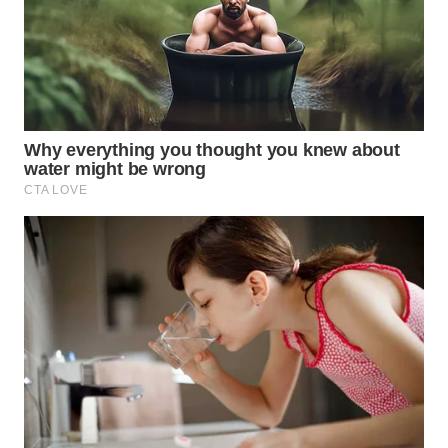
WN
SUBANG
WN
SUKABUMI
WN
PURWAKARTA
WN
PRIANGAN
TIMUR
WN
SEMARANG
WN
SOLO