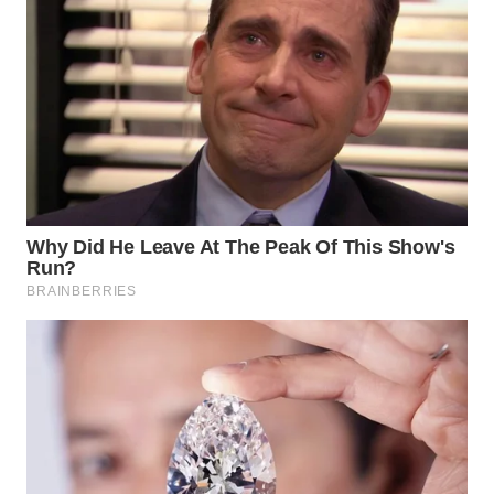
WN
DANAU
TOBA
WN
NIAS
WN
LANGKAT
WN
TAPANULI
SELATAN
WN
TANJUNG
LESUNG
WN