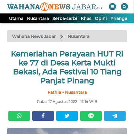
Utama
Nusantara
Serba-serbi
Khas
Opini
Priangan 
WAHANA
Tutup
TV
Wahana News Jabar
Nusantara
Kemeriahan Perayaan HUT RI
UTAMA
ke 77 di Desa Kerta Mukti
NUSANTARA
Bekasi, Ada Festival 10 Tiang
Panjat Pinang
SERBA-
Fathia - Nusantara
SERBI
Rabu, 17 Agustus 2022 - 13:14 WIB
KHAS
OPINI