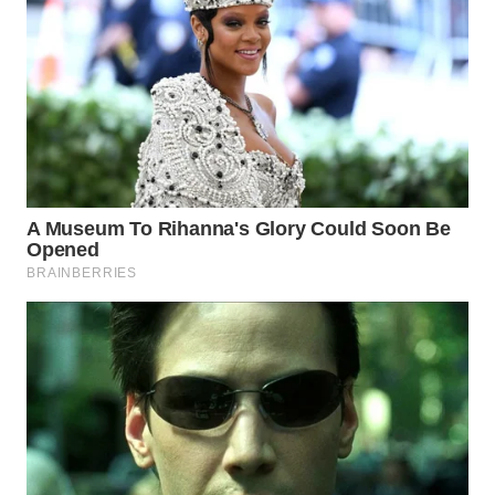
WAHANA
ADVOKAT
WAHANA
INFRASTRUKTUR
WAHANA
KONSUMEN
WAHANA
LISTRIK
WAHANA
TRAVEL
WAHANA
TV