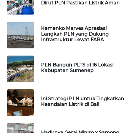
Dirut PLN Pastikan Listrik Aman
MKLI
LPKKI
Kemenko Marves Apresiasi
Langkah PLN yang Dukung
LKKI
Infrastruktur Lewat FABA
KOPEKLIN
PLN Bangun PLTS di 16 Lokasi
PORTAL
Kabupaten Sumenep
KONSUMEN
FORWAMKI
Ini Strategi PLN untuk Tingkatkan
Keandalan Listrik di Bali
ALPERKLINAS
FORJASIDA
Hadirnya Gerai Miniso x Samono