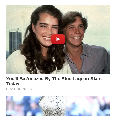
WN
LIKUPANG
WN
LABUANBAJO
WN
BORNEO
Wahana
Media
Group
WAHANA
NEWS
WAHANA
TANI