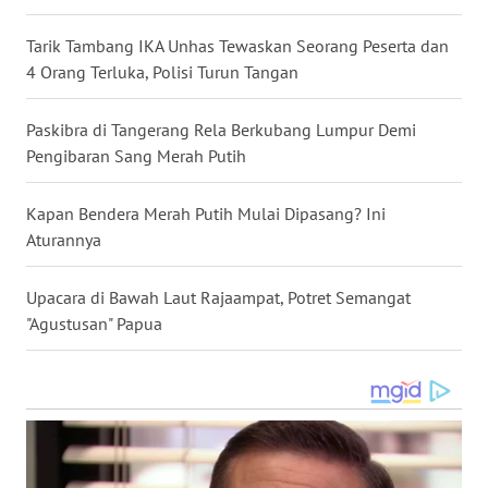
WN
SULSEL
Tarik Tambang IKA Unhas Tewaskan Seorang Peserta dan
4 Orang Terluka, Polisi Turun Tangan
WN
GORONTALO
Paskibra di Tangerang Rela Berkubang Lumpur Demi
Pengibaran Sang Merah Putih
WN
SULUT
Kapan Bendera Merah Putih Mulai Dipasang? Ini
Aturannya
WN
MALUKU
Upacara di Bawah Laut Rajaampat, Potret Semangat
"Agustusan" Papua
WN
MALUT
WN
DAIRI