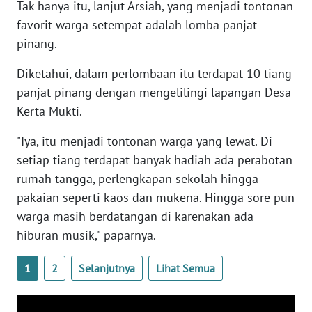
Tak hanya itu, lanjut Arsiah, yang menjadi tontonan
WN
favorit warga setempat adalah lomba panjat
NTB
pinang.
WN
Diketahui, dalam perlombaan itu terdapat 10 tiang
SULTENG
panjat pinang dengan mengelilingi lapangan Desa
Kerta Mukti.
WN
SULBAR
"Iya, itu menjadi tontonan warga yang lewat. Di
setiap tiang terdapat banyak hadiah ada perabotan
WN
rumah tangga, perlengkapan sekolah hingga
BABEL
pakaian seperti kaos dan mukena. Hingga sore pun
warga masih berdatangan di karenakan ada
WN
hiburan musik," paparnya.
SUMBAR
1
2
Selanjutnya
Lihat Semua
WN
SUMSEL