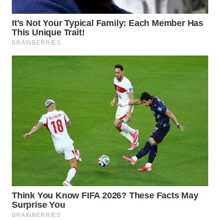
WAHANA
ADVOKAT
WAHANA
INFRASTRUKTUR
WAHANA
KONSUMEN
WAHANA
LISTRIK
WAHANA
TRAVEL
WAHANA
TV