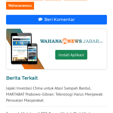
WN
Wahananewsco
BALI
Beri Komentar
WN
KALBAR
WN
KALTENG
Install Aplikasi
WN
KALTARA
Berita Terkait
WN
KALSEL
Jajaki Investasi China untuk Atasi Sampah Bantul,
MARTABAT Prabowo-Gibran: Teknologi Harus Menjawab
WN
Persoalan Masyarakat
KALTIM