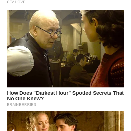
KARO
WN
SIMALUNGUN
WN
LABUHANBATU
WN
TAPANULI
TENGAH
WN DELI
SERDANG
WN
TEBING
TINGGI