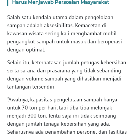
Harus Menjawab Persoalan Masyarakat
WN
NTB
Salah satu kendala utama dalam pengelolaan
sampah adalah aksesibilitas. Kemacetan di
WN
kawasan wisata sering kali menghambat mobil
SULTENG
pengangkut sampah untuk masuk dan beroperasi
dengan optimal.
WN
SULBAR
Selain itu, keterbatasan jumlah petugas kebersihan
serta sarana dan prasarana yang tidak sebanding
WN
dengan volume sampah yang dihasilkan menjadi
BABEL
tantangan tersendiri.
WN
"Awalnya, kapasitas pengelolaan sampah hanya
SUMBAR
untuk 70 ton per hari, tapi tiba-tiba melonjak
menjadi 300 ton. Tentu saja ini tidak seimbang
WN
SUMSEL
dengan jumlah tenaga kebersihan yang ada.
Seharusnya ada penambahan personel dan fasilitas