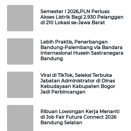
MKLI
Semester I 2026,PLN Perluas
Akses Listrik Bagi 2.930 Pelanggan
LPKKI
di 210 Lokasi se-Jawa Barat
LKKI
Lebih Praktis, Penerbangan
Bandung-Palembang via Bandara
KOPEKLIN
Internasional Husein Sastranegara
Bandung
PORTAL
KONSUMEN
Viral di TikTok, Seleksi Terbuka
Jabatan Administrator di Dinas
Kebudayaan Kabupaten Bogor
FORWAMKI
Jadi Perbincangan
ALPERKLINAS
Ribuan Lowongan Kerja Menanti
di Job Fair Future Connect 2026
FORJASIDA
Bandung Selatan