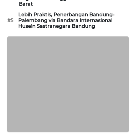
Barat
NEWS
Lebih Praktis, Penerbangan Bandung-
#5
Palembang via Bandara Internasional
FISUELRI
Husein Sastranegara Bandung
ID
ENERGI
NEWS
CILEUNGSI
NEWS
BERKAT
NEWS
BERAMPU
NEWS
ANUGERAH