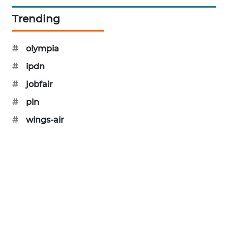
NEWS
Trending
AKHLAK
ID
#
olympia
#
ipdn
PERAPKI
NEWS
#
jobfair
#
pln
SONYA
#
wings-air
ASA
NEWS