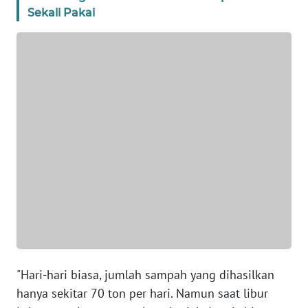
WN
Sekali Pakai
SUMUT
WN
JAKARTA
WN
JABAR
WN
BANTEN
WN
NTT
WN
"Hari-hari biasa, jumlah sampah yang dihasilkan
KEPRI
hanya sekitar 70 ton per hari. Namun saat libur