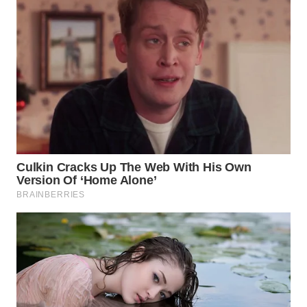
WN
BOROBUDUR
WN
MADURA
WN
SURABAYA
WN
NATUNA
WN
BINTAN
WN
MANDALIKA