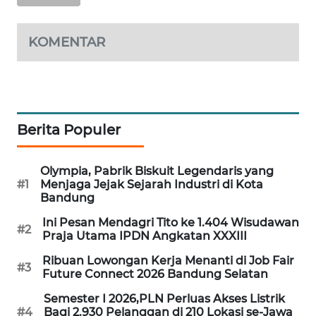
NEWS
METRO
KOMENTAR
JAKARTA
NEWS
KRT
NEWS
Berita Populer
KARING
Olympia, Pabrik Biskuit Legendaris yang
NEWS
#1
Menjaga Jejak Sejarah Industri di Kota
Bandung
JURNAL
Ini Pesan Mendagri Tito ke 1.404 Wisudawan
MARITIM
#2
Praja Utama IPDN Angkatan XXXIII
Ribuan Lowongan Kerja Menanti di Job Fair
HUMBANG
#3
Future Connect 2026 Bandung Selatan
NEWS
Semester I 2026,PLN Perluas Akses Listrik
#4
Bagi 2.930 Pelanggan di 210 Lokasi se-Jawa
GARONGGANG