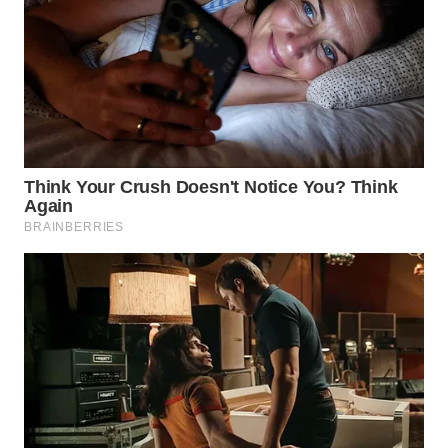
WN
SAMOSIR
WN
PADANG
LAWAS
WN
SUMEDANG
WN
CIANJUR
WN
KEPULAUAN
SERIBU