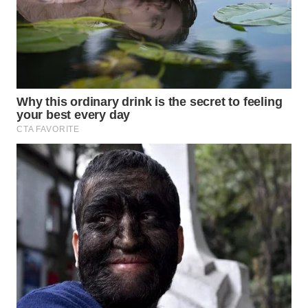
WN
LIKUPANG
WN
LABUANBAJO
WN
BORNEO
Wahana
Media
Group
WAHANA
NEWS
WAHANA
TANI