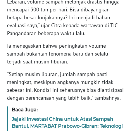
WN
Lebaran, volume sampah melonjak drastis hingga
PAPUA
mencapai 300 ton per hari. Bisa dibayangkan
betapa besar lonjakannya? Ini menjadi bahan
WN
evaluasi saya," ujar Citra kepada wartawan di TIC
PAPUA
Pangandaran beberapa waktu lalu.
BARAT
Ia menegaskan bahwa peningkatan volume
WN
sampah bukanlah fenomena baru dan selalu
RIAU
terjadi saat musim liburan.
WN
"Setiap musim liburan, jumlah sampah pasti
SERAMBI
meningkat, meskipun angkanya mungkin tidak
sebesar ini. Kondisi ini seharusnya bisa diantisipasi
WN
dengan perencanaan yang lebih baik," tambahnya.
JAMBI
Baca Juga:
WN
Jajaki Investasi China untuk Atasi Sampah
SULTRA
Bantul, MARTABAT Prabowo-Gibran: Teknologi