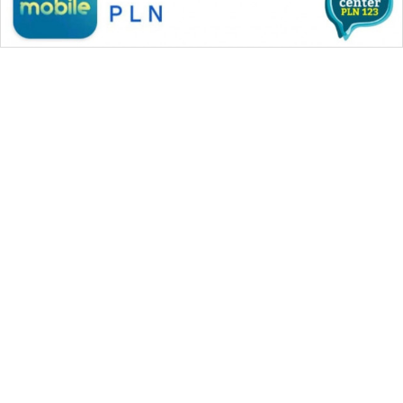
WAHANA MEDIA GROUP
|
|
|
WAHANA NEWS co
WAHANA TANI
WAHANA ADVOKAT
|
|
WAHANA INFRASTRUKTUR
WAHANA KONSUMEN
|
|
|
WAHANA LISTRIK
WAHANA TRAVEL
WAHANA TV
|
|
|
WAHANANEWS id
WAHANANEWS CO ID
WAHANANEWS NET
|
|
|
WAHANA SPORT ID
Wahana UMKM
Wahana Seleb
|
|
|
Wahana Persona
Wahana Otomotif
Wahana Health