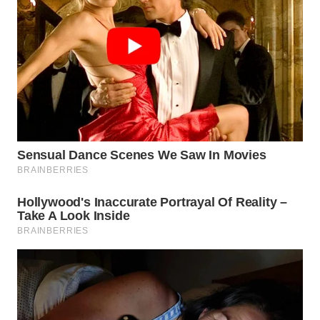
WN
PAKPAK
WN
KARAWANG
WN
BEKASI
WN
BOGOR
WN
DEPOK
WN
TAPANULI
UTARA