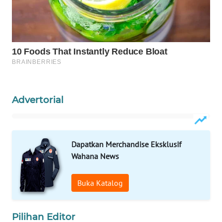
KONSUMEN
LISTRIK
MASYARAKAT
KELISTRIKAN
WALINKI
ID
Advertorial
MAWAKA
ID
Dapatkan Merchandise Eksklusif
Wahana News
MARTABAT
NET
Buka Katalog
PLN
WATCH
Pilihan Editor