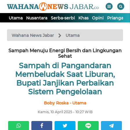
Utama
Nusantara
Serba-serbi
Khas
Opini
Priangan 
WAHANA
Tutup
TV
Wahana News Jabar
Utama
Sampah Menuju Energi Bersih dan Lingkungan
UTAMA
Sehat
Sampah di Pangandaran
NUSANTARA
Membeludak Saat Liburan,
Bupati Janjikan Perbaikan
SERBA-
Sistem Pengelolaan
SERBI
Boby Roska - Utama
KHAS
Kamis, 10 April 2025 - 10:27 WIB
OPINI