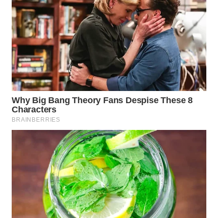
WAHANA
PERSONA
WAHANA
OTOMOTIF
WAHANA
HEALTH
WAHANA
DESA
WISATA
LAPAK
WAHANA
Wahana
Network