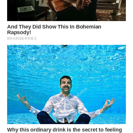
WN
TANGERANG
WN
BINJAI
WN
CIREBON
WN
INDRAMAYU
WN
KUNINGAN
WN
MAJALENGKA