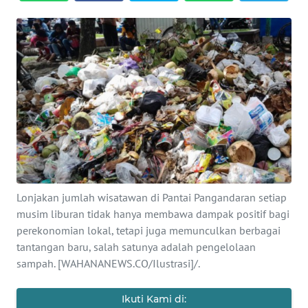
PRIANGAN
TIMUR
SUKABUMI
PURWAKARTA
Informasi
INDEKS
BERITA
Lonjakan jumlah wisatawan di Pantai Pangandaran setiap
musim liburan tidak hanya membawa dampak positif bagi
perekonomian lokal, tetapi juga memunculkan berbagai
KONTAK
tantangan baru, salah satunya adalah pengelolaan
KAMI
sampah. [WAHANANEWS.CO/Ilustrasi]/.
INFO
IKLAN
Ikuti Kami di: