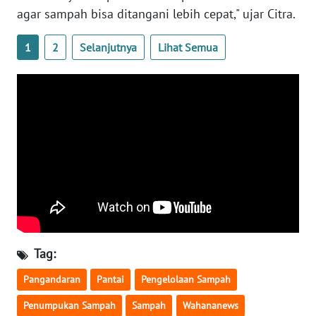
WN
agar sampah bisa ditangani lebih cepat," ujar Citra.
BENGKULU
1
2
Selanjutnya
Lihat Semua
WN
LAMPUNG
WN
JATENG
WN
NUSANTARA
WN
JOGJA
Tag:
WN
Pangandaran
Pantai
Pengelolaan Sampah
JATIM
Penumpukan Sampah
Sampah
Wahananews