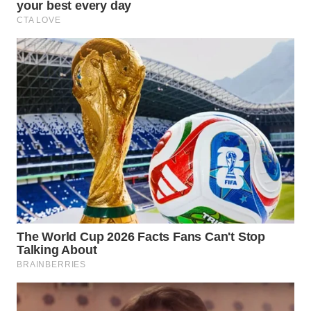
WN
SUBANG
WN
SUKABUMI
WN
PURWAKARTA
WN
PRIANGAN
TIMUR
WN
SEMARANG
WN
SOLO