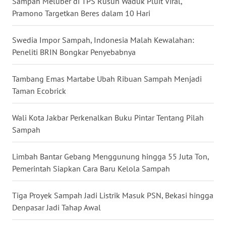
Sampah Meluber di TPS Rusun Waduk Pluit Viral,
WN
Pramono Targetkan Beres dalam 10 Hari
SULSEL
Swedia Impor Sampah, Indonesia Malah Kewalahan:
WN
Peneliti BRIN Bongkar Penyebabnya
GORONTALO
Tambang Emas Martabe Ubah Ribuan Sampah Menjadi
WN
SULUT
Taman Ecobrick
WN
Wali Kota Jakbar Perkenalkan Buku Pintar Tentang Pilah
MALUKU
Sampah
WN
Limbah Bantar Gebang Menggunung hingga 55 Juta Ton,
MALUT
Pemerintah Siapkan Cara Baru Kelola Sampah
WN
Tiga Proyek Sampah Jadi Listrik Masuk PSN, Bekasi hingga
DAIRI
Denpasar Jadi Tahap Awal