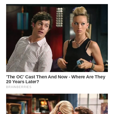
WAHANANEWS
ID
WAHANANEWS
CO ID
WAHANANEWS
NET
WAHANA
SPORT
WAHANA
UMKM
WAHANA
SELEB