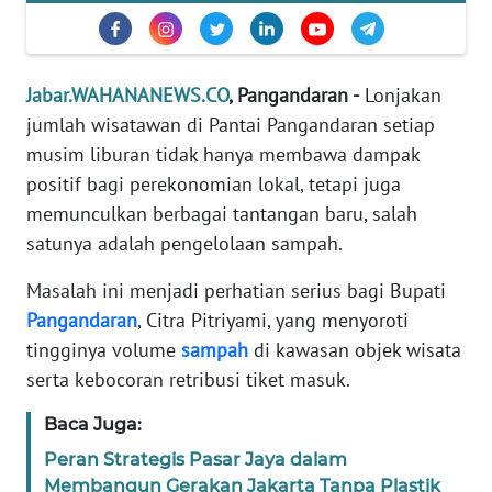
TENTANG
KAMI
Jabar.WAHANANEWS.CO
, Pangandaran -
Lonjakan
jumlah wisatawan di Pantai Pangandaran setiap
PEDOMAN
MEDIA
musim liburan tidak hanya membawa dampak
SIBER
positif bagi perekonomian lokal, tetapi juga
memunculkan berbagai tantangan baru, salah
REDAKSI
satunya adalah pengelolaan sampah.
KARIR
Masalah ini menjadi perhatian serius bagi Bupati
Pangandaran
, Citra Pitriyami, yang menyoroti
DISCLAIMER
tingginya volume
sampah
di kawasan objek wisata
serta kebocoran retribusi tiket masuk.
Wahana
News
Baca Juga:
Regional
Peran Strategis Pasar Jaya dalam
Membangun Gerakan Jakarta Tanpa Plastik