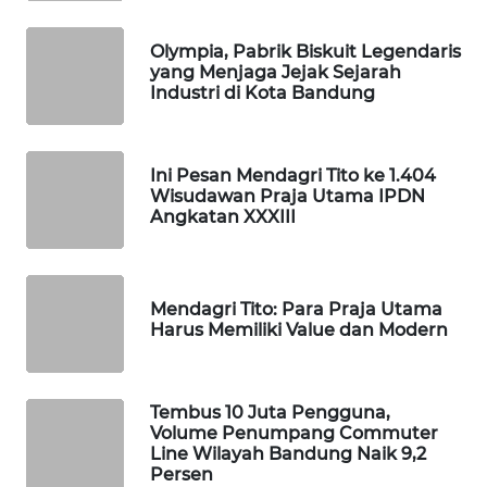
TAMBANG
NEWS
Olympia, Pabrik Biskuit Legendaris
yang Menjaga Jejak Sejarah
Industri di Kota Bandung
SITUNGIR
NEWS
Ini Pesan Mendagri Tito ke 1.404
SIDIKALANG
Wisudawan Praja Utama IPDN
NEWS
Angkatan XXXIII
SIBARAGAS
NEWS
Mendagri Tito: Para Praja Utama
Harus Memiliki Value dan Modern
METRO
SIANTAR
NEWS
Tembus 10 Juta Pengguna,
Volume Penumpang Commuter
METRO
Line Wilayah Bandung Naik 9,2
MEDAN
Persen