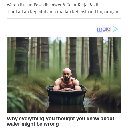
WN
Warga Rusun Pesakih Tower 6 Gelar Kerja Bakti,
DANAU
Tingkatkan Kepedulian terhadap Kebersihan Lingkungan
TOBA
WN
NIAS
WN
LANGKAT
WN
TAPANULI
SELATAN
WN
TANJUNG
LESUNG
WN