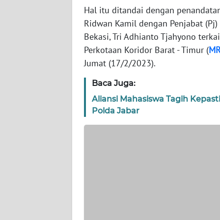
Hal itu ditandai dengan penandata
Ridwan Kamil dengan Penjabat (Pj) 
WN
Bekasi, Tri Adhianto Tjahyono te
JAKARTA
Perkotaan Koridor Barat - Timur (
MR
WN
Jumat (17/2/2023).
JABAR
Baca Juga:
WN
Aliansi Mahasiswa Tagih Kepas
BANTEN
Polda Jabar
WN
NTT
WN
KEPRI
WN
PAPUA