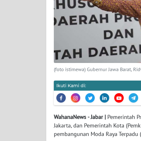
TENTANG
KAMI
PEDOMAN
MEDIA
SIBER
REDAKSI
(foto istimewa) Gubernur Jawa Barat, Ri
KARIR
Ikuti Kami di:
DISCLAIMER
Wahana
News
WahanaNews - Jabar |
Pemerintah Pr
Regional
Jakarta, dan Pemerintah Kota (Pemk
pembangunan Moda Raya Terpadu 
WN
SUMUT