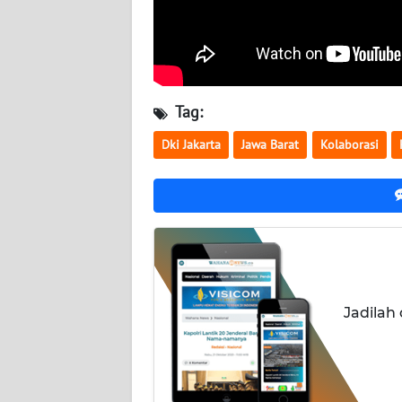
BALI
WN
KALBAR
Tag:
WN
KALTENG
Dki Jakarta
Jawa Barat
Kolaborasi
WN
KALTARA
WN
KALSEL
Jadilah
WN
KALTIM
WN