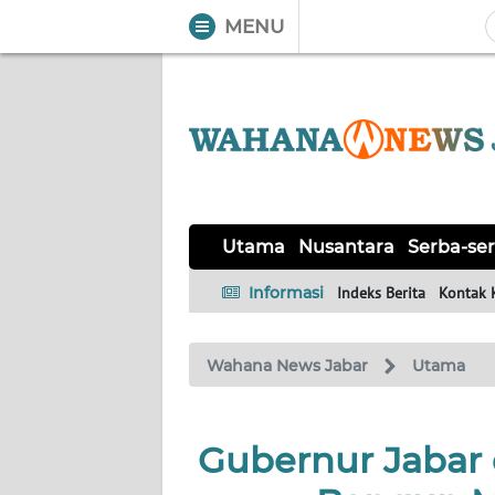
MENU
WAHANA
Tutup
TV
UTAMA
NUSANTARA
Utama
Nusantara
Serba-ser
SERBA-
Informasi
Indeks Berita
Kontak 
SERBI
Wahana News Jabar
Utama
KHAS
OPINI
Gubernur Jabar 