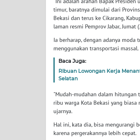
"Ini adalah arahan Bapak Presiden
NTB
timur, baratnya dimulai dari Provin
Bekasi dan terus ke Cikarang, Kabu
WN
laman resmi Pemprov Jabar, Jumat 
SULTENG
Ia berharap, dengan adanya moda t
WN
menggunakan transportasi massal.
SULBAR
Baca Juga:
WN
Ribuan Lowongan Kerja Menanti
BABEL
Selatan
WN
"Mudah-mudahan dalam hitungan tah
SUMBAR
ribu warga Kota Bekasi yang biasa n
ujarnya.
WN
SUMSEL
Hal ini, kata dia, bisa mengurang
karena pergerakannya lebih cepat.
WN