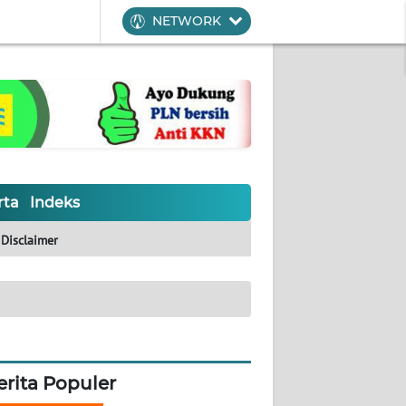
NETWORK
rta
Indeks
Disclaimer
erita Populer