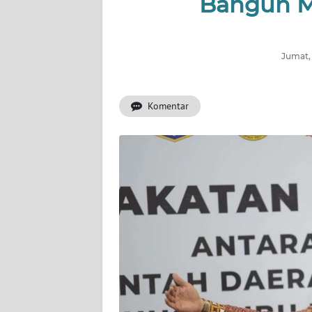
Bangun M
PRIANGAN
TIMUR
SUKABUMI
Jumat, 
PURWAKARTA
Komentar
Informasi
INDEKS
BERITA
KONTAK
KAMI
INFO
IKLAN