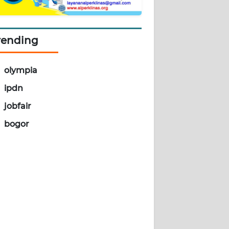
rending
olympia
ipdn
jobfair
bogor