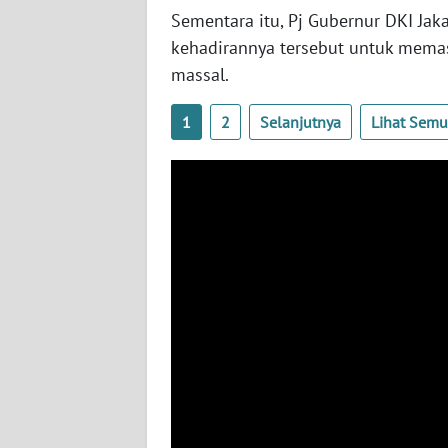
BENGKULU
Sementara itu, Pj Gubernur DKI Ja
kehadirannya tersebut untuk mema
WN
massal.
LAMPUNG
1
2
Selanjutnya
Lihat Sem
WN
JATENG
WN
NUSANTARA
WN
JOGJA
WN
JATIM
WN