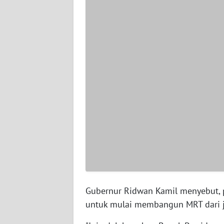
WN
PAPUA
BARAT
WN
RIAU
WN
SERAMBI
WN
JAMBI
WN
Gubernur Ridwan Kamil menyebut, p
SULTRA
untuk mulai membangun MRT dari ja
WN